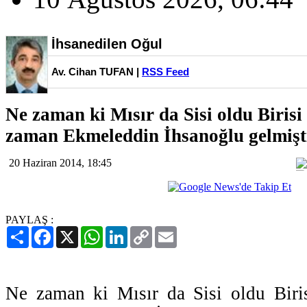
İhsanedilen Oğul
Av. Cihan TUFAN |
RSS Feed
Ne zaman ki Mısır da Sisi oldu Biris
zaman Ekmeleddin İhsanoğlu gelmişt
20 Haziran 2014, 18:45
PAYLAŞ :
Paylaş
Facebook
X
WhatsApp
LinkedIn
Copy
Email
Link
Ne zaman ki Mısır da Sisi oldu Bir