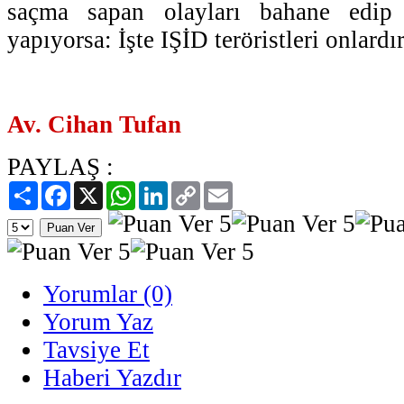
saçma sapan olayları bahane edi
yapıyorsa: İşte IŞİD teröristleri onlardır
Av. Cihan Tufan
PAYLAŞ :
Paylaş
Facebook
X
WhatsApp
LinkedIn
Copy
Email
Link
Yorumlar (0)
Yorum Yaz
Tavsiye Et
Haberi Yazdır