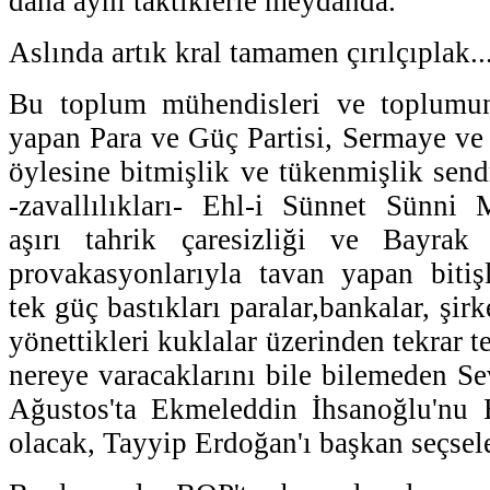
daha aynı taktiklerle meydanda.
Aslında artık kral tamamen çırılçıplak..
Bu toplum mühendisleri ve toplumu
yapan Para ve Güç Partisi, Sermaye ve 
öylesine bitmişlik ve tükenmişlik send
-zavallılıkları- Ehl-i Sünnet Sünni
aşırı tahrik çaresizliği ve Bayra
provakasyonlarıyla tavan yapan bitişl
tek güç bastıkları paralar,bankalar, şirk
yönettikleri kuklalar üzerinden tekrar t
nereye varacaklarını bile bilemeden S
Ağustos'ta Ekmeleddin İhsanoğlu'nu 
olacak, Tayyip Erdoğan'ı başkan seçsel