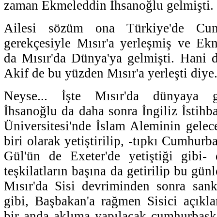
zaman Ekmeleddin İhsanoğlu gelmişti.
Ailesi sözüm ona Türkiye'de Cumh
gerekçesiyle Mısır'a yerleşmiş ve Ek
da Mısır'da Dünya'ya gelmişti. Hani 
Akif de bu yüzden Mısır'a yerleşti diye
Neyse... İşte Mısır'da dünyaya 
İhsanoğlu da daha sonra İngiliz İstihb
Üniversitesi'nde İslam Aleminin gelece
biri olarak yetiştirilip, -tıpkı Cumhur
Gül'ün de Exeter'de yetiştiği gibi-
teşkilatların başına da getirilip bu günl
Mısır'da Sisi devriminden sonra san
gibi, Başbakan'a rağmen Sisici açıkl
bir anda aklıma yapılacak cumhurbaşka