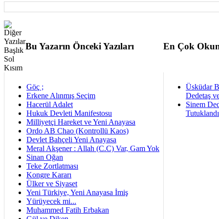
Bu Yazarın Önceki Yazıları
En Çok Okun
Göç ;
Üsküdar B
Erkene Alınmış Seçim
Dedetaş ve
Hacerül Adalet
Sinem Ded
Hukuk Devleti Manifestosu
Tutukland
Milliyetçi Hareket ve Yeni Anayasa
Ordo AB Chao (Kontrollü Kaos)
Devlet Bahçeli Yeni Anayasa
Meral Akşener : Allah (C.C) Var, Gam Yok
Sinan Oğan
Teke Zortlatması
Kongre Kararı
Ülker ve Siyaset
Yeni Türkiye, Yeni Anayasa İmiş
Yürüyecek mi...
Muhammed Fatih Erbakan
Gül ve Diken