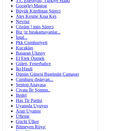
T.C Edebiyatı, Türkiye Halkı
Goog(le) Magog
Büyük Kürdistan Süreci
Ateş Kesme Kısa Kes
Nevruz
Çözüm ! müş Süreci
Biz ;iz bırakamayanlar...
İptal...
Pkk Cumhuriyeti
Kucaklaş
Başaran Ulusoy
El Etek Öpmek
Gülen, Fenerbahçe
İki Hindi
Dünün Güneşi Bugünün Çamaşırı
Cumhuru dışlayan...
Şentop Anayasa
Civata İle Somun..
Bedel
Has Tir Partisi
Uyanışla Uyuyuş
Arap Uyanışı
Üfleme
Güçlü Ülker
Bitmeyen Rüya;