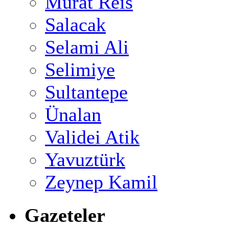
Murat Reis
Salacak
Selami Ali
Selimiye
Sultantepe
Ünalan
Validei Atik
Yavuztürk
Zeynep Kamil
Gazeteler