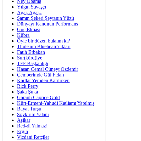
Ney Obama
Yılgın Savaşçı
Ağar, Ağar,,,
Şamın Şekeri Şeytanın Yüzü
Dünyayı Kandıran Performans
Güç Elması
Kübra
Öyle bir düzen bulalım ki?
Thule'nin Bluebeam'cıkları
Fatih Erbakan
Sur(kürd)iye
TFF Başkanlığı
Hasan Cemal Cüneyt Özdemir
Çemberimde Gül Fidan
Kartlar Yeniden Karılırken
Rick Perry
Şaka Şuka
Garanti Caprice Gold
Kürt-Ermeni-Yahudi Katliamı Yapılmış
Bayat Turşu
Soykırım Yalanı
Aşikar
Red-di Yılmaz!
Ergin
Vicdani Retçiler