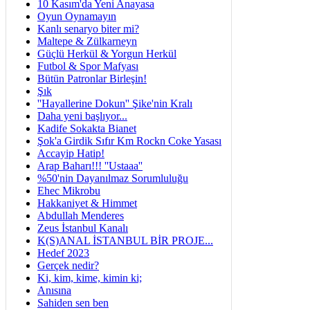
10 Kasım'da Yeni Anayasa
Oyun Oynamayın
Kanlı senaryo biter mi?
Maltepe & Zülkarneyn
Güçlü Herkül & Yorgun Herkül
Futbol & Spor Mafyası
Bütün Patronlar Birleşin!
Şık
''Hayallerine Dokun'' Şike'nin Kralı
Daha yeni başlıyor...
Kadife Sokakta Bianet
Şok'a Girdik Sıfır Km Rockn Coke Yasası
Accayip Hatip!
Arap Baharı!!! ''Ustaaa''
%50'nin Dayanılmaz Sorumluluğu
Ehec Mikrobu
Hakkaniyet & Himmet
Abdullah Menderes
Zeus İstanbul Kanalı
K(S)ANAL İSTANBUL BİR PROJE...
Hedef 2023
Gerçek nedir?
Ki, kim, kime, kimin ki;
Anısına
Sahiden sen ben