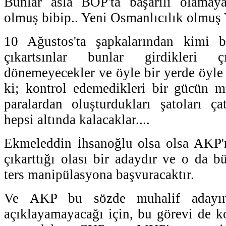
Bunlar asla BOP'ta başarılı olamay
olmuş bibip.. Yeni Osmanlıcılık olmuş Y
10 Ağustos'ta şapkalarından kimi ba
çıkartsınlar bunlar girdikleri 
dönemeyecekler ve öyle bir yerde öyle 
ki; kontrol edemedikleri bir gücün mü
paralardan oluşturdukları şatoları çat
hepsi altında kalacaklar....
Ekmeleddin İhsanoğlu olsa olsa AKP'n
çıkarttığı olası bir adaydır ve o da b
ters manipülasyona başvuracaktır.
Ve AKP bu sözde muhalif adayını
açıklayamayacağı için, bu görevi de k