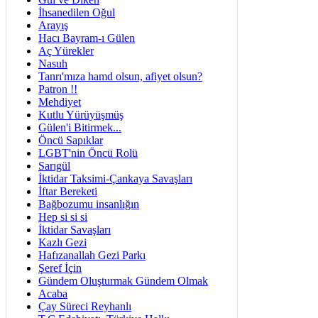
İhsanedilen Oğul
Arayış
Hacı Bayram-ı Gülen
Aç Yürekler
Nasuh
Tanrı'mıza hamd olsun, afiyet olsun?
Patron !!
Mehdiyet
Kutlu Yürüyüşmüş
Gülen'i Bitirmek...
Öncü Sapıklar
LGBT'nin Öncü Rolü
Sarıgül
İktidar Taksimi-Çankaya Savaşları
İftar Bereketi
Bağbozumu insanlığın
Hep si si si
İktidar Savaşları
Kazlı Gezi
Hafızanallah Gezi Parkı
Şeref İçin
Gündem Oluşturmak Gündem Olmak
Acaba
Çay Süreci Reyhanlı