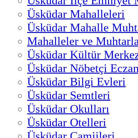
Üsküdar İlçe Emniyet
Üsküdar Mahalleleri
Üsküdar Mahalle Muhta
Mahalleler ve Muhtarl
Üsküdar Kültür Merkez
Üsküdar Nöbetçi Eczan
Üsküdar Bilgi Evleri
Üsküdar Semtleri
Üsküdar Okulları
Üsküdar Otelleri
Üsküdar Camiileri