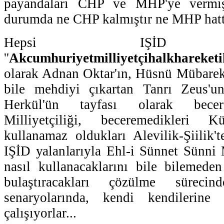
payandaları CHP ve MHP'ye vermiş
durumda ne CHP kalmıştır ne MHP hatt
Hepsi IŞİD for
''
Akcumhuriyetmilliyetçihalkhareketi
olarak Adnan Oktar'ın, Hüsnü Mübarek
bile mehdiyi çıkartan Tanrı Zeus'
Herkül'ün tayfası olarak becer
Milliyetçiliği, beceremedikleri Kü
kullanamaz oldukları Alevilik-Şiilik'
IŞİD yalanlarıyla Ehl-i Sünnet Sünni
nasıl kullanacaklarını bile bilemeden
bulaştıracakları çözülme sürec
senaryolarında, kendi kendilerin
çalışıyorlar...