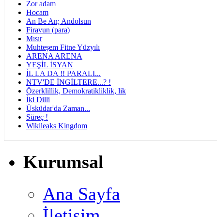
Zor adam
Hocam
An Be An; Andolsun
Firavun (para)
Mısır
Muhteşem Fitne Yüzyılı
ARENA ARENA
YEŞİL İSYAN
İL LA DA !! PARALI...
NTV'DE İNGİLTERE...? !
Özerklillik, Demokratikliklik, lik
İki Dilli
Üsküdar'da Zaman...
Süreç !
Wikileaks Kingdom
Kurumsal
Ana Sayfa
İletişim