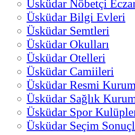
Üsküdar Nöbetçi Ecza
Üsküdar Bilgi Evleri
Üsküdar Semtleri
Üsküdar Okulları
Üsküdar Otelleri
Üsküdar Camiileri
Üsküdar Resmi Kurum
Üsküdar Sağlık Kurum
Üsküdar Spor Kulüple
Üsküdar Seçim Sonuçl