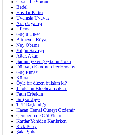
Civata İle Somun..
Bedel
Has Tir Partisi
Uyanışla Uyuyuş
Arap Uyanışı
Üfleme
Güçlü Ülker
Bitmeyen Rüya;
Ney Obama
Yılgın Savaşçı
Ağar, Ağar,,,
Şamın Şekeri Şeytanın Yüzü
Dünyayı Kandıran Performans
Güç Elması
Kübra
Öyle bir düzen bulalım ki?
Thule'nin Bluebeam'cıkları
Fatih Erbakan
Sur(kürd)iye
TFF Başkanlığı
Hasan Cemal Cüneyt Özdemir
Çemberimde Gül Fidan
Kartlar Yeniden Karılırken
Rick Perry
Şaka Şuka