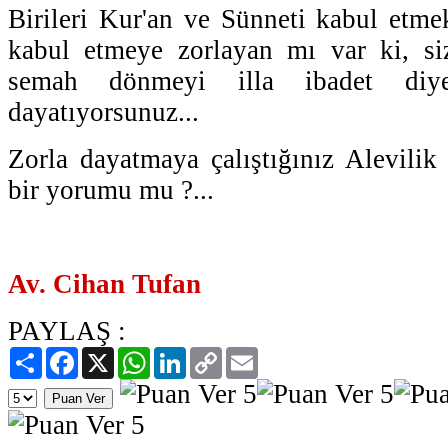
Birileri Kur'an ve Sünneti kabul etmek
kabul etmeye zorlayan mı var ki, siz
semah dönmeyi illa ibadet diye
dayatıyorsunuz...
Zorla dayatmaya çalıştığınız Alevilik
bir yorumu mu ?...
Av. Cihan Tufan
PAYLAŞ :
Paylaş
Facebook
X
WhatsApp
LinkedIn
Copy
Email
Link