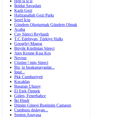
Hep si si si
İktidar Savaşları
Kazlı Gezi
Hafızanallah Gezi Parkı
Şeref İçin
Gündem Oluşturmak Gündem Olmak
Acaba
Çay Süreci Reyhanlı
T.C Edebiyatı, Türkiye Halkı
Goog(le) Magog
Büyük Kürdistan Süreci
Ateş Kesme Kısa Kes
Nevruz
Çözüm ! müş Süreci
Biz ;iz bırakamayanlar...
İptal...
Pkk Cumhuriyeti
Kucaklaş
Başaran Ulusoy
El Etek Öpmek
Gülen, Fenerbahçe
İki Hindi
Dünün Güneşi Bugünün Çamaşırı
Cumhuru dışlayan...
Şentop Anayasa