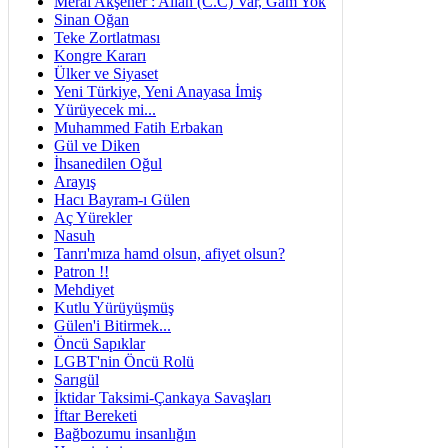
Meral Akşener : Allah (C.C) Var, Gam Yok
Sinan Oğan
Teke Zortlatması
Kongre Kararı
Ülker ve Siyaset
Yeni Türkiye, Yeni Anayasa İmiş
Yürüyecek mi...
Muhammed Fatih Erbakan
Gül ve Diken
İhsanedilen Oğul
Arayış
Hacı Bayram-ı Gülen
Aç Yürekler
Nasuh
Tanrı'mıza hamd olsun, afiyet olsun?
Patron !!
Mehdiyet
Kutlu Yürüyüşmüş
Gülen'i Bitirmek...
Öncü Sapıklar
LGBT'nin Öncü Rolü
Sarıgül
İktidar Taksimi-Çankaya Savaşları
İftar Bereketi
Bağbozumu insanlığın