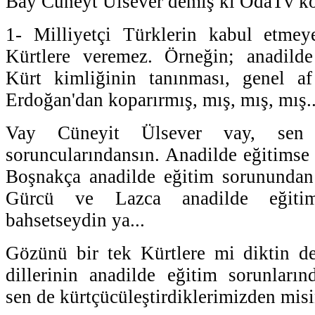
Bay Cüneyt Ülsever demiş ki OdaTv kö
1- Milliyetçi Türklerin kabul etmey
Kürtlere veremez. Örneğin; anadild
Kürt kimliğinin tanınması, genel af 
Erdoğan'dan koparırmış, mış, mış, mış.
Vay Cüneyit Ülsever vay, sen
soruncularındansın. Anadilde eğitims
Boşnakça anadilde eğitim sorunundan
Gürcü ve Lazca anadilde eğiti
bahsetseydin ya...
Gözünü bir tek Kürtlere mi diktin de
dillerinin anadilde eğitim sorunları
sen de kürtçücüleştirdiklerimizden misi