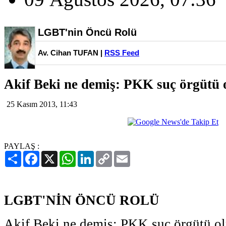
LGBT'nin Öncü Rolü
Av. Cihan TUFAN |
RSS Feed
Akif Beki ne demiş: PKK suç örgütü 
25 Kasım 2013, 11:43
PAYLAŞ :
Paylaş
Facebook
X
WhatsApp
LinkedIn
Copy
Email
Link
LGBT'NİN ÖNCÜ ROLÜ
Akif Beki ne demiş: PKK suç örgütü ol