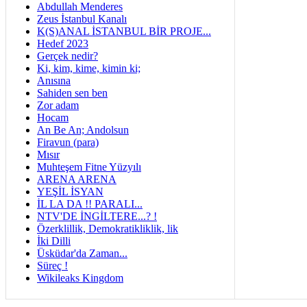
Abdullah Menderes
Zeus İstanbul Kanalı
K(S)ANAL İSTANBUL BİR PROJE...
Hedef 2023
Gerçek nedir?
Ki, kim, kime, kimin ki;
Anısına
Sahiden sen ben
Zor adam
Hocam
An Be An; Andolsun
Firavun (para)
Mısır
Muhteşem Fitne Yüzyılı
ARENA ARENA
YEŞİL İSYAN
İL LA DA !! PARALI...
NTV'DE İNGİLTERE...? !
Özerklillik, Demokratikliklik, lik
İki Dilli
Üsküdar'da Zaman...
Süreç !
Wikileaks Kingdom