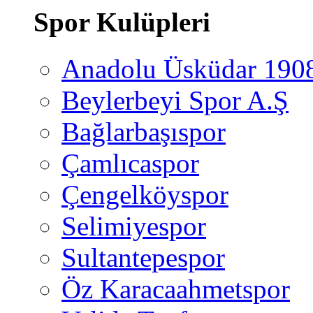
Spor Kulüpleri
Anadolu Üsküdar 190
Beylerbeyi Spor A.Ş
Bağlarbaşıspor
Çamlıcaspor
Çengelköyspor
Selimiyespor
Sultantepespor
Öz Karacaahmetspor