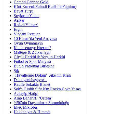
Garanti Caprice Gold
Kürt-Ermeni-Yahudi Katliamı Yapılmış
Bayat Turşu
Soykırım Yalanı
Aşikar
Red-di Yılmaz!
Ergin
Vicdani Retçiler
10 Kasım'da Yeni Anayasa
Oyun Oynamayın
Kanlı senaryo biter mi?
Maltepe & Zülkarneyn
Güçlü Herkül & Yorgun Herkül
Futbol & Spor Mafyası
Bütün Patronlar Birleşin!
Şık
''Hayallerine Dokun'' Şike'nin Kralı
Daha yeni başlıyor...
Kadife Sokakta Bianet
Şok'a Girdik Sıfır Km Rockn Coke Yasası
Accayip Hatip!
Arap Baharı!!! ''Ustaaa''
%50'nin Dayanılmaz Sorumluluğu
Ehec Mikrobu
Hakkaniyet & Himmet