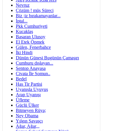
Nevruz
Çözüm ! müş Süreci
Biz ;iz bırakamayanlar...
İptal...
Pkk Cumhuriyeti
Kucaklaş
Başaran Ulusoy
El Etek Öpmek
Gülen, Fenerbahçe
İki Hindi
Dünün Güneşi Bugünün Çamaşırı
Cumhuru dışlayan...
Şentop Anayasa
Civata İle Somun..
Bedel
Has Tir Partisi
Uyanışla Uyuyuş
Arap Uyanışı
Üfleme
Güçlü Ülker
Bitmeyen Rüya;
Ney Obama
Yılgın Savaşçı
Ağar, Ağar,,,