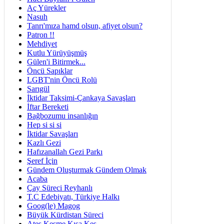
Aç Yürekler
Nasuh
Tanrı'mıza hamd olsun, afiyet olsun?
Patron !!
Mehdiyet
Kutlu Yürüyüşmüş
Gülen'i Bitirmek...
Öncü Sapıklar
LGBT'nin Öncü Rolü
Sarıgül
İktidar Taksimi-Çankaya Savaşları
İftar Bereketi
Bağbozumu insanlığın
Hep si si si
İktidar Savaşları
Kazlı Gezi
Hafızanallah Gezi Parkı
Şeref İçin
Gündem Oluşturmak Gündem Olmak
Acaba
Çay Süreci Reyhanlı
T.C Edebiyatı, Türkiye Halkı
Goog(le) Magog
Büyük Kürdistan Süreci
Ateş Kesme Kısa Kes