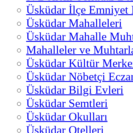
Üsküdar İlçe Emniyet
Üsküdar Mahalleleri
Üsküdar Mahalle Muht
Mahalleler ve Muhtarl
Üsküdar Kültür Merkez
Üsküdar Nöbetçi Ecza
Üsküdar Bilgi Evleri
Üsküdar Semtleri
Üsküdar Okulları
Üsküdar Otelleri