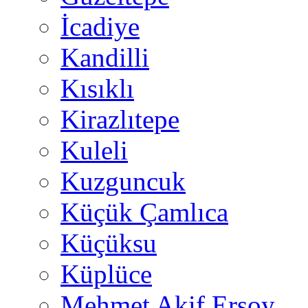
İcadiye
Kandilli
Kısıklı
Kirazlıtepe
Kuleli
Kuzguncuk
Küçük Çamlıca
Küçüksu
Küplüce
Mehmet Akif Ersoy