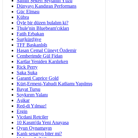
Şamın Şekeri Şeytanın Yüzü
Dünyayı Kandıran Performans
Güç Elması
Kübra
Öyle bir düzen bulalım ki?
Thule'nin Bluebeam'cıkları
Fatih Erbakan
Sur(kürd)iye
TFF Başkanlığı
Hasan Cemal Cüneyt Özdemir
Çemberimde Gül Fidan
Kartlar Yeniden Karılırken
Rick Perry
Şaka Şuka
Garanti Caprice Gold
Kürt-Ermeni-Yahudi Katliamı Yapılmış
Bayat Turşu
Soykırım Yalanı
Aşikar
Red-di Yılmaz!
Ergin
Vicdani Retçiler
10 Kasım'da Yeni Anayasa
Oyun Oynamayın
Kanlı senaryo biter mi?