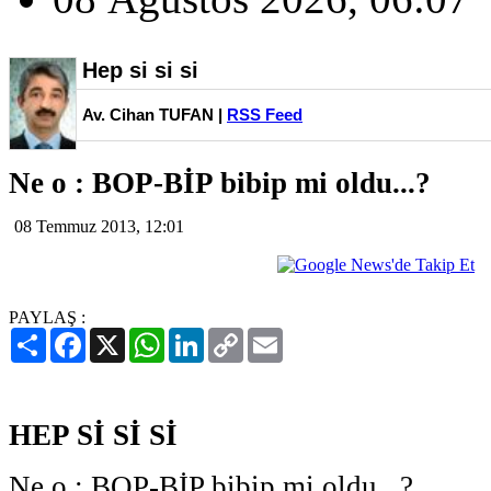
Hep si si si
Av. Cihan TUFAN |
RSS Feed
Ne o : BOP-BİP bibip mi oldu...?
08 Temmuz 2013, 12:01
PAYLAŞ :
Paylaş
Facebook
X
WhatsApp
LinkedIn
Copy
Email
Link
HEP Sİ Sİ Sİ
Ne o : BOP-BİP bibip mi oldu...?