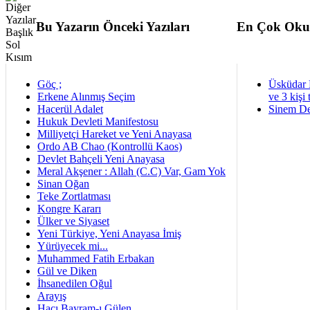
Bu Yazarın Önceki Yazıları
En Çok Oku
Göç ;
Üsküdar 
Erkene Alınmış Seçim
ve 3 kişi 
Hacerül Adalet
Sinem De
Hukuk Devleti Manifestosu
Milliyetçi Hareket ve Yeni Anayasa
Ordo AB Chao (Kontrollü Kaos)
Devlet Bahçeli Yeni Anayasa
Meral Akşener : Allah (C.C) Var, Gam Yok
Sinan Oğan
Teke Zortlatması
Kongre Kararı
Ülker ve Siyaset
Yeni Türkiye, Yeni Anayasa İmiş
Yürüyecek mi...
Muhammed Fatih Erbakan
Gül ve Diken
İhsanedilen Oğul
Arayış
Hacı Bayram-ı Gülen