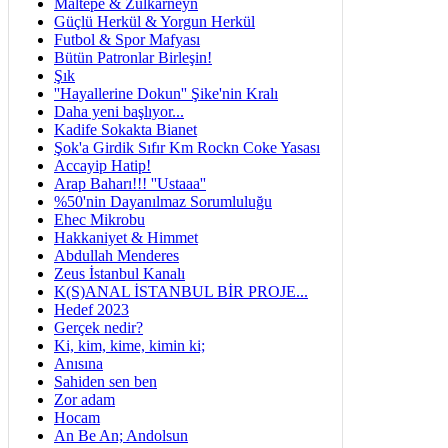
Maltepe & Zülkarneyn
Güçlü Herkül & Yorgun Herkül
Futbol & Spor Mafyası
Bütün Patronlar Birleşin!
Şık
''Hayallerine Dokun'' Şike'nin Kralı
Daha yeni başlıyor...
Kadife Sokakta Bianet
Şok'a Girdik Sıfır Km Rockn Coke Yasası
Accayip Hatip!
Arap Baharı!!! ''Ustaaa''
%50'nin Dayanılmaz Sorumluluğu
Ehec Mikrobu
Hakkaniyet & Himmet
Abdullah Menderes
Zeus İstanbul Kanalı
K(S)ANAL İSTANBUL BİR PROJE...
Hedef 2023
Gerçek nedir?
Ki, kim, kime, kimin ki;
Anısına
Sahiden sen ben
Zor adam
Hocam
An Be An; Andolsun