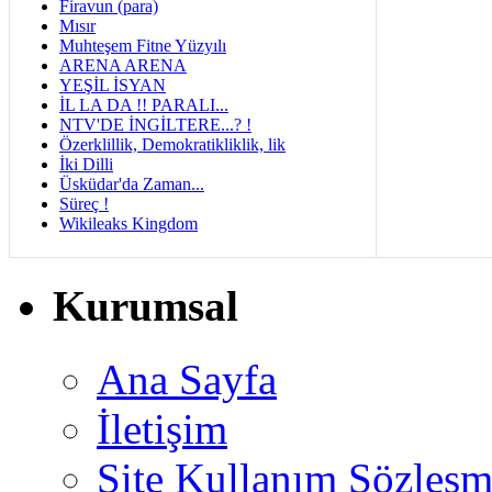
Firavun (para)
Mısır
Muhteşem Fitne Yüzyılı
ARENA ARENA
YEŞİL İSYAN
İL LA DA !! PARALI...
NTV'DE İNGİLTERE...? !
Özerklillik, Demokratikliklik, lik
İki Dilli
Üsküdar'da Zaman...
Süreç !
Wikileaks Kingdom
Kurumsal
Ana Sayfa
İletişim
Site Kullanım Sözleşm