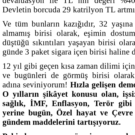
devalüasyon ile TL nin değeri %40
Devletin borcuda 29 katrilyon TL artmı
Ve tüm bunların kazığıdır, 32 yaşına
almamış birisi olarak, eşimin dostu
düştüğü sıkıntıları yaşayan birisi ola
günde 3 paket sigara içen birisi halin
12 yıl gibi geçen kısa zaman dilimi için
ve bugünleri de görmüş birisi olara
adına seviniyorum!
Hızla gelişen dem
O yılların şikâyet konusu olan, işsi
sağlık, İMF, Enflasyon, Terör gib
yerine bugün, Özel hayat ve Çevre 
gündem maddelerini tartışıyoruz.