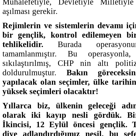
Muhalefetiyle, Devletiyle Milletiyl
aşılması gerekir.
Rejimlerin ve sistemlerin devamı içi
bir gençlik, kontrol edilemeyen bi
tehlikelidir.
Burada operasyonu
tamamlanmıştır. Bu operasyonl
sıkılaştırılmış, CHP nin altı polit
doldurulmuştur.
Bakın göreceksi
yapılacak olan seçimler, ülke tarihi
yüksek seçimleri olacaktır!
Yıllarca biz, ülkenin geleceği adı
olarak iki kayıp nesli gördük. Bir
İkincisi, 12 Eylül öncesi gençlik.
diye adlandırdığımız nesil, bu sef