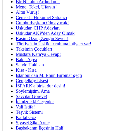
Bir Nikahın Ardından...
Mene, Tekel, Ufarsin !
Altın Vuruş!
Cemaat - Hükümet Satrancı
Cumhurbaşkanı Olmayacak!
Üsküdar, CHP Adayları
Üsküdar AKP'den Aday Olmak
Rasim Ozan, Zengin Sever !
Türkiye'nin Üsküdar ruhuna ihtiyacı var!
Taksimin Çocukları
Mustafa Kara'ya Cevap!
Bakış Açısı
Sende Haklısın
Kısa - Kısa
İstanbul'dan M. Emin Birpınar geçti
Çengelköy Lisesi
İSPARK'a birisi dur desin!
Söylemiştim, Ama
Savcılar Göreve!
İçimizde ki Çeçenler
Vali İstifa!
Teşvik Sistemi
Kartal Göz
Siyaset Şike Arınç
Başbakanın İlçesinin Hali!