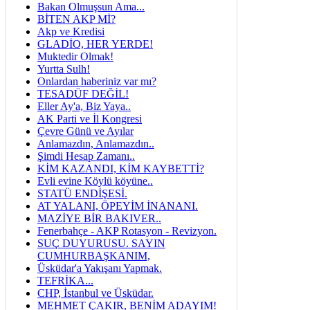
Bakan Olmuşsun Ama...
BİTEN AKP Mİ?
Akp ve Kredisi
GLADİO, HER YERDE!
Muktedir Olmak!
Yurtta Sulh!
Onlardan haberiniz var mı?
TESADÜF DEĞİL!
Eller Ay'a, Biz Yaya..
AK Parti ve İl Kongresi
Çevre Günü ve Ayılar
Anlamazdın, Anlamazdın..
Şimdi Hesap Zamanı..
KİM KAZANDI, KİM KAYBETTİ?
Evli evine Köylü köyüne..
STATÜ ENDİŞESİ.
AT YALANI, ÖPEYİM İNANANI.
MAZİYE BİR BAKIVER..
Fenerbahçe - AKP Rotasyon - Revizyon.
SUÇ DUYURUSU. SAYIN
CUMHURBAŞKANIM,
Üsküdar'a Yakışanı Yapmak.
TEFRİKA...
CHP, İstanbul ve Üsküdar.
MEHMET ÇAKIR, BENİM ADAYIM!