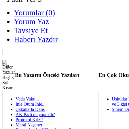
Yorumlar (0)
Yorum Yaz
Tavsiye Et
Haberi Yazdır
Bu Yazarın Önceki Yazıları
En Çok Oku
Veda Vakti...
Üsküdar 
İnle Ötüm İnle...
ve 3 kişi 
Çakallarla Dans
Sinem De
AK Parti ne yapmalı?
Protokol Krizi!
Meral Akşener