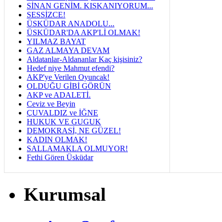
SİNAN GENİM. KISKANIYORUM...
SESSİZCE!
ÜSKÜDAR ANADOLU...
ÜSKÜDAR'DA AKP'Lİ OLMAK!
YILMAZ BAYAT
GAZ ALMAYA DEVAM
Aldatanlar-Aldananlar Kaç kişisiniz?
Hedef niye Mahmut efendi?
AKP'ye Verilen Oyuncak!
OLDUĞU GİBİ GÖRÜN
AKP ve ADALETİ.
Ceviz ve Beyin
ÇUVALDIZ ve İĞNE
HUKUK VE GUGUK
DEMOKRASİ, NE GÜZEL!
KADIN OLMAK!
SALLAMAKLA OLMUYOR!
Fethi Gören Üsküdar
Kurumsal