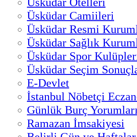
Üsküdar Otelleri
Üsküdar Camiileri
Üsküdar Resmi Kuruml
Üsküdar Sağlık Kuruml
Üsküdar Spor Kulüpler
Üsküdar Seçim Sonuçla
E-Devlet
İstanbul Nöbetçi Eczan
Günlük Burç Yorumlar
Ramazan İmsakiyesi
Belirli Gün ve Haftalar