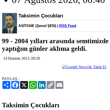
Taksimin Çocukları
ASİTANE (Şenol ŞEN) |
RSS Feed
99 - 2004 yılları arasında semtimizd
yaptığım günler aklıma geldi.
14 Haziran 2013, 00:20
PAYLAŞ :
Paylaş
Facebook
X
WhatsApp
LinkedIn
Copy
Email
Link
Taksimin Çocukları