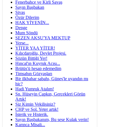
Fenerbahçe ve Kirli Savaş
Sayın Başbakan
Sivas
Özür Dilerim
HAK YİYENİN...
Denge
Mum Söndü
SEZEN AKSU'YA MEKTUP
Yerse...
YİTER YAA YİTER!
Kılıçdaroğlu, Devlet Projesi.
Sözün Bittiği Yer!
Hıncal'ın Kuyruk Acısı...
Brütüs'ü hesap edemedim
Timsahın Gözyaşları
Bir ilkbahar sabahı, Güneş'le uyandın mı
hiç?
Hadi Yumruk Atalım!
Sn. Hüseyin Çapkın, Gerçekleri Görün
Artık!
Siz Kimin Vekilisiniz?
CHP ve Sol. Yeter artık!
İsterik ve Histerik.
Sayın Başbakanım, Bu sese Kulak verin!
Karınca Misali...