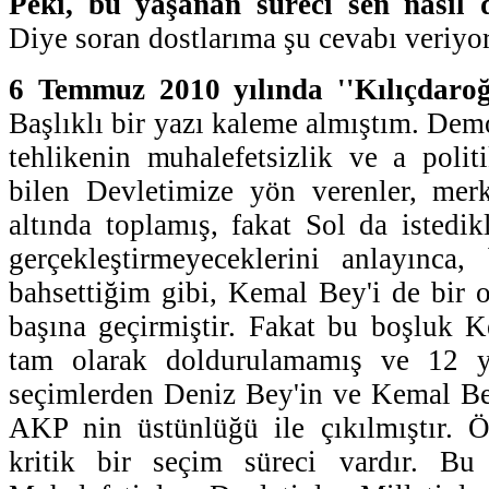
Peki, bu yaşanan süreci sen nasıl 
Diye soran dostlarıma şu cevabı veriyo
6 Temmuz 2010 yılında ''Kılıçdaroğl
Başlıklı bir yazı kaleme almıştım. Dem
tehlikenin muhalefetsizlik ve a poli
bilen Devletimize yön verenler, mer
altında toplamış, fakat Sol da istedik
gerçekleştirmeyeceklerini anlayınca,
bahsettiğim gibi, Kemal Bey'i de bir
başına geçirmiştir. Fakat bu boşluk 
tam olarak doldurulamamış ve 12 yı
seçimlerden Deniz Bey'in ve Kemal Be
AKP nin üstünlüğü ile çıkılmıştır.
kritik bir seçim süreci vardır. Bu s