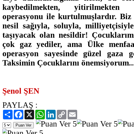
kaybedilmekten, yitirilmekten 
operasyonu ile kurtulmuşlardır. Biz
nesil sağıyla, soluyla, milliyetçisiy
taşıyacak olan nesildir! Çocuklarım
çok gaz yediler, ama Ülke menfaa
operasyon sayesinde güzel gaza g
Taksimin Çocuklarını önemsiyorum..
Şenol ŞEN
PAYLAŞ :
Paylaş
Facebook
X
WhatsApp
LinkedIn
Copy
Email
Link