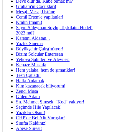
Deve olur da, Kâbe olmaz mı?
Graham'ın Çocukları!
Mesaj, Mesaj Üstüne
Cemil Ertem'e yapılanlar!
Kralın İmamı!
Sayın Süleyman Soylu; Teşkilatın Hedefi
2023 mü?
Karısını Aldatan...
Yazlık Sinema
Büyükşehir Çalış(m)ıyor!
Bizim Solcular Enteresan
Yehova Şahitleri ve Aleviler!
Kepaze Mustafa
Hem yalaka, hem de şımarıklar!
Testi Çatladı!
Halkı Anlamak
Kim kazanacak biliyorum!
Zenci Musa
Gülen Adam
Sn. Mehmet Şimşek, ''Kod'' yakıyor!
Seçimde Hile Yapılacak!
Yazıklar Olsun!
CHP'de Bel Altı Vuruşlar!
Sınıfta Kaldınız!
Abese Suresi!