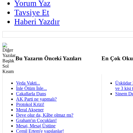
Yorum Yaz
Tavsiye Et
Haberi Yazdır
Bu Yazarın Önceki Yazıları
En Çok Oku
Veda Vakti...
Üsküdar 
İnle Ötüm İnle...
ve 3 kişi 
Çakallarla Dans
Sinem De
AK Parti ne yapmalı?
Protokol Krizi!
Meral Akşener
Deve olur da, Kâbe olmaz mı?
Graham'ın Çocukları!
Mesaj, Mesaj Üstüne
Cemil Ertem'e yapılanlar!