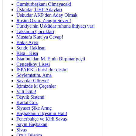
Cumhurbaşkanı Olmayacak!
Üsküdar, CHP Adayları
Üsküdar AKP'den Aday Olmak
Rasim Ozan, Zengin Sever !
Türkiye'nin Üsküdar ruhuna ihtiyacı var!
Taksimin Çocukları
Mustafa Kara'ya Cevap!
Bakış Açısı
Sende Haklısın
Kısa - Kısa
İstanbul'dan M. Emin Birpınar geçti
Çengelköy Lisesi
İSPARK'a birisi dur desin!
Söylemiştim, Ama
Savcılar Göreve!
İçimizde ki Çeçenler
Vali İstifa!
Teşvik Sistemi
Kartal Göz
Siyaset Şike Arınç
Başbakanın İlçesinin Hali!
Fenerbahçe ve Kirli Savaş
Sayın Başbakan
Sivas
Özür Dilerim