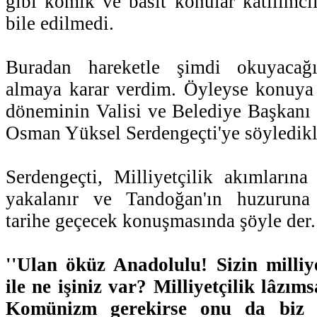
gibi komik ve basit konular katılımcı
bile edilmedi.
Buradan hareketle şimdi okuyacağ
almaya karar verdim. Öyleyse konuya 
döneminin Valisi ve Belediye Başkanı
Osman Yüksel Serdengeçti'ye söyledikl
Serdengeçti, Milliyetçilik akımların
yakalanır ve Tandoğan'ın huzuruna 
tarihe geçecek konuşmasında şöyle der.
''Ulan öküz Anadolulu! Sizin milliy
ile ne işiniz var? Milliyetçilik lâzım
Komünizm gerekirse onu da biz ge