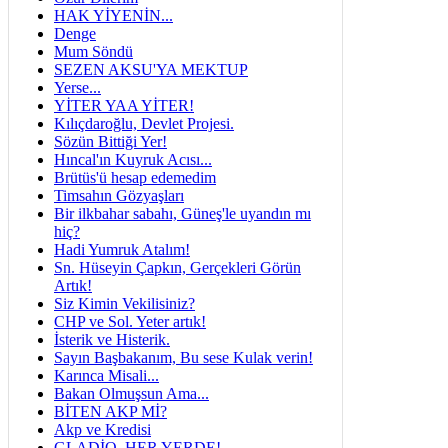
HAK YİYENİN...
Denge
Mum Söndü
SEZEN AKSU'YA MEKTUP
Yerse...
YİTER YAA YİTER!
Kılıçdaroğlu, Devlet Projesi.
Sözün Bittiği Yer!
Hıncal'ın Kuyruk Acısı...
Brütüs'ü hesap edemedim
Timsahın Gözyaşları
Bir ilkbahar sabahı, Güneş'le uyandın mı
hiç?
Hadi Yumruk Atalım!
Sn. Hüseyin Çapkın, Gerçekleri Görün
Artık!
Siz Kimin Vekilisiniz?
CHP ve Sol. Yeter artık!
İsterik ve Histerik.
Sayın Başbakanım, Bu sese Kulak verin!
Karınca Misali...
Bakan Olmuşsun Ama...
BİTEN AKP Mİ?
Akp ve Kredisi
GLADİO, HER YERDE!