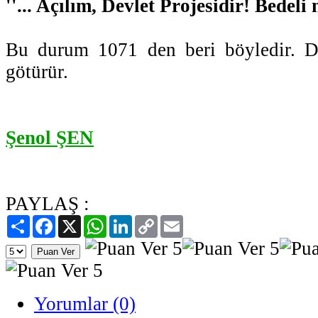
''... Açılım, Devlet Projesidir! Bedeli
Bu durum 1071 den beri böyledir. Dev
götürür.
Şenol ŞEN
PAYLAŞ :
Paylaş
Facebook
X
WhatsApp
LinkedIn
Copy
Email
Link
Yorumlar (0)