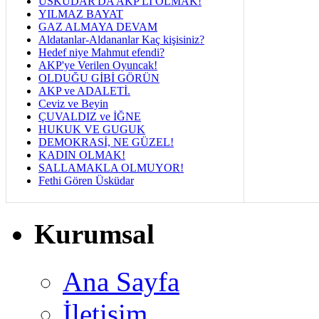
ÜSKÜDAR'DA AKP'Lİ OLMAK!
YILMAZ BAYAT
GAZ ALMAYA DEVAM
Aldatanlar-Aldananlar Kaç kişisiniz?
Hedef niye Mahmut efendi?
AKP'ye Verilen Oyuncak!
OLDUĞU GİBİ GÖRÜN
AKP ve ADALETİ.
Ceviz ve Beyin
ÇUVALDIZ ve İĞNE
HUKUK VE GUGUK
DEMOKRASİ, NE GÜZEL!
KADIN OLMAK!
SALLAMAKLA OLMUYOR!
Fethi Gören Üsküdar
Kurumsal
Ana Sayfa
İletişim