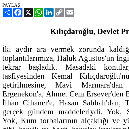
PAYLAŞ :
Paylaş
Facebook
X
WhatsApp
LinkedIn
Copy
Email
Link
Kılıçdaroğlu, Devlet Pr
İki aydır ara vermek zorunda kaldığı
toplantılarımıza, Haluk Ağustos'un İng
tekrar başladık. Masadaki konula
tasfiyesinden Kemal Kılıçdaroğlu'
getirilmesine, Mavi Marmara'dan İ
Ergenekon'a, Ahmet Cem Ersever'den B
İlhan Cihaner'e, Hasan Sabbah'dan, T
gerçek gündem maddeleriydi. Yok, Si
Yok, Kum torbalarının alçaklığı ve y