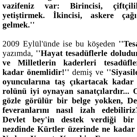
vazifeniz var: Birincisi, çiftç
yetiştirmek. İkincisi, askere çağ
gelmek.''
2009 Eylül'ünde ise bu köşeden
''Tes
yazımda,
''Hayat tesadüflerle doludu
ve Milletlerin kaderleri tesadüfl
kadar önemlidir!''
demiş ve
''Siyasil
oyuncularına taş çıkartacak kadar i
rolünü iyi oynayan sanatçılardır... 
gözle görülür bir belge yokken, De
feveranlarını nasıl izah edebiliri
Devlet bey'in destek verdiği bir
nezdinde Kürtler üzerinde ne kadar i