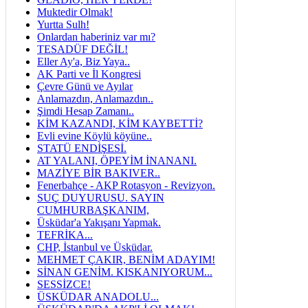
Muktedir Olmak!
Yurtta Sulh!
Onlardan haberiniz var mı?
TESADÜF DEĞİL!
Eller Ay'a, Biz Yaya..
AK Parti ve İl Kongresi
Çevre Günü ve Ayılar
Anlamazdın, Anlamazdın..
Şimdi Hesap Zamanı..
KİM KAZANDI, KİM KAYBETTİ?
Evli evine Köylü köyüne..
STATÜ ENDİŞESİ.
AT YALANI, ÖPEYİM İNANANI.
MAZİYE BİR BAKIVER..
Fenerbahçe - AKP Rotasyon - Revizyon.
SUÇ DUYURUSU. SAYIN
CUMHURBAŞKANIM,
Üsküdar'a Yakışanı Yapmak.
TEFRİKA...
CHP, İstanbul ve Üsküdar.
MEHMET ÇAKIR, BENİM ADAYIM!
SİNAN GENİM. KISKANIYORUM...
SESSİZCE!
ÜSKÜDAR ANADOLU...