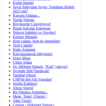
Kralın İmamı!
Sayın Süleyman Soylu; Teşkilatın Hedefi
2023 mü?
Karısını Aldatan...
Yazlık Sinema
Büyükşehir Çalış(m)ıyor!
Bizim Solcular Enteresan
Yehova Şahitleri ve Aleviler!
Kepaze Mustafa
Hem yalaka, hem de şımarıklar!
Testi Çatladı!
Halkı Anlamak
Kim kazanacak biliyorum!
Zenci Musa
Gülen Adam
Sn. Mehmet Şimşek, ''Kod'' yakıyor!
Seçimde Hile Yapılacak!
Yazıklar Olsun!
CHP'de Bel Altı Vuruşlar!
Sınıfta Kaldınız!
Abese Suresi!
Bir Nikahın Ardından...
Mene, Tekel, Ufarsin !
Altın Vuruş!
Cemaat - Hükümet Satrancı