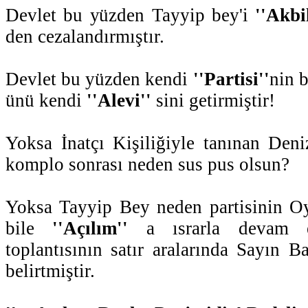
Devlet bu yüzden Tayyip bey'i
''Akbil
den cezalandırmıştır.
Devlet bu yüzden kendi
''Partisi''
nin 
ünü kendi
''Alevi''
sini getirmiştir!
Yoksa İnatçı Kişiliğiyle tanınan Den
komplo sonrası neden sus pus olsun?
Yoksa Tayyip Bey neden partisinin Oy
bile
''Açılım''
a ısrarla devam e
toplantısının satır aralarında Sayın 
belirtmiştir.