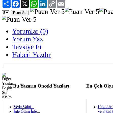
Paylaş
Facebook
X
WhatsApp
LinkedIn
Copy
Email
Link
Yorumlar (0)
Yorum Yaz
Tavsiye Et
Haberi Yazdır
Bu Yazarın Önceki Yazıları
En Çok Oku
Veda Vakti...
Üsküdar 
İnle Ötüm İnle...
ve 3 kişi 