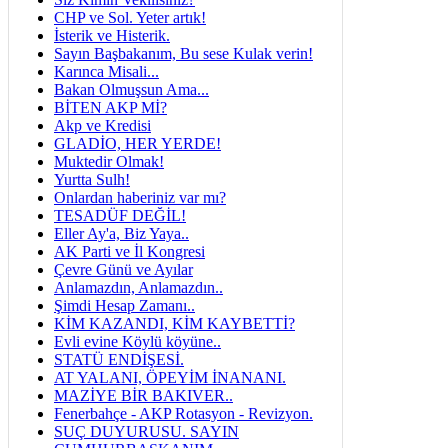
CHP ve Sol. Yeter artık!
İsterik ve Histerik.
Sayın Başbakanım, Bu sese Kulak verin!
Karınca Misali...
Bakan Olmuşsun Ama...
BİTEN AKP Mİ?
Akp ve Kredisi
GLADİO, HER YERDE!
Muktedir Olmak!
Yurtta Sulh!
Onlardan haberiniz var mı?
TESADÜF DEĞİL!
Eller Ay'a, Biz Yaya..
AK Parti ve İl Kongresi
Çevre Günü ve Ayılar
Anlamazdın, Anlamazdın..
Şimdi Hesap Zamanı..
KİM KAZANDI, KİM KAYBETTİ?
Evli evine Köylü köyüne..
STATÜ ENDİŞESİ.
AT YALANI, ÖPEYİM İNANANI.
MAZİYE BİR BAKIVER..
Fenerbahçe - AKP Rotasyon - Revizyon.
SUÇ DUYURUSU. SAYIN