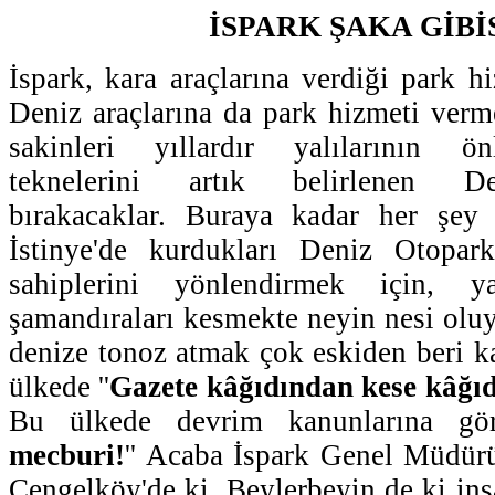
İSPARK ŞAKA GİBİ
İspark, kara araçlarına verdiği park h
Deniz araçlarına da park hizmeti ver
sakinleri yıllardır yalılarının ön
teknelerini artık belirlenen De
bırakacaklar. Buraya kadar her şey
İstinye'de kurdukları Deniz Otopar
sahiplerini yönlendirmek için, yal
şamandıraları kesmekte neyin nesi ol
denize tonoz atmak çok eskiden beri 
ülkede ''
Gazete kâğıdından kese kâğı
Bu ülkede devrim kanunlarına gör
mecburi!
'' Acaba İspark Genel Müdür
Çengelköy'de ki, Beylerbeyin de ki insa