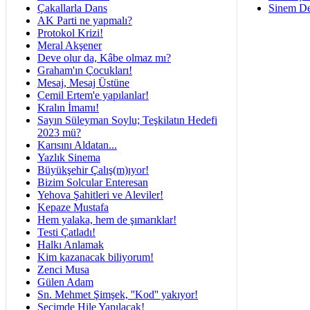
Çakallarla Dans
Sinem De
AK Parti ne yapmalı?
Protokol Krizi!
Meral Akşener
Deve olur da, Kâbe olmaz mı?
Graham'ın Çocukları!
Mesaj, Mesaj Üstüne
Cemil Ertem'e yapılanlar!
Kralın İmamı!
Sayın Süleyman Soylu; Teşkilatın Hedefi
2023 mü?
Karısını Aldatan...
Yazlık Sinema
Büyükşehir Çalış(m)ıyor!
Bizim Solcular Enteresan
Yehova Şahitleri ve Aleviler!
Kepaze Mustafa
Hem yalaka, hem de şımarıklar!
Testi Çatladı!
Halkı Anlamak
Kim kazanacak biliyorum!
Zenci Musa
Gülen Adam
Sn. Mehmet Şimşek, ''Kod'' yakıyor!
Seçimde Hile Yapılacak!