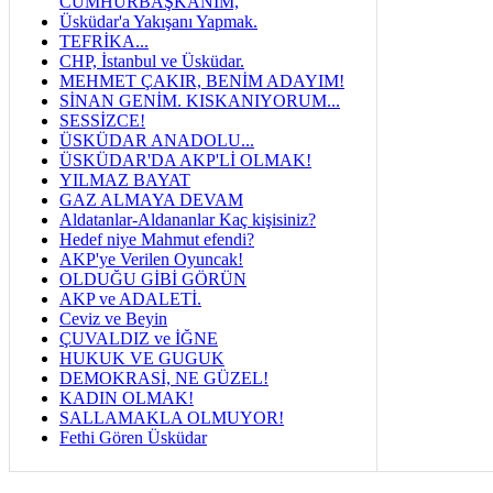
CUMHURBAŞKANIM,
Üsküdar'a Yakışanı Yapmak.
TEFRİKA...
CHP, İstanbul ve Üsküdar.
MEHMET ÇAKIR, BENİM ADAYIM!
SİNAN GENİM. KISKANIYORUM...
SESSİZCE!
ÜSKÜDAR ANADOLU...
ÜSKÜDAR'DA AKP'Lİ OLMAK!
YILMAZ BAYAT
GAZ ALMAYA DEVAM
Aldatanlar-Aldananlar Kaç kişisiniz?
Hedef niye Mahmut efendi?
AKP'ye Verilen Oyuncak!
OLDUĞU GİBİ GÖRÜN
AKP ve ADALETİ.
Ceviz ve Beyin
ÇUVALDIZ ve İĞNE
HUKUK VE GUGUK
DEMOKRASİ, NE GÜZEL!
KADIN OLMAK!
SALLAMAKLA OLMUYOR!
Fethi Gören Üsküdar