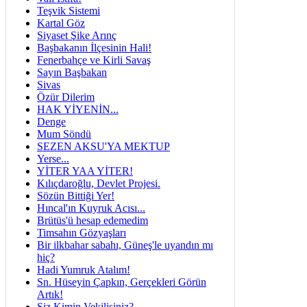
Teşvik Sistemi
Kartal Göz
Siyaset Şike Arınç
Başbakanın İlçesinin Hali!
Fenerbahçe ve Kirli Savaş
Sayın Başbakan
Sivas
Özür Dilerim
HAK YİYENİN...
Denge
Mum Söndü
SEZEN AKSU'YA MEKTUP
Yerse...
YİTER YAA YİTER!
Kılıçdaroğlu, Devlet Projesi.
Sözün Bittiği Yer!
Hıncal'ın Kuyruk Acısı...
Brütüs'ü hesap edemedim
Timsahın Gözyaşları
Bir ilkbahar sabahı, Güneş'le uyandın mı
hiç?
Hadi Yumruk Atalım!
Sn. Hüseyin Çapkın, Gerçekleri Görün
Artık!
Siz Kimin Vekilisiniz?