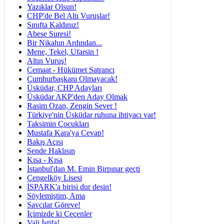
Yazıklar Olsun!
CHP'de Bel Altı Vuruşlar!
Sınıfta Kaldınız!
Abese Suresi!
Bir Nikahın Ardından...
Mene, Tekel, Ufarsin !
Altın Vuruş!
Cemaat - Hükümet Satrancı
Cumhurbaşkanı Olmayacak!
Üsküdar, CHP Adayları
Üsküdar AKP'den Aday Olmak
Rasim Ozan, Zengin Sever !
Türkiye'nin Üsküdar ruhuna ihtiyacı var!
Taksimin Çocukları
Mustafa Kara'ya Cevap!
Bakış Açısı
Sende Haklısın
Kısa - Kısa
İstanbul'dan M. Emin Birpınar geçti
Çengelköy Lisesi
İSPARK'a birisi dur desin!
Söylemiştim, Ama
Savcılar Göreve!
İçimizde ki Çeçenler
Vali İstifa!