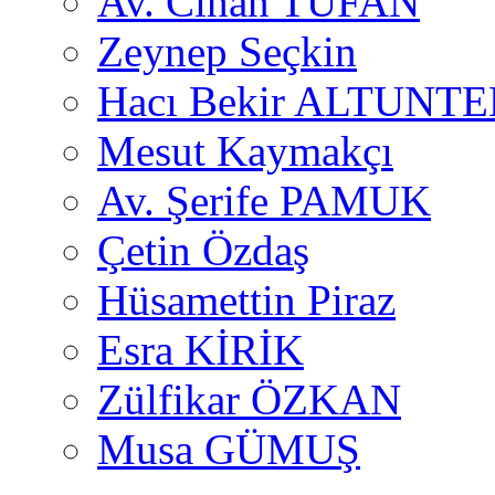
Av. Cihan TUFAN
Zeynep Seçkin
Hacı Bekir ALTUNTE
Mesut Kaymakçı
Av. Şerife PAMUK
Çetin Özdaş
Hüsamettin Piraz
Esra KİRİK
Zülfikar ÖZKAN
Musa GÜMUŞ