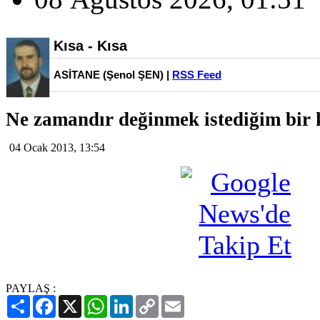
Kısa - Kısa
ASİTANE (Şenol ŞEN) |
RSS Feed
Ne zamandır değinmek istediğim bir
04 Ocak 2013, 13:54
PAYLAŞ :
Paylaş
Facebook
X
WhatsApp
LinkedIn
Copy
Email
Link