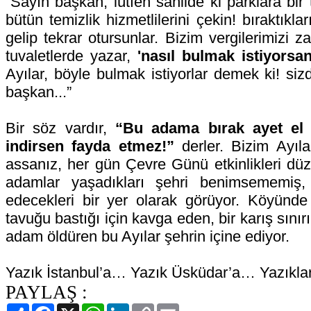
“Sayın başkan, lütfen sahilde ki parklara bir
bütün temizlik hizmetlilerini çekin! bıraktıkları
gelip tekrar otursunlar. Bizim vergilerimizi 
tuvaletlerde yazar,
'nasıl bulmak istiyorsan
Ayılar, böyle bulmak istiyorlar demek ki! si
başkan...”
Bir söz vardır,
“Bu adama bırak ayet el 
indirsen fayda etmez!”
derler. Bizim Ayıl
assanız, her gün Çevre Günü etkinlikleri düz
adamlar yaşadıkları şehri benimsememiş,
edecekleri bir yer olarak görüyor. Köyünde
tavuğu bastığı için kavga eden, bir karış sınırın
adam öldüren bu Ayılar şehrin içine ediyor.
Yazık İstanbul’a… Yazık Üsküdar’a… Yazıkla
PAYLAŞ :
Paylaş
Facebook
X
WhatsApp
LinkedIn
Copy
Email