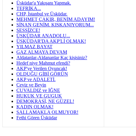
Üsküdar'a Yakışanı Yapmak.
TEFRİKA...
CHP, İstanbul ve Üsküdar.
MEHMET ÇAKIR, BENİM ADAYIM!
SİNAN GENİM. KISKANIYORUM...
SESSİZCE!
ÜSKÜDAR ANADOLU...
ÜSKÜDAR'DA AKP'Lİ OLMAK!
YILMAZ BAYAT
GAZ ALMAYA DEVAM
Aldatanlar-Aldananlar Kaç kişisiniz?
Hedef niye Mahmut efendi?
AKP'ye Verilen Oyuncak!
OLDUĞU GİBİ GÖRÜN
AKP ve ADALETİ.
Ceviz ve Beyin
ÇUVALDIZ ve İĞNE
HUKUK VE GUGUK
DEMOKRASİ, NE GÜZEL!
KADIN OLMAK!
SALLAMAKLA OLMUYOR!
Fethi Gören Üsküdar