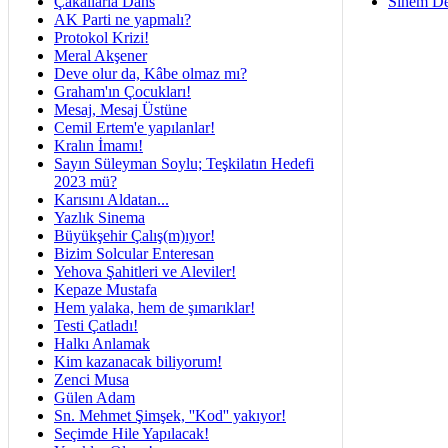
Çakallarla Dans
Sinem De
AK Parti ne yapmalı?
Protokol Krizi!
Meral Akşener
Deve olur da, Kâbe olmaz mı?
Graham'ın Çocukları!
Mesaj, Mesaj Üstüne
Cemil Ertem'e yapılanlar!
Kralın İmamı!
Sayın Süleyman Soylu; Teşkilatın Hedefi
2023 mü?
Karısını Aldatan...
Yazlık Sinema
Büyükşehir Çalış(m)ıyor!
Bizim Solcular Enteresan
Yehova Şahitleri ve Aleviler!
Kepaze Mustafa
Hem yalaka, hem de şımarıklar!
Testi Çatladı!
Halkı Anlamak
Kim kazanacak biliyorum!
Zenci Musa
Gülen Adam
Sn. Mehmet Şimşek, ''Kod'' yakıyor!
Seçimde Hile Yapılacak!