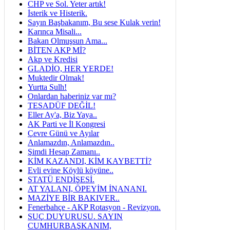
CHP ve Sol. Yeter artık!
İsterik ve Histerik.
Sayın Başbakanım, Bu sese Kulak verin!
Karınca Misali...
Bakan Olmuşsun Ama...
BİTEN AKP Mİ?
Akp ve Kredisi
GLADİO, HER YERDE!
Muktedir Olmak!
Yurtta Sulh!
Onlardan haberiniz var mı?
TESADÜF DEĞİL!
Eller Ay'a, Biz Yaya..
AK Parti ve İl Kongresi
Çevre Günü ve Ayılar
Anlamazdın, Anlamazdın..
Şimdi Hesap Zamanı..
KİM KAZANDI, KİM KAYBETTİ?
Evli evine Köylü köyüne..
STATÜ ENDİŞESİ.
AT YALANI, ÖPEYİM İNANANI.
MAZİYE BİR BAKIVER..
Fenerbahçe - AKP Rotasyon - Revizyon.
SUÇ DUYURUSU. SAYIN
CUMHURBAŞKANIM,