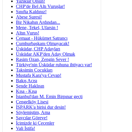
Yazıklar Olsun!
CHP'de Bel Altı Vuruşlar!
Sınıfta Kaldınız!
Abese Suresi!
Bir Nikahın Ardından...
Mene, Tekel, Ufarsin !
Altın Vuruş!
Cemaat - Hükümet Satrancı
Cumhurbaşkanı Olmayacak!
Üsküdar, CHP Adayları
Üsküdar AKP'den Aday Olmak
Rasim Ozan, Zengin Sever !
Türkiye'nin Üsküdar ruhuna ihtiyacı var!
Taksimin Çocukları
Mustafa Kara'ya Cevap!
Bakış Açısı
Sende Haklısın
Kısa - Kısa
İstanbul'dan M. Emin Birpınar geçti
Çengelköy Lisesi
İSPARK'a birisi dur desin!
Söylemiştim, Ama
Savcılar Göreve!
İçimizde ki Çeçenler
Vali İstifa!