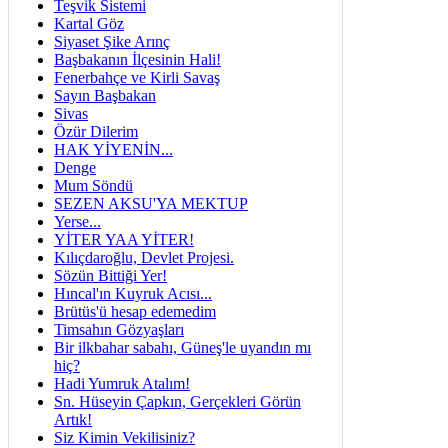
Teşvik Sistemi
Kartal Göz
Siyaset Şike Arınç
Başbakanın İlçesinin Hali!
Fenerbahçe ve Kirli Savaş
Sayın Başbakan
Sivas
Özür Dilerim
HAK YİYENİN...
Denge
Mum Söndü
SEZEN AKSU'YA MEKTUP
Yerse...
YİTER YAA YİTER!
Kılıçdaroğlu, Devlet Projesi.
Sözün Bittiği Yer!
Hıncal'ın Kuyruk Acısı...
Brütüs'ü hesap edemedim
Timsahın Gözyaşları
Bir ilkbahar sabahı, Güneş'le uyandın mı
hiç?
Hadi Yumruk Atalım!
Sn. Hüseyin Çapkın, Gerçekleri Görün
Artık!
Siz Kimin Vekilisiniz?