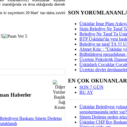
den insanlarımızı korkutarak siyaset
mız inandığında ve ikna olduğunda demek
SON YORUMLANANL
ki seçimlerin 29 Mart’ tan daha zevkli
Üsküdar İmar Planı Askıya
Sizin Belediye Ne Taraf Ta
Belediye Ne Taraf Ta Ust
BTP Üsküdar'da yeni başka
Belediye ne taraf TA !!!
Ahmet Kılıç : ''Üsküdar yıl
Bülbülderesi mezarlığının gi
Ücretsiz Psikolojik Danış
Üsküdarlı Çocuklar Çocuk
Ücretsiz devlet dershaneler
EN ÇOK OKUNANLAR
SON 7 GÜN
BU AY
nan Haberler
Üsküdar Belediyesi yolsu
soruşturmasında neler var?
Sinem Dedetaş neden gözal
Belediyesi Başkanı Sinem Dedetaş
Üsküdar CHP İlçe Başkan
tutuklandı