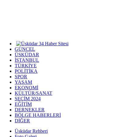
GÜNCEL
ÜSKÜDAR
İSTANBUL
TÜRKİYE
POLİTİKA
SPOR
YAŞAM
EKONOMİ
KÜLTÜR/SANAT
SEÇİM 2024
EĞİTİM
DERNEKLER
BÖLGE HABERLERİ
DİĞER
Üsküdar Rehberi
Foto Galeri