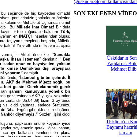
@uskudar34com kullanıcısından
SON EKLENEN VİDE
bi bu seçimde de hiç kaybeden olmadı!
asi partilerimizin şapkalarını önlerine
an silkelenme, Muhalefet açısından umut
gibi,
Bu Milletle İnat Olmaz!
Bir defa
 kavimler topluluğuna bir bakalım.
Türk,
ünya’nın en
İNATÇI
insanlarından oluşur.
ra taşıyan sebeplerin başında, Milletle
e bakın! Yine altında milletle inatlaşma
miştir. Millet öncelikle, “
Sandıkla
Üsküdar'ın Se
aşka ihsan istemem
” demiştir. “
Ben
Yapıları 2. Böl
k kadar onur ve haysiyetten yoksun
e kimse Demokrasi dışı arayışlara
Mehmet Dilb
ini yaparım!
” demiştir.
 bölümünde,
“
İstanbul gibi bir şehirde İl
dır. AKP’de Mehmet Müezzinoğlu bu
rsa beri gelsin! Gerek ekonomik gerek
turan şahsın kamuoyuna yönelik bir
bah gazetesinden AKP yi çok yakından
en zorlandı- 05.04.09) bizim 3 ay önce
işinizi ciddi yapmaz,
sadece Statünüzü
 de Nihat Ergün gibi aklı selim düşünen
n Nankör diyemeyiz.”
Sözleri, işini ciddi
Üsküdar'da Ku
oluşunu, şapkasını önüne koyarak iyice
Bayramı hazırlık
eyler söylemenin gerekliliğine inanan,
tamam
nce iyi kullanan isimlerin ön plana