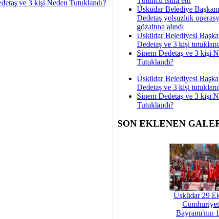
Tütüncü istifa etti
detaş ve 3 kişi Neden Tutuklandı?
Üsküdar Belediye Başkan
Dedetaş yolsuzluk operas
gözaltına alındı
Üsküdar Belediyesi Başka
Dedetaş ve 3 kişi tutuklan
Sinem Dedetaş ve 3 kişi 
Tutuklandı?
Üsküdar Belediyesi Başka
Dedetaş ve 3 kişi tutuklan
Sinem Dedetaş ve 3 kişi 
Tutuklandı?
SON EKLENEN GALE
Üsküdar 29 E
Cumhuriyet
Bayramı'nın 1