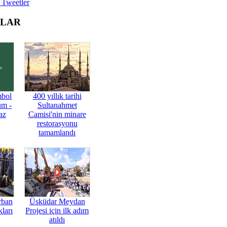
 Tweetler
OLAR
mbol
400 yıllık tarihi
üm -
Sultanahmet
az
Camisi'nin minare
restorasyonu
tamamlandı
rban
Üsküdar Meydan
ları
Projesi için ilk adım
atıldı