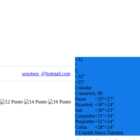
+
31
°
C
senolsen_@hotmail.com
+
32°
+
25°
Uskudar
Cumartesi, 08
Pazar
+
33°
+
27°
Pazartesi
+
30°
+
24°
Salı
+
30°
+
23°
Çarşamba
+
31°
+
24°
Perşembe
+
31°
+
24°
Cuma
+
28°
+
24°
7 Günlük Hava Tahmini