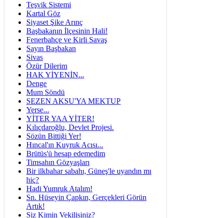
Teşvik Sistemi
Kartal Göz
Siyaset Şike Arınç
Başbakanın İlçesinin Hali!
Fenerbahçe ve Kirli Savaş
Sayın Başbakan
Sivas
Özür Dilerim
HAK YİYENİN...
Denge
Mum Söndü
SEZEN AKSU'YA MEKTUP
Yerse...
YİTER YAA YİTER!
Kılıçdaroğlu, Devlet Projesi.
Sözün Bittiği Yer!
Hıncal'ın Kuyruk Acısı...
Brütüs'ü hesap edemedim
Timsahın Gözyaşları
Bir ilkbahar sabahı, Güneş'le uyandın mı
hiç?
Hadi Yumruk Atalım!
Sn. Hüseyin Çapkın, Gerçekleri Görün
Artık!
Siz Kimin Vekilisiniz?