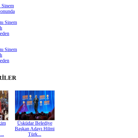
ı Sinem
yonunda
nı Sinem
dı
Neden
nı Sinem
dı
Neden
RİLER
kim
Üsküdar Belediye
Başkan Adayı Hilmi
...
Türk...