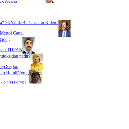
a SÜZEN
Biz buyuz...
 SOYSEVİNÇ
a” 35 Yıllık Bir Usta'nın Kalemi
Mertol Canel
Göç ;
ihan TUFAN
tioksidan nedir?
ep Seçkin
an Hainliğiymiş
kir ALTUNTEL
adde Bağımlılığı
t Kaymakçı
 Bir Süre De Olsa Burdayız
aş ŞENEL
ti Kalmadı Üstadım!
ı