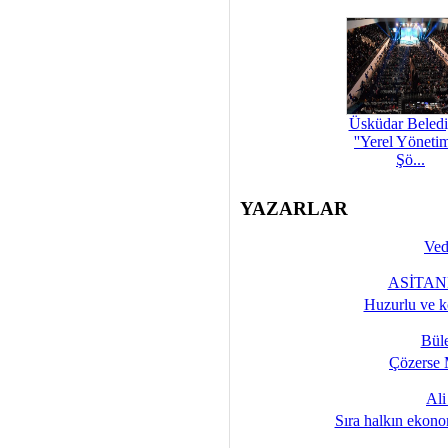
Üsküdar Beledi
''Yerel Yöneti
Şö...
YAZARLAR
Ved
ASİTANE
Huzurlu ve k
Bül
Çözerse 
Al
Sıra halkın ekono