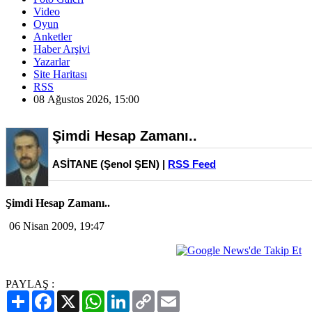
Video
Oyun
Anketler
Haber Arşivi
Yazarlar
Site Haritası
RSS
08 Ağustos 2026, 15:00
Şimdi Hesap Zamanı..
ASİTANE (Şenol ŞEN) |
RSS Feed
Şimdi Hesap Zamanı..
06 Nisan 2009, 19:47
PAYLAŞ :
Paylaş
Facebook
X
WhatsApp
LinkedIn
Copy
Email
Link