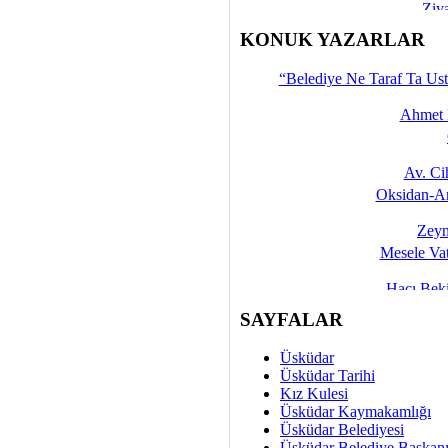
Ziy
İşte 
KONUK YAZARLAR
Yalçın
“Belediye Ne Taraf Ta Ust
Ahmet 
Av. C
Oksidan-An
Zeyn
Mesele Vat
Hacı Be
Okullarda M
SAYFALAR
Mesu
Üsküdar
Dünya Fani, Ama Kısa
Üsküdar Tarihi
Kız Kulesi
Sav
Üsküdar Kaymakamlığı
Hukukun Adale
Üsküdar Belediyesi
Üsküdar Belediye Başkan