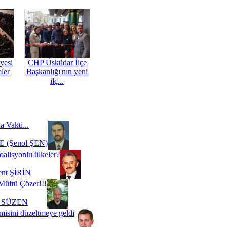
yesi
CHP Üsküdar İlçe
mler
Başkanlığı'nın yeni
ilç...
a Vakti...
 (Şenol ŞEN)
oalisyonlu ülkeler?
ent ŞİRİN
Müftü Çözer!!!
i SÜZEN
misini düzeltmeye geldi