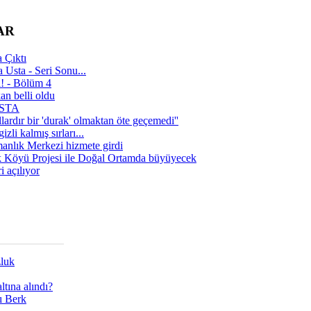
AR
 Çıktı
 Usta - Seri Sonu...
a! - Bölüm 4
n belli oldu
 USTA
lardır bir 'durak' olmaktan öte geçemedi''
zli kalmış sırları...
manlık Merkezi hizmete girdi
 Köyü Projesi ile Doğal Ortamda büyüyecek
i açılıyor
zluk
tına alındı?
ı Berk