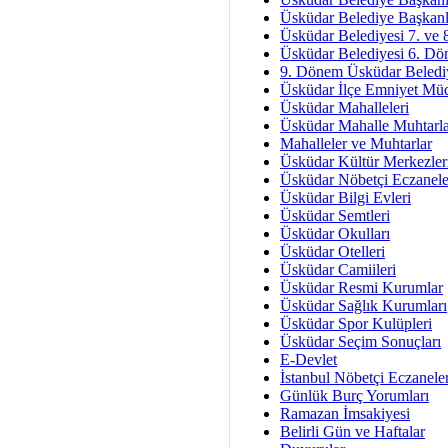
Av. Ş
Üsküdar Belediye Başkanl
Üsküdar Belediyesi 7. ve
İmar Sorunlarının Genel Ç
Üsküdar Belediyesi 6. Dö
9. Dönem Üsküdar Belediy
Çet
Üsküdar İlçe Emniyet Mü
Arakan Ner
Üsküdar Mahalleleri
Üsküdar Mahalle Muhtarla
Hüsam
Mahalleler ve Muhtarlar
Bayramın Mü
Üsküdar Kültür Merkezler
Üsküdar Nöbetçi Eczanele
Es
Üsküdar Bilgi Evleri
Ruhsal Yön
Üsküdar Semtleri
Üsküdar Okulları
Zülf
Üsküdar Otelleri
Üsküdar Kar
Üsküdar Camiileri
Üsküdar Resmi Kurumlar
Mus
Üsküdar Sağlık Kurumları
Üsküdar Spor Kulüpleri
Üsküdar Seçim Sonuçları
E-Devlet
İstanbul Nöbetçi Eczanele
Günlük Burç Yorumları
Ramazan İmsakiyesi
Belirli Gün ve Haftalar