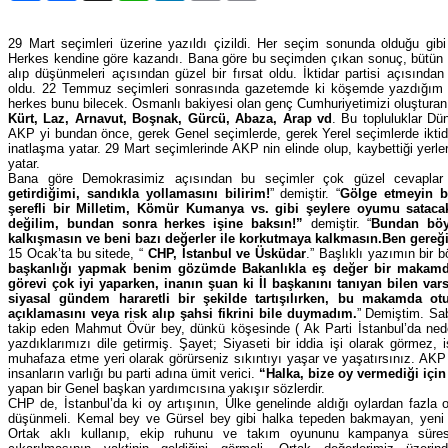
29 Mart seçimleri üzerine yazıldı çizildi. Her seçim sonunda olduğu gi
Herkes kendine göre kazandı. Bana göre bu seçimden çıkan sonuç, bütün siy
alıp düşünmeleri açısından güzel bir fırsat oldu. İktidar partisi açısınd
oldu. 22 Temmuz seçimleri sonrasında gazetemde ki köşemde yazdığım 
herkes bunu bilecek. Osmanlı bakiyesi olan genç Cumhuriyetimizi oluşturan
Kürt, Laz, Arnavut, Boşnak, Gürcü, Abaza, Arap vd
. Bu topluluklar D
AKP yi bundan önce, gerek Genel seçimlerde, gerek Yerel seçimlerde iktida
inatlaşma yatar. 29 Mart seçimlerinde AKP nin elinde olup, kaybettiği yerler
yatar.
Bana göre Demokrasimiz açısından bu seçimler çok güzel cevaplar ver
getirdiğimi, sandıkla yollamasını bilirim!
” demiştir. “
Gölge etmeyin
b
şerefli bir Milletim, Kömür Kumanya vs. gibi şeylere oyumu sataca
değilim, bundan sonra herkes işine baksın!”
demiştir. “
Bundan böyl
kalkışmasın ve beni bazı değerler ile korkutmaya kalkmasın.Ben gereğ
15 Ocak’ta bu sitede, “
CHP, İstanbul ve Üsküdar
.” Başlıklı yazımın bir
başkanlığı yapmak benim gözümde Bakanlıkla eş değer bir makam
görevi çok iyi yaparken, inanın şuan ki İl başkanını tanıyan bilen va
siyasal gündem hararetli bir şekilde tartışılırken, bu makamda o
açıklamasını veya risk alıp şahsi fikrini bile duymadım.
” Demiştim. Sa
takip eden Mahmut Övür bey, dünkü köşesinde ( Ak Parti İstanbul’da ned
yazdıklarımızı dile getirmiş. Şayet; Siyaseti bir iddia işi olarak görmez, 
muhafaza etme yeri olarak görürseniz sıkıntıyı yaşar ve yaşatırsınız. AKP
insanların varlığı bu parti adına ümit verici.
“Halka, bize oy vermediği içi
yapan bir Genel başkan yardımcısına yakışır sözlerdir.
CHP de, İstanbul’da ki oy artışının, Ülke genelinde aldığı oylardan
fazla 
düşünmeli. Kemal bey ve Gürsel bey gibi halka tepeden bakmayan, yeni ş
Ortak aklı kullanıp, ekip ruhunu ve takım oyununu kampanya süresi