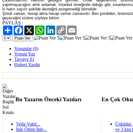
çıkarılmasının vaktinin geldiğini görmeli. Ortak değerlerimiz üzerin
yapılmayacağını artık anlamalı. İstanbul örneğinde olduğu gibi, insanları
ki hatırı sayılır şekilde desteğini esirgemediği bilmelidir.
Şimdi zaman, hesap alma
hesap verme zamanıdır. Ben şimdiden, önümüzde 
geçeceğini sizlere söyleye bilirim.
PAYLAŞ :
Paylaş
Facebook
X
WhatsApp
LinkedIn
Copy
Email
Link
Yorumlar (0)
Yorum Yaz
Tavsiye Et
Haberi Yazdır
Bu Yazarın Önceki Yazıları
En Çok Oku
Veda Vakti...
Üsküdar 
İnle Ötüm İnle...
ve 3 kişi 