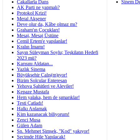
Çakallarla Dans
Sinem De
AK Parti ne yapmalı?
Protokol Krizi!
Meral Akşener
Deve olur da, Kâbe olmaz mı?
Graham'ın Çocukları!
Mesaj, Mesaj Üstüne
Cemil Ertem'e yapılanlar!
Kralın İmamı!
Sayın Süleyman Soylu; Teşkilatın Hedefi
2023 mü?
Karısını Aldatan...
Yazlık Sinema
Büyükşehir Çalış(m)ıyor!
Bizim Solcular Enteresan
Yehova Şahitleri ve Aleviler!
Kepaze Mustafa
Hem yalaka, hem de şımarıklar!
Testi Çatladı!
Halkı Anlamak
Kim kazanacak biliyorum!
Zenci Musa
Gülen Adam
Sn. Mehmet Şimşek, ''Kod'' yakıyor!
Seçimde Hile Yapılacak!