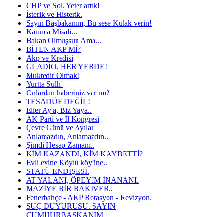
CHP ve Sol. Yeter artık!
İsterik ve Histerik.
Sayın Başbakanım, Bu sese Kulak verin!
Karınca Misali...
Bakan Olmuşsun Ama...
BİTEN AKP Mİ?
Akp ve Kredisi
GLADİO, HER YERDE!
Muktedir Olmak!
Yurtta Sulh!
Onlardan haberiniz var mı?
TESADÜF DEĞİL!
Eller Ay'a, Biz Yaya..
AK Parti ve İl Kongresi
Çevre Günü ve Ayılar
Anlamazdın, Anlamazdın..
Şimdi Hesap Zamanı..
KİM KAZANDI, KİM KAYBETTİ?
Evli evine Köylü köyüne..
STATÜ ENDİŞESİ.
AT YALANI, ÖPEYİM İNANANI.
MAZİYE BİR BAKIVER..
Fenerbahçe - AKP Rotasyon - Revizyon.
SUÇ DUYURUSU. SAYIN
CUMHURBAŞKANIM,