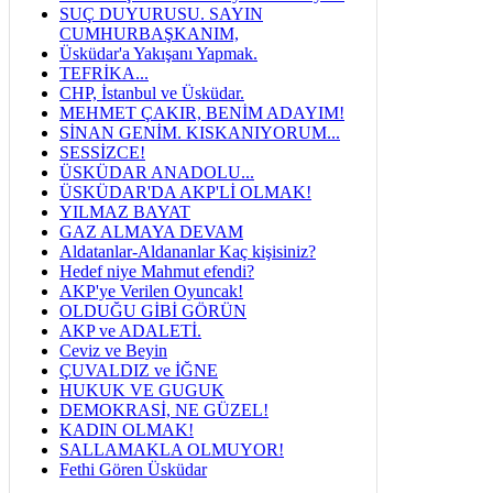
SUÇ DUYURUSU. SAYIN
CUMHURBAŞKANIM,
Üsküdar'a Yakışanı Yapmak.
TEFRİKA...
CHP, İstanbul ve Üsküdar.
MEHMET ÇAKIR, BENİM ADAYIM!
SİNAN GENİM. KISKANIYORUM...
SESSİZCE!
ÜSKÜDAR ANADOLU...
ÜSKÜDAR'DA AKP'Lİ OLMAK!
YILMAZ BAYAT
GAZ ALMAYA DEVAM
Aldatanlar-Aldananlar Kaç kişisiniz?
Hedef niye Mahmut efendi?
AKP'ye Verilen Oyuncak!
OLDUĞU GİBİ GÖRÜN
AKP ve ADALETİ.
Ceviz ve Beyin
ÇUVALDIZ ve İĞNE
HUKUK VE GUGUK
DEMOKRASİ, NE GÜZEL!
KADIN OLMAK!
SALLAMAKLA OLMUYOR!
Fethi Gören Üsküdar