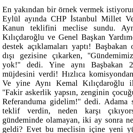
En yakından bir örnek vermek istiyorum
Eylül ayında CHP İstanbul Millet V
Kanun teklifini meclise sundu. A
Kılıçdaroğlu ve Genel Başkan Yardı
destek açıklamaları yaptı! Başbakan o
dışı gezisine çıkarken, ''Gündemim
yok!'' dedi. Yine aynı Başbakan 
müjdesini verdi! Hızlıca komisyondan
Ve yine Aynı Kemal Kılıçdaroğlu il
''Fakir askerlik yapsın, zenginin çocu
Referanduma gidelim!'' dedi. Adama 
teklif verdin, neden karşı çıkıy
gündeminde olamayan, iki ay sonra n
geldi? Evet bu meclisin içine yeni y