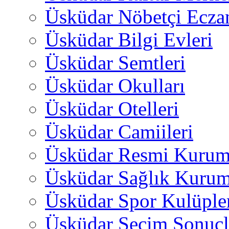
Üsküdar Nöbetçi Ecza
Üsküdar Bilgi Evleri
Üsküdar Semtleri
Üsküdar Okulları
Üsküdar Otelleri
Üsküdar Camiileri
Üsküdar Resmi Kurum
Üsküdar Sağlık Kurum
Üsküdar Spor Kulüple
Üsküdar Seçim Sonuçl