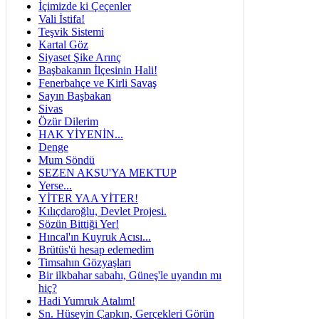
İçimizde ki Çeçenler
Vali İstifa!
Teşvik Sistemi
Kartal Göz
Siyaset Şike Arınç
Başbakanın İlçesinin Hali!
Fenerbahçe ve Kirli Savaş
Sayın Başbakan
Sivas
Özür Dilerim
HAK YİYENİN...
Denge
Mum Söndü
SEZEN AKSU'YA MEKTUP
Yerse...
YİTER YAA YİTER!
Kılıçdaroğlu, Devlet Projesi.
Sözün Bittiği Yer!
Hıncal'ın Kuyruk Acısı...
Brütüs'ü hesap edemedim
Timsahın Gözyaşları
Bir ilkbahar sabahı, Güneş'le uyandın mı
hiç?
Hadi Yumruk Atalım!
Sn. Hüseyin Çapkın, Gerçekleri Görün