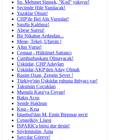
Sn. Mehmet Şimşek, ''Kod'' yakıyor!
Seçimde Hile Yapılacak!
Yazıklar Olsun!
CHP'de Bel Altı Vuruşlar!
Sınıfta Kaldınız!
Abese Suresi!
Bir Nikahın Ardından...
Mene, Tekel, Ufarsin !
Altın Vuruş!
Cemaat - Hükümet Satrancı
Cumhurbaşkanı Olmayacak!
Üsküdar, CHP Adayları
Üsküdar AKP'den Aday Olmak
Rasim Ozan, Zengin Sever !
Türkiye'nin Üsküdar ruhuna ihtiyacı var!
Taksimin Çocukları
Mustafa Kara'ya Cevap!
Bakış Açısı
Sende Haklısın
Kısa - Kısa
İstanbul'dan M. Emin Birpınar geçti
Çengelköy Lisesi
İSPARK'a birisi dur desin!
Söylemiştim, Ama
Savcılar Göreve!