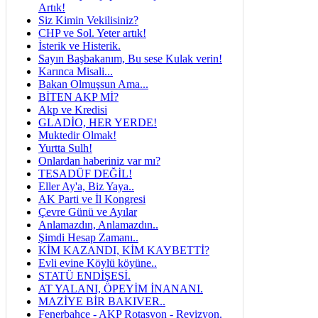
Artık!
Siz Kimin Vekilisiniz?
CHP ve Sol. Yeter artık!
İsterik ve Histerik.
Sayın Başbakanım, Bu sese Kulak verin!
Karınca Misali...
Bakan Olmuşsun Ama...
BİTEN AKP Mİ?
Akp ve Kredisi
GLADİO, HER YERDE!
Muktedir Olmak!
Yurtta Sulh!
Onlardan haberiniz var mı?
TESADÜF DEĞİL!
Eller Ay'a, Biz Yaya..
AK Parti ve İl Kongresi
Çevre Günü ve Ayılar
Anlamazdın, Anlamazdın..
Şimdi Hesap Zamanı..
KİM KAZANDI, KİM KAYBETTİ?
Evli evine Köylü köyüne..
STATÜ ENDİŞESİ.
AT YALANI, ÖPEYİM İNANANI.
MAZİYE BİR BAKIVER..
Fenerbahçe - AKP Rotasyon - Revizyon.