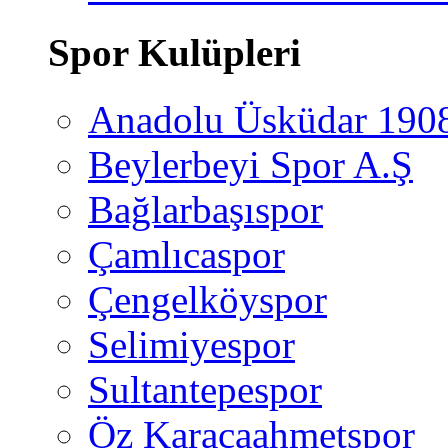
Spor Kulüpleri
Anadolu Üsküdar 190
Beylerbeyi Spor A.Ş
Bağlarbaşıspor
Çamlıcaspor
Çengelköyspor
Selimiyespor
Sultantepespor
Öz Karacaahmetspor