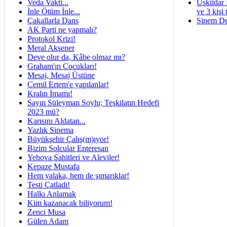
Veda Vakti...
Üsküdar 
İnle Ötüm İnle...
ve 3 kişi 
Çakallarla Dans
Sinem De
AK Parti ne yapmalı?
Protokol Krizi!
Meral Akşener
Deve olur da, Kâbe olmaz mı?
Graham'ın Çocukları!
Mesaj, Mesaj Üstüne
Cemil Ertem'e yapılanlar!
Kralın İmamı!
Sayın Süleyman Soylu; Teşkilatın Hedefi
2023 mü?
Karısını Aldatan...
Yazlık Sinema
Büyükşehir Çalış(m)ıyor!
Bizim Solcular Enteresan
Yehova Şahitleri ve Aleviler!
Kepaze Mustafa
Hem yalaka, hem de şımarıklar!
Testi Çatladı!
Halkı Anlamak
Kim kazanacak biliyorum!
Zenci Musa
Gülen Adam