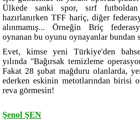
Ülkede sanki spor, sırf futboldan
hazırlanırken TFF hariç, diğer federas
alınmamış... Örneğin Briç federasy
oynanan bu oyunu oynayanlar bundan so
Evet, kimse yeni Türkiye'den bahs
yılında ''Bağırsak temizleme operasyon
Fakat 28 şubat mağduru olanlarda, ye
ederken eskinin metotlarından birisi 
reva görmesin!
Şenol ŞEN