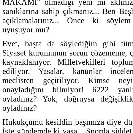
MAKAMI'' olmadığı yeni mi aklınız
sanıklarına sahip çıkmanız... Ben B
açıklamalarınız... Önce ki söylem
uyuşuyor mu?
Evet, başta da söylediğim gibi tüm
Siyaset kurumunun sorun çözememe, 
kaynaklanıyor. Milletvekilleri top
ediliyor. Yasalar, kanunlar incel
meclisten geçiriliyor. Kimse ney
onayladığını bilmiyor! 6222 yanl
oyladınız? Yok, doğruysa değişikli
oyladınız?
Hukukçumu kesildin başımıza diye düşü
İşte gündemde ki yasa... Sporda şiddet y