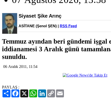
Siyaset Şike Arınç
ASİTANE (Şenol ŞEN) |
RSS Feed
Temmuz ayından beri gündemi işgal 
iddianamesi 3 Aralık günü tamamla
sunuldu.
06 Aralık 2011, 11:54
PAYLAŞ :
Paylaş
Facebook
X
WhatsApp
LinkedIn
Copy
Email
Link