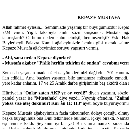
KEPAZE MUSTAFA
Allah rahmet eylesin... Semtimizde yaşamış bir büyüğümüzdür Kepaze
7/24 vardı. Yiğit, lakabıyla anılır sözü karşısında, Mustafa 
takmışlardı? O bunu neden kabul etmişti, benimsemişti? Eski Ha
Beylerbeyli Palavra Kamil ağabeyimizde benim gibi merak salmış 
Kepaze Mustafa ağabeyimize soruyu yapıştırı vermiş.
- Abi, sana neden Kepaze diyorlar?
- Mustafa ağabey ''Pislik herifin tekiyim de ondan'' cevabını verm
Soma da yaşanan maden faciası yüreklerimizi dağladı... 301 canımız
ilan edildi... Ama bazıları yasımızı bile tutmamıza müsaade etmedi
yere kadar anlarım. 17 ve 25 Aralık darbe girişiminin baş aktörü olan 
Hürriyet'in ''
Onlar zaten AKP ye oy verdi!
'' diyen yazarını, sözde
paralel yazar ise ''
Müstahak
'' diye yazdı. Neymiş efendim, ''
Zalim
yoksa size ateş dokunur! Kur'ân 11: 113
'' ayeti böyle buyuruyormu
Kepaze Mustafa ağabeyimizin fazla tüketimden dolayı çocuğu olmuy
başka büyüğümüz ona Dini telkinlerde bulundu. İçkiyi bıraktı. Namaza
eşi hamile kaldı. Şeytanın işi bu ya! Bir Cuma namazı sırasınd
ayakkabısı çalındı. Bu duruma sinirlenip, kaderine isyan etti. Tekrar b