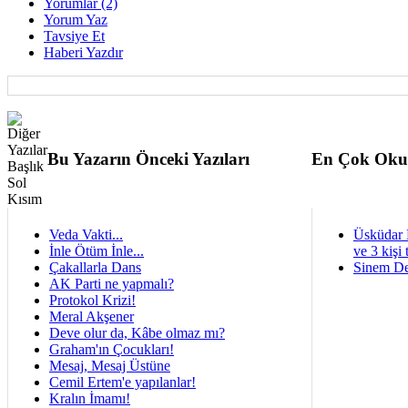
Yorumlar (2)
Yorum Yaz
Tavsiye Et
Haberi Yazdır
Bu Yazarın Önceki Yazıları
En Çok Oku
Veda Vakti...
Üsküdar 
İnle Ötüm İnle...
ve 3 kişi 
Çakallarla Dans
Sinem De
AK Parti ne yapmalı?
Protokol Krizi!
Meral Akşener
Deve olur da, Kâbe olmaz mı?
Graham'ın Çocukları!
Mesaj, Mesaj Üstüne
Cemil Ertem'e yapılanlar!
Kralın İmamı!