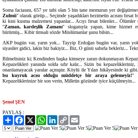
Soma faciasını, 657 ye tabi olan 5 bin tane memurun yer değiştirmesi
Zulmü
'' olarak görüp... Seçimde yaşadıkları hezimetin acısını fırsat b
ki kini kusma malzemesi yapanlar... Acıyı fırsat bilenler... Ölümle
''
Zaman, kardeşlik Zamanı
'' sloganıyla yapan, kime hizmet et
bürümüş... Kibir timsali sözde Müslümanlar şunu bilsin...
AKP bugün var, yarın yok... Tayyip Erdoğan bugün var, yarın yok..
siyasiler gidici, lakin biz bakiyiz... Biz, O günü sabırla bekleriz... Tek
Bilmelisiniz ki; Kendinden başka kimseye zararı dokunmayan Kepaze 
Kepazelikleri yanında solda sıfır kalır... Sizin bu kepazeliklerini
onarılamayacak yaralar açmıştır. Köylü ile Yılan hikâyesinde ki gibi..
bu kuyruk acısı olduğu müddetçe bir araya gelemeyiz!
''
Kepazeliklerinize bir son verin, Milletin gözünde iyice küçülmeyin...
Şenol ŞEN
PAYLAŞ :
Paylaş
Facebook
X
WhatsApp
LinkedIn
Copy
Email
Link