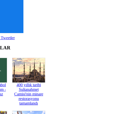
 Tweetler
OLAR
mbol
400 yıllık tarihi
üm -
Sultanahmet
az
Camisi'nin minare
restorasyonu
tamamlandı