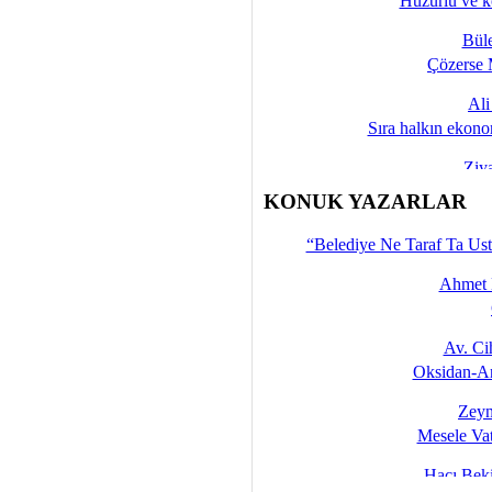
Huzurlu ve k
Bül
Çözerse 
Al
Sıra halkın ekono
Ziy
İşte 
KONUK YAZARLAR
Yalçın
“Belediye Ne Taraf Ta Ust
Ahmet 
Av. C
Oksidan-An
Zeyn
Mesele Vat
Hacı Be