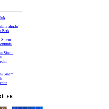
zluk
tına alındı?
ı Berk
ı Sinem
yonunda
nı Sinem
dı
Neden
nı Sinem
dı
Neden
RİLER