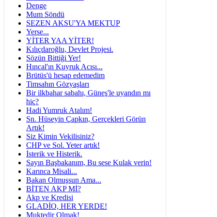
Denge
Mum Söndü
SEZEN AKSU'YA MEKTUP
Yerse...
YİTER YAA YİTER!
Kılıçdaroğlu, Devlet Projesi.
Sözün Bittiği Yer!
Hıncal'ın Kuyruk Acısı...
Brütüs'ü hesap edemedim
Timsahın Gözyaşları
Bir ilkbahar sabahı, Güneş'le uyandın mı
hiç?
Hadi Yumruk Atalım!
Sn. Hüseyin Çapkın, Gerçekleri Görün
Artık!
Siz Kimin Vekilisiniz?
CHP ve Sol. Yeter artık!
İsterik ve Histerik.
Sayın Başbakanım, Bu sese Kulak verin!
Karınca Misali...
Bakan Olmuşsun Ama...
BİTEN AKP Mİ?
Akp ve Kredisi
GLADİO, HER YERDE!
Muktedir Olmak!