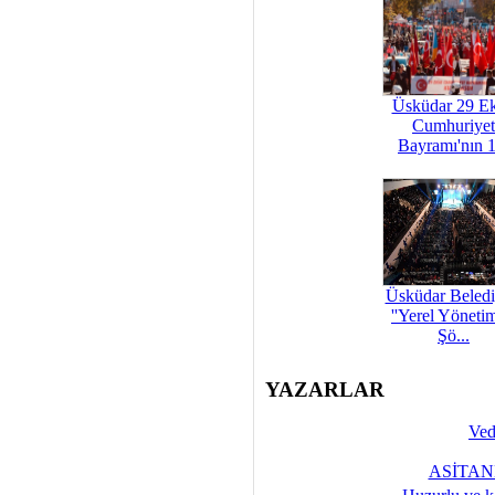
Üsküdar 29 E
Cumhuriyet
Bayramı'nın 1
Üsküdar Beledi
''Yerel Yöneti
Şö...
YAZARLAR
Ved
ASİTANE