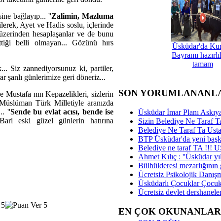
ne bağlayıp... ''
Zalimin, Mazluma
ilerek, Ayet ve Hadis soslu, içlerinde
r üzerinden hesaplaşanlar ve de bunu
tiği belli olmayan... Gözünü hırs
Üsküdar'da Ku
Bayramı hazırlık
tamam
. Siz zannediyorsunuz ki, partiler,
rar şanlı günlerimize geri döneriz...
SON YORUMLANANL
Mustafa nın Kepazelikleri, sizlerin
z, Müslüman Türk Milletiyle aranızda
. ''
Sende bu evlat acısı, bende ise
Üsküdar İmar Planı Askıya
 Bari eski güzel günlerin hatırına
Sizin Belediye Ne Taraf Ta
Belediye Ne Taraf Ta Ust
BTP Üsküdar'da yeni başka
Belediye ne taraf TA !!!
Ahmet Kılıç : ''Üsküdar yıl
Bülbülderesi mezarlığının gi
Ücretsiz Psikolojik Danış
Üsküdarlı Çocuklar Çocuk
Ücretsiz devlet dershaneler
EN ÇOK OKUNANLAR