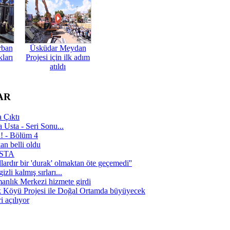
rban
Üsküdar Meydan
ları
Projesi için ilk adım
atıldı
AR
 Çıktı
 Usta - Seri Sonu...
a! - Bölüm 4
n belli oldu
 USTA
lardır bir 'durak' olmaktan öte geçemedi''
zli kalmış sırları...
manlık Merkezi hizmete girdi
 Köyü Projesi ile Doğal Ortamda büyüyecek
i açılıyor