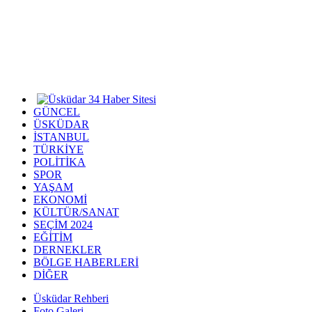
GÜNCEL
ÜSKÜDAR
İSTANBUL
TÜRKİYE
POLİTİKA
SPOR
YAŞAM
EKONOMİ
KÜLTÜR/SANAT
SEÇİM 2024
EĞİTİM
DERNEKLER
BÖLGE HABERLERİ
DİĞER
Üsküdar Rehberi
Foto Galeri