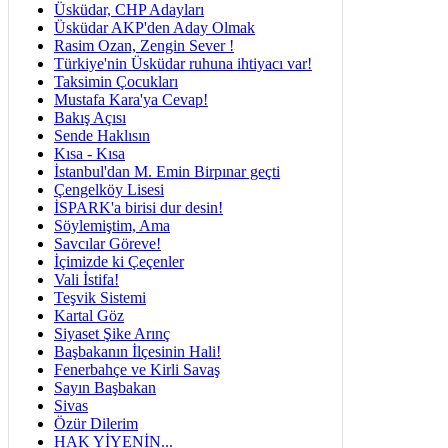
Üsküdar, CHP Adayları
Üsküdar AKP'den Aday Olmak
Rasim Ozan, Zengin Sever !
Türkiye'nin Üsküdar ruhuna ihtiyacı var!
Taksimin Çocukları
Mustafa Kara'ya Cevap!
Bakış Açısı
Sende Haklısın
Kısa - Kısa
İstanbul'dan M. Emin Birpınar geçti
Çengelköy Lisesi
İSPARK'a birisi dur desin!
Söylemiştim, Ama
Savcılar Göreve!
İçimizde ki Çeçenler
Vali İstifa!
Teşvik Sistemi
Kartal Göz
Siyaset Şike Arınç
Başbakanın İlçesinin Hali!
Fenerbahçe ve Kirli Savaş
Sayın Başbakan
Sivas
Özür Dilerim
HAK YİYENİN...