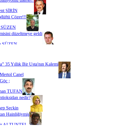
oalisyonlu ülkeler?
ent ŞİRİN
Müftü Çözer!!!
i SÜZEN
misini düzeltmeye geldi
a SÜZEN
Biz buyuz...
 SOYSEVİNÇ
a” 35 Yıllık Bir Usta'nın Kalemi
Mertol Canel
Göç ;
ihan TUFAN
tioksidan nedir?
ep Seçkin
an Hainliğiymiş
kir ALTUNTEL