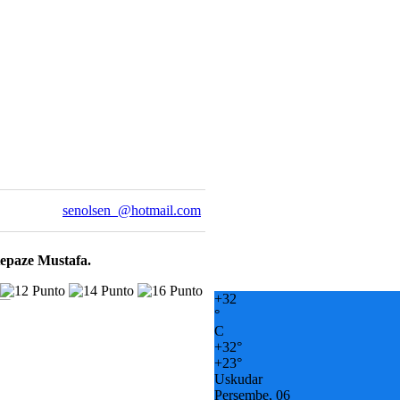
senolsen_@hotmail.com
Kepaze Mustafa.
+
32
°
C
+
32°
+
23°
Uskudar
Perşembe, 06