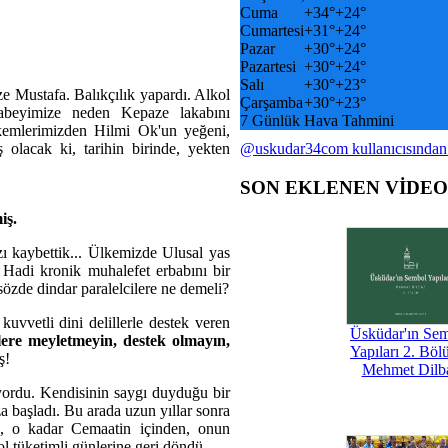
Cuma
+
34°
+
24°
Cumartesi
+
31°
+
24°
Pazar
+
30°
+
24°
Pazartesi
+
30°
+
24°
Salı
+
30°
+
23°
 Mustafa. Balıkçılık yapardı. Alkol
Çarşamba
+
30°
+
23°
ağabeyimize neden Kepaze lakabını
7 Günlük Hava Tahmini
kemlerimizden Hilmi Ok'un yeğeni,
olacak ki, tarihin birinde, yekten
@uskudar34com kullanıcısından
SON EKLENEN VİDE
iş.
ı kaybettik... Ülkemizde Ulusal yas
. Hadi kronik muhalefet erbabını bir
sözde dindar paralelcilere ne demeli?
 kuvvetli dini delillerle destek veren
Üsküdar'ın Se
lere meyletmeyin, destek olmayın,
Yapıları 2. Böl
ş!
Mehmet Dilb
ordu. Kendisinin saygı duyduğu bir
 başladı. Bu arada uzun yıllar sonra
a, o kadar Cemaatin içinden, onun
ol tüketimli günlerine geri döndü.