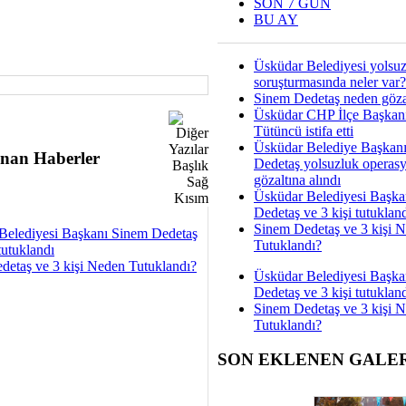
SON 7 GÜN
BU AY
Üsküdar Belediyesi yolsu
soruşturmasında neler var?
Sinem Dedetaş neden gözal
Üsküdar CHP İlçe Başkan
Tütüncü istifa etti
Üsküdar Belediye Başkan
nan Haberler
Dedetaş yolsuzluk operas
gözaltına alındı
Üsküdar Belediyesi Başka
Dedetaş ve 3 kişi tutuklan
Sinem Dedetaş ve 3 kişi 
Belediyesi Başkanı Sinem Dedetaş
Tutuklandı?
tutuklandı
detaş ve 3 kişi Neden Tutuklandı?
Üsküdar Belediyesi Başka
Dedetaş ve 3 kişi tutuklan
Sinem Dedetaş ve 3 kişi 
Tutuklandı?
SON EKLENEN GALE