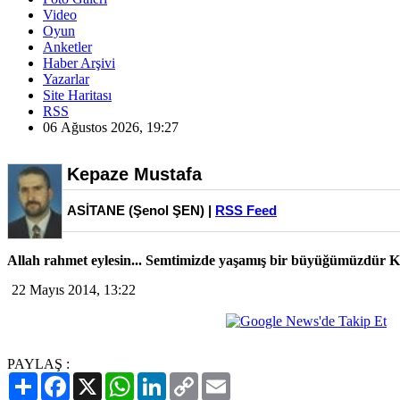
Video
Oyun
Anketler
Haber Arşivi
Yazarlar
Site Haritası
RSS
06 Ağustos 2026, 19:27
Kepaze Mustafa
ASİTANE (Şenol ŞEN) |
RSS Feed
Allah rahmet eylesin... Semtimizde yaşamış bir büyüğümüzdür 
22 Mayıs 2014, 13:22
PAYLAŞ :
Paylaş
Facebook
X
WhatsApp
LinkedIn
Copy
Email
Link