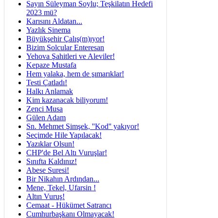
Sayın Süleyman Soylu; Teşkilatın Hedefi
2023 mü?
Karısını Aldatan...
Yazlık Sinema
Büyükşehir Çalış(m)ıyor!
Bizim Solcular Enteresan
Yehova Şahitleri ve Aleviler!
Kepaze Mustafa
Hem yalaka, hem de şımarıklar!
Testi Çatladı!
Halkı Anlamak
Kim kazanacak biliyorum!
Zenci Musa
Gülen Adam
Sn. Mehmet Şimşek, ''Kod'' yakıyor!
Seçimde Hile Yapılacak!
Yazıklar Olsun!
CHP'de Bel Altı Vuruşlar!
Sınıfta Kaldınız!
Abese Suresi!
Bir Nikahın Ardından...
Mene, Tekel, Ufarsin !
Altın Vuruş!
Cemaat - Hükümet Satrancı
Cumhurbaşkanı Olmayacak!