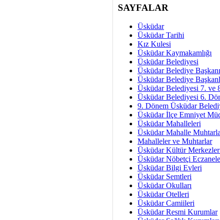
Okullarda M
SAYFALAR
Mesu
Üsküdar
Dünya Fani, Ama Kısa
Üsküdar Tarihi
Kız Kulesi
Sav
Üsküdar Kaymakamlığı
Hukukun Adale
Üsküdar Belediyesi
Üsküdar Belediye Başkan
Av. Ş
Üsküdar Belediye Başkanl
Üsküdar Belediyesi 7. ve
İmar Sorunlarının Genel Ç
Üsküdar Belediyesi 6. Dö
9. Dönem Üsküdar Belediy
Çet
Üsküdar İlçe Emniyet Mü
Arakan Ner
Üsküdar Mahalleleri
Üsküdar Mahalle Muhtarla
Hüsam
Mahalleler ve Muhtarlar
Bayramın Mü
Üsküdar Kültür Merkezler
Üsküdar Nöbetçi Eczanele
Es
Üsküdar Bilgi Evleri
Ruhsal Yön
Üsküdar Semtleri
Üsküdar Okulları
Zülf
Üsküdar Otelleri
Üsküdar Kar
Üsküdar Camiileri
Üsküdar Resmi Kurumlar