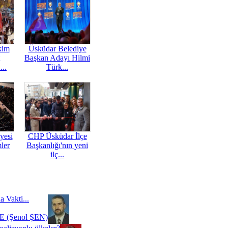
kim
Üsküdar Belediye
Başkan Adayı Hilmi
...
Türk...
yesi
CHP Üsküdar İlçe
mler
Başkanlığı'nın yeni
ilç...
a Vakti...
 (Şenol ŞEN)