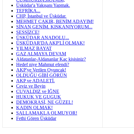
Üsküdar'a Yakışanı Yapmak.
TEFRİKA...
CHP, İstanbul ve Üsküdar.
MEHMET ÇAKIR, BENİM ADAYIM!
SİNAN GENİM. KISKANIYORUM...
SESSİZCE!
ÜSKÜDAR ANADOLU...
ÜSKÜDAR'DA AKP'Lİ OLMAK!
YILMAZ BAYAT
GAZ ALMAYA DEVAM
Aldatanlar-Aldananlar Kaç kişisiniz?
Hedef niye Mahmut efendi?
AKP'ye Verilen Oyuncak!
OLDUĞU GİBİ GÖRÜN
AKP ve ADALETİ.
Ceviz ve Beyin
ÇUVALDIZ ve İĞNE
HUKUK VE GUGUK
DEMOKRASİ, NE GÜZEL!
KADIN OLMAK!
SALLAMAKLA OLMUYOR!
Fethi Gören Üsküdar