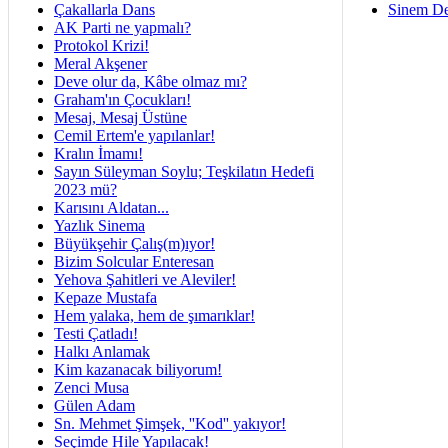
Çakallarla Dans
Sinem De
AK Parti ne yapmalı?
Protokol Krizi!
Meral Akşener
Deve olur da, Kâbe olmaz mı?
Graham'ın Çocukları!
Mesaj, Mesaj Üstüne
Cemil Ertem'e yapılanlar!
Kralın İmamı!
Sayın Süleyman Soylu; Teşkilatın Hedefi
2023 mü?
Karısını Aldatan...
Yazlık Sinema
Büyükşehir Çalış(m)ıyor!
Bizim Solcular Enteresan
Yehova Şahitleri ve Aleviler!
Kepaze Mustafa
Hem yalaka, hem de şımarıklar!
Testi Çatladı!
Halkı Anlamak
Kim kazanacak biliyorum!
Zenci Musa
Gülen Adam
Sn. Mehmet Şimşek, ''Kod'' yakıyor!
Seçimde Hile Yapılacak!