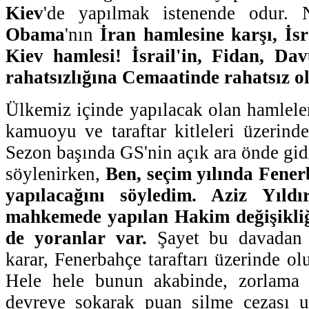
Kiev
'de yapılmak istenende odur. 
Obama
'nın
İran
hamlesine karşı, İs
Kiev hamlesi!
İsrail'in, Fidan, Da
rahatsızlığına Cemaatinde rahatsız o
Ülkemiz içinde yapılacak olan hamleler
kamuoyu ve taraftar kitleleri üzerinde
Sezon başında GS'nin açık ara önde gid
söylenirken,
Ben, seçim yılında Fene
yapılacağını söyledim. Aziz Yıldır
mahkemede yapılan Hakim değişikliğ
de yoranlar var.
Şayet bu davadan 
karar, Fenerbahçe taraftarı üzerinde ol
Hele hele bunun akabinde, zorlama 
devreye sokarak puan silme cezası u