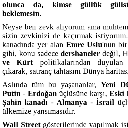
olunca da, kimse güllük gülis
beklemesin.
Neyse ben zevk alıyorum ama muhteme
sizin zevkinizi de kaçırmak istiyoru
kanadında yer alan
Emre Uslu
'nun bir
gibi, konu sadece
dershaneler
değil, 
ve Kürt
politikalarından duyulan r
çıkarak, satranç tahtasını Dünya haritası
Aslında tüm bu yaşananlar,
Yeni D
Putin - Erdoğan
üçlüsüne karşı,
Eski
Şahin kanadı - Almanya - İsrail
üçl
ülkemize yansımasıdır.
Wall Street
gösterilerinde yapılmak i