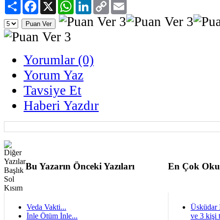
Paylaş
Facebook
X
WhatsApp
LinkedIn
Copy
Email
Link
Yorumlar (0)
Yorum Yaz
Tavsiye Et
Haberi Yazdır
Bu Yazarın Önceki Yazıları
En Çok Oku
Veda Vakti...
Üsküdar 
İnle Ötüm İnle...
ve 3 kişi 