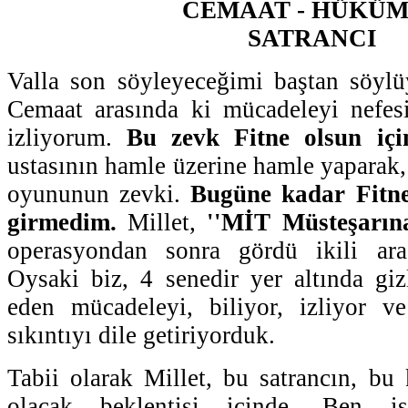
CEMAAT - HÜKÜ
SATRANCI
Valla son söyleyeceğimi baştan söy
Cemaat arasında ki mücadeleyi nefesi
izliyorum.
Bu zevk Fitne olsun içi
ustasının hamle üzerine hamle yaparak, b
oyununun zevki.
Bugüne kadar Fitne
girmedim.
Millet,
''MİT Müsteşarına
operasyondan sonra gördü ikili aras
Oysaki biz, 4 senedir yer altında gi
eden mücadeleyi, biliyor, izliyor ve
sıkıntıyı dile getiriyorduk.
Tabii olarak Millet, bu satrancın, bu
olacak beklentisi içinde. Ben 