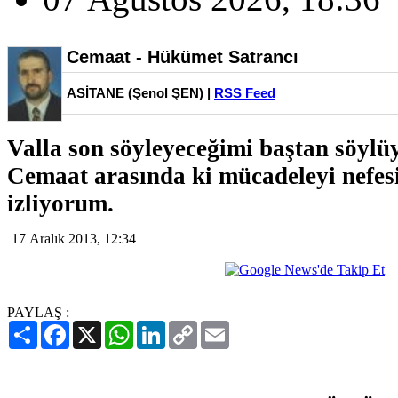
Cemaat - Hükümet Satrancı
ASİTANE (Şenol ŞEN) |
RSS Feed
Valla son söyleyeceğimi baştan söyl
Cemaat arasında ki mücadeleyi nefesi
izliyorum.
17 Aralık 2013, 12:34
PAYLAŞ :
Paylaş
Facebook
X
WhatsApp
LinkedIn
Copy
Email
Link