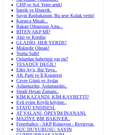
CHP ve Sol. Yeter artık!
İsterik ve Histerik.
Sayın Başbakanım, Bu sese Kulak verin!
Karınca Misali...
Bakan Olmuşsun Ama...
BİTEN AKP Mİ?
Akp ve Kredisi
GLADİO, HER YERDE!
Muktedir Olmak!
Yurtta Sulh!
Onlardan haberiniz var mı?
TESADÜF DEĞİL!
Eller Ay'a, Biz Yaya..
AK Parti ve İl Kongresi
Çevre Günü ve Ayılar
Anlamazdın, Anlamazdın..
Şimdi Hesap Zamanı..
KİM KAZANDI, KİM KAYBETTİ?
Evli evine Köylü köyüne..
STATÜ ENDİŞESİ.
AT YALANI, ÖPEYİM İNANANI.
MAZİYE BİR BAKIVER..
Fenerbahçe - AKP Rotasyon - Revizyon.
SUÇ DUYURUSU. SAYIN
CUMHURBAŞKANIM,