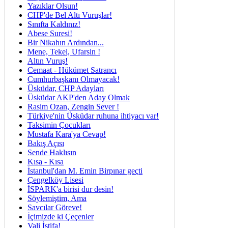
Yazıklar Olsun!
CHP'de Bel Altı Vuruşlar!
Sınıfta Kaldınız!
Abese Suresi!
Bir Nikahın Ardından...
Mene, Tekel, Ufarsin !
Altın Vuruş!
Cemaat - Hükümet Satrancı
Cumhurbaşkanı Olmayacak!
Üsküdar, CHP Adayları
Üsküdar AKP'den Aday Olmak
Rasim Ozan, Zengin Sever !
Türkiye'nin Üsküdar ruhuna ihtiyacı var!
Taksimin Çocukları
Mustafa Kara'ya Cevap!
Bakış Açısı
Sende Haklısın
Kısa - Kısa
İstanbul'dan M. Emin Birpınar geçti
Çengelköy Lisesi
İSPARK'a birisi dur desin!
Söylemiştim, Ama
Savcılar Göreve!
İçimizde ki Çeçenler
Vali İstifa!