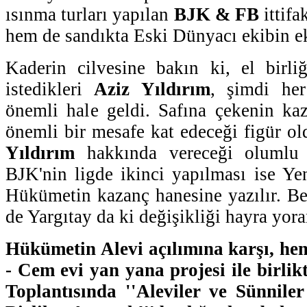
ısınma turları yapılan
BJK & FB
ittifa
hem de sandıkta Eski Dünyacı ekibin e
Kaderin cilvesine bakın ki, el birli
istedikleri
Aziz Yıldırım
, şimdi her
önemli hale geldi. Safına çekenin ka
önemli bir mesafe kat edeceği figür o
Yıldırım
hakkında vereceği olumlu b
BJK'nin ligde ikinci yapılması ise Ye
Hükümetin kazanç hanesine yazılır. B
de Yargıtay da ki değişikliği hayra yor
Hükümetin Alevi açılımına karşı, h
- Cem evi yan yana projesi ile birli
Toplantısında ''Aleviler ve Sünniler