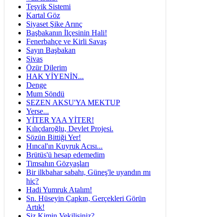
Teşvik Sistemi
Kartal Göz
Siyaset Şike Arınç
Başbakanın İlçesinin Hali!
Fenerbahçe ve Kirli Savaş
Sayın Başbakan
Sivas
Özür Dilerim
HAK YİYENİN...
Denge
Mum Söndü
SEZEN AKSU'YA MEKTUP
Yerse...
YİTER YAA YİTER!
Kılıçdaroğlu, Devlet Projesi.
Sözün Bittiği Yer!
Hıncal'ın Kuyruk Acısı...
Brütüs'ü hesap edemedim
Timsahın Gözyaşları
Bir ilkbahar sabahı, Güneş'le uyandın mı
hiç?
Hadi Yumruk Atalım!
Sn. Hüseyin Çapkın, Gerçekleri Görün
Artık!
Siz Kimin Vekilisiniz?