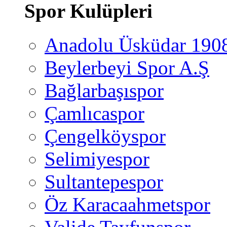
Spor Kulüpleri
Anadolu Üsküdar 190
Beylerbeyi Spor A.Ş
Bağlarbaşıspor
Çamlıcaspor
Çengelköyspor
Selimiyespor
Sultantepespor
Öz Karacaahmetspor