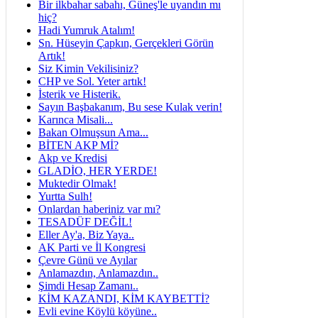
Bir ilkbahar sabahı, Güneş'le uyandın mı
hiç?
Hadi Yumruk Atalım!
Sn. Hüseyin Çapkın, Gerçekleri Görün
Artık!
Siz Kimin Vekilisiniz?
CHP ve Sol. Yeter artık!
İsterik ve Histerik.
Sayın Başbakanım, Bu sese Kulak verin!
Karınca Misali...
Bakan Olmuşsun Ama...
BİTEN AKP Mİ?
Akp ve Kredisi
GLADİO, HER YERDE!
Muktedir Olmak!
Yurtta Sulh!
Onlardan haberiniz var mı?
TESADÜF DEĞİL!
Eller Ay'a, Biz Yaya..
AK Parti ve İl Kongresi
Çevre Günü ve Ayılar
Anlamazdın, Anlamazdın..
Şimdi Hesap Zamanı..
KİM KAZANDI, KİM KAYBETTİ?
Evli evine Köylü köyüne..