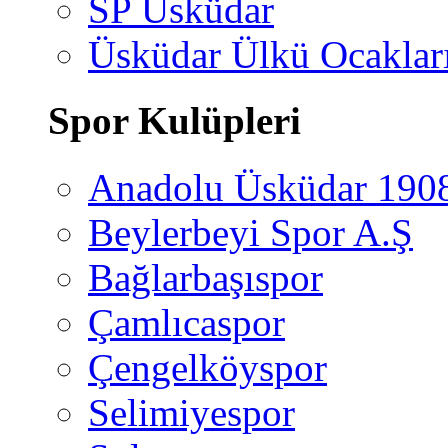
SP Üsküdar
Üsküdar Ülkü Ocaklar
Spor Kulüpleri
Anadolu Üsküdar 190
Beylerbeyi Spor A.Ş
Bağlarbaşıspor
Çamlıcaspor
Çengelköyspor
Selimiyespor