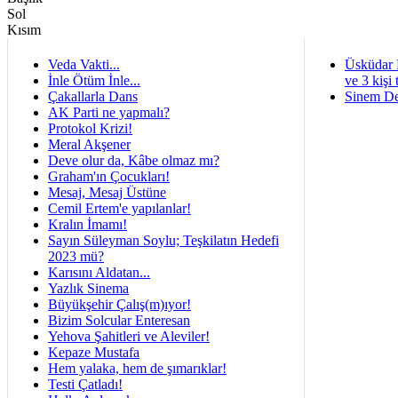
Veda Vakti...
Üsküdar 
İnle Ötüm İnle...
ve 3 kişi 
Çakallarla Dans
Sinem De
AK Parti ne yapmalı?
Protokol Krizi!
Meral Akşener
Deve olur da, Kâbe olmaz mı?
Graham'ın Çocukları!
Mesaj, Mesaj Üstüne
Cemil Ertem'e yapılanlar!
Kralın İmamı!
Sayın Süleyman Soylu; Teşkilatın Hedefi
2023 mü?
Karısını Aldatan...
Yazlık Sinema
Büyükşehir Çalış(m)ıyor!
Bizim Solcular Enteresan
Yehova Şahitleri ve Aleviler!
Kepaze Mustafa
Hem yalaka, hem de şımarıklar!
Testi Çatladı!