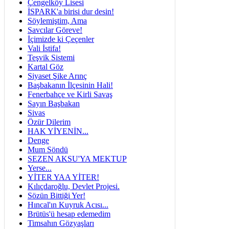
Çengelköy Lisesi
İSPARK'a birisi dur desin!
Söylemiştim, Ama
Savcılar Göreve!
İçimizde ki Çeçenler
Vali İstifa!
Teşvik Sistemi
Kartal Göz
Siyaset Şike Arınç
Başbakanın İlçesinin Hali!
Fenerbahçe ve Kirli Savaş
Sayın Başbakan
Sivas
Özür Dilerim
HAK YİYENİN...
Denge
Mum Söndü
SEZEN AKSU'YA MEKTUP
Yerse...
YİTER YAA YİTER!
Kılıçdaroğlu, Devlet Projesi.
Sözün Bittiği Yer!
Hıncal'ın Kuyruk Acısı...
Brütüs'ü hesap edemedim
Timsahın Gözyaşları