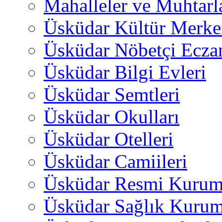
Mahalleler ve Muhtarl
Üsküdar Kültür Merkez
Üsküdar Nöbetçi Ecza
Üsküdar Bilgi Evleri
Üsküdar Semtleri
Üsküdar Okulları
Üsküdar Otelleri
Üsküdar Camiileri
Üsküdar Resmi Kurum
Üsküdar Sağlık Kurum