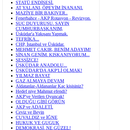
STATÜ ENDİŞESİ.
AT YALANI, ÖPEYİM İNANANI.
MAZİYE BİR BAKIVER..
Fenerbahçe - AKP Rotasyon - Revizyon.
SUÇ DUYURUSU. SAYIN
CUMHURBAŞKANIM,
Üsküdar'a Yakışanı Yapmak.
TEFRİKA...
CHP, İstanbul ve Üsküdar.
MEHMET ÇAKIR, BENİM ADAYIM!
SİNAN GENİM. KISKANIYORUM...
SESSİZCE!
ÜSKÜDAR ANADOLU...
ÜSKÜDAR'DA AKP'Lİ OLMAK!
YILMAZ BAYAT
GAZ ALMAYA DEVAM
Aldatanlar-Aldananlar Kaç kişisiniz?
Hedef niye Mahmut efendi?
AKP'ye Verilen Oyuncak!
OLDUĞU GİBİ GÖRÜN
AKP ve ADALETİ.
Ceviz ve Beyin
ÇUVALDIZ ve İĞNE
HUKUK VE GUGUK
DEMOKRASİ, NE GÜZEL!