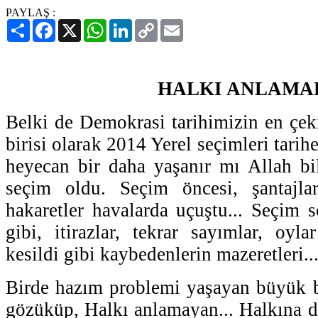
PAYLAŞ :
Paylaş
Facebook
X
WhatsApp
LinkedIn
Copy
Email
Link
HALKI ANLAMA
Belki de Demokrasi tarihimizin en çek
birisi olarak 2014 Yerel seçimleri tarih
heyecan bir daha yaşanır mı Allah bil
seçim oldu. Seçim öncesi, şantajlar 
hakaretler havalarda uçuştu... Seçim
gibi, itirazlar, tekrar sayımlar, oylar
kesildi gibi kaybedenlerin mazeretleri..
Birde hazım problemi yaşayan büyük bir
gözüküp, Halkı anlamayan... Halkına d