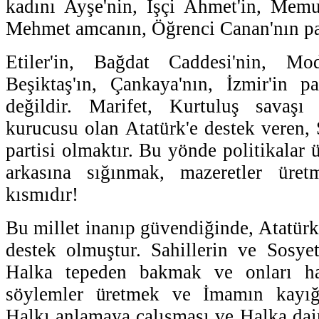
kadını Ayşe'nin, İşçi Ahmet'in, Memu
Mehmet amcanın, Öğrenci Canan'nın par
Etiler'in, Bağdat Caddesi'nin, Mod
Beşiktaş'ın, Çankaya'nın, İzmir'in p
değildir. Marifet, Kurtuluş savaşı
kurucusu olan Atatürk'e destek veren,
partisi olmaktır. Bu yönde politikalar 
arkasına sığınmak, mazeretler üret
kısmıdır!
Bu millet inanıp güvendiğinde, Atatürk
destek olmuştur. Sahillerin ve Sosyete
Halka tepeden bakmak ve onları ha
söylemler üretmek ve İmamın kayığ
Halkı anlamaya çalışması ve Halka dair