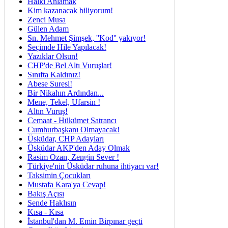
Halkı Anlamak
Kim kazanacak biliyorum!
Zenci Musa
Gülen Adam
Sn. Mehmet Şimşek, ''Kod'' yakıyor!
Seçimde Hile Yapılacak!
Yazıklar Olsun!
CHP'de Bel Altı Vuruşlar!
Sınıfta Kaldınız!
Abese Suresi!
Bir Nikahın Ardından...
Mene, Tekel, Ufarsin !
Altın Vuruş!
Cemaat - Hükümet Satrancı
Cumhurbaşkanı Olmayacak!
Üsküdar, CHP Adayları
Üsküdar AKP'den Aday Olmak
Rasim Ozan, Zengin Sever !
Türkiye'nin Üsküdar ruhuna ihtiyacı var!
Taksimin Çocukları
Mustafa Kara'ya Cevap!
Bakış Açısı
Sende Haklısın
Kısa - Kısa
İstanbul'dan M. Emin Birpınar geçti