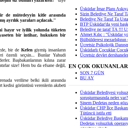
rdeşim siz bunları yazarken?''
diye
Üsküdar İmar Planı Askıya
Sizin Belediye Ne Taraf Ta
ir de mütedeyyin kitle arasında
Belediye Ne Taraf Ta Ust
 ayrılık yaraları açılacak.''
BTP Üsküdar'da yeni başka
Belediye ne taraf TA !!!
ni hayır ve iyilik yolunda tüketen
Ahmet Kılıç : ''Üsküdar yıl
yaseten bir intihar, hukuken bir
Bülbülderesi mezarlığının gi
Ücretsiz Psikolojik Danış
Üsküdarlı Çocuklar Çocuk
izde, bir de
Kefen
giymiş insanların
Ücretsiz devlet dershaneler
eri özenli seçsin... Bunlar Yahudi
erler. Başbakanlarının kılına zarar
latırlar size! Hem bu da efsane değil,
EN ÇOK OKUNANLAR
SON 7 GÜN
BU AY
enada verilirse belki ikili arasında
 kedisi görüntüsü verenlerin akıbeti
Üsküdar Belediyesi yolsu
soruşturmasında neler var?
Sinem Dedetaş neden gözal
Üsküdar CHP İlçe Başkan
Tütüncü istifa etti
Üsküdar Belediye Başkan
Dedetaş yolsuzluk operas