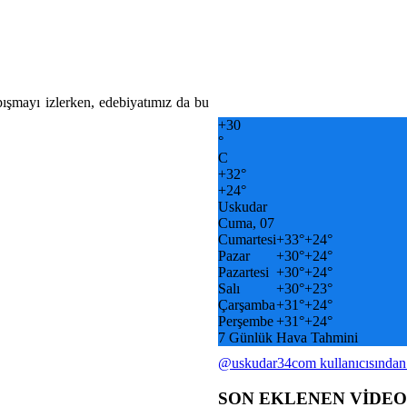
pışmayı izlerken, edebiyatımız da bu
+
30
°
C
+
32°
+
24°
Uskudar
Cuma, 07
Cumartesi
+
33°
+
24°
Pazar
+
30°
+
24°
Pazartesi
+
30°
+
24°
Salı
+
30°
+
23°
Çarşamba
+
31°
+
24°
Perşembe
+
31°
+
24°
7 Günlük Hava Tahmini
@uskudar34com kullanıcısından
SON EKLENEN VİDE