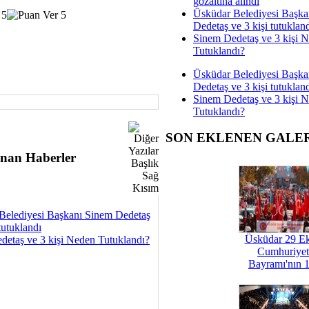
gözaltına alındı
Üsküdar Belediyesi Başka
Dedetaş ve 3 kişi tutuklan
Sinem Dedetaş ve 3 kişi 
Tutuklandı?
Üsküdar Belediyesi Başka
Dedetaş ve 3 kişi tutuklan
Sinem Dedetaş ve 3 kişi 
Tutuklandı?
SON EKLENEN GALE
nan Haberler
Belediyesi Başkanı Sinem Dedetaş
tutuklandı
Üsküdar 29 E
detaş ve 3 kişi Neden Tutuklandı?
Cumhuriyet
Bayramı'nın 1