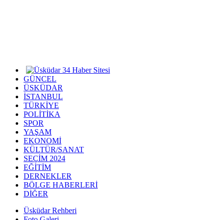
GÜNCEL
ÜSKÜDAR
İSTANBUL
TÜRKİYE
POLİTİKA
SPOR
YAŞAM
EKONOMİ
KÜLTÜR/SANAT
SEÇİM 2024
EĞİTİM
DERNEKLER
BÖLGE HABERLERİ
DİĞER
Üsküdar Rehberi
Foto Galeri