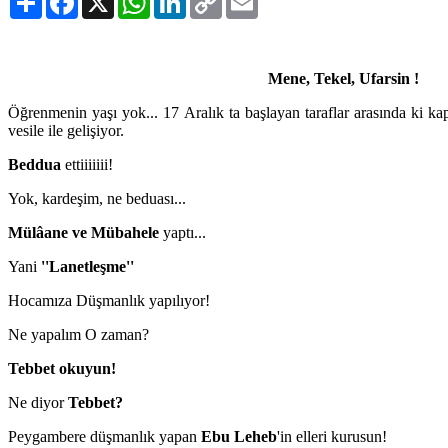
Link
Mene, Tekel, Ufarsin !
Öğrenmenin yaşı yok... 17 Aralık ta başlayan taraflar arasında ki ka
vesile ile gelişiyor.
Beddua
ettiiiiiii!
Yok, kardeşim, ne beduası...
Mülâane ve Mübahele
yaptı...
Yani
''Lanetleşme''
Hocamıza Düşmanlık yapılıyor!
Ne yapalım O zaman?
Tebbet okuyun!
Ne diyor
Tebbet?
Peygambere düşmanlık yapan
Ebu Leheb
'in elleri kurusun!