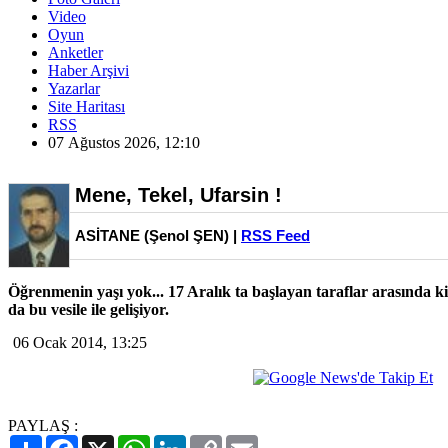
Video
Oyun
Anketler
Haber Arşivi
Yazarlar
Site Haritası
RSS
07 Ağustos 2026, 12:10
Mene, Tekel, Ufarsin !
ASİTANE (Şenol ŞEN) |
RSS Feed
Öğrenmenin yaşı yok... 17 Aralık ta başlayan taraflar arasında k
da bu vesile ile gelişiyor.
06 Ocak 2014, 13:25
PAYLAŞ :
Paylaş
Facebook
X
WhatsApp
LinkedIn
Copy
Email