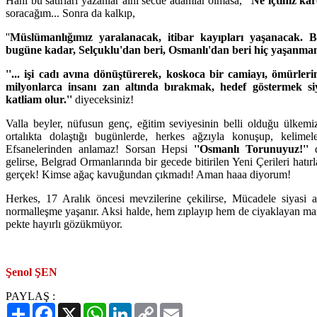
Hani bu satırları yazanlar alnı secde adamlar olmasa,
''Ne içtiniz ka
soracağım... Sonra da kalkıp,
''
Müslümanlığımız yaralanacak, itibar kayıpları yaşanacak. B
bugüne kadar, Selçuklu'dan beri, Osmanlı'dan beri hiç yaşanmamış
''... işi cadı avına dönüştürerek, koskoca bir camiayı, ömürleri
milyonlarca insanı zan altında bırakmak, hedef göstermek si
katliam olur.''
diyeceksiniz!
Valla beyler, nüfusun genç, eğitim seviyesinin belli olduğu ülkem
ortalıkta dolaştığı bugünlerde, herkes ağzıyla konuşup, kelimel
Efsanelerinden anlamaz! Sorsan Hepsi
''Osmanlı Torunuyuz!''
d
gelirse, Belgrad Ormanlarında bir gecede bitirilen Yeni Çerileri hatır
gerçek! Kimse ağaç kavuğundan çıkmadı! Aman haaa diyorum!
Herkes, 17 Aralık öncesi mevzilerine çekilirse, Mücadele siyasi ar
normalleşme yaşanır. Aksi halde, hem zıplayıp hem de ciyaklayan mart
pekte hayırlı gözükmüyor.
Şenol ŞEN
PAYLAŞ :
Paylaş
Facebook
X
WhatsApp
LinkedIn
Copy
Email