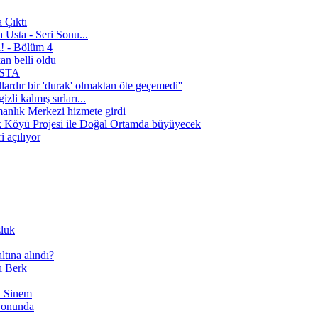
 Çıktı
 Usta - Seri Sonu...
a! - Bölüm 4
n belli oldu
 USTA
lardır bir 'durak' olmaktan öte geçemedi''
zli kalmış sırları...
manlık Merkezi hizmete girdi
 Köyü Projesi ile Doğal Ortamda büyüyecek
i açılıyor
zluk
tına alındı?
ı Berk
ı Sinem
yonunda