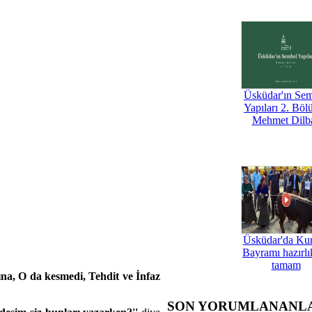
Üsküdar'ın Se
Yapıları 2. Böl
Mehmet Dilb
Üsküdar'da Ku
Bayramı hazırlık
tamam
na, O da kesmedi, Tehdit ve İnfaz
SON YORUMLANANL