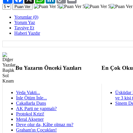
Link
Yorumlar (0)
Yorum Yaz
Tavsiye Et
Haberi Yazdır
Bu Yazarın Önceki Yazıları
En Çok Oku
Veda Vakti...
Üsküdar 
İnle Ötüm İnle...
ve 3 kişi 
Çakallarla Dans
Sinem De
AK Parti ne yapmalı?
Protokol Krizi!
Meral Akşener
Deve olur da, Kâbe olmaz mı?
Graham'ın Çocukları!