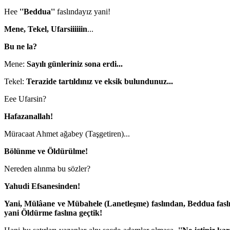
Hee
''Beddua''
faslındayız yani!
Mene, Tekel, Ufarsiiiiiin
...
Bu ne la?
Mene:
Sayılı günleriniz sona erdi...
Tekel:
Terazide tartıldınız ve eksik bulundunuz...
Eee Ufarsin?
Hafazanallah!
Müracaat Ahmet ağabey (Taşgetiren)...
Bölünme ve Öldürülme!
Nereden alınma bu sözler?
Yahudi Efsanesinden!
Yani, Mülâane ve Mübahele (Lanetleşme) faslından, Beddua faslı
yani Öldürme faslına geçtik!