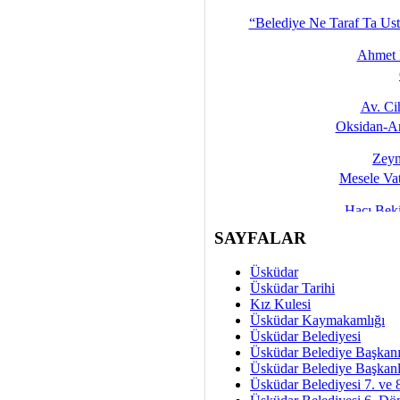
Yalçın
“Belediye Ne Taraf Ta Ust
Ahmet 
Av. C
Oksidan-An
Zeyn
Mesele Vat
Hacı Be
Okullarda M
SAYFALAR
Mesu
Üsküdar
Dünya Fani, Ama Kısa
Üsküdar Tarihi
Kız Kulesi
Sav
Üsküdar Kaymakamlığı
Hukukun Adale
Üsküdar Belediyesi
Üsküdar Belediye Başkan
Av. Ş
Üsküdar Belediye Başkanl
Üsküdar Belediyesi 7. ve
İmar Sorunlarının Genel Ç