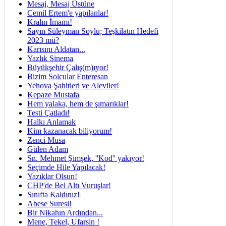
Mesaj, Mesaj Üstüne
Cemil Ertem'e yapılanlar!
Kralın İmamı!
Sayın Süleyman Soylu; Teşkilatın Hedefi
2023 mü?
Karısını Aldatan...
Yazlık Sinema
Büyükşehir Çalış(m)ıyor!
Bizim Solcular Enteresan
Yehova Şahitleri ve Aleviler!
Kepaze Mustafa
Hem yalaka, hem de şımarıklar!
Testi Çatladı!
Halkı Anlamak
Kim kazanacak biliyorum!
Zenci Musa
Gülen Adam
Sn. Mehmet Şimşek, ''Kod'' yakıyor!
Seçimde Hile Yapılacak!
Yazıklar Olsun!
CHP'de Bel Altı Vuruşlar!
Sınıfta Kaldınız!
Abese Suresi!
Bir Nikahın Ardından...
Mene, Tekel, Ufarsin !