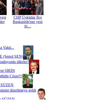
yesi
CHP Üsküdar İlçe
mler
Başkanlığı'nın yeni
ilç...
a Vakti...
 (Şenol ŞEN)
oalisyonlu ülkeler?
ent ŞİRİN
Müftü Çözer!!!
i SÜZEN
misini düzeltmeye geldi
a SÜZEN
Biz buyuz...