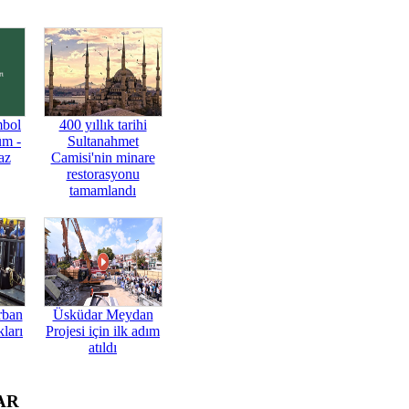
mbol
400 yıllık tarihi
üm -
Sultanahmet
az
Camisi'nin minare
restorasyonu
tamamlandı
rban
Üsküdar Meydan
ları
Projesi için ilk adım
atıldı
AR