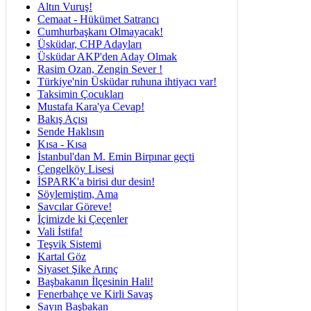
Altın Vuruş!
Cemaat - Hükümet Satrancı
Cumhurbaşkanı Olmayacak!
Üsküdar, CHP Adayları
Üsküdar AKP'den Aday Olmak
Rasim Ozan, Zengin Sever !
Türkiye'nin Üsküdar ruhuna ihtiyacı var!
Taksimin Çocukları
Mustafa Kara'ya Cevap!
Bakış Açısı
Sende Haklısın
Kısa - Kısa
İstanbul'dan M. Emin Birpınar geçti
Çengelköy Lisesi
İSPARK'a birisi dur desin!
Söylemiştim, Ama
Savcılar Göreve!
İçimizde ki Çeçenler
Vali İstifa!
Teşvik Sistemi
Kartal Göz
Siyaset Şike Arınç
Başbakanın İlçesinin Hali!
Fenerbahçe ve Kirli Savaş
Sayın Başbakan