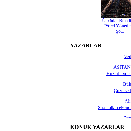
Üsküdar Beledi
''Yerel Yöneti
Şö...
YAZARLAR
Ved
ASİTANE
Huzurlu ve k
Bül
Çözerse 
Al
Sıra halkın ekono
Ziy
İşte 
KONUK YAZARLAR