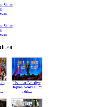
nı Sinem
dı
Neden
nı Sinem
dı
Neden
RİLER
kim
Üsküdar Belediye
Başkan Adayı Hilmi
...
Türk...