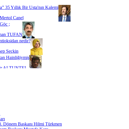
 SOYSEVİNÇ
a” 35 Yıllık Bir Usta'nın Kalemi
Mertol Canel
Göç ;
ihan TUFAN
tioksidan nedir?
ep Seçkin
an Hainliğiymiş
kir ALTUNTEL
adde Bağımlılığı
t Kaymakçı
 Bir Süre De Olsa Burdayız
aş ŞENEL
ti Kalmadı Üstadım!
ı
erife PAMUK
arı
 8. Dönem Başkanı Hilmi Türkmen
özümü ''Riskli Alan Dönüşümü''