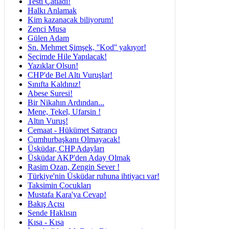
Testi Çatladı!
Halkı Anlamak
Kim kazanacak biliyorum!
Zenci Musa
Gülen Adam
Sn. Mehmet Şimşek, ''Kod'' yakıyor!
Seçimde Hile Yapılacak!
Yazıklar Olsun!
CHP'de Bel Altı Vuruşlar!
Sınıfta Kaldınız!
Abese Suresi!
Bir Nikahın Ardından...
Mene, Tekel, Ufarsin !
Altın Vuruş!
Cemaat - Hükümet Satrancı
Cumhurbaşkanı Olmayacak!
Üsküdar, CHP Adayları
Üsküdar AKP'den Aday Olmak
Rasim Ozan, Zengin Sever !
Türkiye'nin Üsküdar ruhuna ihtiyacı var!
Taksimin Çocukları
Mustafa Kara'ya Cevap!
Bakış Açısı
Sende Haklısın
Kısa - Kısa