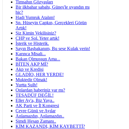
Timsahın Gözyaşları
Bir ilkbahar sabahı, Güneş'le uyandın mı
hiç?
Hadi Yumruk Atalım!
Sn. Hüseyin Çapkın, Gerçekleri Görün
Artık!
Siz Kimin Vekilisiniz?
CHP ve Sol. Yeter artık!
İsterik ve Histerik.
Sayın Başbakanım, Bu sese Kulak verin!
Karınca Misali...
Bakan Olmuşsun Ama...
BİTEN AKP Mİ?
Akp ve Kredisi
GLADİO, HER YERDE!
Muktedir Olmak!
Yurtta Sulh!
Onlardan haberiniz var mı?
TESADÜF DEĞİL!
Eller Ay'a, Biz Yaya..
AK Parti ve İl Kongresi
Çevre Günü ve Ayılar
Anlamazdın, Anlamazdın..
Şimdi Hesap Zamanı..
KİM KAZANDI, KİM KAYBETTİ?