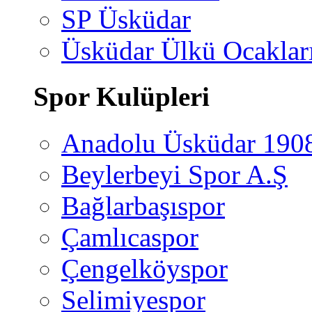
SP Üsküdar
Üsküdar Ülkü Ocaklar
Spor Kulüpleri
Anadolu Üsküdar 190
Beylerbeyi Spor A.Ş
Bağlarbaşıspor
Çamlıcaspor
Çengelköyspor
Selimiyespor