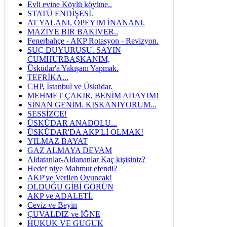
Evli evine Köylü köyüne..
STATÜ ENDİŞESİ.
AT YALANI, ÖPEYİM İNANANI.
MAZİYE BİR BAKIVER..
Fenerbahçe - AKP Rotasyon - Revizyon.
SUÇ DUYURUSU. SAYIN
CUMHURBAŞKANIM,
Üsküdar'a Yakışanı Yapmak.
TEFRİKA...
CHP, İstanbul ve Üsküdar.
MEHMET ÇAKIR, BENİM ADAYIM!
SİNAN GENİM. KISKANIYORUM...
SESSİZCE!
ÜSKÜDAR ANADOLU...
ÜSKÜDAR'DA AKP'Lİ OLMAK!
YILMAZ BAYAT
GAZ ALMAYA DEVAM
Aldatanlar-Aldananlar Kaç kişisiniz?
Hedef niye Mahmut efendi?
AKP'ye Verilen Oyuncak!
OLDUĞU GİBİ GÖRÜN
AKP ve ADALETİ.
Ceviz ve Beyin
ÇUVALDIZ ve İĞNE
HUKUK VE GUGUK