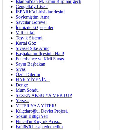
İstanbul'dan M. Emin Birpınar geçti
Çengelköy Lisesi
İSPARK'a birisi dur desin!
Söylemiştim, Ama
Savcılar Göreve!
İçimizde ki Çeçenler
Vali İstifa!
Teşvik Sistemi
Kartal Göz
Siyaset Şike Arınç
Başbakanın İlçesinin Hali!
Fenerbahçe ve Kirli Savaş
Sayın Başbakan
Sivas
Özür Dilerim
HAK YİYENİN...
Denge
Mum Söndü
SEZEN AKSU'YA MEKTUP
Yerse...
YİTER YAA YİTER!
Kılıçdaroğlu, Devlet Projesi.
Sözün Bittiği Yer!
Hıncal'ın Kuyruk Acısı...
Brütüs'ü hesap edemedim