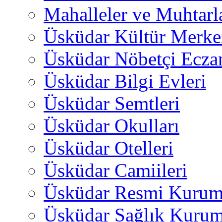
Mahalleler ve Muhtarl
Üsküdar Kültür Merkez
Üsküdar Nöbetçi Ecza
Üsküdar Bilgi Evleri
Üsküdar Semtleri
Üsküdar Okulları
Üsküdar Otelleri
Üsküdar Camiileri
Üsküdar Resmi Kurum
Üsküdar Sağlık Kurum