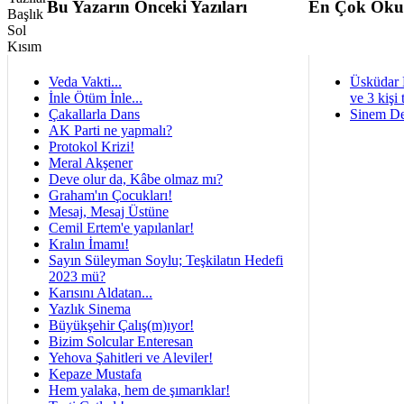
Bu Yazarın Önceki Yazıları
En Çok Oku
Veda Vakti...
Üsküdar 
İnle Ötüm İnle...
ve 3 kişi 
Çakallarla Dans
Sinem De
AK Parti ne yapmalı?
Protokol Krizi!
Meral Akşener
Deve olur da, Kâbe olmaz mı?
Graham'ın Çocukları!
Mesaj, Mesaj Üstüne
Cemil Ertem'e yapılanlar!
Kralın İmamı!
Sayın Süleyman Soylu; Teşkilatın Hedefi
2023 mü?
Karısını Aldatan...
Yazlık Sinema
Büyükşehir Çalış(m)ıyor!
Bizim Solcular Enteresan
Yehova Şahitleri ve Aleviler!
Kepaze Mustafa
Hem yalaka, hem de şımarıklar!