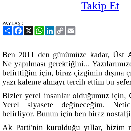
PAYLAŞ :
Paylaş
Facebook
X
WhatsApp
LinkedIn
Copy
Email
Link
Ben 2011 den günümüze kadar, Üst Akl
Ne yapılması gerektiğini... Yazılarımızd
belirttiğim için, biraz çizgimin dışına ç
yazı kaleme almayı tercih ettim bu sefer
Bizler yerel insanlar olduğumuz için, 
Yerel siyasete değineceğim. Neti
belirliyor. Bunun için ben biraz nostal
Ak Parti'nin kurulduğu yıllar, bizim 