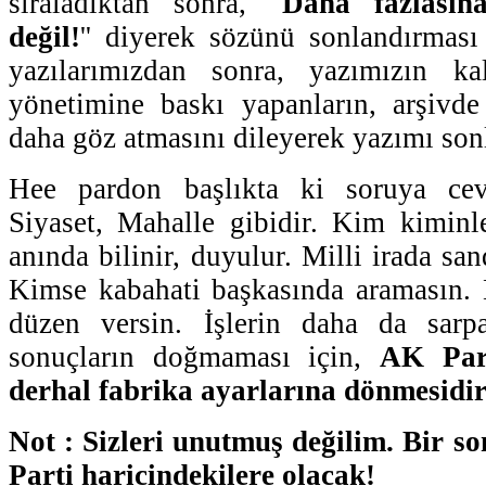
sıraladıktan sonra, ''
Daha fazlasın
değil!
'' diyerek sözünü sonlandırması
yazılarımızdan sonra, yazımızın kal
yönetimine baskı yapanların, arşivde
daha göz atmasını dileyerek yazımı son
Hee pardon başlıkta ki soruya ce
Siyaset, Mahalle gibidir. Kim kiminl
anında bilinir, duyulur. Milli irada sand
Kimse kabahati başkasında aramasın. 
düzen versin. İşlerin daha da sarp
sonuçların doğmaması için,
AK Part
derhal fabrika ayarlarına dönmesidir
Not : Sizleri unutmuş değilim. Bir s
Parti haricindekilere olacak!