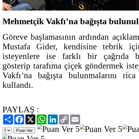
Mehmetçik Vakfı’na bağışta bulunulm
Göreve başlamasının ardından açıkla
Mustafa Gider, kendisine tebrik iç
isteyenlere ise farklı bir çağrıda 
gösterip tarafıma çiçek göndermek ist
Vakfı’na bağışta bulunmalarını rica 
kullandı.
PAYLAŞ :
Paylaş
Facebook
X
WhatsApp
LinkedIn
Copy
Email
Link