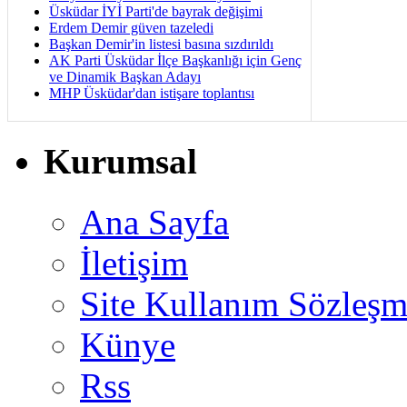
Üsküdar İYİ Parti'de bayrak değişimi
Erdem Demir güven tazeledi
Başkan Demir'in listesi basına sızdırıldı
AK Parti Üsküdar İlçe Başkanlığı için Genç
ve Dinamik Başkan Adayı
MHP Üsküdar'dan istişare toplantısı
Kurumsal
Ana Sayfa
İletişim
Site Kullanım Sözleşm
Künye
Rss