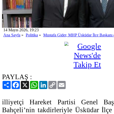
14 Mayıs 2026, 19:23
Ana Sayfa
»
Politika
»
Mustafa Gider, MHP Üsküdar İlçe Başkanı o
PAYLAŞ :
Paylaş
Facebook
X
WhatsApp
LinkedIn
Copy
Email
Link
illiyetçi Hareket Partisi Genel Ba
Bahçeli’nin takdirleriyle Üsküdar İlçe