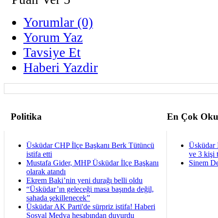
Yorumlar (0)
Yorum Yaz
Tavsiye Et
Haberi Yazdir
Politika
En Çok Oku
Üsküdar CHP İlçe Başkanı Berk Tütüncü
Üsküdar 
istifa etti
ve 3 kişi 
Mustafa Gider, MHP Üsküdar İlçe Başkanı
Sinem De
olarak atandı
Ekrem Baki’nin yeni durağı belli oldu
“Üsküdar’ın geleceği masa başında değil,
sahada şekillenecek”
Üsküdar AK Parti'de sürpriz istifa! Haberi
Sosyal Medya hesabından duyurdu