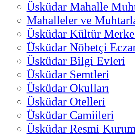
Üsküdar Mahalle Muht
Mahalleler ve Muhtarl
Üsküdar Kültür Merkez
Üsküdar Nöbetçi Ecza
Üsküdar Bilgi Evleri
Üsküdar Semtleri
Üsküdar Okulları
Üsküdar Otelleri
Üsküdar Camiileri
Üsküdar Resmi Kurum