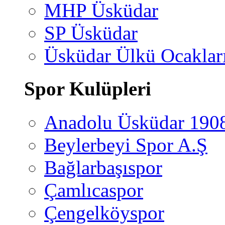
MHP Üsküdar
SP Üsküdar
Üsküdar Ülkü Ocaklar
Spor Kulüpleri
Anadolu Üsküdar 190
Beylerbeyi Spor A.Ş
Bağlarbaşıspor
Çamlıcaspor
Çengelköyspor