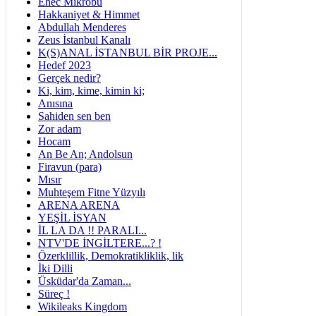
Ehec Mikrobu
Hakkaniyet & Himmet
Abdullah Menderes
Zeus İstanbul Kanalı
K(S)ANAL İSTANBUL BİR PROJE...
Hedef 2023
Gerçek nedir?
Ki, kim, kime, kimin ki;
Anısına
Sahiden sen ben
Zor adam
Hocam
An Be An; Andolsun
Firavun (para)
Mısır
Muhteşem Fitne Yüzyılı
ARENA ARENA
YEŞİL İSYAN
İL LA DA !! PARALI...
NTV'DE İNGİLTERE...? !
Özerklillik, Demokratikliklik, lik
İki Dilli
Üsküdar'da Zaman...
Süreç !
Wikileaks Kingdom