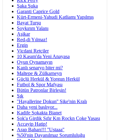
Rick Perry
Şaka Şuka
Garanti Caprice Gold
Kürt-Ermeni-Yahudi Katliamı Yapılmış
Bayat Turşu
Soykırım Yalanı
Aşikar
Red-di Yılmaz!
Ergin
Vicdani Retçiler
10 Kasım'da Yeni Anayasa
Oyun Oynamayın
Kanlı senaryo biter mi?
Maltepe & Zülkarneyn
Güçlü Herkül & Yorgun Herkül
Futbol & Spor Mafyası
Bütün Patronlar Birleşin!
Şık
''Hayallerine Dokun'' Şike'nin Kralı
Daha yeni başlıyor...
Kadife Sokakta Bianet
Şok'a Girdik Sıfır Km Rockn Coke Yasası
Accayip Hatip!
Arap Baharı!!! ''Ustaaa''
%50'nin Dayanılmaz Sorumluluğu