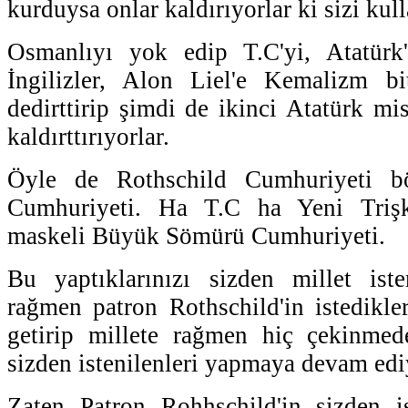
kurduysa onlar kaldırıyorlar ki sizi kull
Osmanlıyı yok edip T.C'yi, Atatürk
İngilizler, Alon Liel'e Kemalizm b
dedirttirip şimdi de ikinci Atatürk mis
kaldırttırıyorlar.
Öyle de Rothschild Cumhuriyeti b
Cumhuriyeti. Ha T.C ha Yeni Triş
maskeli Büyük Sömürü Cumhuriyeti.
Bu yaptıklarınızı sizden millet iste
rağmen patron Rothschild'in istedikler
getirip millete rağmen hiç çekinme
sizden istenilenleri yapmaya devam ed
Zaten Patron Rohhschild'in sizden is