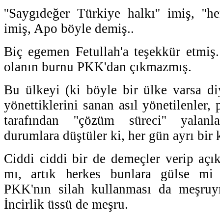
''Saygıdeğer Türkiye halkı'' imiş, ''h
imiş, Apo böyle demiş..
Biç egemen Fetullah'a teşekkür etmiş
olanın burnu PKK'dan çıkmazmış.
Bu ülkeyi (ki böyle bir ülke varsa d
yönettiklerini sanan asıl yönetilenler, 
tarafından ''çözüm süreci'' yalan
durumlara düştüler ki, her gün ayrı bir
Ciddi ciddi bir de demeçler verip açı
mı, artık herkes bunlara gülse mi 
PKK'nın silah kullanması da meşru
İncirlik üssü de meşru.