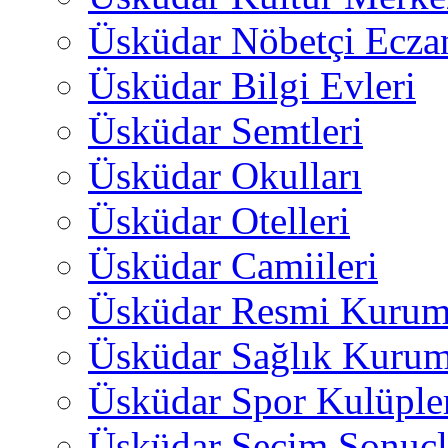
Üsküdar Nöbetçi Ecza
Üsküdar Bilgi Evleri
Üsküdar Semtleri
Üsküdar Okulları
Üsküdar Otelleri
Üsküdar Camiileri
Üsküdar Resmi Kurum
Üsküdar Sağlık Kurum
Üsküdar Spor Kulüple
Üsküdar Seçim Sonuçl