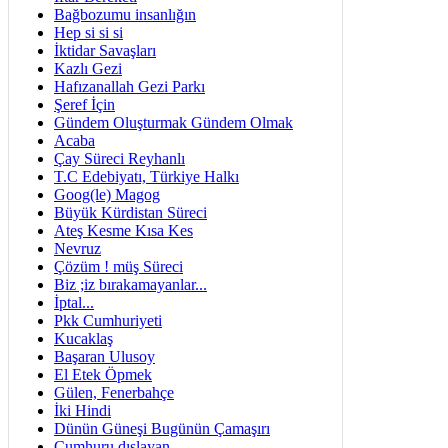
Bağbozumu insanlığın
Hep si si si
İktidar Savaşları
Kazlı Gezi
Hafızanallah Gezi Parkı
Şeref İçin
Gündem Oluşturmak Gündem Olmak
Acaba
Çay Süreci Reyhanlı
T.C Edebiyatı, Türkiye Halkı
Goog(le) Magog
Büyük Kürdistan Süreci
Ateş Kesme Kısa Kes
Nevruz
Çözüm ! müş Süreci
Biz ;iz bırakamayanlar...
İptal...
Pkk Cumhuriyeti
Kucaklaş
Başaran Ulusoy
El Etek Öpmek
Gülen, Fenerbahçe
İki Hindi
Dünün Güneşi Bugünün Çamaşırı
Cumhuru dışlayan...