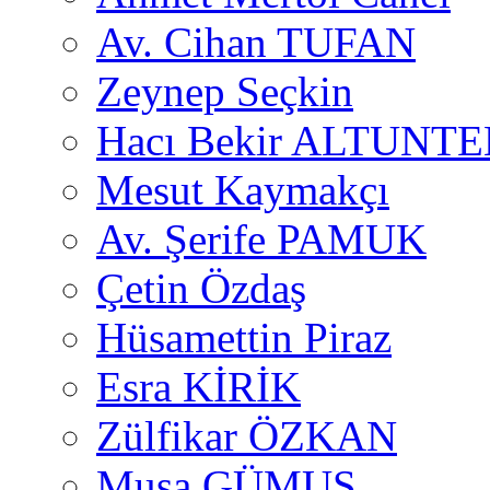
Av. Cihan TUFAN
Zeynep Seçkin
Hacı Bekir ALTUNTE
Mesut Kaymakçı
Av. Şerife PAMUK
Çetin Özdaş
Hüsamettin Piraz
Esra KİRİK
Zülfikar ÖZKAN
Musa GÜMUŞ