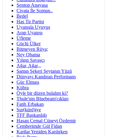
Şentop Anayasa
Civata İle Somun..
Bedel
Has Tir Partisi
Uyanışla Uyuyuş
Arap Uyanışı
Üfleme
Güçlü Ülker
Bitmeyen Rüya;
Ney Obama
Yılgın Savaşçı
Ağar, Ağar,,,
Şamın Şekeri Şeytanın Yüzü
Dünyayı Kandıran Performans
Güç Elması
Kübra
Öyle bir düzen bulalım ki?
Thule'nin Bluebeam'cıkları
Fatih Erbakan
Sur(kürd)iye
TFF Başkanlığı
Hasan Cemal Cüneyt Özdemir
Çemberimde Gül Fidan
Kartlar Yeniden Karılırken