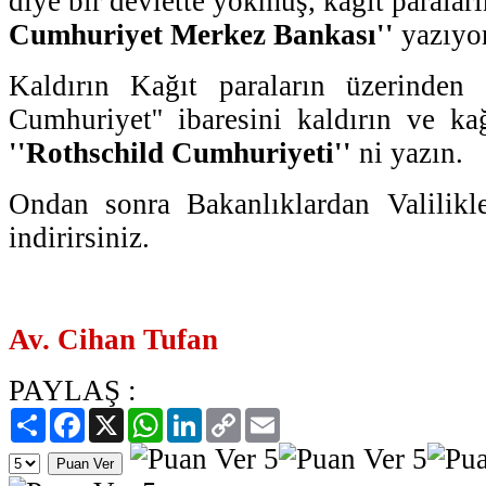
diye bir devlette yokmuş, kağıt paralar
Cumhuriyet Merkez Bankası''
yazıyor
Kaldırın Kağıt paraların üzerinden 
Cumhuriyet'' ibaresini kaldırın ve kağ
''Rothschild Cumhuriyeti''
ni yazın.
Ondan sonra Bakanlıklardan Valilikle
indirirsiniz.
Av. Cihan Tufan
PAYLAŞ :
Paylaş
Facebook
X
WhatsApp
LinkedIn
Copy
Email
Link