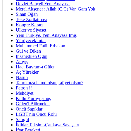
Devlet Bahçeli Yeni Anayasa
Meral Akşener : Allah (C.C) Var, Gam Yok
Sinan Oğan
Teke Zortlatması
Kongre Kararı
Ülker ve Siyaset
Yeni Türkiye, Yeni Anayasa İmiş
Yürüyecek mi...
Muhammed Fatih Erbakan
Gül ve Diken
İhsanedilen Oğul
Arayış
Hacı Bayram-ı Gülen
Aç Yürekler
Nasuh
Tanrı'mıza hamd olsun, afiyet olsun?
Patron !!
Mehdiyet
Kutlu Yürüyüşmüş
Gülen'i Bitirmek...
Öncü Sapıklar
LGBT'nin Öncü Rolü
Sarıgül
İktidar Taksimi-Çankaya Savaşları
İftar Bereketi