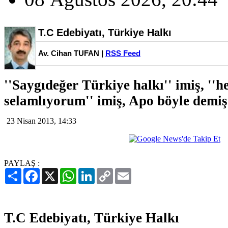
T.C Edebiyatı, Türkiye Halkı
Av. Cihan TUFAN |
RSS Feed
''Saygıdeğer Türkiye halkı'' imiş, ''h
selamlıyorum'' imiş, Apo böyle demiş
23 Nisan 2013, 14:33
PAYLAŞ :
Paylaş
Facebook
X
WhatsApp
LinkedIn
Copy
Email
Link
T.C Edebiyatı, Türkiye Halkı