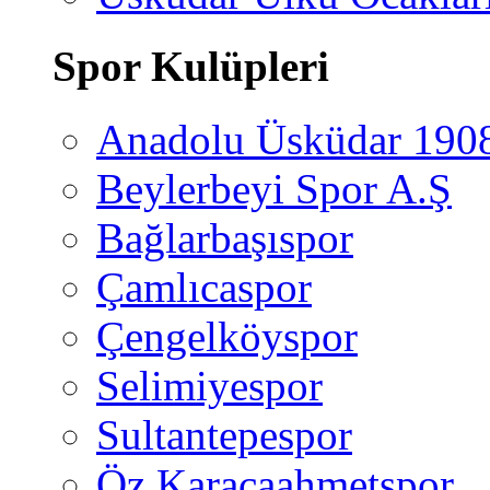
Spor Kulüpleri
Anadolu Üsküdar 190
Beylerbeyi Spor A.Ş
Bağlarbaşıspor
Çamlıcaspor
Çengelköyspor
Selimiyespor
Sultantepespor
Öz Karacaahmetspor