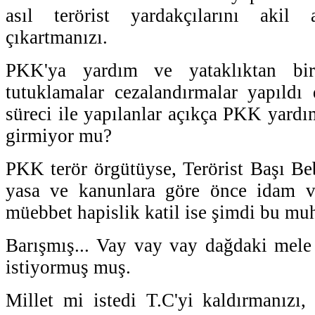
asıl terörist yardakçılarını aki
çıkartmanızı.
PKK'ya yardım ve yataklıktan bi
tutuklamalar cezalandırmalar yapıld
süreci ile yapılanlar açıkça PKK yardı
girmiyor mu?
PKK terör örgütüyse, Terörist Başı Be
yasa ve kanunlara göre önce idam 
müebbet hapislik katil ise şimdi bu muh
Barışmış... Vay vay vay dağdaki mele k
istiyormuş muş.
Millet mi istedi T.C'yi kaldırmanızı