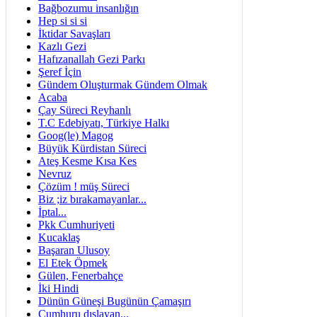
Bağbozumu insanlığın
Hep si si si
İktidar Savaşları
Kazlı Gezi
Hafızanallah Gezi Parkı
Şeref İçin
Gündem Oluşturmak Gündem Olmak
Acaba
Çay Süreci Reyhanlı
T.C Edebiyatı, Türkiye Halkı
Goog(le) Magog
Büyük Kürdistan Süreci
Ateş Kesme Kısa Kes
Nevruz
Çözüm ! müş Süreci
Biz ;iz bırakamayanlar...
İptal...
Pkk Cumhuriyeti
Kucaklaş
Başaran Ulusoy
El Etek Öpmek
Gülen, Fenerbahçe
İki Hindi
Dünün Güneşi Bugünün Çamaşırı
Cumhuru dışlayan...