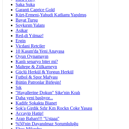
Şaka Şuka
Garanti Caprice Gold
Kürt-Ermeni-Yahudi Katliamı Yapılmış
Bayat Turşu
Soykırım Yalanı
Aşikar
Red-di Yılmaz!
Ergin
Vicdani Retçiler
10 Kasım'da Yeni Anayasa
Oyun Oynamayın
Kanlı senaryo biter mi?
Maltepe & Zülkarneyn
Güçlü Herkül & Yorgun Herkül
Futbol & Spor Mafyası
Bütün Patronlar Birleşin!
Şık
''Hayallerine Dokun'' Şike'nin Kralı
Daha yeni başlıyor...
Kadife Sokakta Bianet
Şok'a Girdik Sıfır Km Rockn Coke Yasası
Accayip Hatip!
Arap Baharı!!! ''Ustaaa''
%50'nin Dayanılmaz Sorumluluğu
Ehec Mikrobu