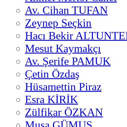
Av. Cihan TUFAN
Zeynep Seçkin
Hacı Bekir ALTUNTE
Mesut Kaymakçı
Av. Şerife PAMUK
Çetin Özdaş
Hüsamettin Piraz
Esra KİRİK
Zülfikar ÖZKAN
Musa GÜMUŞ