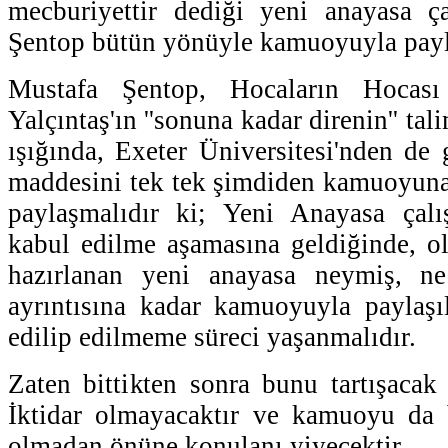
mecburiyettir dediği yeni anayasa ça
Şentop bütün yönüyle kamuoyuyla payl
Mustafa Şentop, Hocaların Hocası
Yalçıntaş'ın ''sonuna kadar direnin'' tal
ışığında, Exeter Üniversitesi'nden de 
maddesini tek tek şimdiden kamuoyuna 
paylaşmalıdır ki; Yeni Anayasa çalı
kabul edilme aşamasına geldiğinde, o
hazırlanan yeni anayasa neymiş, ne
ayrıntısına kadar kamuoyuyla paylaşı
edilip edilmeme süreci yaşanmalıdır.
Zaten bittikten sonra bunu tartışaca
İktidar olmayacaktır ve kamuoyu da 
olmadan önüne konulanı yiyecektir.