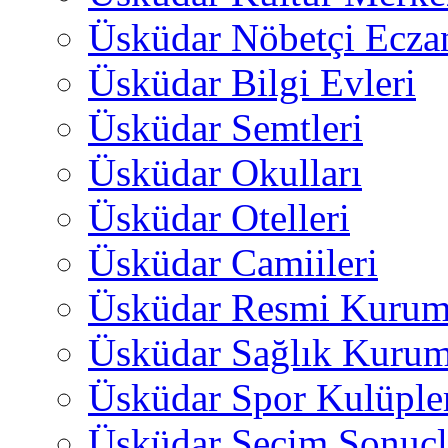
Üsküdar Nöbetçi Ecza
Üsküdar Bilgi Evleri
Üsküdar Semtleri
Üsküdar Okulları
Üsküdar Otelleri
Üsküdar Camiileri
Üsküdar Resmi Kurum
Üsküdar Sağlık Kurum
Üsküdar Spor Kulüple
Üsküdar Seçim Sonuçl