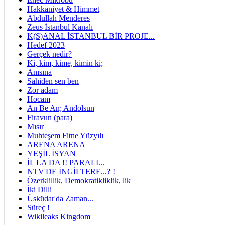
Hakkaniyet & Himmet
Abdullah Menderes
Zeus İstanbul Kanalı
K(S)ANAL İSTANBUL BİR PROJE...
Hedef 2023
Gerçek nedir?
Ki, kim, kime, kimin ki;
Anısına
Sahiden sen ben
Zor adam
Hocam
An Be An; Andolsun
Firavun (para)
Mısır
Muhteşem Fitne Yüzyılı
ARENA ARENA
YEŞİL İSYAN
İL LA DA !! PARALI...
NTV'DE İNGİLTERE...? !
Özerklillik, Demokratikliklik, lik
İki Dilli
Üsküdar'da Zaman...
Süreç !
Wikileaks Kingdom