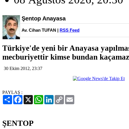
Şentop Anayasa
Av. Cihan TUFAN |
RSS Feed
Türkiye'de yeni bir Anayasa yapılmas
mecburiyettir kimse bundan kaçamaz.
30 Ekim 2012, 23:37
PAYLAŞ :
Paylaş
Facebook
X
WhatsApp
LinkedIn
Copy
Email
Link
ŞENTOP