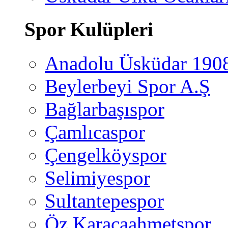
Spor Kulüpleri
Anadolu Üsküdar 190
Beylerbeyi Spor A.Ş
Bağlarbaşıspor
Çamlıcaspor
Çengelköyspor
Selimiyespor
Sultantepespor
Öz Karacaahmetspor