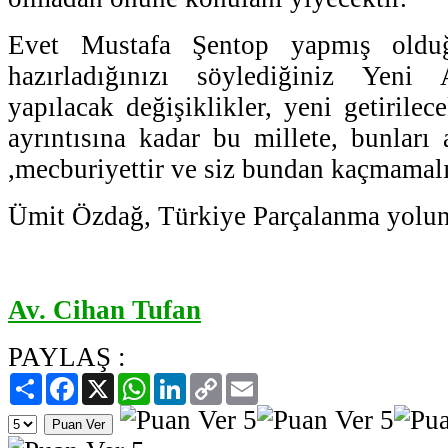
Evet Mustafa Şentop yapmış olduğ
hazırladığınızı söylediğiniz Yeni 
yapılacak değişiklikler, yeni getirile
ayrıntısına kadar bu millete, bunları 
,mecburiyettir ve siz bundan kaçmamalı
Ümit Özdağ, Türkiye Parçalanma yolun
Av. Cihan Tufan
PAYLAŞ :
Paylaş
Facebook
X
WhatsApp
LinkedIn
Copy
Email
Link