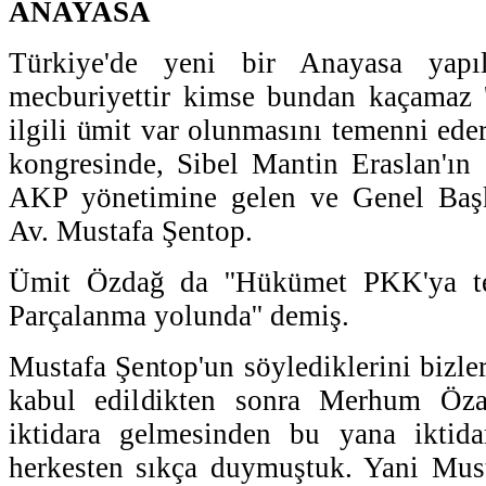
ANAYASA
Türkiye'de yeni bir Anayasa yapıl
mecburiyettir kimse bundan kaçamaz 
ilgili ümit var olunmasını temenni ed
kongresinde, Sibel Mantin Eraslan'ın
AKP yönetimine gelen ve Genel Başk
Av. Mustafa Şentop.
Ümit Özdağ da ''Hükümet PKK'ya te
Parçalanma yolunda'' demiş.
Mustafa Şentop'un söylediklerini bizle
kabul edildikten sonra Merhum Özal
iktidara gelmesinden bu yana iktida
herkesten sıkça duymuştuk. Yani Must