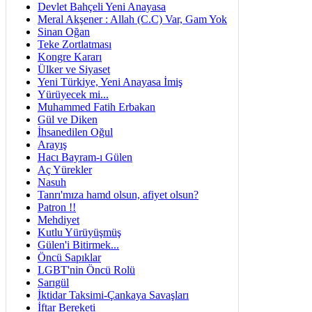
Devlet Bahçeli Yeni Anayasa
Meral Akşener : Allah (C.C) Var, Gam Yok
Sinan Oğan
Teke Zortlatması
Kongre Kararı
Ülker ve Siyaset
Yeni Türkiye, Yeni Anayasa İmiş
Yürüyecek mi...
Muhammed Fatih Erbakan
Gül ve Diken
İhsanedilen Oğul
Arayış
Hacı Bayram-ı Gülen
Aç Yürekler
Nasuh
Tanrı'mıza hamd olsun, afiyet olsun?
Patron !!
Mehdiyet
Kutlu Yürüyüşmüş
Gülen'i Bitirmek...
Öncü Sapıklar
LGBT'nin Öncü Rolü
Sarıgül
İktidar Taksimi-Çankaya Savaşları
İftar Bereketi