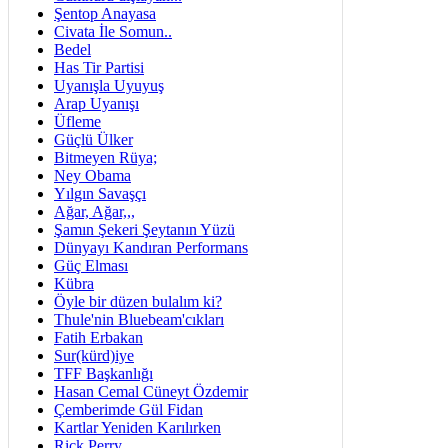
Şentop Anayasa
Civata İle Somun..
Bedel
Has Tir Partisi
Uyanışla Uyuyuş
Arap Uyanışı
Üfleme
Güçlü Ülker
Bitmeyen Rüya;
Ney Obama
Yılgın Savaşçı
Ağar, Ağar,,,
Şamın Şekeri Şeytanın Yüzü
Dünyayı Kandıran Performans
Güç Elması
Kübra
Öyle bir düzen bulalım ki?
Thule'nin Bluebeam'cıkları
Fatih Erbakan
Sur(kürd)iye
TFF Başkanlığı
Hasan Cemal Cüneyt Özdemir
Çemberimde Gül Fidan
Kartlar Yeniden Karılırken
Rick Perry