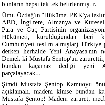
bunların hepsi tek tek belirlenmiştir.
Ümit Özdağ'ın ''Hükümet PKK'ya tesli
ABD, İngiltere, Almanya ve Küresel
Para ve Güç Partisinin organizasyonl
Hükümeti, kurulduğundan beri ke
Cumhuriyeti teslim almışlar) Türkiye 
derken herhalde Yeni Anayasa'nın n
Demek ki Mustafa Şentop'un zarurettir,
bundan kaçamaz dediği yeni An
parçalayacak...
Şimdi Mustafa Şentop Kamuoyu önün
açıklamalı, madem kimse bundan kaç
Mustafa Şentop! Madem zaruret, mecbu