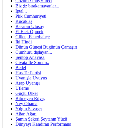
Çözüm ! müş Süreci
Biz ;iz bırakamayanlar...
İptal...
Pkk Cumhuriyeti
Kucaklaş
Başaran Ulusoy
El Etek Öpmek
Gülen, Fenerbahçe
İki Hindi
Dünün Güneşi Bugünün Çamaşırı
Cumhuru dışlayan...
Şentop Anayasa
Civata İle Somun..
Bedel
Has Tir Partisi
Uyanışla Uyuyuş
Arap Uyanışı
Üfleme
Güçlü Ülker
Bitmeyen Rüya;
Ney Obama
Yılgın Savaşçı
Ağar, Ağar,,,
Şamın Şekeri Şeytanın Yüzü
Dünyayı Kandıran Performans