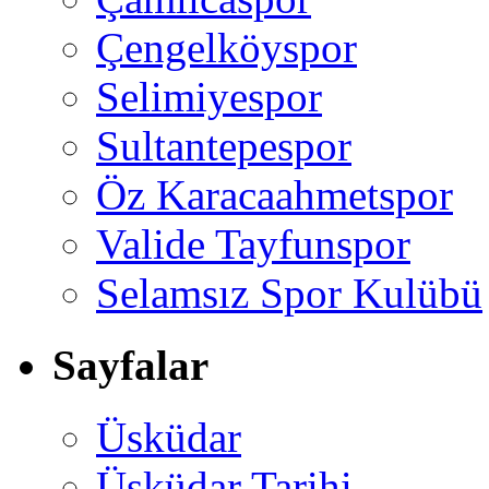
Çengelköyspor
Selimiyespor
Sultantepespor
Öz Karacaahmetspor
Valide Tayfunspor
Selamsız Spor Kulübü
Sayfalar
Üsküdar
Üsküdar Tarihi