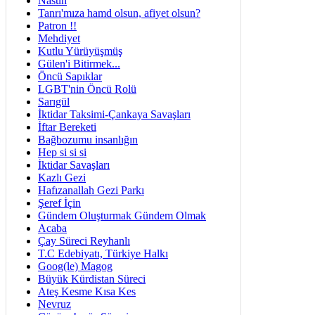
Nasuh
Tanrı'mıza hamd olsun, afiyet olsun?
Patron !!
Mehdiyet
Kutlu Yürüyüşmüş
Gülen'i Bitirmek...
Öncü Sapıklar
LGBT'nin Öncü Rolü
Sarıgül
İktidar Taksimi-Çankaya Savaşları
İftar Bereketi
Bağbozumu insanlığın
Hep si si si
İktidar Savaşları
Kazlı Gezi
Hafızanallah Gezi Parkı
Şeref İçin
Gündem Oluşturmak Gündem Olmak
Acaba
Çay Süreci Reyhanlı
T.C Edebiyatı, Türkiye Halkı
Goog(le) Magog
Büyük Kürdistan Süreci
Ateş Kesme Kısa Kes
Nevruz