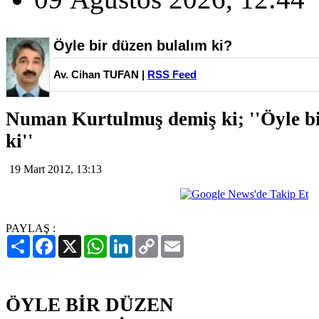
Öyle bir düzen bulalım ki?
Av. Cihan TUFAN |
RSS Feed
Numan Kurtulmuş demiş ki; ''Öyle bi
ki''
19 Mart 2012, 13:13
PAYLAŞ :
Paylaş
Facebook
X
WhatsApp
LinkedIn
Copy
Email
Link
ÖYLE BİR DÜZEN