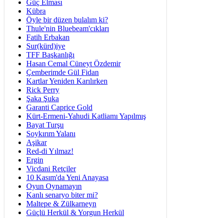
Güç Elması
Kübra
Öyle bir düzen bulalım ki?
Thule'nin Bluebeam'cıkları
Fatih Erbakan
Sur(kürd)iye
TFF Başkanlığı
Hasan Cemal Cüneyt Özdemir
Çemberimde Gül Fidan
Kartlar Yeniden Karılırken
Rick Perry
Şaka Şuka
Garanti Caprice Gold
Kürt-Ermeni-Yahudi Katliamı Yapılmış
Bayat Turşu
Soykırım Yalanı
Aşikar
Red-di Yılmaz!
Ergin
Vicdani Retçiler
10 Kasım'da Yeni Anayasa
Oyun Oynamayın
Kanlı senaryo biter mi?
Maltepe & Zülkarneyn
Güçlü Herkül & Yorgun Herkül