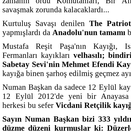
zamanın ordu Komutanları, Bir A
savaşmak zorunda kalacaklardı...
Kurtuluş Savaşı denilen
The Patriot
yapmışlardı da
Anadolu'nun tamamı
b
Mustafa Reşit Paşa'nın Kayığı, I
Fermanları kayıkları
velhasılı; bindir
Sabetay Sevi'nin Mehmet Efendi Kay
kayığa binen şarhoş edilmiş geçmez ayı
Numan Başkan da sadece 12 Eylül kayı
12 Eylül 2012'de yeni bir Anayasa y
herkesi bu sefer
Vicdani Retçilik kayı
Sayın Numan Başkan bizi 333 yıldır
düzme düzeni kurmuşlar ki: Düzerle