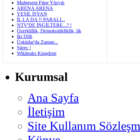
Muhteşem Fitne Yüzyılı
ARENA ARENA
YEŞİL İSYAN
İL LA DA !! PARALI...
NTV'DE İNGİLTERE...? !
Özerklillik, Demokratikliklik, lik
İki Dilli
Üsküdar'da Zaman...
Süreç !
Wikileaks Kingdom
Kurumsal
Ana Sayfa
İletişim
Site Kullanım Sözleşm
Künye