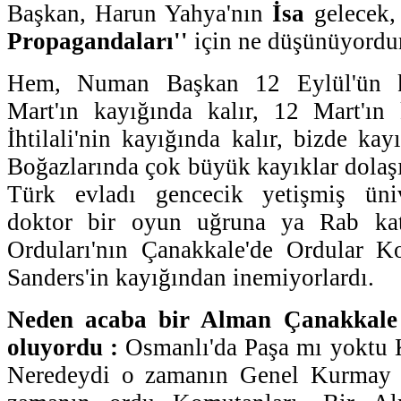
Başkan, Harun Yahya'nın
İsa
gelecek
Propagandaları''
için ne düşünüyordu
Hem, Numan Başkan 12 Eylül'ün k
Mart'ın kayığında kalır, 12 Mart'ın
İhtilali'nin kayığında kalır, bizde ka
Boğazlarında çok büyük kayıklar dolaş
Türk evladı gencecik yetişmiş üniv
doktor bir oyun uğruna ya Rab katl
Orduları'nın Çanakkale'de Ordular 
Sanders'in kayığından inemiyorlardı.
Neden acaba bir Alman Çanakkale
oluyordu :
Osmanlı'da Paşa mı yoktu
Neredeydi o zamanın Genel Kurmay b