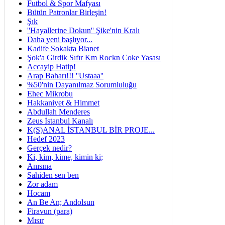
Futbol & Spor Mafyası
Bütün Patronlar Birleşin!
Şık
''Hayallerine Dokun'' Şike'nin Kralı
Daha yeni başlıyor...
Kadife Sokakta Bianet
Şok'a Girdik Sıfır Km Rockn Coke Yasası
Accayip Hatip!
Arap Baharı!!! ''Ustaaa''
%50'nin Dayanılmaz Sorumluluğu
Ehec Mikrobu
Hakkaniyet & Himmet
Abdullah Menderes
Zeus İstanbul Kanalı
K(S)ANAL İSTANBUL BİR PROJE...
Hedef 2023
Gerçek nedir?
Ki, kim, kime, kimin ki;
Anısına
Sahiden sen ben
Zor adam
Hocam
An Be An; Andolsun
Firavun (para)
Mısır