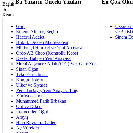
Bu Yazarın Önceki Yazıları
En Çok Oku
Göç ;
Üsküdar 
Erkene Alınmış Seçim
ve 3 kişi 
Hacerül Adalet
Sinem De
Hukuk Devleti Manifestosu
Milliyetçi Hareket ve Yeni Anayasa
Ordo AB Chao (Kontrollü Kaos)
Devlet Bahçeli Yeni Anayasa
Meral Akşener : Allah (C.C) Var, Gam Yok
Sinan Oğan
Teke Zortlatması
Kongre Kararı
Ülker ve Siyaset
Yeni Türkiye, Yeni Anayasa İmiş
Yürüyecek mi...
Muhammed Fatih Erbakan
Gül ve Diken
İhsanedilen Oğul
Arayış
Hacı Bayram-ı Gülen
Aç Yürekler