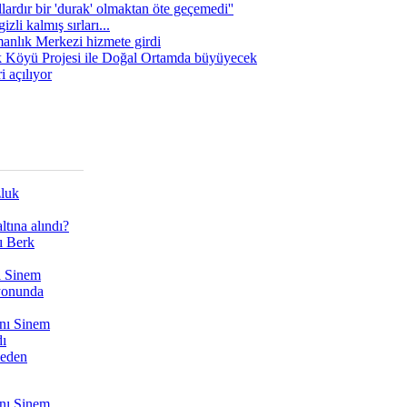
lardır bir 'durak' olmaktan öte geçemedi''
zli kalmış sırları...
manlık Merkezi hizmete girdi
 Köyü Projesi ile Doğal Ortamda büyüyecek
i açılıyor
zluk
tına alındı?
ı Berk
ı Sinem
yonunda
nı Sinem
dı
Neden
nı Sinem