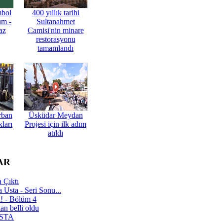
mbol
400 yıllık tarihi
üm -
Sultanahmet
az
Camisi'nin minare
restorasyonu
tamamlandı
rban
Üsküdar Meydan
ları
Projesi için ilk adım
atıldı
AR
 Çıktı
 Usta - Seri Sonu...
a! - Bölüm 4
n belli oldu
 USTA