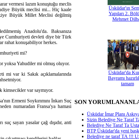
karar vermesi lazım konuştuğu meclis
Üsküdar'ın Se
iye Büyük meclisi mi... Hiç kaale
Yapıları 2. Böl
iye Büyük Millet Meclisi değilmiş
Mehmet Dilb
edilmemiş Anadolu'da. Baksanıza
kiye Cumhuriyeti devleti diye bir Türk
r rahat konuşabiliyor herkes.
umhuriyeti mi?
or yoksa Yahudiler mi olmuş oluyor.
Üsküdar'da Ku
i mi var ki Sakık açıklamalarında
Bayramı hazırlık
ahsetmiyor.
tamam
k kimsecikler var saymıyor.
ansa'nın Ermeni Soykırımını İnkarı Suç
SON YORUMLANANL
r neden numaradan Fransa'ya hamasi
Üsküdar İmar Planı Askıya
Sizin Belediye Ne Taraf Ta
 suç sayan yasalar çağ dışıdır, anti
Belediye Ne Taraf Ta Ust
BTP Üsküdar'da yeni başka
Belediye ne taraf TA !!!
n çıkartması kendilerini bağlar.