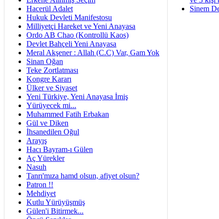
Hacerül Adalet
Sinem De
Hukuk Devleti Manifestosu
Milliyetçi Hareket ve Yeni Anayasa
Ordo AB Chao (Kontrollü Kaos)
Devlet Bahçeli Yeni Anayasa
Meral Akşener : Allah (C.C) Var, Gam Yok
Sinan Oğan
Teke Zortlatması
Kongre Kararı
Ülker ve Siyaset
Yeni Türkiye, Yeni Anayasa İmiş
Yürüyecek mi...
Muhammed Fatih Erbakan
Gül ve Diken
İhsanedilen Oğul
Arayış
Hacı Bayram-ı Gülen
Aç Yürekler
Nasuh
Tanrı'mıza hamd olsun, afiyet olsun?
Patron !!
Mehdiyet
Kutlu Yürüyüşmüş
Gülen'i Bitirmek...