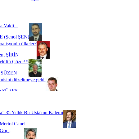
a Vakti...
 (Şenol ŞEN)
oalisyonlu ülkeler?
ent ŞİRİN
Müftü Çözer!!!
i SÜZEN
misini düzeltmeye geldi
a SÜZEN
Biz buyuz...
 SOYSEVİNÇ
a” 35 Yıllık Bir Usta'nın Kalemi
Mertol Canel
Göç ;