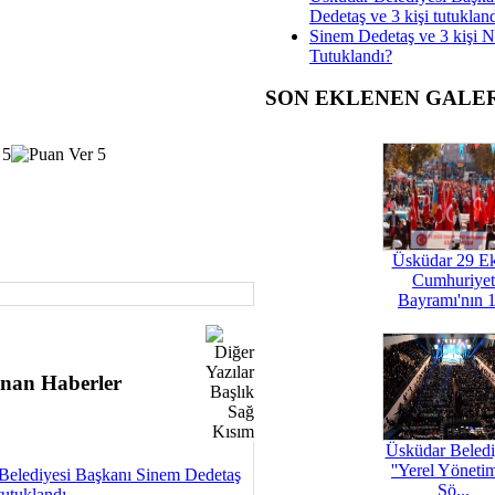
Dedetaş ve 3 kişi tutuklan
Sinem Dedetaş ve 3 kişi 
Tutuklandı?
SON EKLENEN GALE
Üsküdar 29 E
Cumhuriyet
Bayramı'nın 1
nan Haberler
Üsküdar Beledi
''Yerel Yöneti
Belediyesi Başkanı Sinem Dedetaş
Şö...
tutuklandı