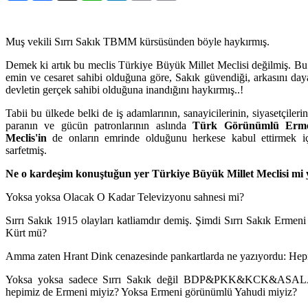
Muş vekili Sırrı Sakık TBMM kürsüsünden böyle haykırmış.
Demek ki artık bu meclis Türkiye Büyük Millet Meclisi değilmiş. Bu
emin ve cesaret sahibi olduğuna göre, Sakık güvendiği, arkasını day
devletin gerçek sahibi olduğuna inandığını haykırmış..!
Tabii bu ülkede belki de iş adamlarının, sanayicilerinin, siyasetçiler
paranın ve gücün patronlarının aslında
Türk Görünümlü Ermen
Meclis'in
de onların emrinde olduğunu herkese kabul ettirmek içi
sarfetmiş.
Ne o kardeşim konuştuğun yer Türkiye Büyük Millet Meclisi mi 
Yoksa yoksa Olacak O Kadar Televizyonu sahnesi mi?
Sırrı Sakık 1915 olayları katliamdır demiş. Şimdi Sırrı Sakık Erme
Kürt mü?
Amma zaten Hrant Dink cenazesinde pankartlarda ne yazıyordu: Hep
Yoksa yoksa sadece Sırrı Sakık değil BDP&PKK&KCK&ASA
hepimiz de Ermeni miyiz? Yoksa Ermeni görünümlü Yahudi miyiz?