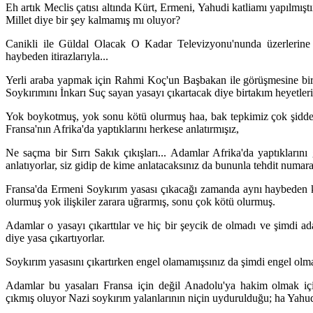
Eh artık Meclis çatısı altında Kürt, Ermeni, Yahudi katliamı yapılmıştı
Millet diye bir şey kalmamış mı oluyor?
Canikli ile Güldal Olacak O Kadar Televizyonu'nunda üzerlerine 
haybeden itirazlarıyla...
Yerli araba yapmak için Rahmi Koç'un Başbakan ile görüşmesine bir
Soykırımını İnkarı Suç sayan yasayı çıkartacak diye birtakım heyetleri
Yok boykotmuş, yok sonu kötü olurmuş haa, bak tepkimiz çok şiddet
Fransa'nın Afrika'da yaptıklarını herkese anlatırmışız,
Ne saçma bir Sırrı Sakık çıkışları... Adamlar Afrika'da yaptıkların
anlatıyorlar, siz gidip de kime anlatacaksınız da bununla tehdit numar
Fransa'da Ermeni Soykırım yasası çıkacağı zamanda aynı haybeden ka
olurmuş yok ilişkiler zarara uğrarmış, sonu çok kötü olurmuş.
Adamlar o yasayı çıkarttılar ve hiç bir şeycik de olmadı ve şimdi ada
diye yasa çıkartıyorlar.
Soykırım yasasını çıkartırken engel olamamışsınız da şimdi engel olm
Adamlar bu yasaları Fransa için değil Anadolu'ya hakim olmak için
çıkmış oluyor Nazi soykırım yalanlarının niçin uydurulduğu; ha Yahud