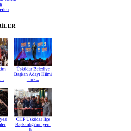
dı
Neden
RİLER
kim
Üsküdar Belediye
Başkan Adayı Hilmi
...
Türk...
yesi
CHP Üsküdar İlçe
mler
Başkanlığı'nın yeni
ilç...