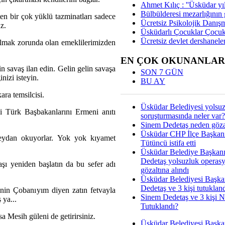
Ahmet Kılıç : ''Üsküdar yıl
Bülbülderesi mezarlığının gi
aten bir çok yüklü tazminatları sadece
Ücretsiz Psikolojik Danış
z.
Üsküdarlı Çocuklar Çocuk
Ücretsiz devlet dershaneler
almak zorunda olan emeklilerimizden
EN ÇOK OKUNANLAR
in savaş ilan edin. Gelin gelin savaşa
SON 7 GÜN
inizi isteyin.
BU AY
ra temsilcisi.
Üsküdar Belediyesi yolsu
 Türk Başbakanlarını Ermeni anıtı
soruşturmasında neler var?
Sinem Dedetaş neden gözal
Üsküdar CHP İlçe Başkan
eydan okuyorlar. Yok yok kıyamet
Tütüncü istifa etti
Üsküdar Belediye Başkan
Dedetaş yolsuzluk operas
aşı yeniden başlatın da bu sefer adı
gözaltına alındı
Üsküdar Belediyesi Başka
Dedetaş ve 3 kişi tutuklan
in Çobanıyım diyen zatın fetvayla
Sinem Dedetaş ve 3 kişi 
 ya...
Tutuklandı?
 Mesih güleni de getirirsiniz.
Üsküdar Belediyesi Başka