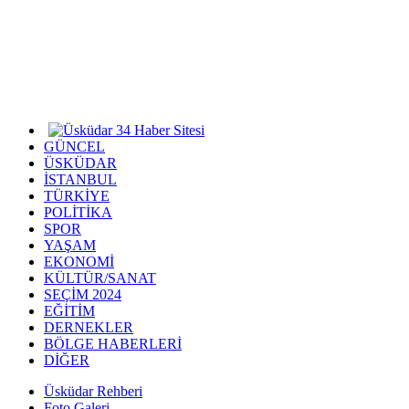
GÜNCEL
ÜSKÜDAR
İSTANBUL
TÜRKİYE
POLİTİKA
SPOR
YAŞAM
EKONOMİ
KÜLTÜR/SANAT
SEÇİM 2024
EĞİTİM
DERNEKLER
BÖLGE HABERLERİ
DİĞER
Üsküdar Rehberi
Foto Galeri