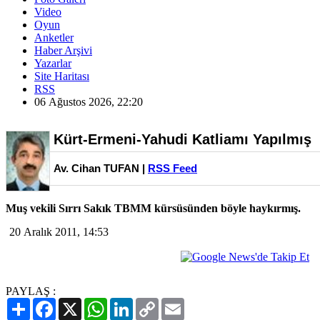
Video
Oyun
Anketler
Haber Arşivi
Yazarlar
Site Haritası
RSS
06 Ağustos 2026, 22:20
Kürt-Ermeni-Yahudi Katliamı Yapılmış
Av. Cihan TUFAN |
RSS Feed
Muş vekili Sırrı Sakık TBMM kürsüsünden böyle haykırmış.
20 Aralık 2011, 14:53
PAYLAŞ :
Paylaş
Facebook
X
WhatsApp
LinkedIn
Copy
Email
Link