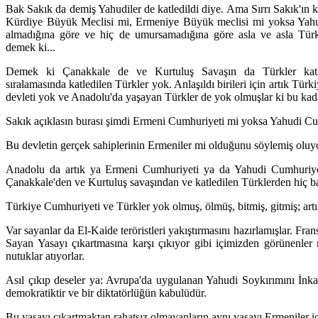
Bak Sakık da demiş Yahudiler de katledildi diye. Ama Sırrı Sakık'ın 
Kürdiye Büyük Meclisi mi, Ermeniye Büyük meclisi mi yoksa Yahud
almadığına göre ve hiç de umursamadığına göre asla ve asla Türk
demek ki...
Demek ki Çanakkale de ve Kurtuluş Savaşın da Türkler katl
sıralamasında katledilen Türkler yok. Anlaşıldı birileri için artık Tür
devleti yok ve Anadolu'da yaşayan Türkler de yok olmuşlar ki bu kada
Sakık açıklasın burası şimdi Ermeni Cumhuriyeti mi yoksa Yahudi C
Bu devletin gerçek sahiplerinin Ermeniler mi olduğunu söylemiş oluy
Anadolu da artık ya Ermeni Cumhuriyeti ya da Yahudi Cumhuriyet
Çanakkale'den ve Kurtuluş savaşından ve katledilen Türklerden hiç b
Türkiye Cumhuriyeti ve Türkler yok olmuş, ölmüş, bitmiş, gitmiş; artı
Var sayanlar da El-Kaide teröristleri yakıştırmasını hazırlamışlar. Fr
Sayan Yasayı çıkartmasına karşı çıkıyor gibi içimizden görünenle
nutuklar atıyorlar.
Asıl çıkıp deseler ya: Avrupa'da uygulanan Yahudi Soykırımını İnkarı
demokratiktir ve bir diktatörlüğün kabulüdür.
Bu yasayı çıkartmaktan rahatsız olmayanların aynı yasayı Ermeniler içi