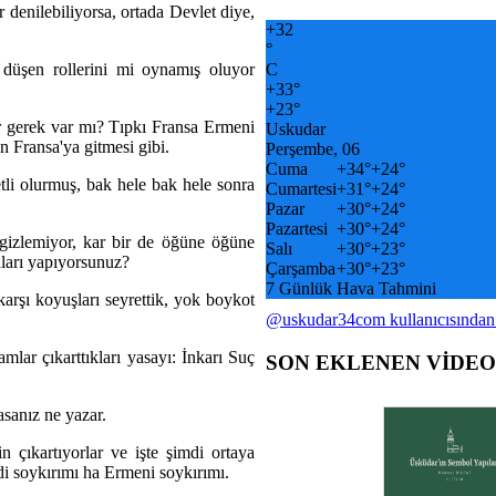
r denilebiliyorsa, ortada Devlet diye,
+
32
°
düşen rollerini mi oynamış oluyor
C
+
33°
+
23°
 gerek var mı? Tıpkı Fransa Ermeni
Uskudar
n Fransa'ya gitmesi gibi.
Perşembe, 06
Cuma
+
34°
+
24°
li olurmuş, bak hele bak hele sonra
Cumartesi
+
31°
+
24°
Pazar
+
30°
+
24°
Pazartesi
+
30°
+
24°
ı gizlemiyor, kar bir de öğüne öğüne
Salı
+
30°
+
23°
aları yapıyorsunuz?
Çarşamba
+
30°
+
23°
7 Günlük Hava Tahmini
rşı koyuşları seyrettik, yok boykot
@uskudar34com kullanıcısından
mlar çıkarttıkları yasayı: İnkarı Suç
SON EKLENEN VİDE
asanız ne yazar.
 çıkartıyorlar ve işte şimdi ortaya
i soykırımı ha Ermeni soykırımı.