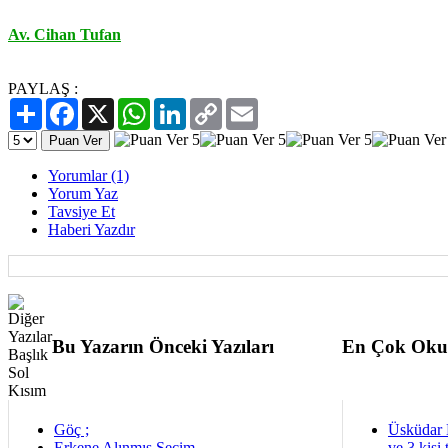
Av. Cihan Tufan
PAYLAŞ :
Paylaş
Facebook
X
WhatsApp
LinkedIn
Copy
Email
Link
Yorumlar (1)
Yorum Yaz
Tavsiye Et
Haberi Yazdır
Bu Yazarın Önceki Yazıları
En Çok Oku
Göç ;
Üsküdar 
Erkene Alınmış Seçim
ve 3 kişi 