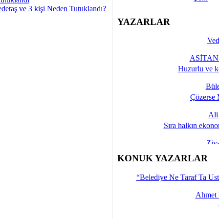
detaş ve 3 kişi Neden Tutuklandı?
YAZARLAR
Ved
ASİTANE
Huzurlu ve k
Bül
Çözerse 
Al
Sıra halkın ekono
Ziy
İşte 
KONUK YAZARLAR
Yalçın
“Belediye Ne Taraf Ta Ust
Ahmet 