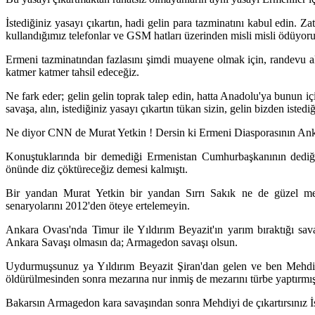
İstediğiniz yasayı çıkartın, hadi gelin para tazminatını kabul edin. Z
kullandığımız telefonlar ve GSM hatları üzerinden misli misli ödüyoru
Ermeni tazminatından fazlasını şimdi muayene olmak için, randevu 
katmer katmer tahsil edeceğiz.
Ne fark eder; gelin gelin toprak talep edin, hatta Anadolu'ya bunun iç
savaşa, alın, istediğiniz yasayı çıkartın tükan sizin, gelin bizden istediğ
Ne diyor CNN de Murat Yetkin ! Dersin ki Ermeni Diasporasının Anka
Konuştuklarında bir demediği Ermenistan Cumhurbaşkanının dediği
önünde diz çöktüreceğiz demesi kalmıştı.
Bir yandan Murat Yetkin bir yandan Sırrı Sakık ne de güzel m
senaryolarını 2012'den öteye ertelemeyin.
Ankara Ovası'nda Timur ile Yıldırım Beyazit'ın yarım bıraktığı sav
Ankara Savaşı olmasın da; Armagedon savaşı olsun.
Uydurmuşsunuz ya Yıldırım Beyazit Şiran'dan gelen ve ben Mehdin
öldürülmesinden sonra mezarına nur inmiş de mezarını türbe yaptırmış
Bakarsın Armagedon kara savaşından sonra Mehdiyi de çıkartırsınız İsa