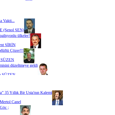
a Vakti...
 (Şenol ŞEN)
oalisyonlu ülkeler?
ent ŞİRİN
Müftü Çözer!!!
i SÜZEN
misini düzeltmeye geldi
a SÜZEN
Biz buyuz...
 SOYSEVİNÇ
a” 35 Yıllık Bir Usta'nın Kalemi
Mertol Canel
Göç ;