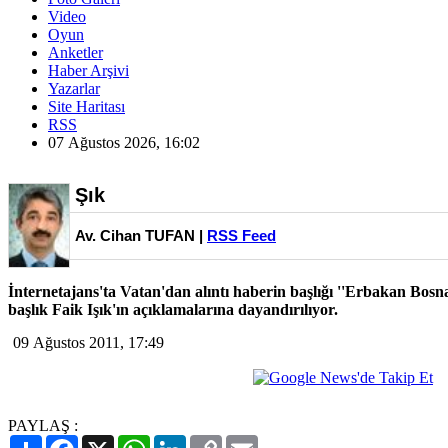
Video
Oyun
Anketler
Haber Arşivi
Yazarlar
Site Haritası
RSS
07 Ağustos 2026, 16:02
Şık
Av. Cihan TUFAN |
RSS Feed
İnternetajans'ta Vatan'dan alıntı haberin başlığı ''Erbakan Bosna
başlık Faik Işık'ın açıklamalarına dayandırılıyor.
09 Ağustos 2011, 17:49
PAYLAŞ :
Paylaş
Facebook
X
WhatsApp
LinkedIn
Copy
Email