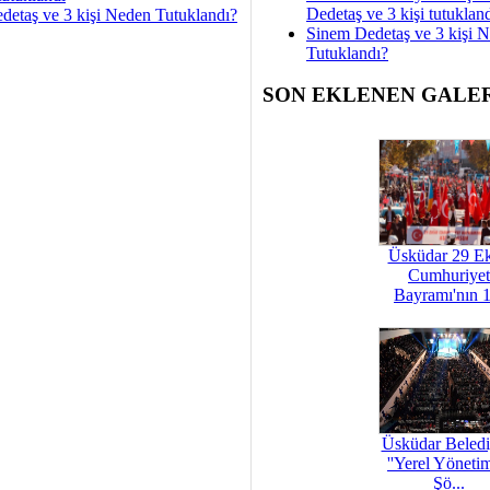
Dedetaş ve 3 kişi tutuklan
detaş ve 3 kişi Neden Tutuklandı?
Sinem Dedetaş ve 3 kişi 
Tutuklandı?
SON EKLENEN GALE
Üsküdar 29 E
Cumhuriyet
Bayramı'nın 1
Üsküdar Beledi
''Yerel Yöneti
Şö...