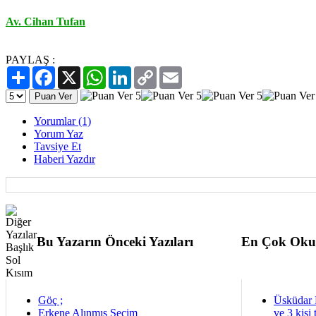
Av. Cihan Tufan
PAYLAŞ :
Paylaş
Facebook
X
WhatsApp
LinkedIn
Copy
Email
Link
Yorumlar (1)
Yorum Yaz
Tavsiye Et
Haberi Yazdır
Bu Yazarın Önceki Yazıları
En Çok Oku
Göç ;
Üsküdar 
Erkene Alınmış Seçim
ve 3 kişi 