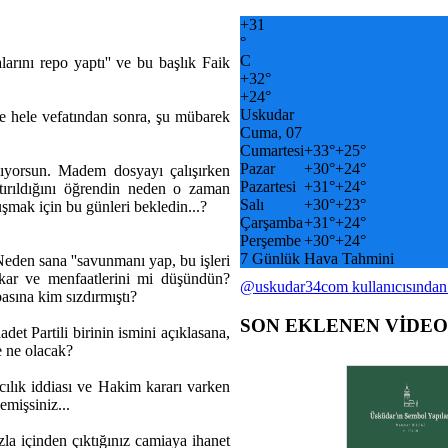
+
31
°
C
larını repo yaptı'' ve bu başlık Faik
+
32°
+
24°
Uskudar
le hele vefatından sonra, şu mübarek
Cuma, 07
Cumartesi
+
33°
+
25°
Pazar
+
30°
+
24°
mıyorsun. Madem dosyayı çalışırken
Pazartesi
+
31°
+
24°
ırıldığını öğrendin neden o zaman
Salı
+
30°
+
23°
uşmak için bu günleri bekledin...?
Çarşamba
+
31°
+
24°
Perşembe
+
30°
+
24°
7 Günlük Hava Tahmini
den sana ''savunmanı yap, bu işleri
ıkar ve menfaatlerini mi düşündün?
@uskudar34com kullanıcısından
asına kim sızdırmıştı?
SON EKLENEN VİDE
det Partili birinin ismini açıklasana,
se ne olacak?
vcılık iddiası ve Hakim kararı varken
emişsiniz...
 içinden çıktığınız camiaya ihanet