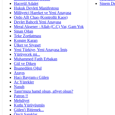
Hacerül Adalet
Sinem De
Hukuk Devleti Manifestosu
Milliyetçi Hareket ve Yeni Anayasa
Ordo AB Chao (Kontrollü Kaos)
Devlet Bahçeli Yeni Anayasa
Meral Akşener : Allah (C.C) Var, Gam Yok
Sinan Oğan
Teke Zortlatması
Kongre Kararı
Ülker ve Siyaset
Yeni Türkiye, Yeni Anayasa İmiş
Yürüyecek mi...
Muhammed Fatih Erbakan
Gül ve Diken
İhsanedilen Oğul
Arayış
Hacı Bayram-ı Gülen
Aç Yürekler
Nasuh
Tanrı'mıza hamd olsun, afiyet olsun?
Patron !!
Mehdiyet
Kutlu Yürüyüşmüş
Gülen'i Bitirmek...
Öncü Sapıklar