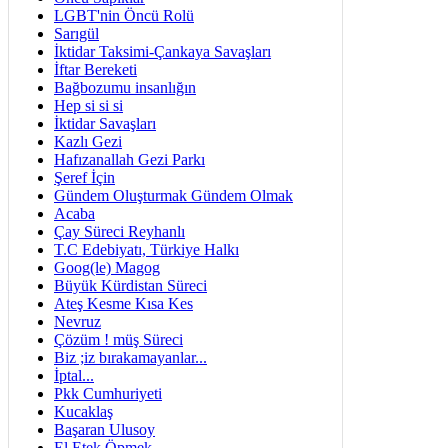
LGBT'nin Öncü Rolü
Sarıgül
İktidar Taksimi-Çankaya Savaşları
İftar Bereketi
Bağbozumu insanlığın
Hep si si si
İktidar Savaşları
Kazlı Gezi
Hafızanallah Gezi Parkı
Şeref İçin
Gündem Oluşturmak Gündem Olmak
Acaba
Çay Süreci Reyhanlı
T.C Edebiyatı, Türkiye Halkı
Goog(le) Magog
Büyük Kürdistan Süreci
Ateş Kesme Kısa Kes
Nevruz
Çözüm ! müş Süreci
Biz ;iz bırakamayanlar...
İptal...
Pkk Cumhuriyeti
Kucaklaş
Başaran Ulusoy
El Etek Öpmek