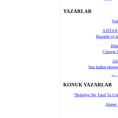
YAZARLAR
Ved
ASİTANE
Huzurlu ve k
Bül
Çözerse 
Al
Sıra halkın ekono
Ziy
İşte 
KONUK YAZARLAR
Yalçın
“Belediye Ne Taraf Ta Ust
Ahmet 