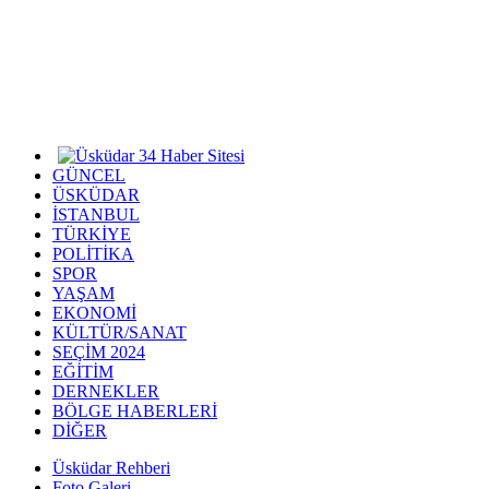
GÜNCEL
ÜSKÜDAR
İSTANBUL
TÜRKİYE
POLİTİKA
SPOR
YAŞAM
EKONOMİ
KÜLTÜR/SANAT
SEÇİM 2024
EĞİTİM
DERNEKLER
BÖLGE HABERLERİ
DİĞER
Üsküdar Rehberi
Foto Galeri