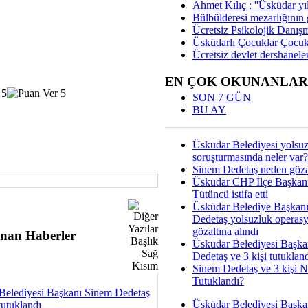
Ahmet Kılıç : ''Üsküdar yıl
Bülbülderesi mezarlığının gi
Ücretsiz Psikolojik Danış
Üsküdarlı Çocuklar Çocuk
Ücretsiz devlet dershaneler
EN ÇOK OKUNANLAR
SON 7 GÜN
BU AY
Üsküdar Belediyesi yolsu
soruşturmasında neler var?
Sinem Dedetaş neden gözal
Üsküdar CHP İlçe Başkan
Tütüncü istifa etti
Üsküdar Belediye Başkan
Dedetaş yolsuzluk operas
gözaltına alındı
nan Haberler
Üsküdar Belediyesi Başka
Dedetaş ve 3 kişi tutuklan
Sinem Dedetaş ve 3 kişi 
Tutuklandı?
Belediyesi Başkanı Sinem Dedetaş
Üsküdar Belediyesi Başka
tutuklandı