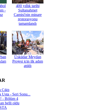
mbol
400 yıllık tarihi
üm -
Sultanahmet
az
Camisi'nin minare
restorasyonu
tamamlandı
rban
Üsküdar Meydan
ları
Projesi için ilk adım
atıldı
AR
 Çıktı
 Usta - Seri Sonu...
a! - Bölüm 4
n belli oldu
 USTA