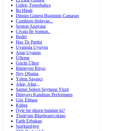
Gülen, Fenerbahçe
İki Hindi
Dünün Güneşi Bugünün Çamaşırı
Cumhuru dışlayan...
Şentop Anayasa
Civata İle Somun..
Bedel
Has Tir Partisi
Uyanışla Uyuyuş
Arap Uyanışı
Üfleme
Güçlü Ülker
Bitmeyen Rüya;
Ney Obama
Yılgın Savaşçı
Ağar, Ağar,,,
Şamın Şekeri Şeytanın Yüzü
Dünyayı Kandıran Performans
Güç Elması
Kübra
Öyle bir düzen bulalım ki?
Thule'nin Bluebeam'cıkları
Fatih Erbakan
Sur(kürd)iye