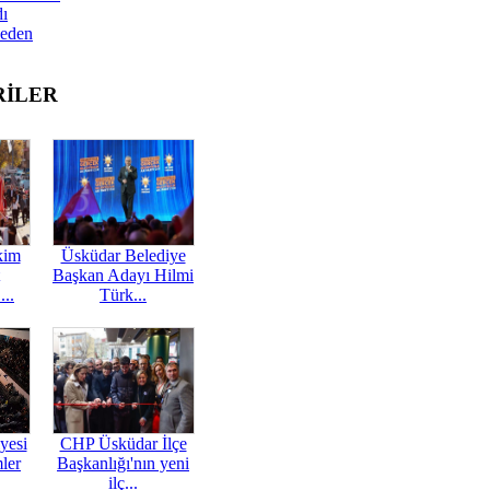
dı
Neden
RİLER
kim
Üsküdar Belediye
Başkan Adayı Hilmi
...
Türk...
yesi
CHP Üsküdar İlçe
mler
Başkanlığı'nın yeni
ilç...