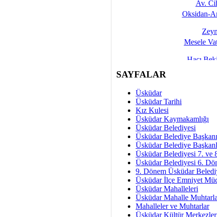
Av. C
Oksidan-An
Zeyn
Mesele Vat
Hacı Be
Okullarda M
SAYFALAR
Mesu
Üsküdar
Dünya Fani, Ama Kısa
Üsküdar Tarihi
Kız Kulesi
Sav
Üsküdar Kaymakamlığı
Hukukun Adale
Üsküdar Belediyesi
Üsküdar Belediye Başkan
Av. Ş
Üsküdar Belediye Başkanl
Üsküdar Belediyesi 7. ve
İmar Sorunlarının Genel Ç
Üsküdar Belediyesi 6. Dö
9. Dönem Üsküdar Belediy
Çet
Üsküdar İlçe Emniyet Mü
Arakan Ner
Üsküdar Mahalleleri
Üsküdar Mahalle Muhtarla
Hüsam
Mahalleler ve Muhtarlar
Bayramın Mü
Üsküdar Kültür Merkezler