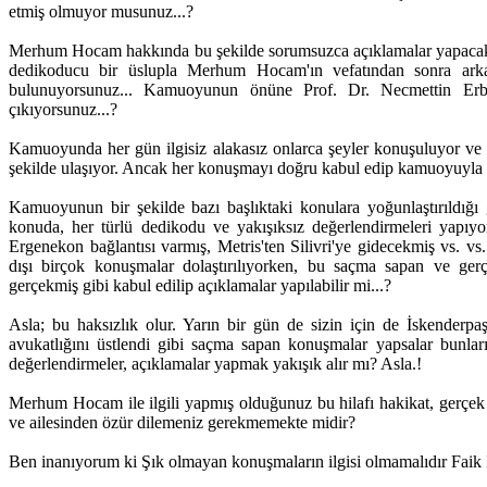
etmiş olmuyor musunuz...?
Merhum Hocam hakkında bu şekilde sorumsuzca açıklamalar yapacak
dedikoducu bir üslupla Merhum Hocam'ın vefatından sonra arkası
bulunuyorsunuz... Kamuoyunun önüne Prof. Dr. Necmettin Erbak
çıkıyorsunuz...?
Kamuoyunda her gün ilgisiz alakasız onlarca şeyler konuşuluyor ve 
şekilde ulaşıyor. Ancak her konuşmayı doğru kabul edip kamuoyuyla 
Kamuoyunun bir şekilde bazı başlıktaki konulara yoğunlaştırıldığ
konuda, her türlü dedikodu ve yakışıksız değerlendirmeleri yapıyo
Ergenekon bağlantısı varmış, Metris'ten Silivri'ye gidecekmiş vs. vs
dışı birçok konuşmalar dolaştırılıyorken, bu saçma sapan ve gerç
gerçekmiş gibi kabul edilip açıklamalar yapılabilir mi...?
Asla; bu haksızlık olur. Yarın bir gün de sizin için de İskenderp
avukatlığını üstlendi gibi saçma sapan konuşmalar yapsalar bunlar
değerlendirmeler, açıklamalar yapmak yakışık alır mı? Asla.!
Merhum Hocam ile ilgili yapmış olduğunuz bu hilafı hakikat, gerçek d
ve ailesinden özür dilemeniz gerekmemekte midir?
Ben inanıyorum ki Şık olmayan konuşmaların ilgisi olmamalıdır Faik Iş