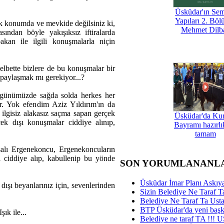
Üsküdar'ın Se
Yapıları 2. Böl
 konumda ve mevkide değilsiniz ki,
Mehmet Dilb
ndan böyle yakışıksız iftiralarda
an ile ilgili konuşmalarla niçin
elbette bizlere de bu konuşmalar bir
paylaşmak mı gerekiyor...?
ı günümüzde sağda solda herkes her
r. Yok efendim Aziz Yıldırım'ın da
. ilgisiz alakasız saçma sapan gerçek
Üsküdar'da Ku
ek dışı konuşmalar ciddiye alınıp,
Bayramı hazırlık
tamam
aşalı Ergenekoncu, Ergenekoncuların
ı ciddiye alıp, kabullenip bu yönde
SON YORUMLANANL
Üsküdar İmar Planı Askıya
ışı beyanlarınız için, sevenlerinden
Sizin Belediye Ne Taraf Ta
Belediye Ne Taraf Ta Ust
BTP Üsküdar'da yeni başka
ık ile...
Belediye ne taraf TA !!!