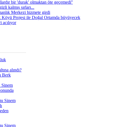
lardır bir 'durak' olmaktan öte geçemedi''
zli kalmış sırları...
manlık Merkezi hizmete girdi
 Köyü Projesi ile Doğal Ortamda büyüyecek
i açılıyor
zluk
tına alındı?
ı Berk
ı Sinem
yonunda
nı Sinem
dı
Neden
nı Sinem