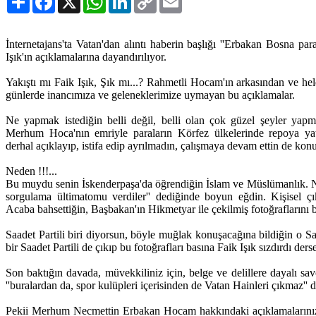
Link
İnternetajans'ta Vatan'dan alıntı haberin başlığı ''Erbakan Bosna para
Işık'ın açıklamalarına dayandırılıyor.
Yakıştı mı Faik Işık, Şık mı...? Rahmetli Hocam'ın arkasından ve he
günlerde inancımıza ve geleneklerimize uymayan bu açıklamalar.
Ne yapmak istediğin belli değil, belli olan çok güzel şeyler yap
Merhum Hoca'nın emriyle paraların Körfez ülkelerinde repoya yat
derhal açıklayıp, istifa edip ayrılmadın, çalışmaya devam ettin de kon
Neden !!!...
Bu muydu senin İskenderpaşa'da öğrendiğin İslam ve Müslümanlık. Ne
sorgulama ültimatomu verdiler'' dediğinde boyun eğdin. Kişisel ç
Acaba bahsettiğin, Başbakan'ın Hikmetyar ile çekilmiş fotoğraflarını b
Saadet Partili biri diyorsun, böyle muğlak konuşacağına bildiğin o Saa
bir Saadet Partili de çıkıp bu fotoğrafları basına Faik Işık sızdırdı der
Son baktığın davada, müvekkiliniz için, belge ve delillere dayalı sa
''buralardan da, spor kulüpleri içerisinden de Vatan Hainleri çıkmaz'' d
Pekii Merhum Necmettin Erbakan Hocam hakkındaki açıklamalarınızla