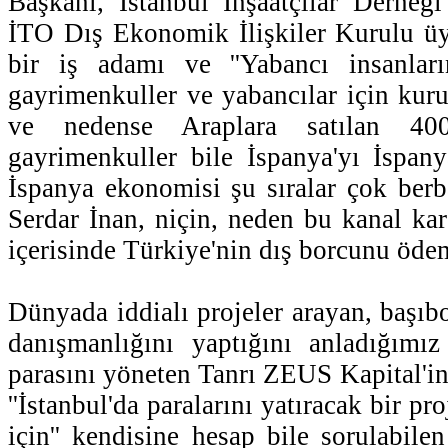
Başkanı, İstanbul İnşaatçılar Derneğ
İTO Dış Ekonomik İlişkiler Kurulu üy
bir iş adamı ve ''Yabancı insanlar
gayrimenkuller ve yabancılar için kurul
ve nedense Araplara satılan 40
gayrimenkuller bile İspanya'yı İspa
İspanya ekonomisi şu sıralar çok ber
Serdar İnan, niçin, neden bu kanal kar
içerisinde Türkiye'nin dış borcunu öde
Dünyada iddialı projeler arayan, başıb
danışmanlığını yaptığını anladığımız
parasını yöneten Tanrı ZEUS Kapital'in 
''İstanbul'da paralarını yatıracak bir pr
için'' kendisine hesap bile sorulabile