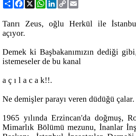
Paylaş
Facebook
X
WhatsApp
LinkedIn
Copy
Email
Link
Tanrı Zeus, oğlu Herkül ile İstanbu
açıyor.
Demek ki Başbakanımızın dediği gibi, b
istemeseler de bu kanal
a ç ı l a c a k!!.
Ne demişler parayı veren düdüğü çalar.
1965 yılında Erzincan'da doğmuş, R
Mimarlık Bölümü mezunu, İnanlar İn