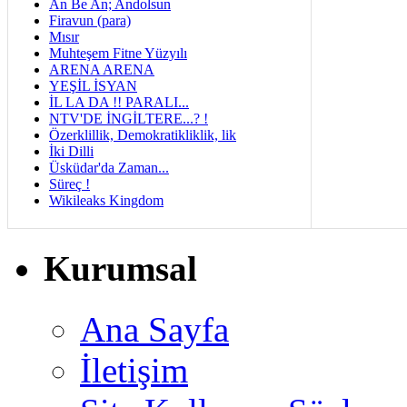
An Be An; Andolsun
Firavun (para)
Mısır
Muhteşem Fitne Yüzyılı
ARENA ARENA
YEŞİL İSYAN
İL LA DA !! PARALI...
NTV'DE İNGİLTERE...? !
Özerklillik, Demokratikliklik, lik
İki Dilli
Üsküdar'da Zaman...
Süreç !
Wikileaks Kingdom
Kurumsal
Ana Sayfa
İletişim