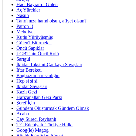
Hacı Bayram-ı Gülen
Aç Yürekler
Nasuh
Tanrı'mıza hamd olsun, afiyet olsun?
Patron !!
Mehdiyet
Kutlu Yürüyüşmüş
Gülen'i Bitirmek...
Öncü Sapıklar
LGBT'nin Öncü Rolü
Sarıgül
İktidar Taksimi-Çankaya Savaşları
İftar Bereketi
Bağbozumu insanlığın
Hep si si si
İktidar Savaşları
Kazlı Gezi
Hafızanallah Gezi Parkı
Şeref İçin
Gündem Oluşturmak Gündem Olmak
Acaba
Çay Süreci Reyhanlı
T.C Edebiyatı, Türkiye Halkı
Goog(le) Magog
Büyük Kürdistan Süreci