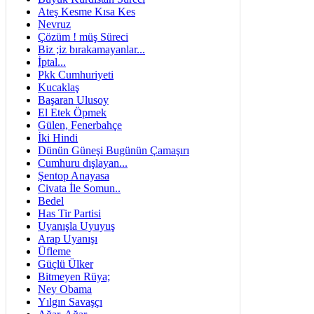
Ateş Kesme Kısa Kes
Nevruz
Çözüm ! müş Süreci
Biz ;iz bırakamayanlar...
İptal...
Pkk Cumhuriyeti
Kucaklaş
Başaran Ulusoy
El Etek Öpmek
Gülen, Fenerbahçe
İki Hindi
Dünün Güneşi Bugünün Çamaşırı
Cumhuru dışlayan...
Şentop Anayasa
Civata İle Somun..
Bedel
Has Tir Partisi
Uyanışla Uyuyuş
Arap Uyanışı
Üfleme
Güçlü Ülker
Bitmeyen Rüya;
Ney Obama
Yılgın Savaşçı