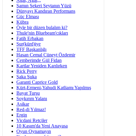
Ağar, Ağar,,,
Şamın Şekeri Şeytanın Yüzü
Dünyayı Kandıran Performans
Güç Elması
Kübra
Öyle bir düzen bulalım ki?
Thule'nin Bluebeam'cıkları
Fatih Erbakan
Sur(kürd)iye
TFF Başkanlığı
Hasan Cemal Cüneyt Özdemir
Çemberimde Gül Fidan
Kartlar Yeniden Karılırken
Rick Perry
Şaka Şuka
Garanti Caprice Gold
Kürt-Ermeni-Yahudi Katliamı Yapılmış
Bayat Turşu
Soykırım Yalanı
Aşikar
Red-di Yılmaz!
Ergin
Vicdani Retçiler
10 Kasım'da Yeni Anayasa
Oyun Oynamayın