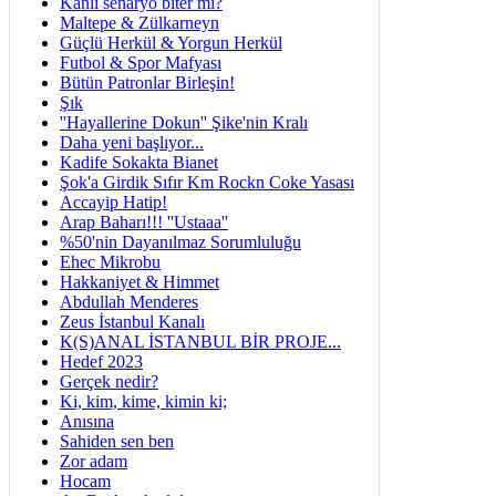
Kanlı senaryo biter mi?
Maltepe & Zülkarneyn
Güçlü Herkül & Yorgun Herkül
Futbol & Spor Mafyası
Bütün Patronlar Birleşin!
Şık
''Hayallerine Dokun'' Şike'nin Kralı
Daha yeni başlıyor...
Kadife Sokakta Bianet
Şok'a Girdik Sıfır Km Rockn Coke Yasası
Accayip Hatip!
Arap Baharı!!! ''Ustaaa''
%50'nin Dayanılmaz Sorumluluğu
Ehec Mikrobu
Hakkaniyet & Himmet
Abdullah Menderes
Zeus İstanbul Kanalı
K(S)ANAL İSTANBUL BİR PROJE...
Hedef 2023
Gerçek nedir?
Ki, kim, kime, kimin ki;
Anısına
Sahiden sen ben
Zor adam
Hocam