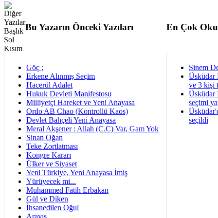
Bu Yazarın Önceki Yazıları
En Çok Oku
Göç ;
Sinem De
Erkene Alınmış Seçim
Üsküdar 
Hacerül Adalet
ve 3 kişi 
Hukuk Devleti Manifestosu
Üsküdar B
Milliyetçi Hareket ve Yeni Anayasa
seçimi ya
Ordo AB Chao (Kontrollü Kaos)
Üsküdar'
Devlet Bahçeli Yeni Anayasa
seçildi
Meral Akşener : Allah (C.C) Var, Gam Yok
Sinan Oğan
Teke Zortlatması
Kongre Kararı
Ülker ve Siyaset
Yeni Türkiye, Yeni Anayasa İmiş
Yürüyecek mi...
Muhammed Fatih Erbakan
Gül ve Diken
İhsanedilen Oğul
Arayış