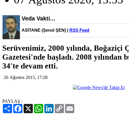
Veda Vakti...
ASİTANE (Şenol ŞEN) |
RSS Feed
Serüvenimiz, 2000 yılında, Boğaziçi 
Gazetesi'nde başladı. 2008 yılından 
34'te devam etti.
26 Ağustos 2015, 17:28
PAYLAŞ :
Paylaş
Facebook
X
WhatsApp
LinkedIn
Copy
Email
Link