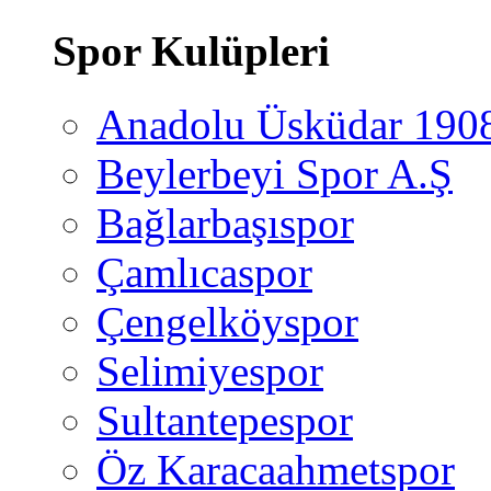
Spor Kulüpleri
Anadolu Üsküdar 190
Beylerbeyi Spor A.Ş
Bağlarbaşıspor
Çamlıcaspor
Çengelköyspor
Selimiyespor
Sultantepespor
Öz Karacaahmetspor