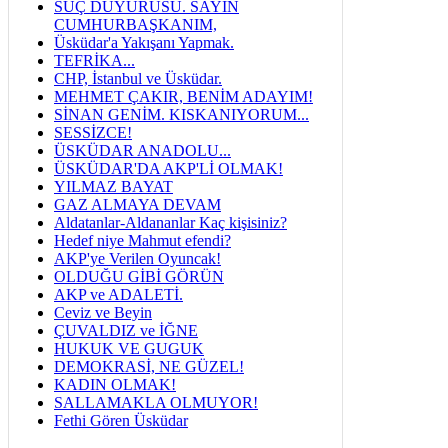
SUÇ DUYURUSU. SAYIN
CUMHURBAŞKANIM,
Üsküdar'a Yakışanı Yapmak.
TEFRİKA...
CHP, İstanbul ve Üsküdar.
MEHMET ÇAKIR, BENİM ADAYIM!
SİNAN GENİM. KISKANIYORUM...
SESSİZCE!
ÜSKÜDAR ANADOLU...
ÜSKÜDAR'DA AKP'Lİ OLMAK!
YILMAZ BAYAT
GAZ ALMAYA DEVAM
Aldatanlar-Aldananlar Kaç kişisiniz?
Hedef niye Mahmut efendi?
AKP'ye Verilen Oyuncak!
OLDUĞU GİBİ GÖRÜN
AKP ve ADALETİ.
Ceviz ve Beyin
ÇUVALDIZ ve İĞNE
HUKUK VE GUGUK
DEMOKRASİ, NE GÜZEL!
KADIN OLMAK!
SALLAMAKLA OLMUYOR!
Fethi Gören Üsküdar