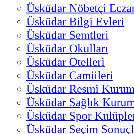
Üsküdar Nöbetçi Ecza
Üsküdar Bilgi Evleri
Üsküdar Semtleri
Üsküdar Okulları
Üsküdar Otelleri
Üsküdar Camiileri
Üsküdar Resmi Kurum
Üsküdar Sağlık Kurum
Üsküdar Spor Kulüple
Üsküdar Seçim Sonuçl