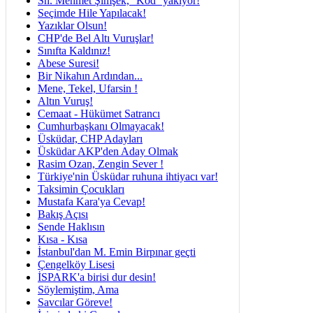
Sn. Mehmet Şimşek, ''Kod'' yakıyor!
Seçimde Hile Yapılacak!
Yazıklar Olsun!
CHP'de Bel Altı Vuruşlar!
Sınıfta Kaldınız!
Abese Suresi!
Bir Nikahın Ardından...
Mene, Tekel, Ufarsin !
Altın Vuruş!
Cemaat - Hükümet Satrancı
Cumhurbaşkanı Olmayacak!
Üsküdar, CHP Adayları
Üsküdar AKP'den Aday Olmak
Rasim Ozan, Zengin Sever !
Türkiye'nin Üsküdar ruhuna ihtiyacı var!
Taksimin Çocukları
Mustafa Kara'ya Cevap!
Bakış Açısı
Sende Haklısın
Kısa - Kısa
İstanbul'dan M. Emin Birpınar geçti
Çengelköy Lisesi
İSPARK'a birisi dur desin!
Söylemiştim, Ama
Savcılar Göreve!