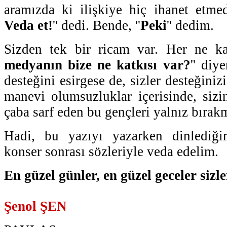
aramızda ki ilişkiye hiç ihanet etmed
Veda et!
'' dedi. Bende, ''
Peki
'' dedim.
Sizden tek bir ricam var. Her ne kad
medyanın bize ne katkısı var?
'' diy
desteğini esirgese de, sizler desteğini
manevi olumsuzluklar içerisinde, sizi
çaba sarf eden bu gençleri yalnız bırak
Hadi, bu yazıyı yazarken dinlediği
konser sonrası sözleriyle veda edelim.
En güzel günler, en güzel geceler sizle
Şenol ŞEN