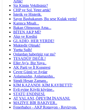
Artık!
Siz Kimin Vekilisiniz?
CHP ve Sol. Yeter artık!
İsterik ve Histerik.
Sayın Başbakanım, Bu sese Kulak verin!
Karınca Misali...
Bakan Olmuşsun Ama...
BİTEN AKP Mİ?
Akp ve Kredisi
GLADİO, HER YERDE!
Muktedir Olmak!
Yurtta Sulh!
Onlardan haberiniz var mı?
TESADÜF DEĞİL!
Eller Ay'a, Biz Yaya..
AK Parti ve İl Kongresi
Çevre Günü ve Ayılar
Anlamazdın, Anlamazdın..
Şimdi Hesap Zamanı..
KİM KAZANDI, KİM KAYBETTİ?
Evli evine Köylü köyüne..
STATÜ ENDİŞESİ.
AT YALANI, ÖPEYİM İNANANI.
MAZİYE BİR BAKIVER..
Fenerbahçe - AKP Rotasyon - Revizyon.