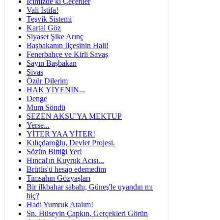
İçimizde ki Çeçenler
Vali İstifa!
Teşvik Sistemi
Kartal Göz
Siyaset Şike Arınç
Başbakanın İlçesinin Hali!
Fenerbahçe ve Kirli Savaş
Sayın Başbakan
Sivas
Özür Dilerim
HAK YİYENİN...
Denge
Mum Söndü
SEZEN AKSU'YA MEKTUP
Yerse...
YİTER YAA YİTER!
Kılıçdaroğlu, Devlet Projesi.
Sözün Bittiği Yer!
Hıncal'ın Kuyruk Acısı...
Brütüs'ü hesap edemedim
Timsahın Gözyaşları
Bir ilkbahar sabahı, Güneş'le uyandın mı
hiç?
Hadi Yumruk Atalım!
Sn. Hüseyin Çapkın, Gerçekleri Görün