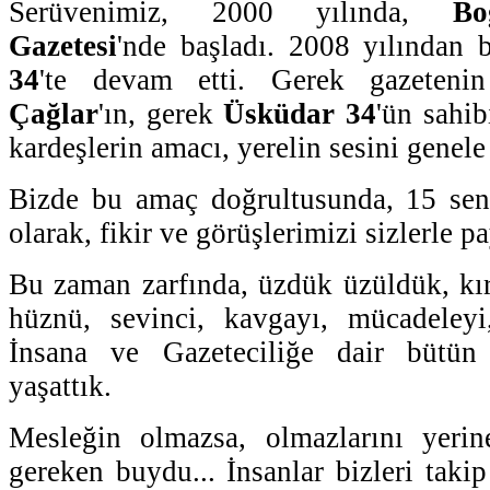
Serüvenimiz, 2000 yılında,
Bo
Gazetesi
'nde başladı. 2008 yılından
34
'te devam etti. Gerek gazeteni
Çağlar
'ın, gerek
Üsküdar 34
'ün sahi
kardeşlerin amacı, yerelin sesini genel
Bizde bu amaç doğrultusunda, 15 sene
olarak, fikir ve görüşlerimizi sizlerle pa
Bu zaman zarfında, üzdük üzüldük, kırd
hüznü, sevinci, kavgayı, mücadeleyi,
İnsana ve Gazeteciliğe dair bütün 
yaşattık.
Mesleğin olmazsa, olmazlarını yerine
gereken buydu... İnsanlar bizleri takip 