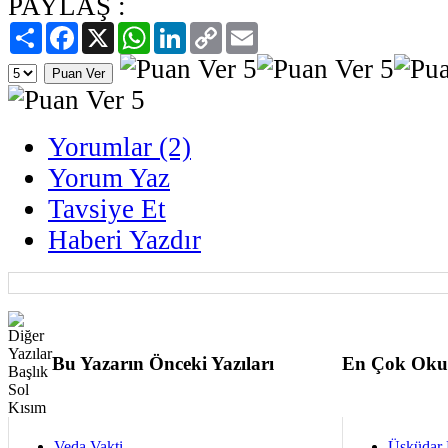
PAYLAŞ :
Paylaş
Facebook
X
WhatsApp
LinkedIn
Copy
Email
Link
Yorumlar (2)
Yorum Yaz
Tavsiye Et
Haberi Yazdır
Bu Yazarın Önceki Yazıları
En Çok Oku
Veda Vakti...
Üsküdar 