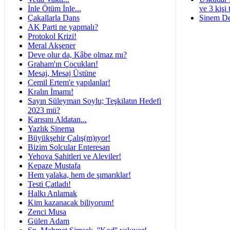
İnle Ötüm İnle...
ve 3 kişi 
Çakallarla Dans
Sinem De
AK Parti ne yapmalı?
Protokol Krizi!
Meral Akşener
Deve olur da, Kâbe olmaz mı?
Graham'ın Çocukları!
Mesaj, Mesaj Üstüne
Cemil Ertem'e yapılanlar!
Kralın İmamı!
Sayın Süleyman Soylu; Teşkilatın Hedefi
2023 mü?
Karısını Aldatan...
Yazlık Sinema
Büyükşehir Çalış(m)ıyor!
Bizim Solcular Enteresan
Yehova Şahitleri ve Aleviler!
Kepaze Mustafa
Hem yalaka, hem de şımarıklar!
Testi Çatladı!
Halkı Anlamak
Kim kazanacak biliyorum!
Zenci Musa
Gülen Adam