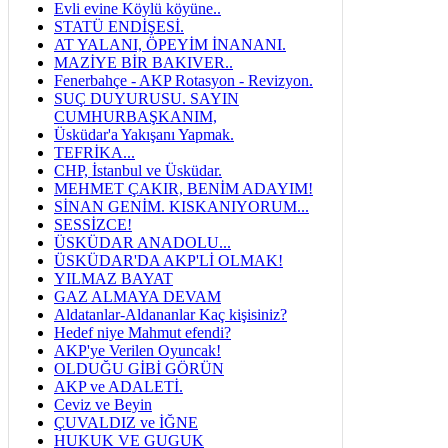
Evli evine Köylü köyüne..
STATÜ ENDİŞESİ.
AT YALANI, ÖPEYİM İNANANI.
MAZİYE BİR BAKIVER..
Fenerbahçe - AKP Rotasyon - Revizyon.
SUÇ DUYURUSU. SAYIN
CUMHURBAŞKANIM,
Üsküdar'a Yakışanı Yapmak.
TEFRİKA...
CHP, İstanbul ve Üsküdar.
MEHMET ÇAKIR, BENİM ADAYIM!
SİNAN GENİM. KISKANIYORUM...
SESSİZCE!
ÜSKÜDAR ANADOLU...
ÜSKÜDAR'DA AKP'Lİ OLMAK!
YILMAZ BAYAT
GAZ ALMAYA DEVAM
Aldatanlar-Aldananlar Kaç kişisiniz?
Hedef niye Mahmut efendi?
AKP'ye Verilen Oyuncak!
OLDUĞU GİBİ GÖRÜN
AKP ve ADALETİ.
Ceviz ve Beyin
ÇUVALDIZ ve İĞNE
HUKUK VE GUGUK