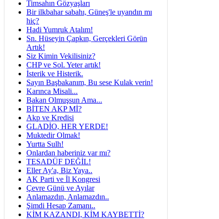
Timsahın Gözyaşları
Bir ilkbahar sabahı, Güneş'le uyandın mı
hiç?
Hadi Yumruk Atalım!
Sn. Hüseyin Çapkın, Gerçekleri Görün
Artık!
Siz Kimin Vekilisiniz?
CHP ve Sol. Yeter artık!
İsterik ve Histerik.
Sayın Başbakanım, Bu sese Kulak verin!
Karınca Misali...
Bakan Olmuşsun Ama...
BİTEN AKP Mİ?
Akp ve Kredisi
GLADİO, HER YERDE!
Muktedir Olmak!
Yurtta Sulh!
Onlardan haberiniz var mı?
TESADÜF DEĞİL!
Eller Ay'a, Biz Yaya..
AK Parti ve İl Kongresi
Çevre Günü ve Ayılar
Anlamazdın, Anlamazdın..
Şimdi Hesap Zamanı..
KİM KAZANDI, KİM KAYBETTİ?