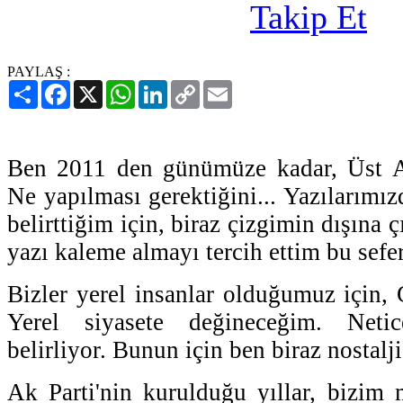
PAYLAŞ :
Paylaş
Facebook
X
WhatsApp
LinkedIn
Copy
Email
Link
Ben 2011 den günümüze kadar, Üst Akl
Ne yapılması gerektiğini... Yazılarımızd
belirttiğim için, biraz çizgimin dışına ç
yazı kaleme almayı tercih ettim bu sefer
Bizler yerel insanlar olduğumuz için, 
Yerel siyasete değineceğim. Neti
belirliyor. Bunun için ben biraz nostal
Ak Parti'nin kurulduğu yıllar, bizim 