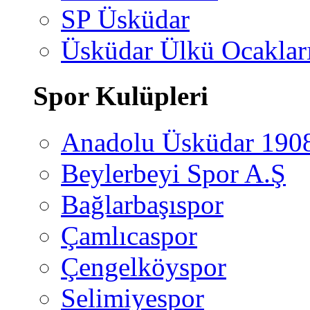
SP Üsküdar
Üsküdar Ülkü Ocaklar
Spor Kulüpleri
Anadolu Üsküdar 190
Beylerbeyi Spor A.Ş
Bağlarbaşıspor
Çamlıcaspor
Çengelköyspor
Selimiyespor