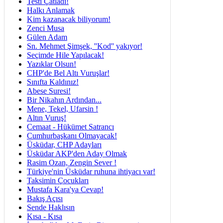
Testi Çatladı!
Halkı Anlamak
Kim kazanacak biliyorum!
Zenci Musa
Gülen Adam
Sn. Mehmet Şimşek, ''Kod'' yakıyor!
Seçimde Hile Yapılacak!
Yazıklar Olsun!
CHP'de Bel Altı Vuruşlar!
Sınıfta Kaldınız!
Abese Suresi!
Bir Nikahın Ardından...
Mene, Tekel, Ufarsin !
Altın Vuruş!
Cemaat - Hükümet Satrancı
Cumhurbaşkanı Olmayacak!
Üsküdar, CHP Adayları
Üsküdar AKP'den Aday Olmak
Rasim Ozan, Zengin Sever !
Türkiye'nin Üsküdar ruhuna ihtiyacı var!
Taksimin Çocukları
Mustafa Kara'ya Cevap!
Bakış Açısı
Sende Haklısın
Kısa - Kısa