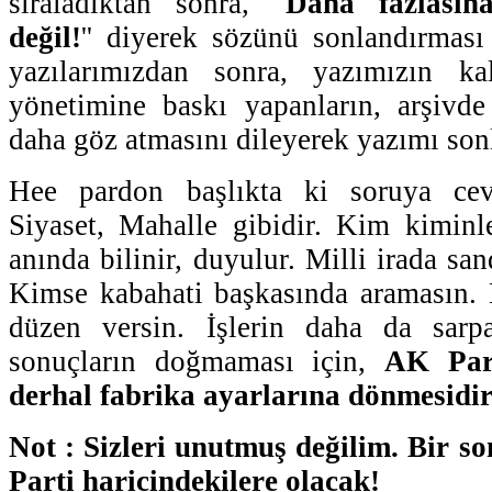
sıraladıktan sonra, ''
Daha fazlasın
değil!
'' diyerek sözünü sonlandırması
yazılarımızdan sonra, yazımızın kal
yönetimine baskı yapanların, arşivde
daha göz atmasını dileyerek yazımı son
Hee pardon başlıkta ki soruya ce
Siyaset, Mahalle gibidir. Kim kiminl
anında bilinir, duyulur. Milli irada sand
Kimse kabahati başkasında aramasın. 
düzen versin. İşlerin daha da sarp
sonuçların doğmaması için,
AK Part
derhal fabrika ayarlarına dönmesidir
Not : Sizleri unutmuş değilim. Bir s
Parti haricindekilere olacak!