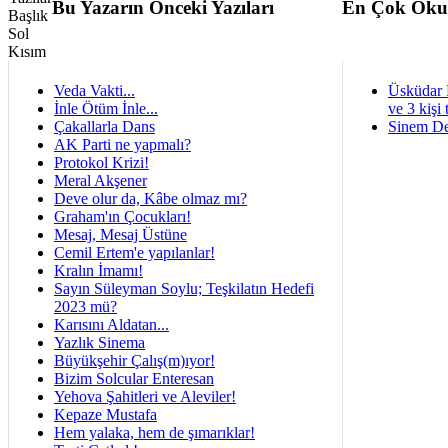
Bu Yazarın Önceki Yazıları
En Çok Oku
Veda Vakti...
Üsküdar 
İnle Ötüm İnle...
ve 3 kişi 
Çakallarla Dans
Sinem De
AK Parti ne yapmalı?
Protokol Krizi!
Meral Akşener
Deve olur da, Kâbe olmaz mı?
Graham'ın Çocukları!
Mesaj, Mesaj Üstüne
Cemil Ertem'e yapılanlar!
Kralın İmamı!
Sayın Süleyman Soylu; Teşkilatın Hedefi
2023 mü?
Karısını Aldatan...
Yazlık Sinema
Büyükşehir Çalış(m)ıyor!
Bizim Solcular Enteresan
Yehova Şahitleri ve Aleviler!
Kepaze Mustafa
Hem yalaka, hem de şımarıklar!