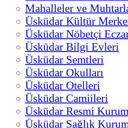
Mahalleler ve Muhtarl
Üsküdar Kültür Merkez
Üsküdar Nöbetçi Ecza
Üsküdar Bilgi Evleri
Üsküdar Semtleri
Üsküdar Okulları
Üsküdar Otelleri
Üsküdar Camiileri
Üsküdar Resmi Kurum
Üsküdar Sağlık Kurum