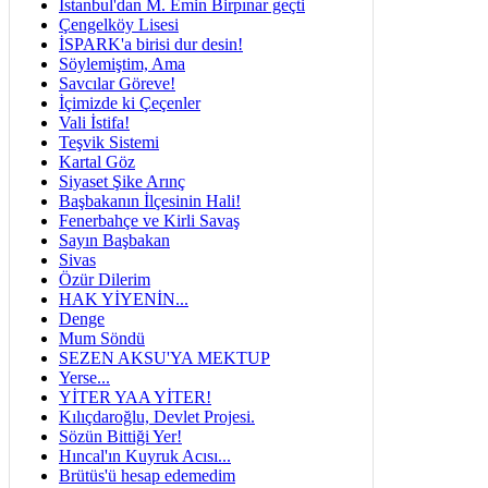
İstanbul'dan M. Emin Birpınar geçti
Çengelköy Lisesi
İSPARK'a birisi dur desin!
Söylemiştim, Ama
Savcılar Göreve!
İçimizde ki Çeçenler
Vali İstifa!
Teşvik Sistemi
Kartal Göz
Siyaset Şike Arınç
Başbakanın İlçesinin Hali!
Fenerbahçe ve Kirli Savaş
Sayın Başbakan
Sivas
Özür Dilerim
HAK YİYENİN...
Denge
Mum Söndü
SEZEN AKSU'YA MEKTUP
Yerse...
YİTER YAA YİTER!
Kılıçdaroğlu, Devlet Projesi.
Sözün Bittiği Yer!
Hıncal'ın Kuyruk Acısı...
Brütüs'ü hesap edemedim