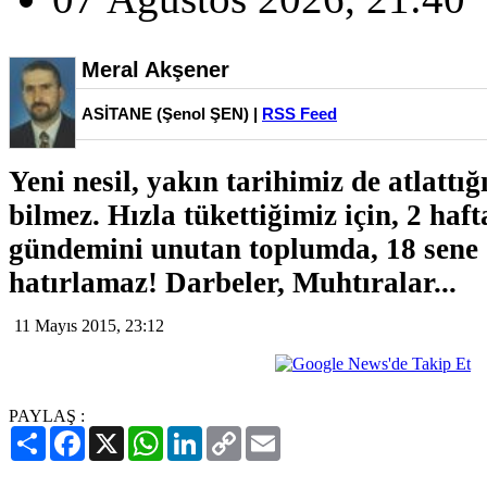
Meral Akşener
ASİTANE (Şenol ŞEN) |
RSS Feed
Yeni nesil, yakın tarihimiz de atlattığ
bilmez. Hızla tükettiğimiz için, 2 haf
gündemini unutan toplumda, 18 sene 
hatırlamaz! Darbeler, Muhtıralar...
11 Mayıs 2015, 23:12
PAYLAŞ :
Paylaş
Facebook
X
WhatsApp
LinkedIn
Copy
Email
Link