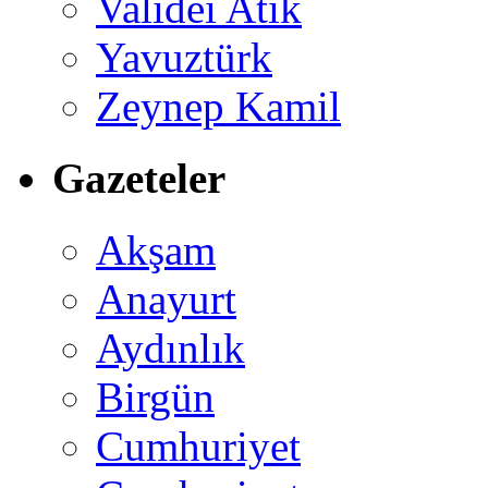
Validei Atik
Yavuztürk
Zeynep Kamil
Gazeteler
Akşam
Anayurt
Aydınlık
Birgün
Cumhuriyet