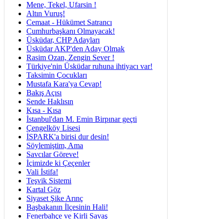
Mene, Tekel, Ufarsin !
Altın Vuruş!
Cemaat - Hükümet Satrancı
Cumhurbaşkanı Olmayacak!
Üsküdar, CHP Adayları
Üsküdar AKP'den Aday Olmak
Rasim Ozan, Zengin Sever !
Türkiye'nin Üsküdar ruhuna ihtiyacı var!
Taksimin Çocukları
Mustafa Kara'ya Cevap!
Bakış Açısı
Sende Haklısın
Kısa - Kısa
İstanbul'dan M. Emin Birpınar geçti
Çengelköy Lisesi
İSPARK'a birisi dur desin!
Söylemiştim, Ama
Savcılar Göreve!
İçimizde ki Çeçenler
Vali İstifa!
Teşvik Sistemi
Kartal Göz
Siyaset Şike Arınç
Başbakanın İlçesinin Hali!
Fenerbahçe ve Kirli Savaş