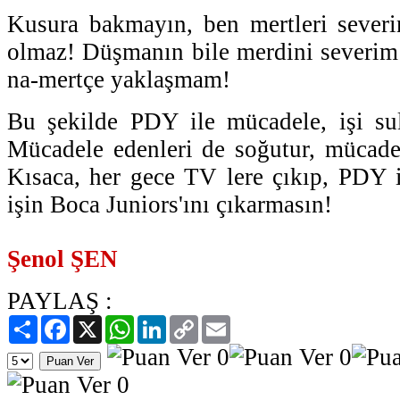
Kusura bakmayın, ben mertleri severi
olmaz! Düşmanın bile merdini severim
na-mertçe yaklaşmam!
Bu şekilde PDY ile mücadele, işi sul
Mücadele edenleri de soğutur, mücadel
Kısaca, her gece TV lere çıkıp, PDY 
işin Boca Juniors'ını çıkarmasın!
Şenol ŞEN
PAYLAŞ :
Paylaş
Facebook
X
WhatsApp
LinkedIn
Copy
Email
Link