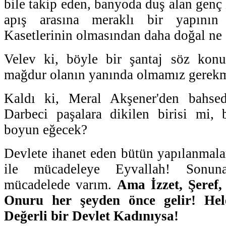
bile takip eden, banyoda duş alan genç k
apış arasına meraklı bir yapının e
Kasetlerinin olmasından daha doğal ne 
Velev ki, böyle bir şantaj söz konu
mağdur olanın yanında olmamız gerek
Kaldı ki, Meral Akşener'den bahse
Darbeci paşalara dikilen birisi mi, b
boyun eğecek?
Devlete ihanet eden bütün yapılanmal
ile mücadeleye Eyvallah! Sonun
mücadelede varım.
Ama İzzet, Şeref
Onuru her şeyden önce gelir! He
Değerli bir Devlet Kadınıysa!