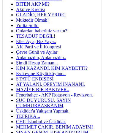
BİTEN AKP Mİ?
Akp ve Kredisi
GLADİO, HER YERDE!
Muktedir Olmak!
Yurtta Sulh!
Onlardan haberiniz var mı?
TESADÜF DEĞİL!
Eller Ay'a, Biz Yaya..
AK Parti ve İl Kongresi
Çevre Günü ve Ayılar
Anlamazdın, Anlamazdın..
Şimdi Hesap Zamanı..
KİM KAZANDI, KİM KAYBETTİ?
Evli evine Köylü köyüne..
STATÜ ENDİŞESİ.
AT YALANI, ÖPEYİM İNANANI.
MAZİYE BİR BAKIVER..
Fenerbahçe - AKP Rotasyon - Revizyon.
SUÇ DUYURUSU. SAYIN
CUMHURBAŞKANIM,
Üsküdar'a Yakışanı Yapmak.
TEFRİKA...
CHP, İstanbul ve Üsküdar.
MEHMET ÇAKIR, BENİM ADAYIM!
SİNAN GENİM. KISKANIYORUM...