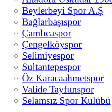
Beylerbeyi Spor A.Ş
Bağlarbaşıspor
Çamlıcaspor
Çengelköyspor
Selimiyespor
Sultantepespor
Öz Karacaahmetspor
Valide Tayfunspor
Selamsız Spor Kulübü