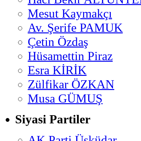
Mesut Kaymakçı
Av. Şerife PAMUK
Çetin Özdaş
Hüsamettin Piraz
Esra KİRİK
Zülfikar ÖZKAN
Musa GÜMUŞ
Siyasi Partiler
AK Parti Üsküdar