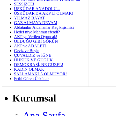
SESSİZCE!
ÜSKÜDAR ANADOLU...
ÜSKÜDAR'DA AKP'Lİ OLMAK!
YILMAZ BAYAT
GAZ ALMAYA DEVAM
Aldatanlar-Aldananlar Kaç kişisiniz?
Hedef niye Mahmut efendi?
AKP'ye Verilen Oyuncak!
OLDUĞU GİBİ GÖRÜN
AKP ve ADALETİ.
Ceviz ve Beyin
ÇUVALDIZ ve İĞNE
HUKUK VE GUGUK
DEMOKRASİ, NE GÜZEL!
KADIN OLMAK!
SALLAMAKLA OLMUYOR!
Fethi Gören Üsküdar
Kurumsal
Ana Sayfa