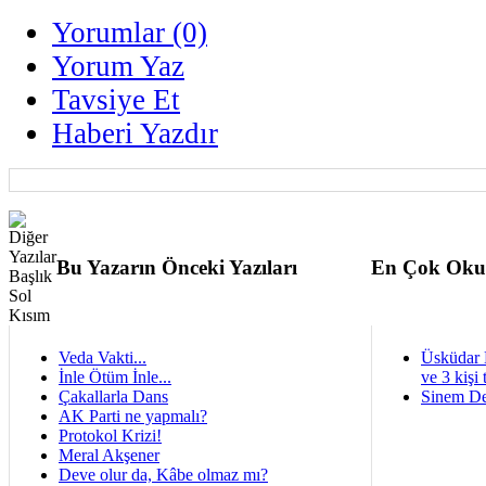
Yorumlar (0)
Yorum Yaz
Tavsiye Et
Haberi Yazdır
Bu Yazarın Önceki Yazıları
En Çok Oku
Veda Vakti...
Üsküdar 
İnle Ötüm İnle...
ve 3 kişi 
Çakallarla Dans
Sinem De
AK Parti ne yapmalı?
Protokol Krizi!
Meral Akşener
Deve olur da, Kâbe olmaz mı?