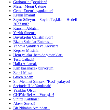
Graham'ın Çocukları!
Mesaj, Mesaj Üstüne
Cemil Ertem'e yapılanlar!
Kralın İmamı!
Sayın Süleyman Soylu; Teşkilatın Hedefi
2023 mü?
Karısını Aldatan...
Yazlık Sinema
Büyükşehir Çalış(m)ıyor!
Bizim Solcular Enteresan
Yehova Şahitleri ve Aleviler!
Kepaze Mustafa
Hem yalaka, hem de şımarıklar!
Testi Çatladı!
Halkı Anlamak
Kim kazanacak biliyorum!
Zenci Musa
Gülen Adam
Sn. Mehmet Şimşek, ''Kod'' yakıyor!
Seçimde Hile Yapılacak!
Yazıklar Olsun!
CHP'de Bel Altı Vuruşlar!
Sınıfta Kaldınız!
Abese Suresi!
Bir Nikahın Ardından...