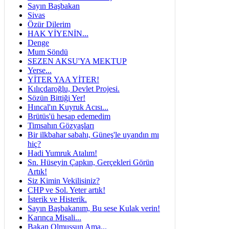
Sayın Başbakan
Sivas
Özür Dilerim
HAK YİYENİN...
Denge
Mum Söndü
SEZEN AKSU'YA MEKTUP
Yerse...
YİTER YAA YİTER!
Kılıçdaroğlu, Devlet Projesi.
Sözün Bittiği Yer!
Hıncal'ın Kuyruk Acısı...
Brütüs'ü hesap edemedim
Timsahın Gözyaşları
Bir ilkbahar sabahı, Güneş'le uyandın mı
hiç?
Hadi Yumruk Atalım!
Sn. Hüseyin Çapkın, Gerçekleri Görün
Artık!
Siz Kimin Vekilisiniz?
CHP ve Sol. Yeter artık!
İsterik ve Histerik.
Sayın Başbakanım, Bu sese Kulak verin!
Karınca Misali...
Bakan Olmuşsun Ama...