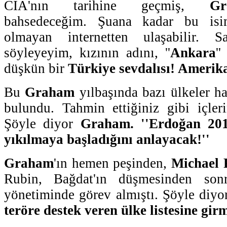
CIA'nın tarihine geçmiş,
Gr
bahsedeceğim. Şuana kadar bu isi
olmayan internetten ulaşabilir. 
söyleyeyim, kızının adını, ''
Ankara
'
düşkün bir
Türkiye sevdalısı! Amerika
Bu
Graham
yılbaşında bazı ülkeler h
bulundu. Tahmin ettiğiniz gibi içler
Şöyle diyor
Graham. ''Erdoğan 201
yıkılmaya başladığını anlayacak!''
Graham
'ın hemen peşinden,
Michael 
Rubin, Bağdat'ın düşmesinden sonr
yönetiminde görev almıştı. Şöyle diyor
teröre destek veren ülke listesine girm