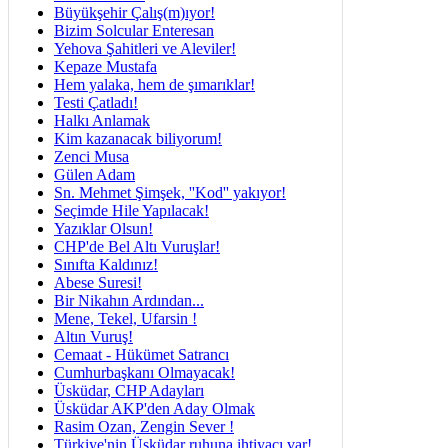
Büyükşehir Çalış(m)ıyor!
Bizim Solcular Enteresan
Yehova Şahitleri ve Aleviler!
Kepaze Mustafa
Hem yalaka, hem de şımarıklar!
Testi Çatladı!
Halkı Anlamak
Kim kazanacak biliyorum!
Zenci Musa
Gülen Adam
Sn. Mehmet Şimşek, ''Kod'' yakıyor!
Seçimde Hile Yapılacak!
Yazıklar Olsun!
CHP'de Bel Altı Vuruşlar!
Sınıfta Kaldınız!
Abese Suresi!
Bir Nikahın Ardından...
Mene, Tekel, Ufarsin !
Altın Vuruş!
Cemaat - Hükümet Satrancı
Cumhurbaşkanı Olmayacak!
Üsküdar, CHP Adayları
Üsküdar AKP'den Aday Olmak
Rasim Ozan, Zengin Sever !
Türkiye'nin Üsküdar ruhuna ihtiyacı var!