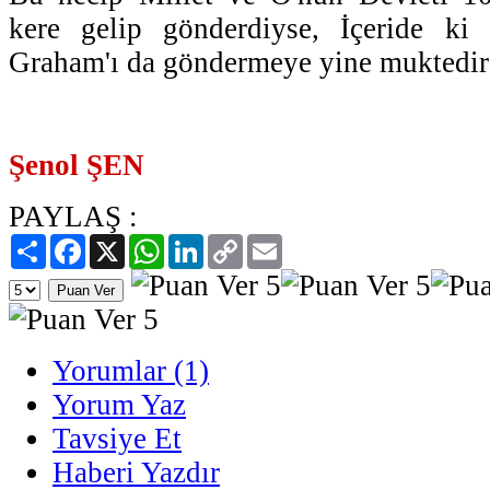
kere gelip gönderdiyse, İçeride ki H
Graham'ı da göndermeye yine muktedir
Şenol ŞEN
PAYLAŞ :
Paylaş
Facebook
X
WhatsApp
LinkedIn
Copy
Email
Link
Yorumlar (1)
Yorum Yaz
Tavsiye Et
Haberi Yazdır