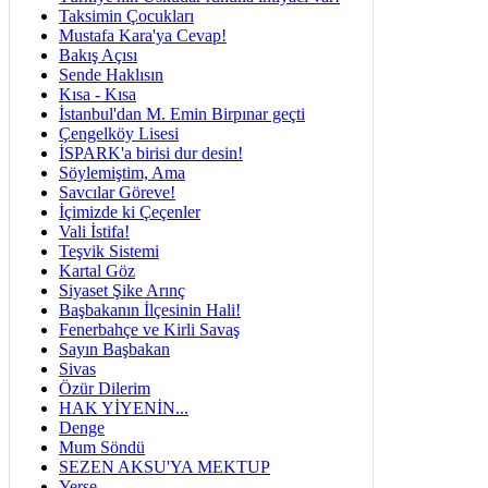
Taksimin Çocukları
Mustafa Kara'ya Cevap!
Bakış Açısı
Sende Haklısın
Kısa - Kısa
İstanbul'dan M. Emin Birpınar geçti
Çengelköy Lisesi
İSPARK'a birisi dur desin!
Söylemiştim, Ama
Savcılar Göreve!
İçimizde ki Çeçenler
Vali İstifa!
Teşvik Sistemi
Kartal Göz
Siyaset Şike Arınç
Başbakanın İlçesinin Hali!
Fenerbahçe ve Kirli Savaş
Sayın Başbakan
Sivas
Özür Dilerim
HAK YİYENİN...
Denge
Mum Söndü
SEZEN AKSU'YA MEKTUP
Yerse...