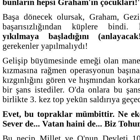
bunların hepsi Graham'ın çocukları!'
Başa dönecek olursak, Graham, Gezi
başarısızlığından küplere bindi. İ
yıkılmaya başladığını (anlayacak
gerekenler yapılmalıydı!
Gelişip büyümesinde emeği olan manev
kızmasına rağmen operasyonun başına 
kızgınlığını gören ve hışmından korkan
bir şans istediler. O'da onlara bu şans
birlikte 3. kez top yekün saldırıya geçec
Evet, bu topraklar mümbittir. Ne eke
Sever de... Vatan haini de... Biz Toh
Bu necip Millet ve O'nun Devleti 1