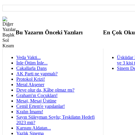
Bu Yazarın Önceki Yazıları
En Çok Oku
Veda Vakti...
Üsküdar 
İnle Ötüm İnle...
ve 3 kişi 
Çakallarla Dans
Sinem De
AK Parti ne yapmalı?
Protokol Krizi!
Meral Akşener
Deve olur da, Kâbe olmaz mı?
Graham'ın Çocukları!
Mesaj, Mesaj Üstüne
Cemil Ertem'e yapılanlar!
Kralın İmamı!
Sayın Süleyman Soylu; Teşkilatın Hedefi
2023 mü?
Karısını Aldatan...
Yazlık Sinema