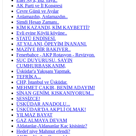
Eller Ay'a, Biz Yaya..
AK Parti ve İl Kongresi
Çevre Günü ve Ayılar
Anlamazdın, Anlamazdın..
Şimdi Hesap Zamanı..
KİM KAZANDI, KİM KAYBETTİ?
Evli evine Köylü köyüne..
STATÜ ENDİŞESİ.
AT YALANI, ÖPEYİM İNANANI.
MAZİYE BİR BAKIVER..
Fenerbahçe - AKP Rotasyon - Revizyon.
SUÇ DUYURUSU. SAYIN
CUMHURBAŞKANIM,
Üsküdar'a Yakışanı Yapmak.
TEFRİKA...
CHP, İstanbul ve Üsküdar.
MEHMET ÇAKIR, BENİM ADAYIM!
SİNAN GENİM. KISKANIYORUM...
SESSİZCE!
ÜSKÜDAR ANADOLU...
ÜSKÜDAR'DA AKP'Lİ OLMAK!
YILMAZ BAYAT
GAZ ALMAYA DEVAM
Aldatanlar-Aldananlar Kaç kişisiniz?
Hedef niye Mahmut efendi?