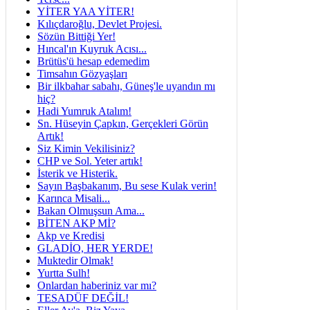
YİTER YAA YİTER!
Kılıçdaroğlu, Devlet Projesi.
Sözün Bittiği Yer!
Hıncal'ın Kuyruk Acısı...
Brütüs'ü hesap edemedim
Timsahın Gözyaşları
Bir ilkbahar sabahı, Güneş'le uyandın mı
hiç?
Hadi Yumruk Atalım!
Sn. Hüseyin Çapkın, Gerçekleri Görün
Artık!
Siz Kimin Vekilisiniz?
CHP ve Sol. Yeter artık!
İsterik ve Histerik.
Sayın Başbakanım, Bu sese Kulak verin!
Karınca Misali...
Bakan Olmuşsun Ama...
BİTEN AKP Mİ?
Akp ve Kredisi
GLADİO, HER YERDE!
Muktedir Olmak!
Yurtta Sulh!
Onlardan haberiniz var mı?
TESADÜF DEĞİL!