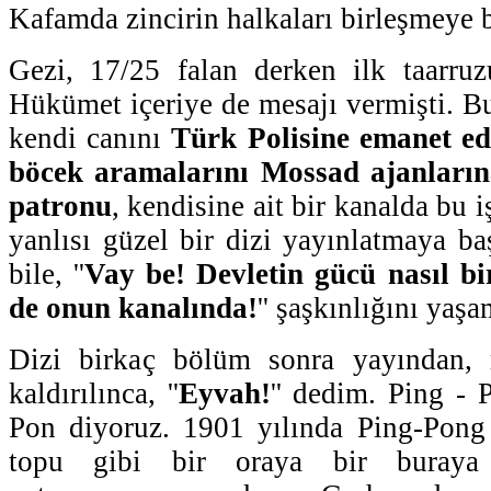
Kafamda zincirin halkaları birleşmeye b
Gezi, 17/25 falan derken ilk taarruz
Hükümet içeriye de mesajı vermişti. Bu
kendi canını
Türk Polisine emanet ede
böcek aramalarını Mossad ajanların
patronu
, kendisine ait bir kanalda bu i
yanlısı güzel bir dizi yayınlatmaya ba
bile, ''
Vay be! Devletin gücü nasıl bi
de onun kanalında!
'' şaşkınlığını yaşa
Dizi birkaç bölüm sonra yayından, 
kaldırılınca, ''
Eyvah!
'' dedim. Ping - 
Pon diyoruz. 1901 yılında Ping-Pong 
topu gibi bir oraya bir buraya