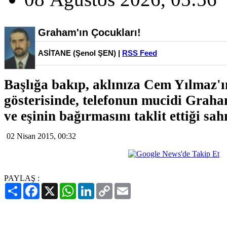
Graham'ın Çocukları!
ASİTANE (Şenol ŞEN) |
RSS Feed
Başlığa bakıp, aklınıza Cem Yılmaz'
gösterisinde, telefonun mucidi Graha
ve eşinin bağırmasını taklit ettiği sa
02 Nisan 2015, 00:32
PAYLAŞ :
Paylaş
Facebook
X
WhatsApp
LinkedIn
Copy
Email
Link