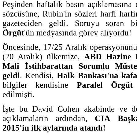
Peşinden haftalık basın açıklamasına
sözcüsüne, Rubin'in sözleri harfi harfi
gazeteciden geldi. Soruyu soran b
Örgüt
'ün medyasında görev alıyordu!
Öncesinde, 17/25 Aralık operasyonunu
(20 Aralık) ülkemize,
ABD Hazine B
Mali İstihbarattan Sorumlu Müst
geldi
. Kendisi,
Halk Bankası'na kafa
bilgiler kendisine
Paralel Örgüt
edilmişti.
İşte bu David Cohen akabinde ve de
açıklamaların ardından,
CIA Başka
2015'in ilk aylarında atandı!