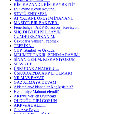
KİM KAZANDI, KİM KAYBETTİ?
Evli evine Köylü köyüne..
STATÜ ENDİŞESİ.
AT YALANI, ÖPEYİM İNANANI.
MAZİYE BİR BAKIVER..
Fenerbahçe - AKP Rotasyon - Revizyon.
SUÇ DUYURUSU. SAYIN
CUMHURBAŞKANIM,
Üsküdar'a Yakışanı Yapmak.
TEFRİKA...
CHP, İstanbul ve Üsküdar.
MEHMET ÇAKIR, BENİM ADAYIM!
SİNAN GENİM. KISKANIYORUM...
SESSİZCE!
ÜSKÜDAR ANADOLU...
ÜSKÜDAR'DA AKP'Lİ OLMAK!
YILMAZ BAYAT
GAZ ALMAYA DEVAM
Aldatanlar-Aldananlar Kaç kişisiniz?
Hedef niye Mahmut efendi?
AKP'ye Verilen Oyuncak!
OLDUĞU GİBİ GÖRÜN
AKP ve ADALETİ.
Ceviz ve Beyin