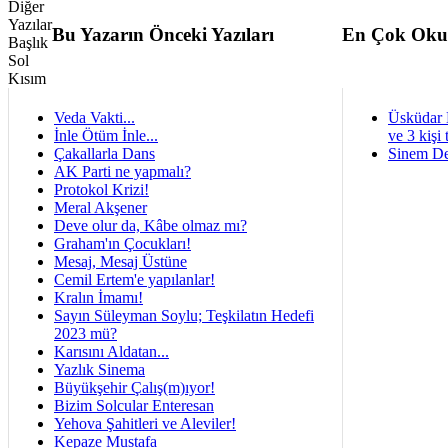
Bu Yazarın Önceki Yazıları
En Çok Oku
Veda Vakti...
Üsküdar 
İnle Ötüm İnle...
ve 3 kişi 
Çakallarla Dans
Sinem De
AK Parti ne yapmalı?
Protokol Krizi!
Meral Akşener
Deve olur da, Kâbe olmaz mı?
Graham'ın Çocukları!
Mesaj, Mesaj Üstüne
Cemil Ertem'e yapılanlar!
Kralın İmamı!
Sayın Süleyman Soylu; Teşkilatın Hedefi
2023 mü?
Karısını Aldatan...
Yazlık Sinema
Büyükşehir Çalış(m)ıyor!
Bizim Solcular Enteresan
Yehova Şahitleri ve Aleviler!
Kepaze Mustafa