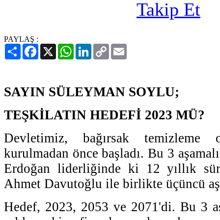
PAYLAŞ :
Paylaş
Facebook
X
WhatsApp
LinkedIn
Copy
Email
Link
SAYIN SÜLEYMAN SOYLU;
TEŞKİLATIN HEDEFİ 2023 MÜ?
Devletimiz, bağırsak temizleme
kurulmadan önce başladı. Bu 3 aşamalı 
Erdoğan liderliğinde ki 12 yıllık sü
Ahmet Davutoğlu ile birlikte üçüncü aş
Hedef, 2023, 2053 ve 2071'di. Bu 3 a