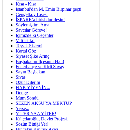
Kısa - Kısa
İstanbul'dan M. Emin Birpınar geçti
Çengelköy Lisesi
İSPARK'a birisi dur desin!
Söylemiştim, Ama
Savcılar Göreve!
İçimizde ki Çeçenler
Vali İstifa!
Teşvik Sistemi
Kartal Göz
Siyaset Şike Arınç
Başbakanın İlçesinin Hali!
Fenerbahçe ve Kirli Savaş
Sayın Başbakan
Sivas
Özür Dilerim
HAK YİYENİN...
Denge
Mum Söndü
SEZEN AKSU'YA MEKTUP
Yerse...
YİTER YAA YİTER!
Kılıçdaroğlu, Devlet Projesi.
Sözün Bittiği Yer!
Hıncal'ın Kuyruk Acısı...