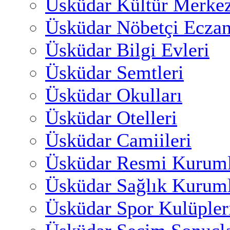
Üsküdar Kültür Merkez
Üsküdar Nöbetçi Eczan
Üsküdar Bilgi Evleri
Üsküdar Semtleri
Üsküdar Okulları
Üsküdar Otelleri
Üsküdar Camiileri
Üsküdar Resmi Kuruml
Üsküdar Sağlık Kuruml
Üsküdar Spor Kulüpler