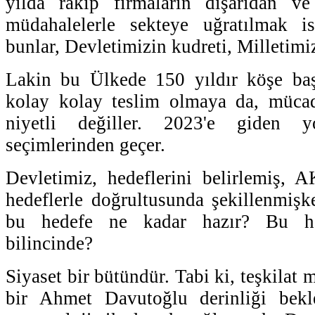
yılda rakip firmaların dışarıdan ve 
müdahalelerle sekteye uğratılmak i
bunlar, Devletimizin kudreti, Milletimizi
Lakin bu Ülkede 150 yıldır köşe başl
kolay kolay teslim olmaya da, müca
niyetli değiller. 2023'e giden 
seçimlerinden geçer.
Devletimiz, hedeflerini belirlemiş, 
hedeflerle doğrultusunda şekillenmişke
bu hedefe ne kadar hazır? Bu he
bilincinde?
Siyaset bir bütündür. Tabi ki, teşkilat
bir Ahmet Davutoğlu derinliği bek