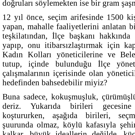
doğruları söylemekten ise bir gram şa
12 yıl önce, seçim arifesinde 1500 kiş
yapan, mahalle faaliyetlerini anlatan b
teşkilatından, İlçe başkanı hakkında
yapıp, onu itibarsızlaştırmak için ka
Kadın Kolları yöneticilerine ve Bele
tutup, içinde bulunduğu İlçe yönet
çalışmalarının içerisinde olan yönetic
hedefinden bahsedebilir miyiz?
Buna sadece, kokuşmuşluk, çürümüşlü
deriz. Yukarıda birileri gecesin
koştururken, aşağıda birileri, seç
şuurunda olmaz, köylü kafasıyla şehi
kalkar, büyük ideallerin değilde, kü