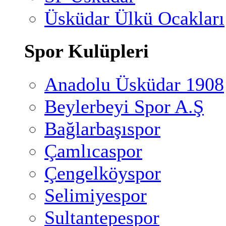
Üsküdar Ülkü Ocakları
Spor Kulüpleri
Anadolu Üsküdar 1908
Beylerbeyi Spor A.Ş
Bağlarbaşıspor
Çamlıcaspor
Çengelköyspor
Selimiyespor
Sultantepespor