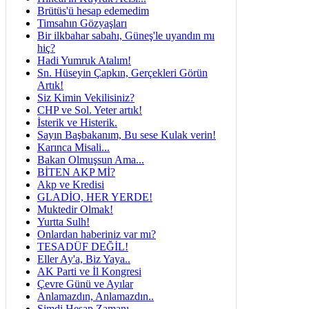
Brütüs'ü hesap edemedim
Timsahın Gözyaşları
Bir ilkbahar sabahı, Güneş'le uyandın mı
hiç?
Hadi Yumruk Atalım!
Sn. Hüseyin Çapkın, Gerçekleri Görün
Artık!
Siz Kimin Vekilisiniz?
CHP ve Sol. Yeter artık!
İsterik ve Histerik.
Sayın Başbakanım, Bu sese Kulak verin!
Karınca Misali...
Bakan Olmuşsun Ama...
BİTEN AKP Mİ?
Akp ve Kredisi
GLADİO, HER YERDE!
Muktedir Olmak!
Yurtta Sulh!
Onlardan haberiniz var mı?
TESADÜF DEĞİL!
Eller Ay'a, Biz Yaya..
AK Parti ve İl Kongresi
Çevre Günü ve Ayılar
Anlamazdın, Anlamazdın..
Şimdi Hesap Zamanı..