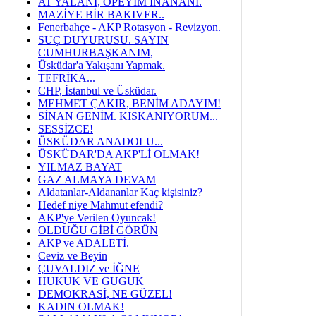
AT YALANI, ÖPEYİM İNANANI.
MAZİYE BİR BAKIVER..
Fenerbahçe - AKP Rotasyon - Revizyon.
SUÇ DUYURUSU. SAYIN
CUMHURBAŞKANIM,
Üsküdar'a Yakışanı Yapmak.
TEFRİKA...
CHP, İstanbul ve Üsküdar.
MEHMET ÇAKIR, BENİM ADAYIM!
SİNAN GENİM. KISKANIYORUM...
SESSİZCE!
ÜSKÜDAR ANADOLU...
ÜSKÜDAR'DA AKP'Lİ OLMAK!
YILMAZ BAYAT
GAZ ALMAYA DEVAM
Aldatanlar-Aldananlar Kaç kişisiniz?
Hedef niye Mahmut efendi?
AKP'ye Verilen Oyuncak!
OLDUĞU GİBİ GÖRÜN
AKP ve ADALETİ.
Ceviz ve Beyin
ÇUVALDIZ ve İĞNE
HUKUK VE GUGUK
DEMOKRASİ, NE GÜZEL!
KADIN OLMAK!