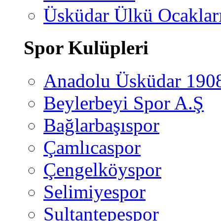
Üsküdar Ülkü Ocaklar
Spor Kulüpleri
Anadolu Üsküdar 190
Beylerbeyi Spor A.Ş
Bağlarbaşıspor
Çamlıcaspor
Çengelköyspor
Selimiyespor
Sultantepespor