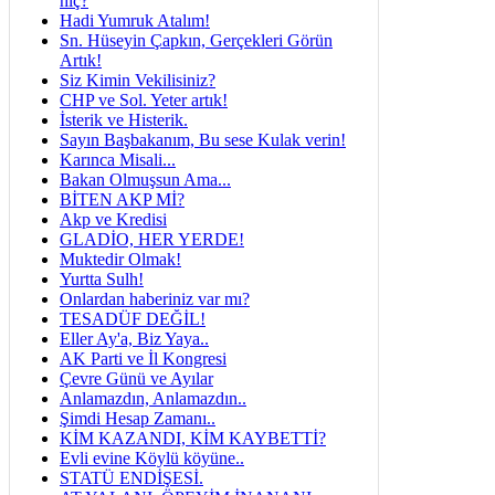
hiç?
Hadi Yumruk Atalım!
Sn. Hüseyin Çapkın, Gerçekleri Görün
Artık!
Siz Kimin Vekilisiniz?
CHP ve Sol. Yeter artık!
İsterik ve Histerik.
Sayın Başbakanım, Bu sese Kulak verin!
Karınca Misali...
Bakan Olmuşsun Ama...
BİTEN AKP Mİ?
Akp ve Kredisi
GLADİO, HER YERDE!
Muktedir Olmak!
Yurtta Sulh!
Onlardan haberiniz var mı?
TESADÜF DEĞİL!
Eller Ay'a, Biz Yaya..
AK Parti ve İl Kongresi
Çevre Günü ve Ayılar
Anlamazdın, Anlamazdın..
Şimdi Hesap Zamanı..
KİM KAZANDI, KİM KAYBETTİ?
Evli evine Köylü köyüne..
STATÜ ENDİŞESİ.