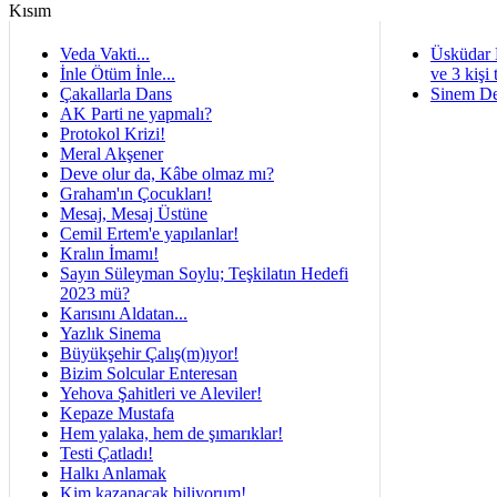
Veda Vakti...
Üsküdar 
İnle Ötüm İnle...
ve 3 kişi 
Çakallarla Dans
Sinem De
AK Parti ne yapmalı?
Protokol Krizi!
Meral Akşener
Deve olur da, Kâbe olmaz mı?
Graham'ın Çocukları!
Mesaj, Mesaj Üstüne
Cemil Ertem'e yapılanlar!
Kralın İmamı!
Sayın Süleyman Soylu; Teşkilatın Hedefi
2023 mü?
Karısını Aldatan...
Yazlık Sinema
Büyükşehir Çalış(m)ıyor!
Bizim Solcular Enteresan
Yehova Şahitleri ve Aleviler!
Kepaze Mustafa
Hem yalaka, hem de şımarıklar!
Testi Çatladı!
Halkı Anlamak
Kim kazanacak biliyorum!