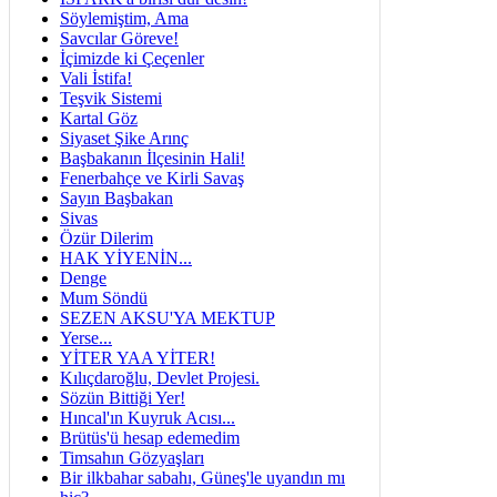
Söylemiştim, Ama
Savcılar Göreve!
İçimizde ki Çeçenler
Vali İstifa!
Teşvik Sistemi
Kartal Göz
Siyaset Şike Arınç
Başbakanın İlçesinin Hali!
Fenerbahçe ve Kirli Savaş
Sayın Başbakan
Sivas
Özür Dilerim
HAK YİYENİN...
Denge
Mum Söndü
SEZEN AKSU'YA MEKTUP
Yerse...
YİTER YAA YİTER!
Kılıçdaroğlu, Devlet Projesi.
Sözün Bittiği Yer!
Hıncal'ın Kuyruk Acısı...
Brütüs'ü hesap edemedim
Timsahın Gözyaşları
Bir ilkbahar sabahı, Güneş'le uyandın mı