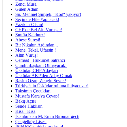
Zenci Musa
Gülen Adam
Sn. Mehmet Şimşek, ''Kod'' yakıyor!
Seçimde Hile Yapılacak!
Yazıklar Olsun!
CHP'de Bel Altı Vuruşlar!
Sınıfta Kaldınız!
Abese Suresi!
Bir Nikahın Ardından...
Mene, Tekel, Ufarsin !
Altın Vuruş!
Cemaat - Hükümet Satrancı
Cumhurbaşkanı Olmayacak!
Üsküdar, CHP Adayları
Üsküdar AKP'den Aday Olmak
Rasim Ozan, Zengin Sever !
Türkiye'nin Üsküdar ruhuna ihtiyacı var!
Taksimin Çocukları
Mustafa Kara'ya Cevap!
Bakış Açısı
Sende Haklısın
Kısa - Kısa
İstanbul'dan M. Emin Birpınar geçti
Çengelköy Lisesi
İSPARK'a birisi dur desin!