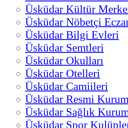
Üsküdar Kültür Merkez
Üsküdar Nöbetçi Ecza
Üsküdar Bilgi Evleri
Üsküdar Semtleri
Üsküdar Okulları
Üsküdar Otelleri
Üsküdar Camiileri
Üsküdar Resmi Kurum
Üsküdar Sağlık Kurum
Üsküdar Spor Kulüple