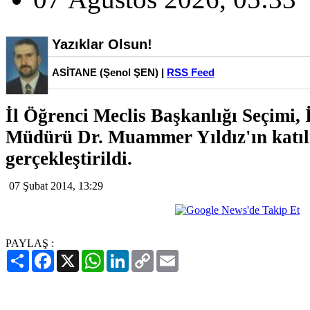
Yazıklar Olsun!
ASİTANE (Şenol ŞEN) |
RSS Feed
İl Öğrenci Meclis Başkanlığı Seçimi, İ
Müdürü Dr. Muammer Yıldız'ın katıl
gerçekleştirildi.
07 Şubat 2014, 13:29
PAYLAŞ :
Paylaş
Facebook
X
WhatsApp
LinkedIn
Copy
Email
Link