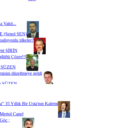
a Vakti...
 (Şenol ŞEN)
oalisyonlu ülkeler?
ent ŞİRİN
Müftü Çözer!!!
i SÜZEN
misini düzeltmeye geldi
a SÜZEN
Biz buyuz...
 SOYSEVİNÇ
a” 35 Yıllık Bir Usta'nın Kalemi
Mertol Canel
Göç ;