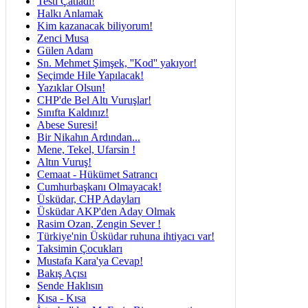
Testi Çatladı!
Halkı Anlamak
Kim kazanacak biliyorum!
Zenci Musa
Gülen Adam
Sn. Mehmet Şimşek, ''Kod'' yakıyor!
Seçimde Hile Yapılacak!
Yazıklar Olsun!
CHP'de Bel Altı Vuruşlar!
Sınıfta Kaldınız!
Abese Suresi!
Bir Nikahın Ardından...
Mene, Tekel, Ufarsin !
Altın Vuruş!
Cemaat - Hükümet Satrancı
Cumhurbaşkanı Olmayacak!
Üsküdar, CHP Adayları
Üsküdar AKP'den Aday Olmak
Rasim Ozan, Zengin Sever !
Türkiye'nin Üsküdar ruhuna ihtiyacı var!
Taksimin Çocukları
Mustafa Kara'ya Cevap!
Bakış Açısı
Sende Haklısın
Kısa - Kısa