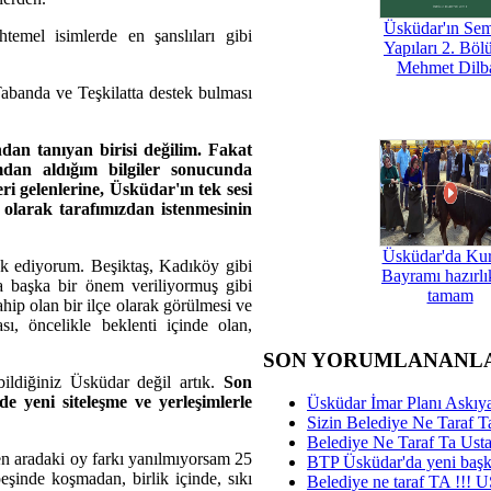
Üsküdar'ın Se
mel isimlerde en şanslıları gibi
Yapıları 2. Böl
Mehmet Dilb
abanda ve Teşkilatta destek bulması
an tanıyan birisi değilim. Fakat
mdan aldığım bilgiler sonucunda
eri gelenlerine, Üsküdar'ın tek sesi
 olarak tarafımızdan istenmesinin
Üsküdar'da Ku
k ediyorum. Beşiktaş, Kadıköy gibi
Bayramı hazırlık
a başka bir önem veriliyormuş gibi
tamam
hip olan bir ilçe olarak görülmesi ve
ı, öncelikle beklenti içinde olan,
SON YORUMLANANL
bildiğiniz Üsküdar değil artık.
Son
e yeni siteleşme ve yerleşimlerle
Üsküdar İmar Planı Askıya
Sizin Belediye Ne Taraf Ta
Belediye Ne Taraf Ta Ust
en aradaki oy farkı yanılmıyorsam 25
BTP Üsküdar'da yeni başka
eşinde koşmadan, birlik içinde, sıkı
Belediye ne taraf TA !!!