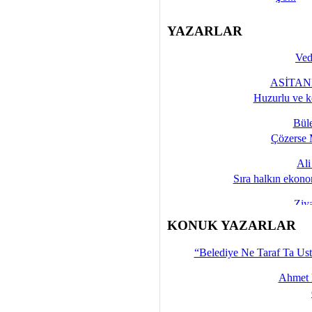
YAZARLAR
Ved
ASİTANE
Huzurlu ve k
Bül
Çözerse 
Al
Sıra halkın ekono
Ziy
İşte 
KONUK YAZARLAR
Yalçın
“Belediye Ne Taraf Ta Ust
Ahmet 