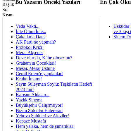
Bu Yazarın Önceki Yazıları
En Çok Oku
Veda Vakti...
Üsküdar 
İnle Ötüm İnle...
ve 3 kişi 
Çakallarla Dans
Sinem De
AK Parti ne yapmalı?
Protokol Krizi!
Meral Akşener
Deve olur da, Kâbe olmaz mı?
Graham'ın Çocukları!
Mesaj, Mesaj Üstüne
Cemil Ertem'e yapılanlar!
Kralın İmamı!
Sayın Süleyman Soylu; Teşkilatın Hedefi
2023 mü?
Karısını Aldatan...
Yazlık Sinema
Büyükşehir Çalış(m)ıyor!
Bizim Solcular Enteresan
Yehova Şahitleri ve Aleviler!
Kepaze Mustafa
Hem yalaka, hem de şımarıklar!