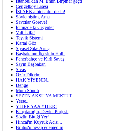
İstanbul'dan M. Emin Birpınar geçti
Çengelköy Lisesi
İSPARK'a birisi dur desin!
Söylemiştim, Ama
Savcılar Göreve!
İçimizde ki Çeçenler
Vali İstifa!
Teşvik Sistemi
Kartal Göz
Siyaset Şike Arınç
Başbakanın İlçesinin Hali!
Fenerbahçe ve Kirli Savaş
Sayın Başbakan
Sivas
Özür Dilerim
HAK YİYENİN...
Denge
Mum Söndü
SEZEN AKSU'YA MEKTUP
Yerse...
YİTER YAA YİTER!
Kılıçdaroğlu, Devlet Projesi.
Sözün Bittiği Yer!
Hıncal'ın Kuyruk Acısı...
Brütüs'ü hesap edemedim