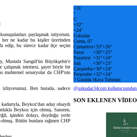
+
31
°
C
I
+
32°
+
24°
onuşulanları paylaşmak istiyorum.
Uskudar
 her ne kadar bu kişiler üzerinden
Cuma, 07
fa edip, bu sürece kadar ilçe seçim
Cumartesi
+
33°
+
26°
Pazar
+
30°
+
25°
Pazartesi
+
31°
+
24°
ey, Mustafa Sarıgül'ün Büyükşehir'e
Salı
+
30°
+
23°
e çalışmak istemesi, şayet böyle bir
Çarşamba
+
30°
+
24°
ması muhtemel senaryolar da CHP'nin
Perşembe
+
32°
+
24°
7 Günlük Hava Tahmini
 izliyorsunuz. Ben burada, sadece
@uskudar34com kullanıcısından
SON EKLENEN VİDE
 kadarıyla, Beykoz'dan aday olsaydı
ğunlukla Beykoz için olmuş. Sanırım,
l, işinden dolayı, doyduğu yerle
ması olmuş. Bütün bunlara rağmen CHP
lerden.