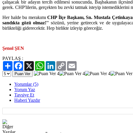
çalışacak bir adayın tercih edilmesi sonucunda, Başbakanın ilçesi
gerek. CHP'lilerin, gerçekten bu zevki tatmak isteyip istemediklerini
Her halde bu merakımı
CHP İlçe Başkanı, Sn. Mustafa Çetinkaya'
sandıkta gözü olmaz!''
sözünü, yerine getirecek ve de uygulayaca
birlikteliği giderecektir. Hep birlikte izleyip göreceğiz.
Şenol ŞEN
PAYLAŞ :
Paylaş
Facebook
X
WhatsApp
LinkedIn
Copy
Email
Link
Yorumlar (5)
Yorum Yaz
Tavsiye Et
Haberi Yazdır