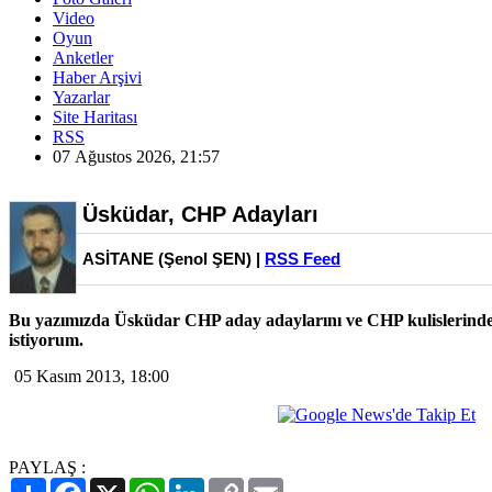
Video
Oyun
Anketler
Haber Arşivi
Yazarlar
Site Haritası
RSS
07 Ağustos 2026, 21:57
Üsküdar, CHP Adayları
ASİTANE (Şenol ŞEN) |
RSS Feed
Bu yazımızda Üsküdar CHP aday adaylarını ve CHP kulislerind
istiyorum.
05 Kasım 2013, 18:00
PAYLAŞ :
Paylaş
Facebook
X
WhatsApp
LinkedIn
Copy
Email