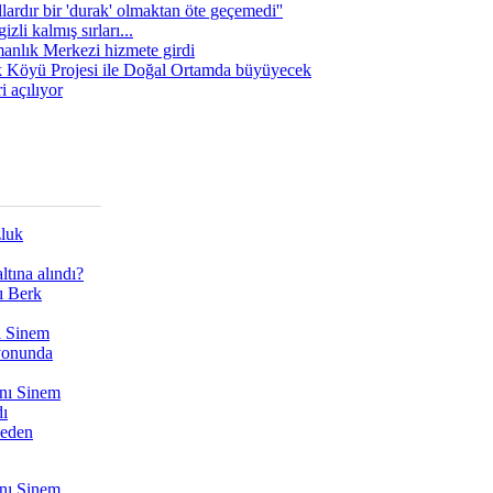
lardır bir 'durak' olmaktan öte geçemedi''
zli kalmış sırları...
manlık Merkezi hizmete girdi
 Köyü Projesi ile Doğal Ortamda büyüyecek
i açılıyor
zluk
tına alındı?
ı Berk
ı Sinem
yonunda
nı Sinem
dı
Neden
nı Sinem