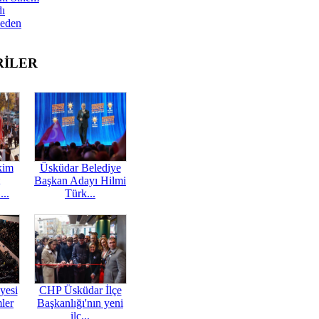
dı
Neden
RİLER
kim
Üsküdar Belediye
Başkan Adayı Hilmi
...
Türk...
yesi
CHP Üsküdar İlçe
mler
Başkanlığı'nın yeni
ilç...