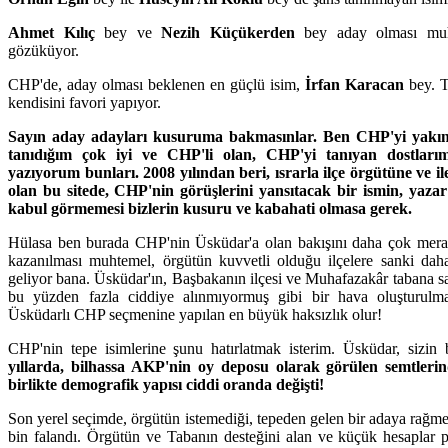
Ahmet Kılıç
bey ve
Nezih Küçükerden
bey aday olması muhte
gözüküyor.
CHP'de, aday olması beklenen en güçlü isim,
İrfan Karacan
bey. T
kendisini favori yapıyor.
Sayın aday adayları kusuruma bakmasınlar. Ben CHP'yi yakınd
tanıdığım çok iyi ve CHP'li olan, CHP'yi tanıyan dostları
yazıyorum bunları. 2008 yılından beri, ısrarla ilçe örgütüne ve il
olan bu sitede, CHP'nin görüşlerini yansıtacak bir ismin, yazar
kabul görmemesi bizlerin kusuru ve kabahati olmasa gerek.
Hülasa ben burada CHP'nin Üsküdar'a olan bakışını daha çok mera
kazanılması muhtemel, örgütün kuvvetli olduğu ilçelere sanki dah
geliyor bana. Üsküdar'ın, Başbakanın ilçesi ve Muhafazakâr tabana sa
bu yüzden fazla ciddiye alınmıyormuş gibi bir hava oluşturulmas
Üsküdarlı CHP seçmenine yapılan en büyük haksızlık olur!
CHP'nin tepe isimlerine şunu hatırlatmak isterim. Üsküdar, sizin 
yıllarda, bilhassa AKP'nin oy deposu olarak görülen semtlerind
birlikte demografik yapısı ciddi oranda değişti!
Son yerel seçimde, örgütün istemediği, tepeden gelen bir adaya rağm
bin falandı. Örgütün ve Tabanın desteğini alan ve küçük hesaplar p