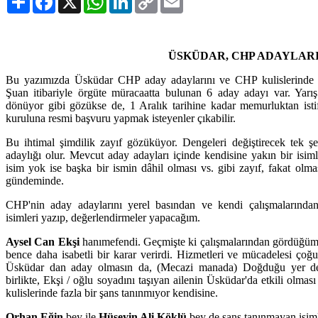
Link
ÜSKÜDAR, CHP ADAYLAR
Bu yazımızda Üsküdar CHP aday adaylarını ve CHP kulislerinde k
Şuan itibariyle örgüte müracaatta bulunan 6 aday adayı var. Yarış
dönüyor gibi gözükse de, 1 Aralık tarihine kadar memurluktan isti
kuruluna resmi başvuru yapmak isteyenler çıkabilir.
Bu ihtimal şimdilik zayıf gözüküyor. Dengeleri değiştirecek tek ş
adaylığı olur. Mevcut aday adayları içinde kendisine yakın bir isiml
isim yok ise başka bir ismin dâhil olması vs. gibi zayıf, fakat ol
gündeminde.
CHP'nin aday adaylarını yerel basından ve kendi çalışmalarından
isimleri yazıp, değerlendirmeler yapacağım.
Aysel Can Ekşi
hanımefendi. Geçmişte ki çalışmalarından gördüğüm
bence daha isabetli bir karar verirdi. Hizmetleri ve mücadelesi ço
Üsküdar dan aday olmasın da, (Mecazi manada) Doğduğu yer deği
birlikte, Ekşi / oğlu soyadını taşıyan ailenin Üsküdar'da etkili ol
kulislerinde fazla bir şans tanınmıyor kendisine.
Orhan Eğin
bey ile
Hüseyin Ali Köklü
bey de şans tanınmayan isim