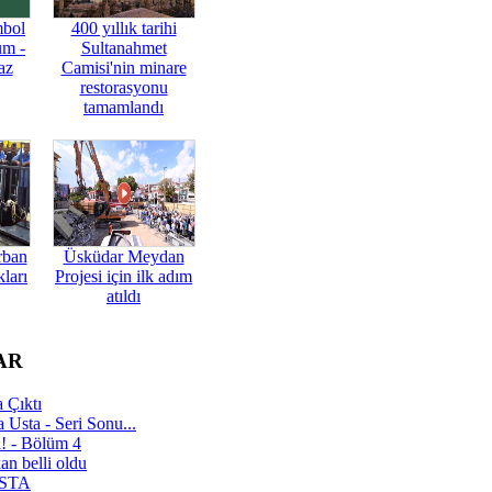
mbol
400 yıllık tarihi
üm -
Sultanahmet
az
Camisi'nin minare
restorasyonu
tamamlandı
rban
Üsküdar Meydan
ları
Projesi için ilk adım
atıldı
AR
 Çıktı
 Usta - Seri Sonu...
a! - Bölüm 4
n belli oldu
 USTA