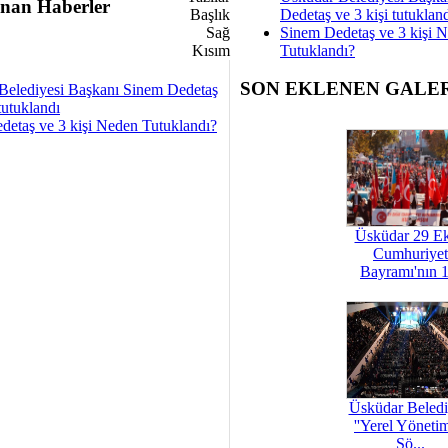
nan Haberler
Dedetaş ve 3 kişi tutuklan
Sinem Dedetaş ve 3 kişi 
Tutuklandı?
SON EKLENEN GALE
Belediyesi Başkanı Sinem Dedetaş
tutuklandı
detaş ve 3 kişi Neden Tutuklandı?
Üsküdar 29 E
Cumhuriyet
Bayramı'nın 1
Üsküdar Beledi
''Yerel Yöneti
Şö...