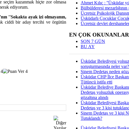
nde seçim kazanmak hiçte zor olmasa
Ahmet Kılıç : ''Üsküdar yıl
 merak ediyorum.
Bülbülderesi mezarlığının gi
Ücretsiz Psikolojik Danış
nın ''Sokakta ayak izi olmayanın,
Üsküdarlı Çocuklar Çocuk
k ciddi bir aday tercihi ve örgütün
Ücretsiz devlet dershaneler
EN ÇOK OKUNANLAR
SON 7 GÜN
BU AY
Üsküdar Belediyesi yolsu
soruşturmasında neler var?
Sinem Dedetaş neden gözal
Üsküdar CHP İlçe Başkan
Tütüncü istifa etti
Üsküdar Belediye Başkan
Dedetaş yolsuzluk operas
gözaltına alındı
Üsküdar Belediyesi Başka
Dedetaş ve 3 kişi tutuklan
Sinem Dedetaş ve 3 kişi 
Tutuklandı?
Üsküdar Belediyesi Başka