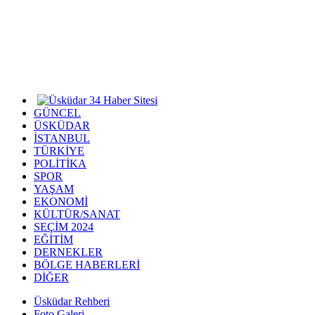
GÜNCEL
ÜSKÜDAR
İSTANBUL
TÜRKİYE
POLİTİKA
SPOR
YAŞAM
EKONOMİ
KÜLTÜR/SANAT
SEÇİM 2024
EĞİTİM
DERNEKLER
BÖLGE HABERLERİ
DİĞER
Üsküdar Rehberi
Foto Galeri