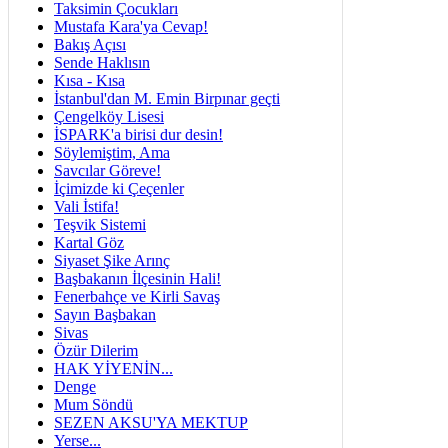
Taksimin Çocukları
Mustafa Kara'ya Cevap!
Bakış Açısı
Sende Haklısın
Kısa - Kısa
İstanbul'dan M. Emin Birpınar geçti
Çengelköy Lisesi
İSPARK'a birisi dur desin!
Söylemiştim, Ama
Savcılar Göreve!
İçimizde ki Çeçenler
Vali İstifa!
Teşvik Sistemi
Kartal Göz
Siyaset Şike Arınç
Başbakanın İlçesinin Hali!
Fenerbahçe ve Kirli Savaş
Sayın Başbakan
Sivas
Özür Dilerim
HAK YİYENİN...
Denge
Mum Söndü
SEZEN AKSU'YA MEKTUP
Yerse...