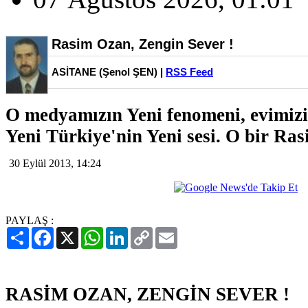
Rasim Ozan, Zengin Sever !
ASİTANE (Şenol ŞEN) |
RSS Feed
O medyamızın Yeni fenomeni, evimizi
Yeni Türkiye'nin Yeni sesi. O bir Ra
30 Eylül 2013, 14:24
PAYLAŞ :
Paylaş
Facebook
X
WhatsApp
LinkedIn
Copy
Email
Link
RASİM OZAN, ZENGİN SEVER !