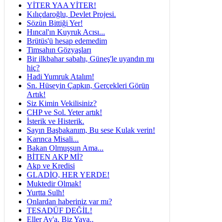
YİTER YAA YİTER!
Kılıçdaroğlu, Devlet Projesi.
Sözün Bittiği Yer!
Hıncal'ın Kuyruk Acısı...
Brütüs'ü hesap edemedim
Timsahın Gözyaşları
Bir ilkbahar sabahı, Güneş'le uyandın mı
hiç?
Hadi Yumruk Atalım!
Sn. Hüseyin Çapkın, Gerçekleri Görün
Artık!
Siz Kimin Vekilisiniz?
CHP ve Sol. Yeter artık!
İsterik ve Histerik.
Sayın Başbakanım, Bu sese Kulak verin!
Karınca Misali...
Bakan Olmuşsun Ama...
BİTEN AKP Mİ?
Akp ve Kredisi
GLADİO, HER YERDE!
Muktedir Olmak!
Yurtta Sulh!
Onlardan haberiniz var mı?
TESADÜF DEĞİL!
Eller Ay'a, Biz Yaya..