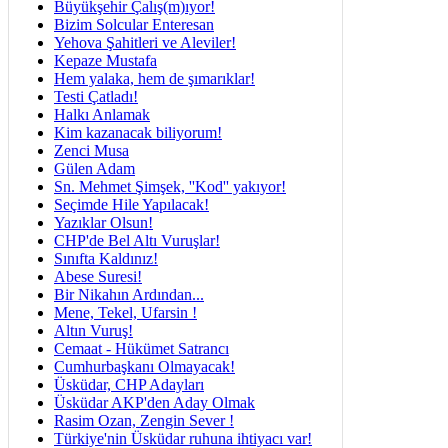
Büyükşehir Çalış(m)ıyor!
Bizim Solcular Enteresan
Yehova Şahitleri ve Aleviler!
Kepaze Mustafa
Hem yalaka, hem de şımarıklar!
Testi Çatladı!
Halkı Anlamak
Kim kazanacak biliyorum!
Zenci Musa
Gülen Adam
Sn. Mehmet Şimşek, ''Kod'' yakıyor!
Seçimde Hile Yapılacak!
Yazıklar Olsun!
CHP'de Bel Altı Vuruşlar!
Sınıfta Kaldınız!
Abese Suresi!
Bir Nikahın Ardından...
Mene, Tekel, Ufarsin !
Altın Vuruş!
Cemaat - Hükümet Satrancı
Cumhurbaşkanı Olmayacak!
Üsküdar, CHP Adayları
Üsküdar AKP'den Aday Olmak
Rasim Ozan, Zengin Sever !
Türkiye'nin Üsküdar ruhuna ihtiyacı var!