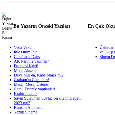
Bu Yazarın Önceki Yazıları
En Çok Oku
Veda Vakti...
Üsküdar 
İnle Ötüm İnle...
ve 3 kişi 
Çakallarla Dans
Sinem De
AK Parti ne yapmalı?
Protokol Krizi!
Meral Akşener
Deve olur da, Kâbe olmaz mı?
Graham'ın Çocukları!
Mesaj, Mesaj Üstüne
Cemil Ertem'e yapılanlar!
Kralın İmamı!
Sayın Süleyman Soylu; Teşkilatın Hedefi
2023 mü?
Karısını Aldatan...
Yazlık Sinema