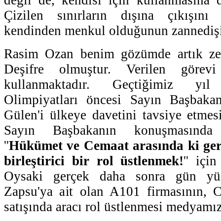
değil de, kendisi için kullanmasına d
Çizilen sınırların dışına çıkışını
kendinden menkul olduğunun zannedişi
Rasim Ozan benim gözümde artık zeng
Deşifre olmuştur. Verilen göre
kullanmaktadır. Geçtiğimiz yı
Olimpiyatları öncesi Sayın Başbakan
Gülen'i ülkeye davetini tavsiye etmes
Sayın Başbakanın konuşmasında 
''
Hükümet ve Cemaat arasında ki ger
birleştirici bir rol üstlenmek!
'' içi
Oysaki gerçek daha sonra gün yüz
Zapsu'ya ait olan A101 firmasının, 
satışında aracı rol üstlenmesi medyamız