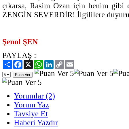
çıkarsa, Rasim Ozan için benim gib
ZENGİN SEVERDİR! İlgililere duyurul
Şenol ŞEN
PAYLAŞ :
Paylaş
Facebook
X
WhatsApp
LinkedIn
Copy
Email
Link
Yorumlar (2)
Yorum Yaz
Tavsiye Et
Haberi Yazdır