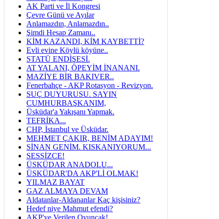
AK Parti ve İl Kongresi
Çevre Günü ve Ayılar
Anlamazdın, Anlamazdın..
Şimdi Hesap Zamanı..
KİM KAZANDI, KİM KAYBETTİ?
Evli evine Köylü köyüne..
STATÜ ENDİŞESİ.
AT YALANI, ÖPEYİM İNANANI.
MAZİYE BİR BAKIVER..
Fenerbahçe - AKP Rotasyon - Revizyon.
SUÇ DUYURUSU. SAYIN
CUMHURBAŞKANIM,
Üsküdar'a Yakışanı Yapmak.
TEFRİKA...
CHP, İstanbul ve Üsküdar.
MEHMET ÇAKIR, BENİM ADAYIM!
SİNAN GENİM. KISKANIYORUM...
SESSİZCE!
ÜSKÜDAR ANADOLU...
ÜSKÜDAR'DA AKP'Lİ OLMAK!
YILMAZ BAYAT
GAZ ALMAYA DEVAM
Aldatanlar-Aldananlar Kaç kişisiniz?
Hedef niye Mahmut efendi?
AKP'ye Verilen Oyuncak!