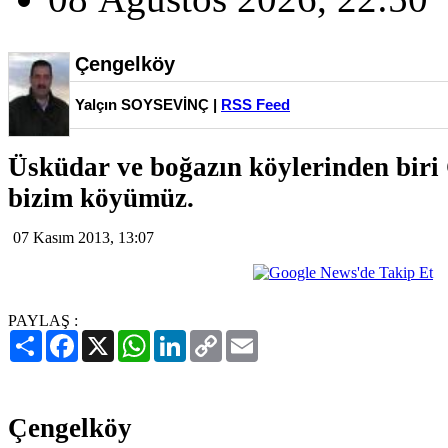
Çengelköy
Yalçın SOYSEVİNÇ |
RSS Feed
Üsküdar ve boğazın köylerinden bir
bizim köyümüz.
07 Kasım 2013, 13:07
PAYLAŞ :
Paylaş
Facebook
X
WhatsApp
LinkedIn
Copy
Email
Link
Çengelköy