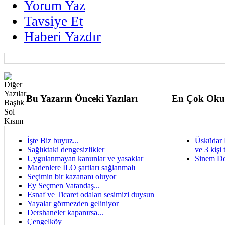
Yorum Yaz
Tavsiye Et
Haberi Yazdır
Bu Yazarın Önceki Yazıları
En Çok Oku
İşte Biz buyuz...
Üsküdar 
Sağlıktaki dengesizlikler
ve 3 kişi 
Uygulanmayan kanunlar ve yasaklar
Sinem De
Madenlere İLO şartları sağlanmalı
Seçimin bir kazananı oluyor
Ey Seçmen Vatandaş...
Esnaf ve Ticaret odaları sesimizi duysun
Yayalar görmezden geliniyor
Dershaneler kapanırsa...
Çengelköy