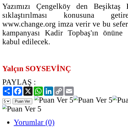
Yazımızı Çengelköy den Beşiktaş Ka
sıklaştırılması konusuna getir
www.change.org imza verir ve bu seferl
kampanyası Kadir Topbaş'ın önüne
kabul edilecek.
Yalçın SOYSEVİNÇ
PAYLAŞ :
Paylaş
Facebook
X
WhatsApp
LinkedIn
Copy
Email
Link
Yorumlar (0)