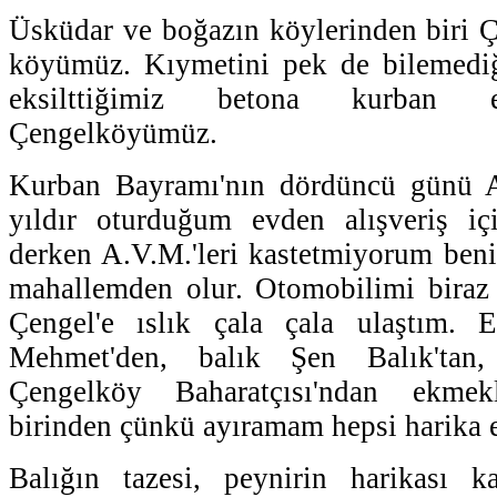
Üsküdar ve boğazın köylerinden biri 
köyümüz. Kıymetini pek de bilemediğ
eksilttiğimiz betona kurban e
Çengelköyümüz.
Kurban Bayramı'nın dördüncü günü A
yıldır oturduğum evden alışveriş içi
derken A.V.M.'leri kastetmiyorum beni
mahallemden olur. Otomobilimi biraz 
Çengel'e ıslık çala çala ulaştım. 
Mehmet'den, balık Şen Balık'tan
Çengelköy Baharatçısı'ndan ekmekle
birinden çünkü ayıramam hepsi harika 
Balığın tazesi, peynirin harikası k