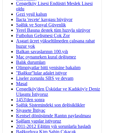
Çengelköy Lisesi Endüstri Meslek Lisesi
oldu
Gezi yeşil kalsın
İlaçta 'reçete' kavgası büyüyor
Sağlık ve Sosyal Güvenlik
Yerel Basına destek tüm hızıyla sürüyor
Futbolun Gelişmesi Çok Zor
Asgari ücret yükseltilmeden çalışana rahat
huzur yok
Balkan savaşlarının 100.yılı
Maç oynanırken kural değişmez
Balık durumları
Olimpiyatlar bitti yenisine bakalım
''Bağkur''lular adalet istiyor
Liseler zorunlu SBS ye devam
Masal
Çengelköy'den Üsküdar ve Kadıköy'e Deniz
Ulaşımı İstiyoruz
1453'den sonra
Sağlık Sistemindeki son değişiklikler
Siyasete İhtiyaç
Kentsel dönüşümde Rantın paylaşılması
Sağlam yapılar istiyoruz
2011-2012 Eğitim yılı sorunlarla başladı
Bağkurluya Kim Sahip Çıkacak