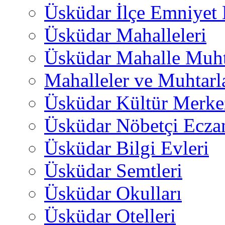
Üsküdar İlçe Emniyet
Üsküdar Mahalleleri
Üsküdar Mahalle Muht
Mahalleler ve Muhtarl
Üsküdar Kültür Merkez
Üsküdar Nöbetçi Ecza
Üsküdar Bilgi Evleri
Üsküdar Semtleri
Üsküdar Okulları
Üsküdar Otelleri