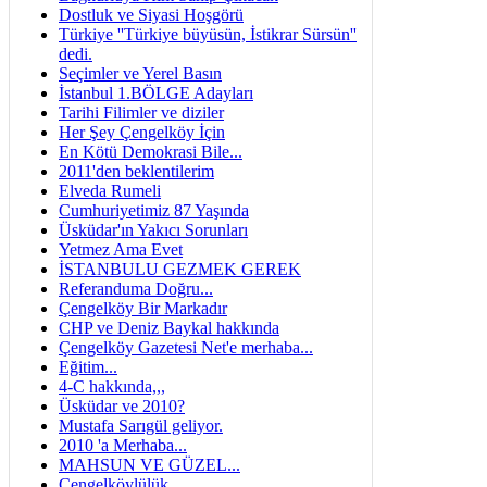
Dostluk ve Siyasi Hoşgörü
Türkiye ''Türkiye büyüsün, İstikrar Sürsün''
dedi.
Seçimler ve Yerel Basın
İstanbul 1.BÖLGE Adayları
Tarihi Filimler ve diziler
Her Şey Çengelköy İçin
En Kötü Demokrasi Bile...
2011'den beklentilerim
Elveda Rumeli
Cumhuriyetimiz 87 Yaşında
Üsküdar'ın Yakıcı Sorunları
Yetmez Ama Evet
İSTANBULU GEZMEK GEREK
Referanduma Doğru...
Çengelköy Bir Markadır
CHP ve Deniz Baykal hakkında
Çengelköy Gazetesi Net'e merhaba...
Eğitim...
4-C hakkında,,,
Üsküdar ve 2010?
Mustafa Sarıgül geliyor.
2010 'a Merhaba...
MAHSUN VE GÜZEL...
Çengelköylülük...