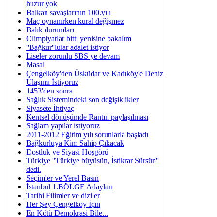
huzur yok
Balkan savaşlarının 100.yılı
Maç oynanırken kural değişmez
Balık durumları
Olimpiyatlar bitti yenisine bakalım
''Bağkur''lular adalet istiyor
Liseler zorunlu SBS ye devam
Masal
Çengelköy'den Üsküdar ve Kadıköy'e Deniz
Ulaşımı İstiyoruz
1453'den sonra
Sağlık Sistemindeki son değişiklikler
Siyasete İhtiyaç
Kentsel dönüşümde Rantın paylaşılması
Sağlam yapılar istiyoruz
2011-2012 Eğitim yılı sorunlarla başladı
Bağkurluya Kim Sahip Çıkacak
Dostluk ve Siyasi Hoşgörü
Türkiye ''Türkiye büyüsün, İstikrar Sürsün''
dedi.
Seçimler ve Yerel Basın
İstanbul 1.BÖLGE Adayları
Tarihi Filimler ve diziler
Her Şey Çengelköy İçin
En Kötü Demokrasi Bile...