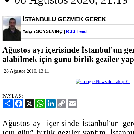
İSTANBULU GEZMEK GEREK
Yalçın SOYSEVİNÇ |
RSS Feed
Ağustos ayı içerisinde İstanbul'un ge
alabilmek için günü birlik geziler yap
28 Ağustos 2010, 13:11
PAYLAŞ :
Paylaş
Facebook
X
WhatsApp
LinkedIn
Copy
Email
Link
Ağustos ayı içerisinde İstanbul'un ger
için günü birlik geziler yaptım. İstanbu