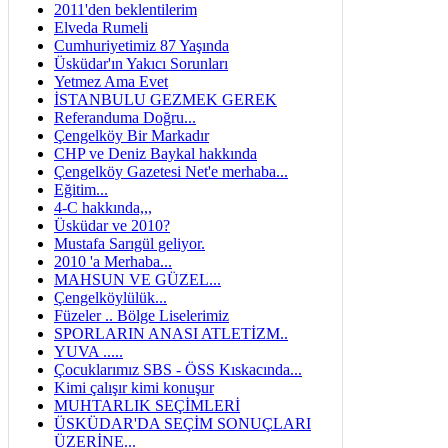
2011'den beklentilerim
Elveda Rumeli
Cumhuriyetimiz 87 Yaşında
Üsküdar'ın Yakıcı Sorunları
Yetmez Ama Evet
İSTANBULU GEZMEK GEREK
Referanduma Doğru...
Çengelköy Bir Markadır
CHP ve Deniz Baykal hakkında
Çengelköy Gazetesi Net'e merhaba...
Eğitim...
4-C hakkında,,,
Üsküdar ve 2010?
Mustafa Sarıgül geliyor.
2010 'a Merhaba...
MAHSUN VE GÜZEL...
Çengelköylülük...
Füzeler .. Bölge Liselerimiz
SPORLARIN ANASI ATLETİZM..
YUVA .....
Çocuklarımız SBS - ÖSS Kıskacında...
Kimi çalışır kimi konuşur
MUHTARLIK SEÇİMLERİ
ÜSKÜDAR'DA SEÇİM SONUÇLARI
ÜZERİNE...