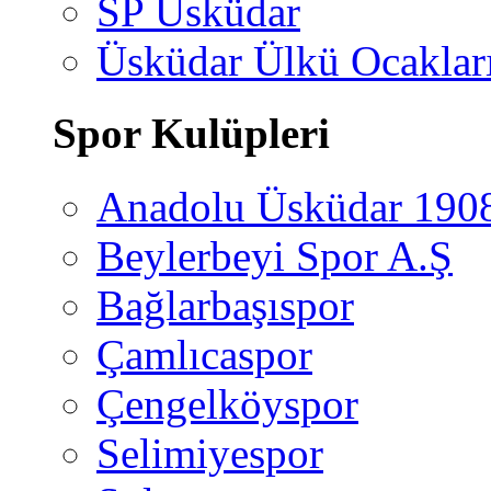
SP Üsküdar
Üsküdar Ülkü Ocaklar
Spor Kulüpleri
Anadolu Üsküdar 190
Beylerbeyi Spor A.Ş
Bağlarbaşıspor
Çamlıcaspor
Çengelköyspor
Selimiyespor