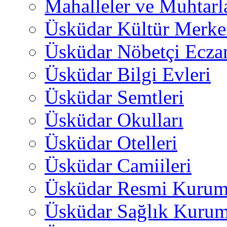
Mahalleler ve Muhtarl
Üsküdar Kültür Merkez
Üsküdar Nöbetçi Ecza
Üsküdar Bilgi Evleri
Üsküdar Semtleri
Üsküdar Okulları
Üsküdar Otelleri
Üsküdar Camiileri
Üsküdar Resmi Kurum
Üsküdar Sağlık Kurum