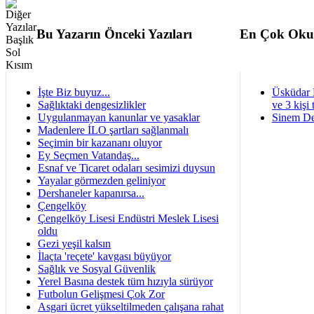
Bu Yazarın Önceki Yazıları
En Çok Oku
İşte Biz buyuz...
Üsküdar 
Sağlıktaki dengesizlikler
ve 3 kişi 
Uygulanmayan kanunlar ve yasaklar
Sinem De
Madenlere İLO şartları sağlanmalı
Seçimin bir kazananı oluyor
Ey Seçmen Vatandaş...
Esnaf ve Ticaret odaları sesimizi duysun
Yayalar görmezden geliniyor
Dershaneler kapanırsa...
Çengelköy
Çengelköy Lisesi Endüstri Meslek Lisesi
oldu
Gezi yeşil kalsın
İlaçta 'reçete' kavgası büyüyor
Sağlık ve Sosyal Güvenlik
Yerel Basına destek tüm hızıyla sürüyor
Futbolun Gelişmesi Çok Zor
Asgari ücret yükseltilmeden çalışana rahat