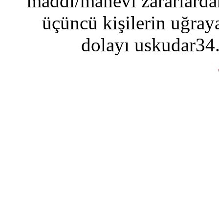
maddi/manevi zararlardan
üçüncü kişilerin uğraya
dolayı uskudar34