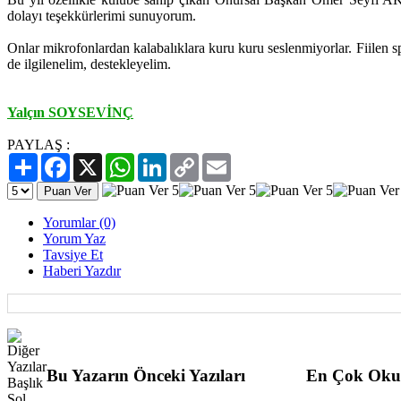
dolayı teşekkürlerimi sunuyorum.
Onlar mikrofonlardan kalabalıklara kuru kuru seslenmiyorlar. Fiilen s
de ilgilenelim, destekleyelim.
Yalçın SOYSEVİNÇ
PAYLAŞ :
Paylaş
Facebook
X
WhatsApp
LinkedIn
Copy
Email
Link
Yorumlar (0)
Yorum Yaz
Tavsiye Et
Haberi Yazdır
Bu Yazarın Önceki Yazıları
En Çok Oku