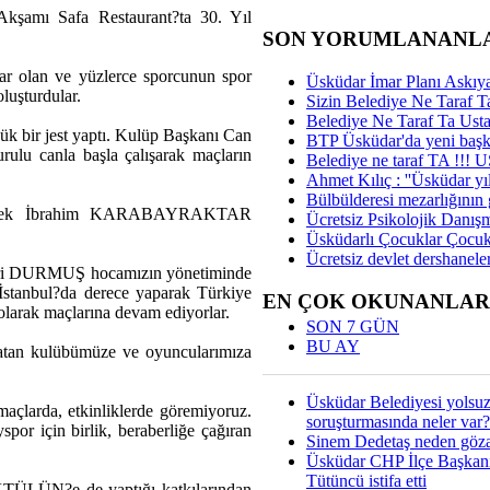
Akşamı Safa Restaurant?ta 30. Yıl
SON YORUMLANANL
ar olan ve yüzlerce sporcunun spor
Üsküdar İmar Planı Askıya
oluşturdular.
Sizin Belediye Ne Taraf Ta
Belediye Ne Taraf Ta Ust
bir jest yaptı. Kulüp Başkanı Can
BTP Üsküdar'da yeni başka
lu canla başla çalışarak maçların
Belediye ne taraf TA !!!
Ahmet Kılıç : ''Üsküdar yıl
Bülbülderesi mezarlığının gi
eçirerek İbrahim KARABAYRAKTAR
Ücretsiz Psikolojik Danış
Üsküdarlı Çocuklar Çocuk
Ücretsiz devlet dershaneler
Sabri DURMUŞ hocamızın yönetiminde
z İstanbul?da derece yaparak Türkiye
EN ÇOK OKUNANLAR
 olarak maçlarına devam ediyorlar.
SON 7 GÜN
BU AY
 atan kulübümüze ve oyuncularımıza
Üsküdar Belediyesi yolsu
açlarda, etkinliklerde göremiyoruz.
soruşturmasında neler var?
spor için birlik, beraberliğe çağıran
Sinem Dedetaş neden gözal
Üsküdar CHP İlçe Başkan
Tütüncü istifa etti
KTÜLÜN?e de yaptığı katkılarından