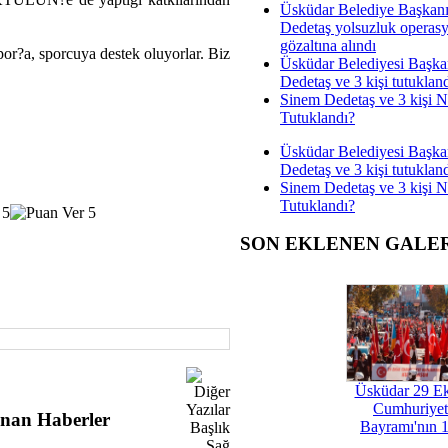
Üsküdar Belediye Başkan
Dedetaş yolsuzluk operas
gözaltına alındı
por?a, sporcuya destek oluyorlar. Biz
Üsküdar Belediyesi Başka
Dedetaş ve 3 kişi tutuklan
Sinem Dedetaş ve 3 kişi 
Tutuklandı?
Üsküdar Belediyesi Başka
Dedetaş ve 3 kişi tutuklan
Sinem Dedetaş ve 3 kişi 
Tutuklandı?
SON EKLENEN GALE
Üsküdar 29 E
Cumhuriyet
nan Haberler
Bayramı'nın 1