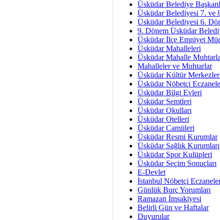
Av. Ş
Üsküdar Belediye Başkanl
Üsküdar Belediyesi 7. ve
İmar Sorunlarının Genel Ç
Üsküdar Belediyesi 6. Dö
9. Dönem Üsküdar Belediy
Çet
Üsküdar İlçe Emniyet Mü
Arakan Ner
Üsküdar Mahalleleri
Üsküdar Mahalle Muhtarla
Hüsam
Mahalleler ve Muhtarlar
Bayramın Mü
Üsküdar Kültür Merkezler
Üsküdar Nöbetçi Eczanele
Es
Üsküdar Bilgi Evleri
Ruhsal Yön
Üsküdar Semtleri
Üsküdar Okulları
Zülf
Üsküdar Otelleri
Üsküdar Kar
Üsküdar Camiileri
Üsküdar Resmi Kurumlar
Mus
Üsküdar Sağlık Kurumları
Üsküdar Spor Kulüpleri
Üsküdar Seçim Sonuçları
E-Devlet
İstanbul Nöbetçi Eczanele
Günlük Burç Yorumları
Ramazan İmsakiyesi
Belirli Gün ve Haftalar
Duyurular