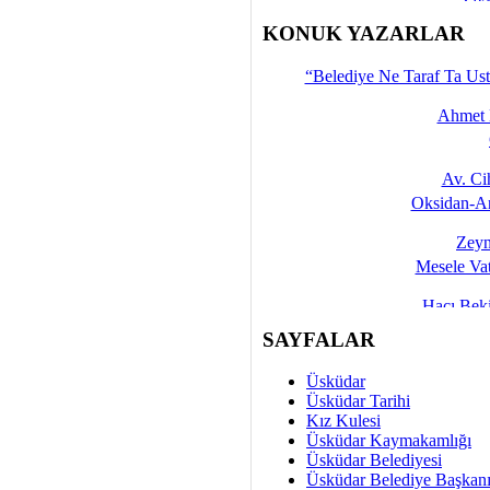
İşte 
KONUK YAZARLAR
Yalçın
“Belediye Ne Taraf Ta Ust
Ahmet 
Av. C
Oksidan-An
Zeyn
Mesele Vat
Hacı Be
Okullarda M
SAYFALAR
Mesu
Üsküdar
Dünya Fani, Ama Kısa
Üsküdar Tarihi
Kız Kulesi
Sav
Üsküdar Kaymakamlığı
Hukukun Adale
Üsküdar Belediyesi
Üsküdar Belediye Başkan