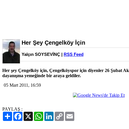
Her Şey Çengelköy İçin
Yalçın SOYSEVİNÇ |
RSS Feed
Her şey Çengelköy için, Çengelköyspor için diyenler 26 Şubat Ak
dayanışma yemeğinde bir araya geldiler.
05 Mart 2011, 16:59
PAYLAŞ :
Paylaş
Facebook
X
WhatsApp
LinkedIn
Copy
Email
Link