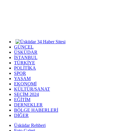
GÜNCEL
ÜSKÜDAR
İSTANBUL
TÜRKİYE
POLİTİKA
SPOR
YAŞAM
EKONOMİ
KÜLTÜR/SANAT
SEÇİM 2024
EĞİTİM
DERNEKLER
BÖLGE HABERLERİ
DİĞER
Üsküdar Rehberi
Foto Galeri