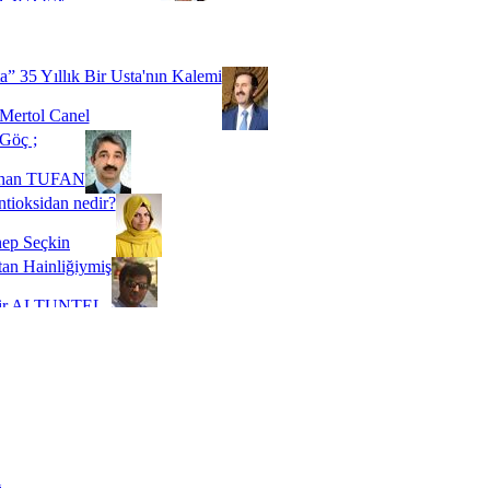
Biz buyuz...
 SOYSEVİNÇ
a” 35 Yıllık Bir Usta'nın Kalemi
Mertol Canel
Göç ;
ihan TUFAN
tioksidan nedir?
ep Seçkin
an Hainliğiymiş
kir ALTUNTEL
adde Bağımlılığı
t Kaymakçı
 Bir Süre De Olsa Burdayız
aş ŞENEL
ti Kalmadı Üstadım!
ı