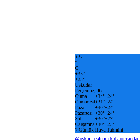
+
32
°
C
+
33°
+
23°
Uskudar
Perşembe, 06
Cuma
+
34°
+
24°
Cumartesi
+
31°
+
24°
Pazar
+
30°
+
24°
Pazartesi
+
30°
+
24°
Salı
+
30°
+
23°
Çarşamba
+
30°
+
23°
7 Günlük Hava Tahmini
@uskudar34com kullanıcısından