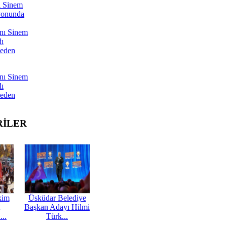
ı Sinem
yonunda
nı Sinem
dı
Neden
nı Sinem
dı
Neden
RİLER
kim
Üsküdar Belediye
Başkan Adayı Hilmi
...
Türk...