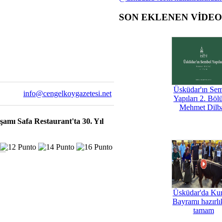
SON EKLENEN VİDE
Üsküdar'ın Se
info@cengelkoygazetesi.net
Yapıları 2. Böl
Mehmet Dilb
şamı Safa Restaurant'ta 30. Yıl
Üsküdar'da Ku
Bayramı hazırlık
tamam