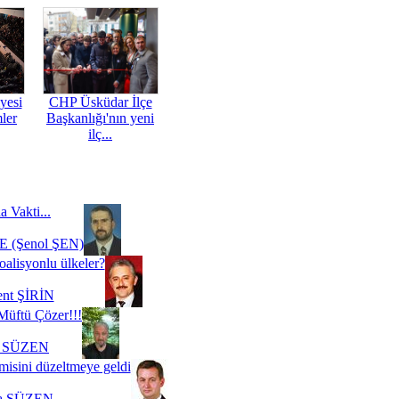
yesi
CHP Üsküdar İlçe
mler
Başkanlığı'nın yeni
ilç...
a Vakti...
 (Şenol ŞEN)
oalisyonlu ülkeler?
ent ŞİRİN
Müftü Çözer!!!
i SÜZEN
misini düzeltmeye geldi
a SÜZEN