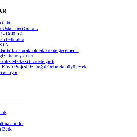
AR
 Çıktı
 Usta - Seri Sonu...
a! - Bölüm 4
n belli oldu
 USTA
lardır bir 'durak' olmaktan öte geçemedi''
zli kalmış sırları...
manlık Merkezi hizmete girdi
 Köyü Projesi ile Doğal Ortamda büyüyecek
i açılıyor
zluk
tına alındı?
ı Berk