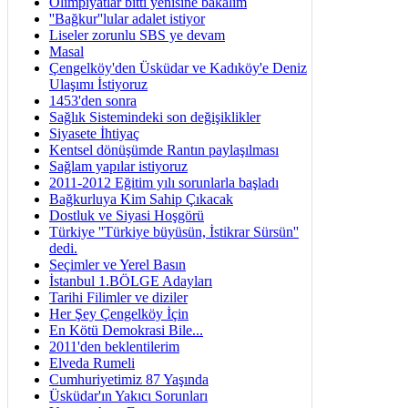
Olimpiyatlar bitti yenisine bakalım
''Bağkur''lular adalet istiyor
Liseler zorunlu SBS ye devam
Masal
Çengelköy'den Üsküdar ve Kadıköy'e Deniz
Ulaşımı İstiyoruz
1453'den sonra
Sağlık Sistemindeki son değişiklikler
Siyasete İhtiyaç
Kentsel dönüşümde Rantın paylaşılması
Sağlam yapılar istiyoruz
2011-2012 Eğitim yılı sorunlarla başladı
Bağkurluya Kim Sahip Çıkacak
Dostluk ve Siyasi Hoşgörü
Türkiye ''Türkiye büyüsün, İstikrar Sürsün''
dedi.
Seçimler ve Yerel Basın
İstanbul 1.BÖLGE Adayları
Tarihi Filimler ve diziler
Her Şey Çengelköy İçin
En Kötü Demokrasi Bile...
2011'den beklentilerim
Elveda Rumeli
Cumhuriyetimiz 87 Yaşında
Üsküdar'ın Yakıcı Sorunları