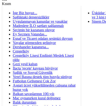
İşte Biz buyuz...
Üsküdar 
Sağlıktaki dengesizlikler
ve 3 kişi 
Uygulanmayan kanunlar ve yasaklar
Sinem De
Madenlere İLO şartları sağlanmalı
Seçimin bir kazananı oluyor
Ey Seçmen Vatandaş...
Esnaf ve Ticaret odaları sesimizi duysun
Yayalar görmezden geliniyor
Dershaneler kapanırsa...
Çengelköy
Çengelköy Lisesi Endüstri Meslek Lisesi
oldu
Gezi yeşil kalsın
İlaçta 'reçete' kavgası büyüyor
Sağlık ve Sosyal Güvenlik
Yerel Basına destek tüm hızıyla sürüyor
Futbolun Gelişmesi Çok Zor
Asgari ücret yükseltilmeden çalışana rahat
huzur yok
Balkan savaşlarının 100.yılı
Maç oynanırken kural değişmez
Balık durumları