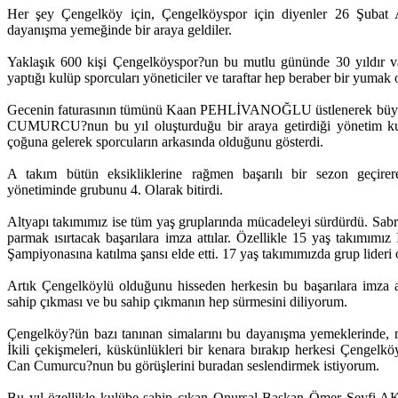
Her şey Çengelköy için, Çengelköyspor için diyenler 26 Şubat 
dayanışma yemeğinde bir araya geldiler.
Yaklaşık 600 kişi Çengelköyspor?un bu mutlu gününde 30 yıldır v
yaptığı kulüp sporcuları yöneticiler ve taraftar hep beraber bir yumak 
Gecenin faturasının tümünü Kaan PEHLİVANOĞLU üstlenerek büyük 
CUMURCU?nun bu yıl oluşturduğu bir araya getirdiği yönetim kuru
çoğuna gelerek sporcuların arkasında olduğunu gösterdi.
A takım bütün eksikliklerine rağmen başarılı bir sezon g
yönetiminde grubunu 4. Olarak bitirdi.
Altyapı takımımız ise tüm yaş gruplarında mücadeleyi sürdürdü. 
parmak ısırtacak başarılara imza attılar. Özellikle 15 yaş takımımı
Şampiyonasına katılma şansı elde etti. 17 yaş takımımızda grup lideri
Artık Çengelköylü olduğunu hisseden herkesin bu başarılara imza
sahip çıkması ve bu sahip çıkmanın hep sürmesini diliyorum.
Çengelköy?ün bazı tanınan simalarını bu dayanışma yemeklerinde, m
İkili çekişmeleri, küskünlükleri bir kenara bırakıp herkesi Çengelköy
Can Cumurcu?nun bu görüşlerini buradan seslendirmek istiyorum.
Bu yıl özellikle kulübe sahip çıkan Onursal Başkan Ömer Seyfi A