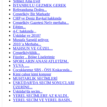
Yetmez Ama Evet
İSTANBULU GEZMEK GEREK
Referanduma Doğru...
Çengelköy Bir Markadır
CHP ve Deniz Baykal hakkında
Çengelköy Gazetesi Net'e merhaba...
Eğitim...
4-C hakkında,,,
Üsküdar ve 2010?
Mustafa Sarıgül geliyor.
2010 'a Merhaba...
MAHSUN VE GÜZEL...
Çengelköylülük...
Füzeler .. Bölge Liselerimiz
SPORLARIN ANASI ATLETİZM..
YUVA .....
Çocuklarımız SBS - ÖSS Kıskacında...
Kimi çalışır kimi konuşur
MUHTARLIK SEÇİMLERİ
ÜSKÜDAR'DA SEÇİM SONUÇLARI
ÜZERİNE...
Üsküdar'da seçim...
YEREL SEÇİMLERE AZ KALDI..
YEREL SEÇİM VE YEREL BASIN..