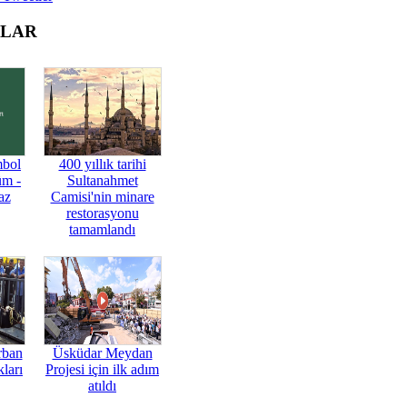
OLAR
mbol
400 yıllık tarihi
üm -
Sultanahmet
az
Camisi'nin minare
restorasyonu
tamamlandı
rban
Üsküdar Meydan
ları
Projesi için ilk adım
atıldı