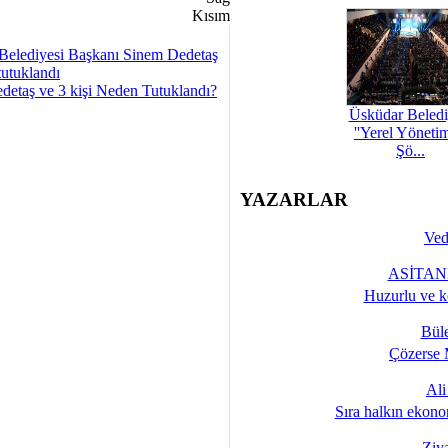
Belediyesi Başkanı Sinem Dedetaş
tutuklandı
detaş ve 3 kişi Neden Tutuklandı?
Üsküdar Beledi
''Yerel Yöneti
Şö...
YAZARLAR
Ved
ASİTANE
Huzurlu ve k
Bül
Çözerse 
Al
Sıra halkın ekono
Ziy