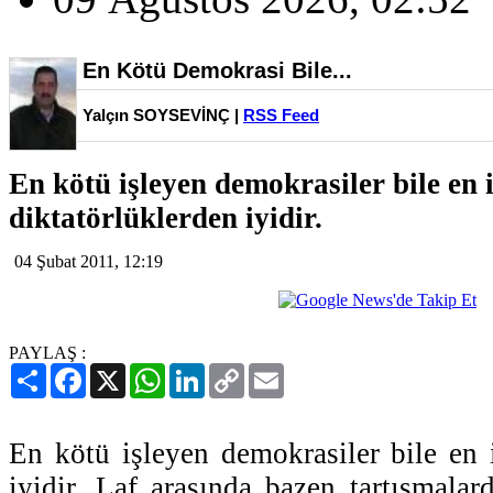
En Kötü Demokrasi Bile...
Yalçın SOYSEVİNÇ |
RSS Feed
En kötü işleyen demokrasiler bile en i
diktatörlüklerden iyidir.
04 Şubat 2011, 12:19
PAYLAŞ :
Paylaş
Facebook
X
WhatsApp
LinkedIn
Copy
Email
Link
En kötü işleyen demokrasiler bile en i
iyidir. Laf arasında bazen tartışmalar