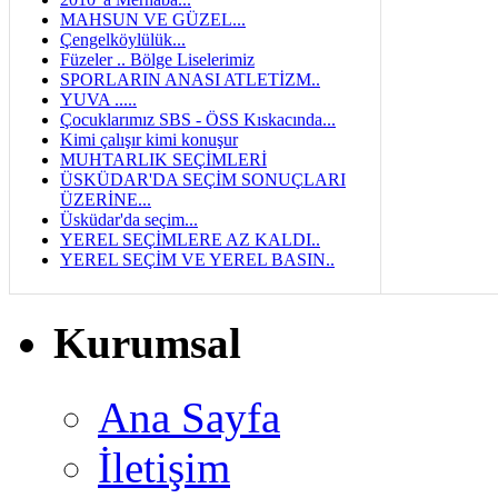
MAHSUN VE GÜZEL...
Çengelköylülük...
Füzeler .. Bölge Liselerimiz
SPORLARIN ANASI ATLETİZM..
YUVA .....
Çocuklarımız SBS - ÖSS Kıskacında...
Kimi çalışır kimi konuşur
MUHTARLIK SEÇİMLERİ
ÜSKÜDAR'DA SEÇİM SONUÇLARI
ÜZERİNE...
Üsküdar'da seçim...
YEREL SEÇİMLERE AZ KALDI..
YEREL SEÇİM VE YEREL BASIN..
Kurumsal
Ana Sayfa
İletişim