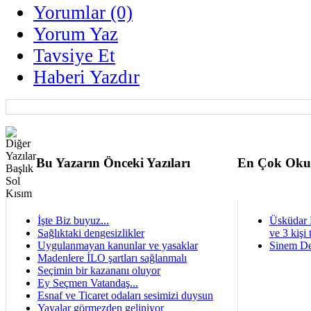
Yorumlar (0)
Yorum Yaz
Tavsiye Et
Haberi Yazdır
Bu Yazarın Önceki Yazıları
En Çok Oku
İşte Biz buyuz...
Üsküdar 
Sağlıktaki dengesizlikler
ve 3 kişi 
Uygulanmayan kanunlar ve yasaklar
Sinem De
Madenlere İLO şartları sağlanmalı
Seçimin bir kazananı oluyor
Ey Seçmen Vatandaş...
Esnaf ve Ticaret odaları sesimizi duysun
Yayalar görmezden geliniyor