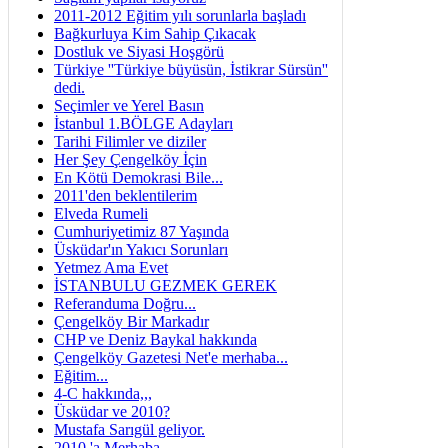
2011-2012 Eğitim yılı sorunlarla başladı
Bağkurluya Kim Sahip Çıkacak
Dostluk ve Siyasi Hoşgörü
Türkiye ''Türkiye büyüsün, İstikrar Sürsün''
dedi.
Seçimler ve Yerel Basın
İstanbul 1.BÖLGE Adayları
Tarihi Filimler ve diziler
Her Şey Çengelköy İçin
En Kötü Demokrasi Bile...
2011'den beklentilerim
Elveda Rumeli
Cumhuriyetimiz 87 Yaşında
Üsküdar'ın Yakıcı Sorunları
Yetmez Ama Evet
İSTANBULU GEZMEK GEREK
Referanduma Doğru...
Çengelköy Bir Markadır
CHP ve Deniz Baykal hakkında
Çengelköy Gazetesi Net'e merhaba...
Eğitim...
4-C hakkında,,,
Üsküdar ve 2010?
Mustafa Sarıgül geliyor.
2010 'a Merhaba...