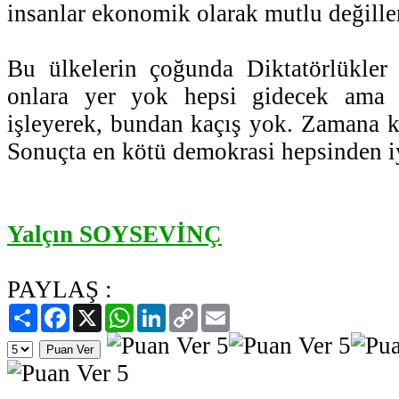
insanlar ekonomik olarak mutlu değille
Bu ülkelerin çoğunda Diktatörlükler 
onlara yer yok hepsi gidecek ama n
işleyerek, bundan kaçış yok. Zamana 
Sonuçta en kötü demokrasi hepsinden iy
Yalçın SOYSEVİNÇ
PAYLAŞ :
Paylaş
Facebook
X
WhatsApp
LinkedIn
Copy
Email
Link