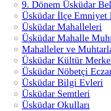
9. Dönem Üsküdar Bel
Üsküdar İlçe Emniyet
Üsküdar Mahalleleri
Üsküdar Mahalle Muht
Mahalleler ve Muhtarl
Üsküdar Kültür Merkez
Üsküdar Nöbetçi Ecza
Üsküdar Bilgi Evleri
Üsküdar Semtleri
Üsküdar Okulları