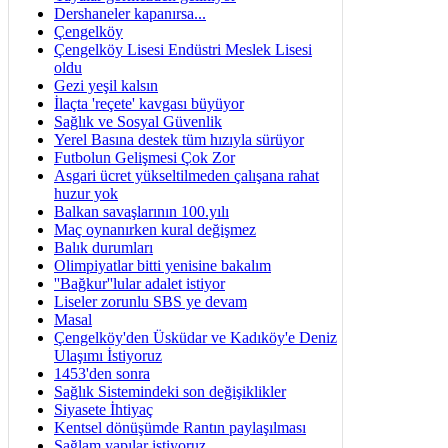
Dershaneler kapanırsa...
Çengelköy
Çengelköy Lisesi Endüstri Meslek Lisesi
oldu
Gezi yeşil kalsın
İlaçta 'reçete' kavgası büyüyor
Sağlık ve Sosyal Güvenlik
Yerel Basına destek tüm hızıyla sürüyor
Futbolun Gelişmesi Çok Zor
Asgari ücret yükseltilmeden çalışana rahat
huzur yok
Balkan savaşlarının 100.yılı
Maç oynanırken kural değişmez
Balık durumları
Olimpiyatlar bitti yenisine bakalım
''Bağkur''lular adalet istiyor
Liseler zorunlu SBS ye devam
Masal
Çengelköy'den Üsküdar ve Kadıköy'e Deniz
Ulaşımı İstiyoruz
1453'den sonra
Sağlık Sistemindeki son değişiklikler
Siyasete İhtiyaç
Kentsel dönüşümde Rantın paylaşılması
Sağlam yapılar istiyoruz