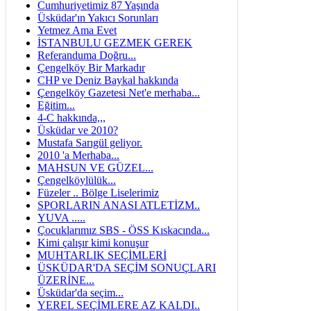
Cumhuriyetimiz 87 Yaşında
Üsküdar'ın Yakıcı Sorunları
Yetmez Ama Evet
İSTANBULU GEZMEK GEREK
Referanduma Doğru...
Çengelköy Bir Markadır
CHP ve Deniz Baykal hakkında
Çengelköy Gazetesi Net'e merhaba...
Eğitim...
4-C hakkında,,,
Üsküdar ve 2010?
Mustafa Sarıgül geliyor.
2010 'a Merhaba...
MAHSUN VE GÜZEL...
Çengelköylülük...
Füzeler .. Bölge Liselerimiz
SPORLARIN ANASI ATLETİZM..
YUVA .....
Çocuklarımız SBS - ÖSS Kıskacında...
Kimi çalışır kimi konuşur
MUHTARLIK SEÇİMLERİ
ÜSKÜDAR'DA SEÇİM SONUÇLARI
ÜZERİNE...
Üsküdar'da seçim...
YEREL SEÇİMLERE AZ KALDI..