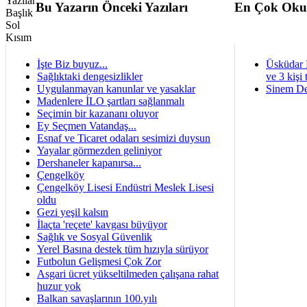
Bu Yazarın Önceki Yazıları
En Çok Oku
İşte Biz buyuz...
Üsküdar 
Sağlıktaki dengesizlikler
ve 3 kişi 
Uygulanmayan kanunlar ve yasaklar
Sinem De
Madenlere İLO şartları sağlanmalı
Seçimin bir kazananı oluyor
Ey Seçmen Vatandaş...
Esnaf ve Ticaret odaları sesimizi duysun
Yayalar görmezden geliniyor
Dershaneler kapanırsa...
Çengelköy
Çengelköy Lisesi Endüstri Meslek Lisesi
oldu
Gezi yeşil kalsın
İlaçta 'reçete' kavgası büyüyor
Sağlık ve Sosyal Güvenlik
Yerel Basına destek tüm hızıyla sürüyor
Futbolun Gelişmesi Çok Zor
Asgari ücret yükseltilmeden çalışana rahat
huzur yok
Balkan savaşlarının 100.yılı