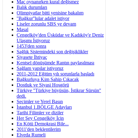
Maç oynanırken kural değişmez
Balık durumları
Olimpiyatlar bitti yenisine bakalım
''Bağkur''lular adalet istiyor
Liseler zorunlu SBS ye devam
Masal
Çengelköy'den Üsküdar ve Kadıköy'e Deniz
Ulaşımı İstiyoruz
1453'den sonra
Sağlık Sistemindeki son değişiklikler
Siyasete İhtiyaç
Kentsel dönüşümde Rantın paylaşılması
Sağlam yapılar istiyoruz
2011-2012 Eğitim yılı sorunlarla başladı
Bağkurluya Kim Sahip Çıkacak
Dostluk ve Siyasi Hoşgörü
Türkiye ''Türkiye büyüsün, İstikrar Sürsün''
dedi.
Seçimler ve Yerel Basın
İstanbul 1.BÖLGE Adayları
Tarihi Filimler ve diziler
Her Şey Çengelköy İçin
En Kötü Demokrasi Bile...
2011'den beklentilerim
Elveda Rumeli