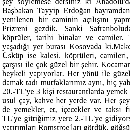
şey söylemese dersiniz ki Anadolu'da
Başbakan Tayyip Erdoğan bayramdan 
yenilenen bir caminin açılışını ya
Prizreni gezdik. Sanki Safranbolud
köprüler, tarihi binalar ve camiler.
yaşadığı yer burası Kosovada ki.Make
Üsküp ise kalesi, köprüleri, camiler
çarşısı ile çok güzel bir şehir. Kocam
heykeli yapıyorlar. Her yönü ile güze
damak tadı mutfaklarımız aynı, hiç yab
20.-TL'ye 3 kişi restaurantlarda yemek 
usul çay, kahve her yerde var. Her şey
de yemekler, et, içecekler ve taksi fi
TL'ye gittiğimiz yere 2.-TL'ye gidiy
yatırımları Romstroe'ları gördük, göğs