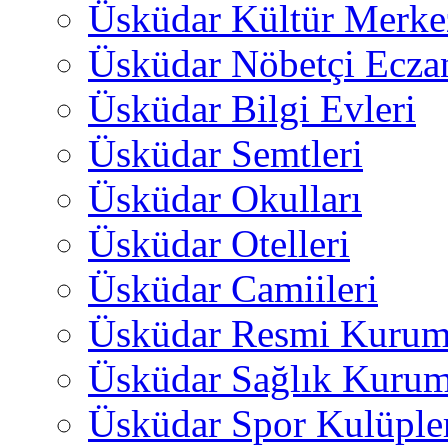
Üsküdar Kültür Merkez
Üsküdar Nöbetçi Ecza
Üsküdar Bilgi Evleri
Üsküdar Semtleri
Üsküdar Okulları
Üsküdar Otelleri
Üsküdar Camiileri
Üsküdar Resmi Kurum
Üsküdar Sağlık Kurum
Üsküdar Spor Kulüple