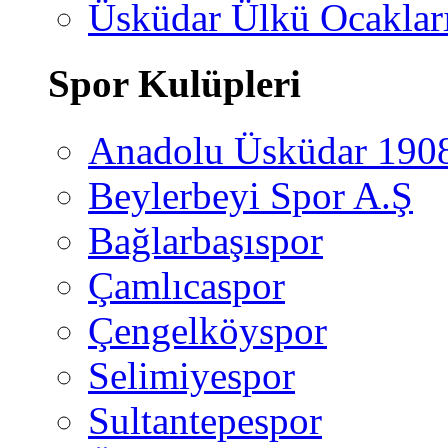
Üsküdar Ülkü Ocaklar
Spor Kulüpleri
Anadolu Üsküdar 190
Beylerbeyi Spor A.Ş
Bağlarbaşıspor
Çamlıcaspor
Çengelköyspor
Selimiyespor
Sultantepespor