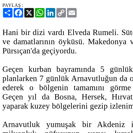
PAYLAŞ :
Paylaş
Facebook
X
WhatsApp
LinkedIn
Copy
Email
Link
Hani bir dizi vardı Elveda Rumeli. Süt
ve damatlarının öyküsü. Makedonya 
Pürsıçan'da geçiyordu.
Geçen kurban bayramında 5 günlük
planlarken 7 günlük Arnavutluğun da ol
ederek o bölgenin tamamını görme 
Geçen yıl da Bosna, Hersek, Hırvat
yaparak kuzey bölgelerini gezip izleni
Arnavutluk yumuşak bir Akdeniz i