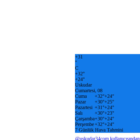
+
31
°
C
+
32°
+
24°
Uskudar
Cumartesi, 08
Cuma
+
32°
+
24°
Pazar
+
30°
+
25°
Pazartesi
+
31°
+
24°
Salı
+
30°
+
23°
Çarşamba
+
30°
+
24°
Perşembe
+
32°
+
24°
7 Günlük Hava Tahmini
@uskudar34com kullanıcısından