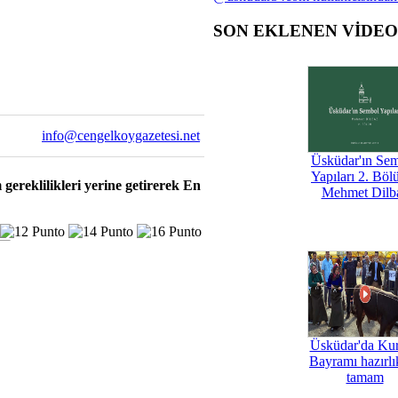
SON EKLENEN VİDE
info@cengelkoygazetesi.net
Üsküdar'ın Se
Yapıları 2. Böl
gereklilikleri yerine getirerek En
Mehmet Dilb
Üsküdar'da Ku
Bayramı hazırlık
tamam