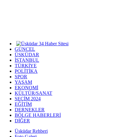
GÜNCEL
ÜSKÜDAR
İSTANBUL
TÜRKİYE
POLİTİKA
SPOR
YAŞAM
EKONOMİ
KÜLTÜR/SANAT
SEÇİM 2024
EĞİTİM
DERNEKLER
BÖLGE HABERLERİ
DİĞER
Üsküdar Rehberi
Foto Galeri