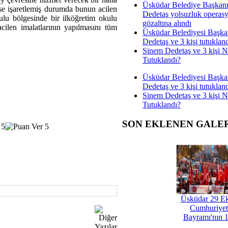
Üsküdar Belediye Başkan
lise işaretlemiş durumda bunun acilen
Dedetaş yolsuzluk operas
ulu bölgesinde bir ilköğretim okulu
gözaltına alındı
acilen imalatlarının yapılmasını tüm
Üsküdar Belediyesi Başka
Dedetaş ve 3 kişi tutuklan
Sinem Dedetaş ve 3 kişi 
Tutuklandı?
Üsküdar Belediyesi Başka
Dedetaş ve 3 kişi tutuklan
Sinem Dedetaş ve 3 kişi 
Tutuklandı?
SON EKLENEN GALE
Üsküdar 29 E
Cumhuriyet
Bayramı'nın 1