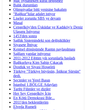
Maç oynanırken kural değişmez
Balık durumları
Olimpiyatlar bitti yenisine bakalım
''Bağkur''lular adalet istiyor
Liseler zorunlu SBS ye devam
Masal
Çengelköy'den Üsküdar ve Kadıköy'e Deniz
Ulaşımı İstiyoruz
1453'den sonra
Sağlık Sistemindeki son değişiklikler
Siyasete İhtiyaç
Kentsel dönüşümde Rantın paylaşılması
Sağlam yapılar istiyoruz
2011-2012 Eğitim yılı sorunlarla başladı
Bağkurluya Kim Sahip Çıkacak
Dostluk ve Siyasi Hoşgörü
Türkiye ''Türkiye büyüsün, İstikrar Sürsün''
dedi.
Seçimler ve Yerel Basın
İstanbul 1.BÖLGE Adayları
Tarihi Filimler ve diziler
Her Şey Çengelköy İçin
En Kötü Demokrasi Bile...
2011'den beklentilerim
Elveda Rumeli