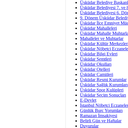
Av. Ş
Üsküdar Belediye Başkanl
Üsküdar Belediyesi 7. ve
İmar Sorunlarının Genel Ç
Üsküdar Belediyesi 6. Dö
9. Dönem Üsküdar Belediy
Çet
Üsküdar İlçe Emniyet Mü
Arakan Ner
Üsküdar Mahalleleri
Üsküdar Mahalle Muhtarla
Hüsam
Mahalleler ve Muhtarlar
Bayramın Mü
Üsküdar Kültür Merkezler
Üsküdar Nöbetçi Eczanele
Es
Üsküdar Bilgi Evleri
Ruhsal Yön
Üsküdar Semtleri
Üsküdar Okulları
Zülf
Üsküdar Otelleri
Üsküdar Kar
Üsküdar Camiileri
Üsküdar Resmi Kurumlar
Mus
Üsküdar Sağlık Kurumları
Üsküdar Spor Kulüpleri
Üsküdar Seçim Sonuçları
E-Devlet
İstanbul Nöbetçi Eczanele
Günlük Burç Yorumları
Ramazan İmsakiyesi
Belirli Gün ve Haftalar
Duyurular