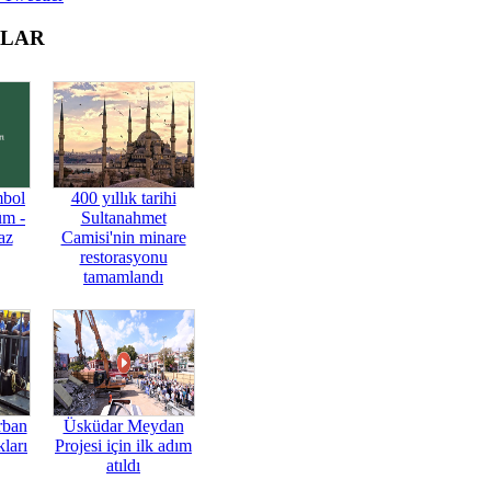
OLAR
mbol
400 yıllık tarihi
üm -
Sultanahmet
az
Camisi'nin minare
restorasyonu
tamamlandı
rban
Üsküdar Meydan
ları
Projesi için ilk adım
atıldı