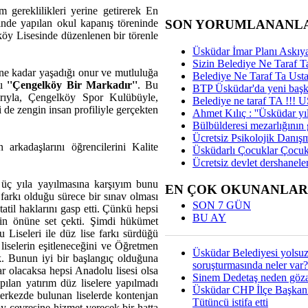
 gereklilikleri yerine getirerek En
nde yapılan okul kapanış töreninde
SON YORUMLANANL
öy Lisesinde düzenlenen bir törenle
Üsküdar İmar Planı Askıya
Sizin Belediye Ne Taraf Ta
e kadar yaşadığı onur ve mutluluğa
Belediye Ne Taraf Ta Ust
tı
''Çengelköy Bir Markadır''
. Bu
BTP Üsküdar'da yeni başka
arıyla, Çengelköy Spor Kulübüyle,
Belediye ne taraf TA !!!
 de zengin insan profiliyle gerçekten
Ahmet Kılıç : ''Üsküdar yıl
Bülbülderesi mezarlığının gi
Ücretsiz Psikolojik Danış
rkadaşlarını öğrencilerini Kalite
Üsküdarlı Çocuklar Çocuk
Ücretsiz devlet dershaneler
üç yıla yayılmasına karşıyım bunu
EN ÇOK OKUNANLAR
m farkı olduğu sürece bir sınav olması
SON 7 GÜN
tatil haklarını gasp etti. Çünkü hepsi
BU AY
inin önüne set çekti. Şimdi hükümet
 Liseleri ile düz lise farkı sürdüğü
liselerin eşitleneceğini ve Öğretmen
Üsküdar Belediyesi yolsu
uk. Bunun iyi bir başlangıç olduğuna
soruşturmasında neler var?
ar olacaksa hepsi Anadolu lisesi olsa
Sinem Dedetaş neden gözal
pılan yatırım düz liselere yapılmadı
Üsküdar CHP İlçe Başkan
merkezde bulunan liselerde kontenjan
Tütüncü istifa etti
y çevresine hizmet verecek bir hatta