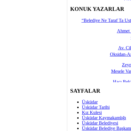
İşte 
KONUK YAZARLAR
Yalçın
“Belediye Ne Taraf Ta Ust
Ahmet 
Av. C
Oksidan-An
Zeyn
Mesele Vat
Hacı Be
Okullarda M
SAYFALAR
Mesu
Üsküdar
Dünya Fani, Ama Kısa
Üsküdar Tarihi
Kız Kulesi
Sav
Üsküdar Kaymakamlığı
Hukukun Adale
Üsküdar Belediyesi
Üsküdar Belediye Başkan