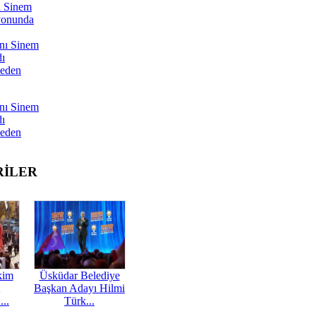
ı Sinem
yonunda
nı Sinem
dı
Neden
nı Sinem
dı
Neden
RİLER
kim
Üsküdar Belediye
Başkan Adayı Hilmi
...
Türk...