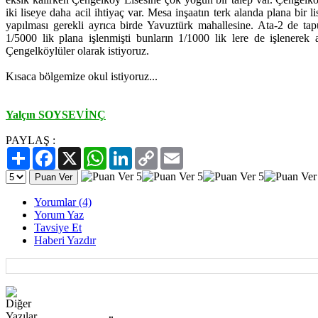
iki liseye daha acil ihtiyaç var. Mesa inşaatın terk alanda plana bir 
yapılması gerekli ayrıca birde Yavuztürk mahallesine. Ata-2 de tap
1/5000 lik plana işlenmişti bunların 1/1000 lik lere de işlenerek 
Çengelköylüler olarak istiyoruz.
Kısaca bölgemize okul istiyoruz...
Yalçın SOYSEVİNÇ
PAYLAŞ :
Paylaş
Facebook
X
WhatsApp
LinkedIn
Copy
Email
Link
Yorumlar (4)
Yorum Yaz
Tavsiye Et
Haberi Yazdır