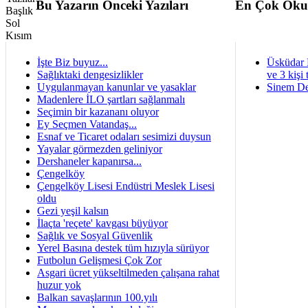
Bu Yazarın Önceki Yazıları
En Çok Oku
İşte Biz buyuz...
Üsküdar 
Sağlıktaki dengesizlikler
ve 3 kişi 
Uygulanmayan kanunlar ve yasaklar
Sinem De
Madenlere İLO şartları sağlanmalı
Seçimin bir kazananı oluyor
Ey Seçmen Vatandaş...
Esnaf ve Ticaret odaları sesimizi duysun
Yayalar görmezden geliniyor
Dershaneler kapanırsa...
Çengelköy
Çengelköy Lisesi Endüstri Meslek Lisesi
oldu
Gezi yeşil kalsın
İlaçta 'reçete' kavgası büyüyor
Sağlık ve Sosyal Güvenlik
Yerel Basına destek tüm hızıyla sürüyor
Futbolun Gelişmesi Çok Zor
Asgari ücret yükseltilmeden çalışana rahat
huzur yok
Balkan savaşlarının 100.yılı