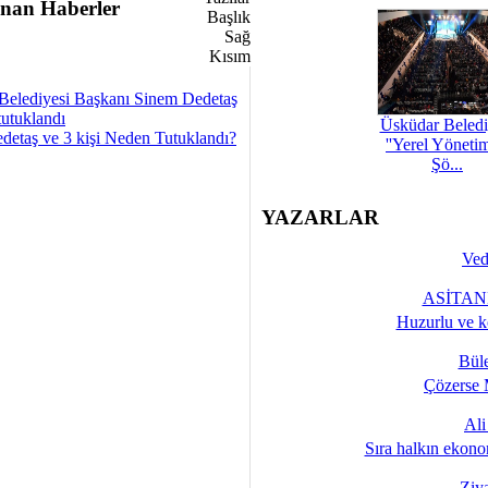
nan Haberler
Belediyesi Başkanı Sinem Dedetaş
tutuklandı
Üsküdar Beledi
detaş ve 3 kişi Neden Tutuklandı?
''Yerel Yöneti
Şö...
YAZARLAR
Ved
ASİTANE
Huzurlu ve k
Bül
Çözerse 
Al
Sıra halkın ekono
Ziy