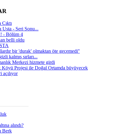
AR
 Çıktı
 Usta - Seri Sonu...
a! - Bölüm 4
n belli oldu
 USTA
lardır bir 'durak' olmaktan öte geçemedi''
zli kalmış sırları...
manlık Merkezi hizmete girdi
 Köyü Projesi ile Doğal Ortamda büyüyecek
i açılıyor
zluk
tına alındı?
ı Berk