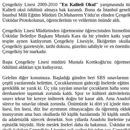
Çengelköy Lisesi 2009-2010
''En Kaliteli Okul''
yarışmasında tüm
Kaliteli okul ödülünü almaya hak kazandı. Bunu da İstanbul geneli
İstanbul Milli Eğitim Müdürü Dr.Muharrem Yıldız'ın elinden Çengelk
Üsküdar Protokolunun, öğrencilerinin ve velilerinin önünde aldı.
Çengelköy Lisesi Müdüründen öğretmenine öğrencisinden hizmetlisin
Üsküdar Belediye Başkanı Mustafa Kara da bir yönden katkı yap
tespite aynen katılıyorum Çengelköy Lisesiyle, İlköğretim okull
Çengelköy gazetesiyle, tarihi dokusu, güzelim sahiliyle ve en önemlisi
Çengelköy bir markadır.
Başta Çengelköy Lisesi müdürü Mustafa Kortikoğlu'nu öğretmen a
ödülünü aldıkları için kutluyoruz.
Gelelim diğer konumuza. Başladığı günden beri SBS sınavlarının 
çeşitli yazılarımda belirttim. Çocuklarımızın gideceği liselerde eğiti
gereklilik ne yazık ki. Üç yıla yayılan sınavlar çocukların hafta sonu 
dershanelere taşınmak zorunda kaldı. Spor ve kültürel aktiviteler
sınavı tekrar bir kereye indirerek doğru bir karar aldı. Ama Anadolu
sürece bu sınavlar olmak zorunda. Önümüzde ki dört yıl içinde tüm 
lisesi, fen lisesi, düz lise ayrımının olmayacağını da öğrenmiş old
inanıyorum ama bazı okullarda 60 kişilik bazılarında 30 kişilik sınıfl
da adaletsizlik sürecek demektir. Son yıllarda Anadolu liselerine ya
eşitsizlik büyüdü. Hele meslek liseleri daha da bakımsız. Üsküdar 
eksik kalırken Çengelköy Lisesine çok yoğun bir talep var. Çengelkö