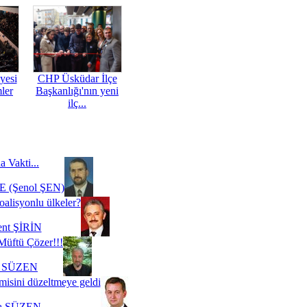
yesi
CHP Üsküdar İlçe
mler
Başkanlığı'nın yeni
ilç...
a Vakti...
 (Şenol ŞEN)
oalisyonlu ülkeler?
ent ŞİRİN
Müftü Çözer!!!
i SÜZEN
misini düzeltmeye geldi
a SÜZEN