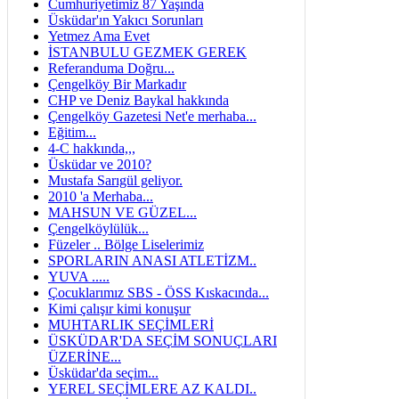
Cumhuriyetimiz 87 Yaşında
Üsküdar'ın Yakıcı Sorunları
Yetmez Ama Evet
İSTANBULU GEZMEK GEREK
Referanduma Doğru...
Çengelköy Bir Markadır
CHP ve Deniz Baykal hakkında
Çengelköy Gazetesi Net'e merhaba...
Eğitim...
4-C hakkında,,,
Üsküdar ve 2010?
Mustafa Sarıgül geliyor.
2010 'a Merhaba...
MAHSUN VE GÜZEL...
Çengelköylülük...
Füzeler .. Bölge Liselerimiz
SPORLARIN ANASI ATLETİZM..
YUVA .....
Çocuklarımız SBS - ÖSS Kıskacında...
Kimi çalışır kimi konuşur
MUHTARLIK SEÇİMLERİ
ÜSKÜDAR'DA SEÇİM SONUÇLARI
ÜZERİNE...
Üsküdar'da seçim...
YEREL SEÇİMLERE AZ KALDI..