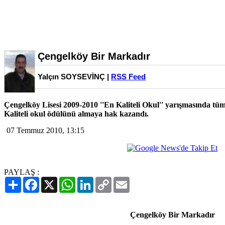
Çengelköy Bir Markadır
Yalçın SOYSEVİNÇ |
RSS Feed
Çengelköy Lisesi 2009-2010 ''En Kaliteli Okul'' yarışmasında tüm 
Kaliteli okul ödülünü almaya hak kazandı.
07 Temmuz 2010, 13:15
PAYLAŞ :
Paylaş
Facebook
X
WhatsApp
LinkedIn
Copy
Email
Link
Çengelköy Bir Markadır