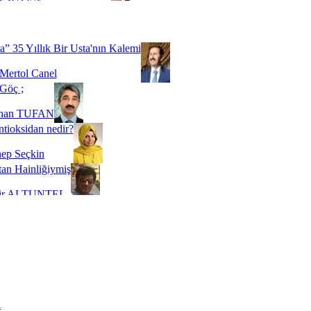
Biz buyuz...
 SOYSEVİNÇ
a” 35 Yıllık Bir Usta'nın Kalemi
Mertol Canel
Göç ;
ihan TUFAN
tioksidan nedir?
ep Seçkin
an Hainliğiymiş
kir ALTUNTEL
adde Bağımlılığı
t Kaymakçı
 Bir Süre De Olsa Burdayız
aş ŞENEL
ti Kalmadı Üstadım!
ı