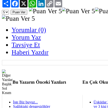
Paylaş
Facebook
X
WhatsApp
LinkedIn
Copy
Email
Link
Yorumlar (0)
Yorum Yaz
Tavsiye Et
Haberi Yazdır
Bu Yazarın Önceki Yazıları
En Çok Oku
İşte Biz buyuz...
Üsküdar 
Sağlıktaki dengesizlikler
ve 3 kişi 