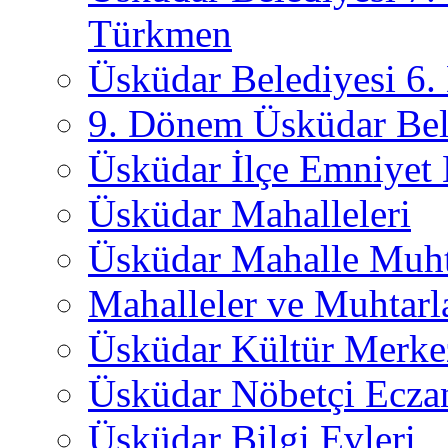
Türkmen
Üsküdar Belediyesi 6
9. Dönem Üsküdar Bel
Üsküdar İlçe Emniyet
Üsküdar Mahalleleri
Üsküdar Mahalle Muht
Mahalleler ve Muhtarl
Üsküdar Kültür Merkez
Üsküdar Nöbetçi Ecza
Üsküdar Bilgi Evleri