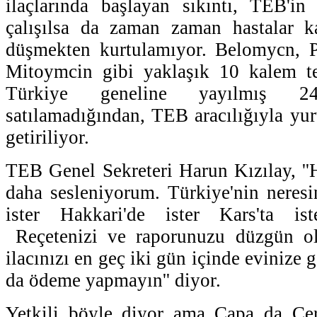
ilaçlarında başlayan sıkıntı, TEB'in 
çalışılsa da zaman zaman hastalar ka
düşmekten kurtulamıyor. Belomycn, Pu
Mitoymcin gibi yaklaşık 10 kalem tem
Türkiye geneline yayılmış 
satılamadığından, TEB aracılığıyla yur
getiriliyor.
TEB Genel Sekreteri Harun Kızılay, ''H
daha sesleniyorum. Türkiye'nin neresi
ister Hakkari'de ister Kars'ta iste
Reçetenizi ve raporunuzu düzgün ol
ilacınızı en geç iki gün içinde evinize 
da ödeme yapmayın'' diyor.
Yetkili böyle diyor ama Çapa da Ce