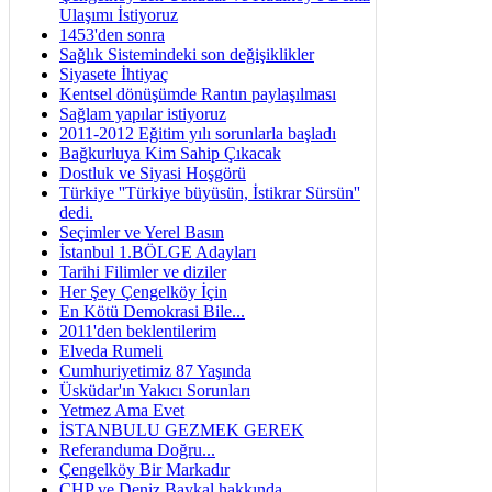
Ulaşımı İstiyoruz
1453'den sonra
Sağlık Sistemindeki son değişiklikler
Siyasete İhtiyaç
Kentsel dönüşümde Rantın paylaşılması
Sağlam yapılar istiyoruz
2011-2012 Eğitim yılı sorunlarla başladı
Bağkurluya Kim Sahip Çıkacak
Dostluk ve Siyasi Hoşgörü
Türkiye ''Türkiye büyüsün, İstikrar Sürsün''
dedi.
Seçimler ve Yerel Basın
İstanbul 1.BÖLGE Adayları
Tarihi Filimler ve diziler
Her Şey Çengelköy İçin
En Kötü Demokrasi Bile...
2011'den beklentilerim
Elveda Rumeli
Cumhuriyetimiz 87 Yaşında
Üsküdar'ın Yakıcı Sorunları
Yetmez Ama Evet
İSTANBULU GEZMEK GEREK
Referanduma Doğru...
Çengelköy Bir Markadır
CHP ve Deniz Baykal hakkında