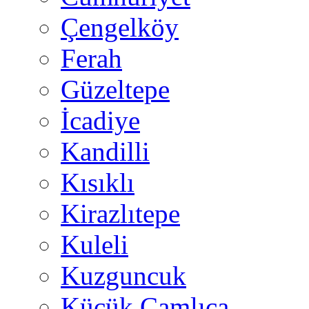
Çengelköy
Ferah
Güzeltepe
İcadiye
Kandilli
Kısıklı
Kirazlıtepe
Kuleli
Kuzguncuk
Küçük Çamlıca