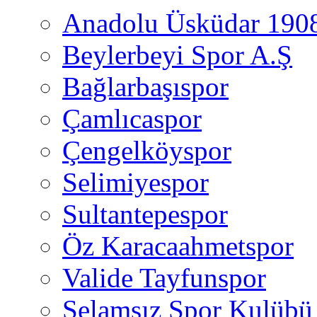
Anadolu Üsküdar 190
Beylerbeyi Spor A.Ş
Bağlarbaşıspor
Çamlıcaspor
Çengelköyspor
Selimiyespor
Sultantepespor
Öz Karacaahmetspor
Valide Tayfunspor
Selamsız Spor Kulübü