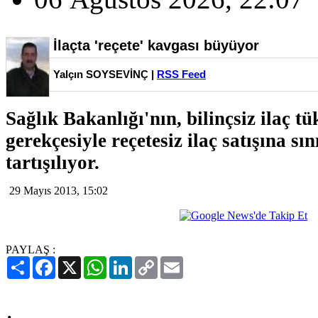
İlaçta 'reçete' kavgası büyüyor
Yalçın SOYSEVİNÇ |
RSS Feed
Sağlık Bakanlığı'nın, bilinçsiz ilaç tü
gerekçesiyle reçetesiz ilaç satışına sı
tartışılıyor.
29 Mayıs 2013, 15:02
PAYLAŞ :
Paylaş
Facebook
X
WhatsApp
LinkedIn
Copy
Email
Link