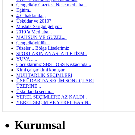
Çengelköy Gazetesi Net'e merhaba...
Eğitim...
4-C hakkında,,,
Üsküdar ve 2010?
Mustafa Sarıgül geliyor.
2010 'a Merhaba...
MAHSUN VE GÜZEL...
Çengelköylülük...
Füzeler .. Bölge Liselerimiz
SPORLARIN ANASI ATLETİZM..
YUVA .....
Çocuklarımız SBS - ÖSS Kıskacında...
Kimi çalışır kimi konuşur
MUHTARLIK SEÇİMLERİ
ÜSKÜDAR'DA SEÇİM SONUÇLARI
ÜZERİNE...
Üsküdar'da seçim...
YEREL SEÇİMLERE AZ KALDI..
YEREL SEÇİM VE YEREL BASIN..
Kurumsal