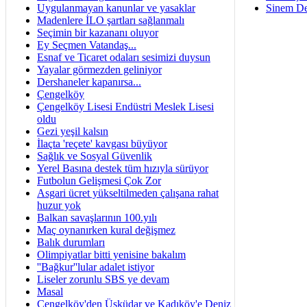
Uygulanmayan kanunlar ve yasaklar
Sinem De
Madenlere İLO şartları sağlanmalı
Seçimin bir kazananı oluyor
Ey Seçmen Vatandaş...
Esnaf ve Ticaret odaları sesimizi duysun
Yayalar görmezden geliniyor
Dershaneler kapanırsa...
Çengelköy
Çengelköy Lisesi Endüstri Meslek Lisesi
oldu
Gezi yeşil kalsın
İlaçta 'reçete' kavgası büyüyor
Sağlık ve Sosyal Güvenlik
Yerel Basına destek tüm hızıyla sürüyor
Futbolun Gelişmesi Çok Zor
Asgari ücret yükseltilmeden çalışana rahat
huzur yok
Balkan savaşlarının 100.yılı
Maç oynanırken kural değişmez
Balık durumları
Olimpiyatlar bitti yenisine bakalım
''Bağkur''lular adalet istiyor
Liseler zorunlu SBS ye devam
Masal
Çengelköy'den Üsküdar ve Kadıköy'e Deniz