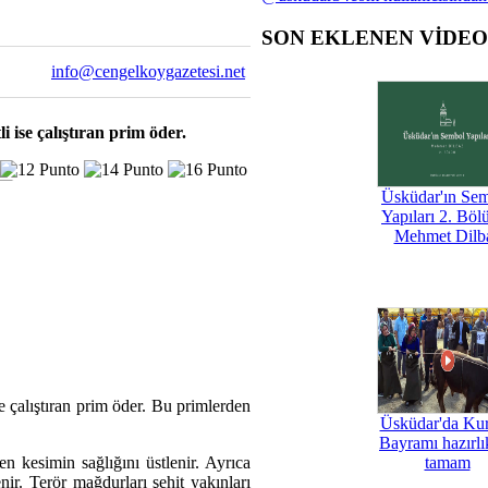
SON EKLENEN VİDE
info@cengelkoygazetesi.net
i ise çalıştıran prim öder.
Üsküdar'ın Se
Yapıları 2. Böl
Mehmet Dilb
se çalıştıran prim öder. Bu primlerden
Üsküdar'da Ku
Bayramı hazırlık
en kesimin sağlığını üstlenir. Ayrıca
tamam
nir. Terör mağdurları şehit yakınları