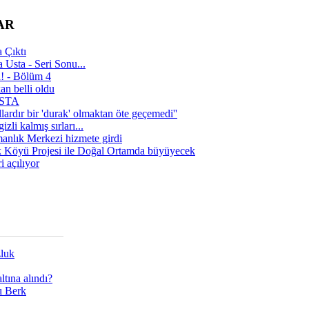
AR
 Çıktı
 Usta - Seri Sonu...
a! - Bölüm 4
n belli oldu
 USTA
lardır bir 'durak' olmaktan öte geçemedi''
zli kalmış sırları...
manlık Merkezi hizmete girdi
 Köyü Projesi ile Doğal Ortamda büyüyecek
i açılıyor
zluk
tına alındı?
ı Berk