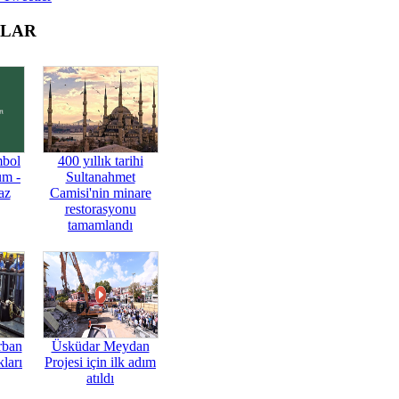
OLAR
mbol
400 yıllık tarihi
üm -
Sultanahmet
az
Camisi'nin minare
restorasyonu
tamamlandı
rban
Üsküdar Meydan
ları
Projesi için ilk adım
atıldı