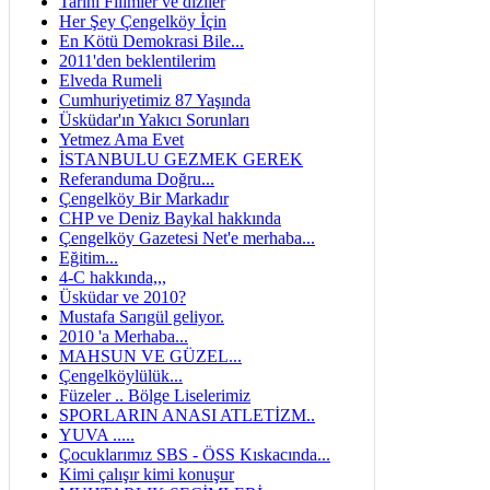
Tarihi Filimler ve diziler
Her Şey Çengelköy İçin
En Kötü Demokrasi Bile...
2011'den beklentilerim
Elveda Rumeli
Cumhuriyetimiz 87 Yaşında
Üsküdar'ın Yakıcı Sorunları
Yetmez Ama Evet
İSTANBULU GEZMEK GEREK
Referanduma Doğru...
Çengelköy Bir Markadır
CHP ve Deniz Baykal hakkında
Çengelköy Gazetesi Net'e merhaba...
Eğitim...
4-C hakkında,,,
Üsküdar ve 2010?
Mustafa Sarıgül geliyor.
2010 'a Merhaba...
MAHSUN VE GÜZEL...
Çengelköylülük...
Füzeler .. Bölge Liselerimiz
SPORLARIN ANASI ATLETİZM..
YUVA .....
Çocuklarımız SBS - ÖSS Kıskacında...
Kimi çalışır kimi konuşur