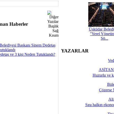
nan Haberler
Üsküdar Beledi
''Yerel Yöneti
Şö...
Belediyesi Başkanı Sinem Dedetaş
tutuklandı
YAZARLAR
detaş ve 3 kişi Neden Tutuklandı?
Ved
ASİTANE
Huzurlu ve k
Bül
Çözerse 
Al
Sıra halkın ekono
Ziy