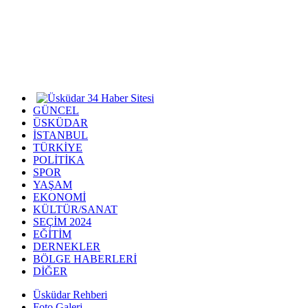
GÜNCEL
ÜSKÜDAR
İSTANBUL
TÜRKİYE
POLİTİKA
SPOR
YAŞAM
EKONOMİ
KÜLTÜR/SANAT
SEÇİM 2024
EĞİTİM
DERNEKLER
BÖLGE HABERLERİ
DİĞER
Üsküdar Rehberi
Foto Galeri