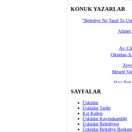
İşte 
KONUK YAZARLAR
Yalçın
“Belediye Ne Taraf Ta Ust
Ahmet 
Av. C
Oksidan-An
Zeyn
Mesele Vat
Hacı Be
Okullarda M
SAYFALAR
Mesu
Üsküdar
Dünya Fani, Ama Kısa
Üsküdar Tarihi
Kız Kulesi
Sav
Üsküdar Kaymakamlığı
Hukukun Adale
Üsküdar Belediyesi
Üsküdar Belediye Başkan