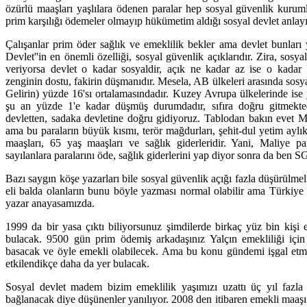
özürlü maaşları yaşlılara ödenen paralar hep sosyal güvenlik kurum
prim karşılığı ödemeler olmayıp hükümetim aldığı sosyal devlet anlay
Çalışanlar prim öder sağlık ve emeklilik bekler ama devlet bunları y
Devlet''in en önemli özelliği, sosyal güvenlik açıklarıdır. Zira, sosy
veriyorsa devlet o kadar sosyaldir, açık ne kadar az ise o kadar kap
zenginin dostu, fakirin düşmanıdır. Mesela, AB ülkeleri arasında sos
Gelirin) yüzde 16'sı ortalamasındadır. Kuzey Avrupa ülkelerinde ise 
şu an yüzde 1'e kadar düşmüş durumdadır, sıfıra doğru gitmektedi
devletten, sadaka devletine doğru gidiyoruz. Tablodan bakın evet 
ama bu paraların büyük kısmı, terör mağdurları, şehit-dul yetim aylıkl
maaşları, 65 yaş maaşları ve sağlık giderleridir. Yani, Maliye p
sayılanlara paralarını öde, sağlık giderlerini yap diyor sonra da ben
Bazı saygın köşe yazarları bile sosyal güvenlik açığı fazla düşürülmeli
eli balda olanların bunu böyle yazması normal olabilir ama Türkiye 
yazar anayasamızda.
1999 da bir yasa çıktı biliyorsunuz şimdilerde birkaç yüz bin kişi
bulacak. 9500 gün prim ödemiş arkadaşınız Yalçın emekliliği içi
basacak ve öyle emekli olabilecek. Ama bu konu gündemi işgal etme
etkilendikçe daha da yer bulacak.
Sosyal devlet madem bizim emeklilik yaşımızı uzattı üç yıl faz
bağlanacak diye düşünenler yanılıyor. 2008 den itibaren emekli maaşı