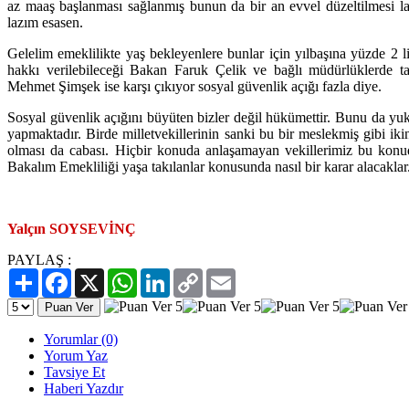
az maaş başlanması sağlanmış bunun da bir an evvel düzeltilmesi la
lazım esasen.
Gelelim emeklilikte yaş bekleyenlere bunlar için yılbaşına yüzde 2 li
hakkı verilebileceği Bakan Faruk Çelik ve bağlı müdürlüklerde ta
Mehmet Şimşek ise karşı çıkıyor sosyal güvenlik açığı fazla diye.
Sosyal güvenlik açığını büyüten bizler değil hükümettir. Bunu da yuk
yapmaktadır. Birde milletvekillerinin sanki bu bir meslekmiş gibi iki
olması da cabası. Hiçbir konuda anlaşamayan vekillerimiz bu konuda
Bakalım Emekliliği yaşa takılanlar konusunda nasıl bir karar alacaklar
Yalçın SOYSEVİNÇ
PAYLAŞ :
Paylaş
Facebook
X
WhatsApp
LinkedIn
Copy
Email
Link
Yorumlar (0)
Yorum Yaz
Tavsiye Et
Haberi Yazdır