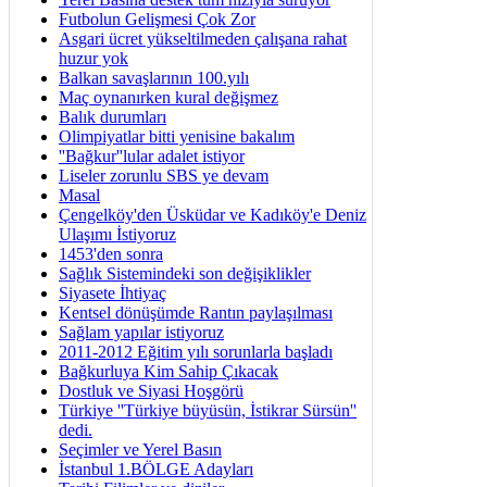
Futbolun Gelişmesi Çok Zor
Asgari ücret yükseltilmeden çalışana rahat
huzur yok
Balkan savaşlarının 100.yılı
Maç oynanırken kural değişmez
Balık durumları
Olimpiyatlar bitti yenisine bakalım
''Bağkur''lular adalet istiyor
Liseler zorunlu SBS ye devam
Masal
Çengelköy'den Üsküdar ve Kadıköy'e Deniz
Ulaşımı İstiyoruz
1453'den sonra
Sağlık Sistemindeki son değişiklikler
Siyasete İhtiyaç
Kentsel dönüşümde Rantın paylaşılması
Sağlam yapılar istiyoruz
2011-2012 Eğitim yılı sorunlarla başladı
Bağkurluya Kim Sahip Çıkacak
Dostluk ve Siyasi Hoşgörü
Türkiye ''Türkiye büyüsün, İstikrar Sürsün''
dedi.
Seçimler ve Yerel Basın
İstanbul 1.BÖLGE Adayları