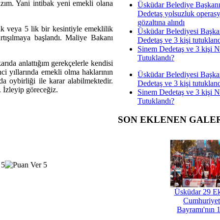
zım. Yani intibak yeni emekli olana
Üsküdar Belediye Başkan
Dedetaş yolsuzluk operas
gözaltına alındı
k veya 5 lik bir kesintiyle emeklilik
Üsküdar Belediyesi Başka
rtışılmaya başlandı. Maliye Bakanı
Dedetaş ve 3 kişi tutuklan
Sinem Dedetaş ve 3 kişi 
Tutuklandı?
arıda anlattığım gerekçelerle kendisi
nci yıllarında emekli olma haklarının
Üsküdar Belediyesi Başka
 oybirliği ile karar alabilmektedir.
Dedetaş ve 3 kişi tutuklan
. İzleyip göreceğiz.
Sinem Dedetaş ve 3 kişi 
Tutuklandı?
SON EKLENEN GALE
Üsküdar 29 E
Cumhuriyet
Bayramı'nın 1