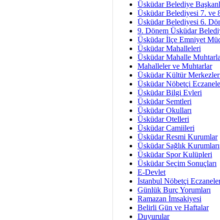
Av. Ş
Üsküdar Belediye Başkanl
Üsküdar Belediyesi 7. ve
İmar Sorunlarının Genel Ç
Üsküdar Belediyesi 6. Dö
9. Dönem Üsküdar Belediy
Çet
Üsküdar İlçe Emniyet Mü
Arakan Ner
Üsküdar Mahalleleri
Üsküdar Mahalle Muhtarla
Hüsam
Mahalleler ve Muhtarlar
Bayramın Mü
Üsküdar Kültür Merkezler
Üsküdar Nöbetçi Eczanele
Es
Üsküdar Bilgi Evleri
Ruhsal Yön
Üsküdar Semtleri
Üsküdar Okulları
Zülf
Üsküdar Otelleri
Üsküdar Kar
Üsküdar Camiileri
Üsküdar Resmi Kurumlar
Mus
Üsküdar Sağlık Kurumları
Üsküdar Spor Kulüpleri
Üsküdar Seçim Sonuçları
E-Devlet
İstanbul Nöbetçi Eczanele
Günlük Burç Yorumları
Ramazan İmsakiyesi
Belirli Gün ve Haftalar
Duyurular