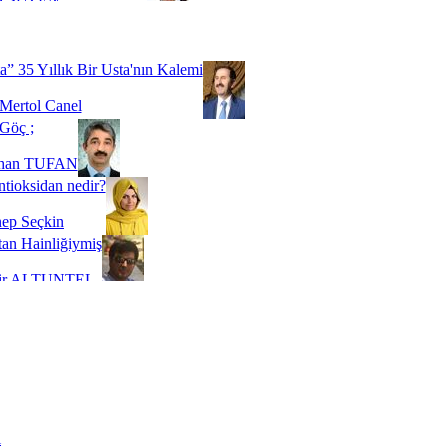
Biz buyuz...
 SOYSEVİNÇ
a” 35 Yıllık Bir Usta'nın Kalemi
Mertol Canel
Göç ;
ihan TUFAN
tioksidan nedir?
ep Seçkin
an Hainliğiymiş
kir ALTUNTEL
adde Bağımlılığı
t Kaymakçı
 Bir Süre De Olsa Burdayız
aş ŞENEL
ti Kalmadı Üstadım!
ı