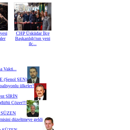
yesi
CHP Üsküdar İlçe
mler
Başkanlığı'nın yeni
ilç...
a Vakti...
 (Şenol ŞEN)
oalisyonlu ülkeler?
ent ŞİRİN
Müftü Çözer!!!
i SÜZEN
misini düzeltmeye geldi
a SÜZEN