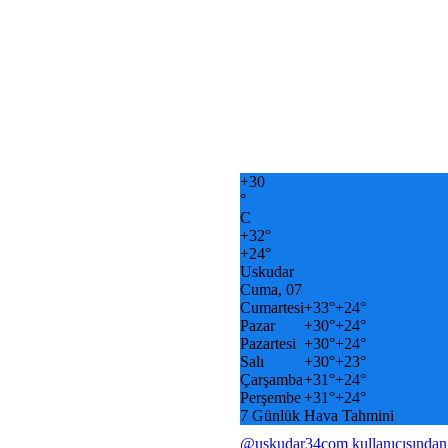
+
30
°
C
+
32°
+
24°
Uskudar
Cuma, 07
Cumartesi
+
33°
+
24°
Pazar
+
30°
+
24°
Pazartesi
+
30°
+
24°
Salı
+
30°
+
23°
Çarşamba
+
31°
+
24°
Perşembe
+
31°
+
24°
7 Günlük Hava Tahmini
@uskudar34com kullanıcısından