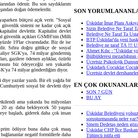
larından ödenir. Bu son saydıklarım
ışından doğan ödemelerdir.
SON YORUMLANANL
aparken bütçesi açık verir. ''Sosyal
Üsküdar İmar Planı Askıya
al güvenlik sistemi ne kadar çok açık
Sizin Belediye Ne Taraf Ta
italist devlettir. Kapitalist devlet
Belediye Ne Taraf Ta Ust
yal güvenlik açıkları GSMH'nin (Milli
BTP Üsküdar'da yeni başka
yüzde 19'lar civarındadır. Biz de ise
Belediye ne taraf TA !!!
r. Sıfıra doğru gittikçe de sosyal
Ahmet Kılıç : ''Üsküdar yıl
Maliye SGK'ya, 74 milyar göndermiş
Bülbülderesi mezarlığının gi
arı, gazilere ödenen aylıklar, özürlü
Ücretsiz Psikolojik Danış
arasını biz ödeyeceğiz sen yukarda
Üsküdarlı Çocuklar Çocuk
 SGK'ya 74 milyar gönderdiğim diyor.
Ücretsiz devlet dershaneler
 diye yazılar yazdı. Bir eli yağda bir
EN ÇOK OKUNANLAR
Cumhuriyeti sosyal bir devletti diye
SON 7 GÜN
BU AY
 etkilendi ama yakında bu milyonları
n 20 ay daha bekleyecek 50 yaşına
ye başladı, giderek daha çok insan
Üsküdar Belediyesi yolsu
soruşturmasında neler var?
Sinem Dedetaş neden gözal
la prim ödüyor buna daha çok maaş
Üsküdar CHP İlçe Başkan
 bağlananlar negatif formüllerle daha
Tütüncü istifa etti