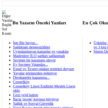
Bu Yazarın Önceki Yazıları
En Çok Oku
İşte Biz buyuz...
Üsküdar 
Sağlıktaki dengesizlikler
ve 3 kişi 
Uygulanmayan kanunlar ve yasaklar
Sinem De
Madenlere İLO şartları sağlanmalı
Seçimin bir kazananı oluyor
Ey Seçmen Vatandaş...
Esnaf ve Ticaret odaları sesimizi duysun
Yayalar görmezden geliniyor
Dershaneler kapanırsa...
Çengelköy
Çengelköy Lisesi Endüstri Meslek Lisesi
oldu
Gezi yeşil kalsın
İlaçta 'reçete' kavgası büyüyor
Sağlık ve Sosyal Güvenlik
Yerel Basına destek tüm hızıyla sürüyor