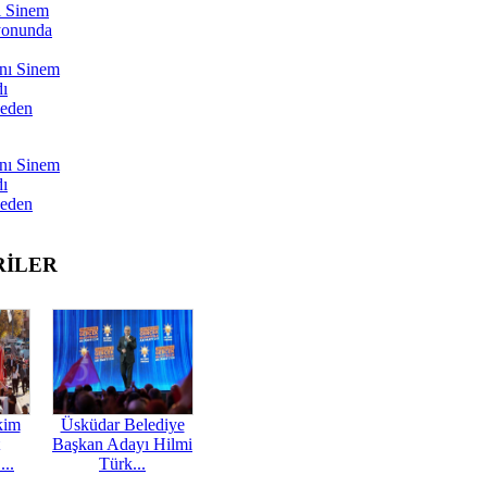
ı Sinem
yonunda
nı Sinem
dı
Neden
nı Sinem
dı
Neden
RİLER
kim
Üsküdar Belediye
Başkan Adayı Hilmi
...
Türk...