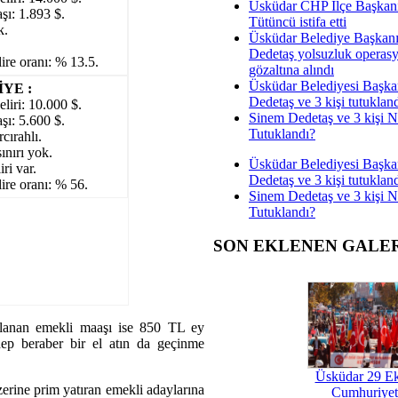
Üsküdar CHP İlçe Başkan
şı: 1.893 $.
Tütüncü istifa etti
k.
Üsküdar Belediye Başkan
Dedetaş yolsuzluk operas
ire oranı: % 13.5.
gözaltına alındı
Üsküdar Belediyesi Başka
YE :
Dedetaş ve 3 kişi tutuklan
eliri: 10.000 $.
Sinem Dedetaş ve 3 kişi 
şı: 5.600 $.
Tutuklandı?
cırahlı.
ınırı yok.
Üsküdar Belediyesi Başka
iri var.
Dedetaş ve 3 kişi tutuklan
ire oranı: % 56.
Sinem Dedetaş ve 3 kişi 
Tutuklandı?
SON EKLENEN GALE
ğlanan emekli maaşı ise 850 TL ey
hep beraber bir el atın da geçinme
Üsküdar 29 E
erine prim yatıran emekli adaylarına
Cumhuriyet