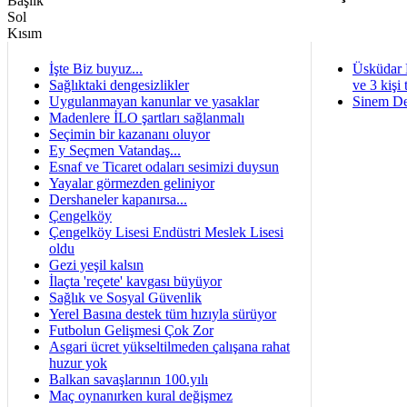
İşte Biz buyuz...
Üsküdar 
Sağlıktaki dengesizlikler
ve 3 kişi 
Uygulanmayan kanunlar ve yasaklar
Sinem De
Madenlere İLO şartları sağlanmalı
Seçimin bir kazananı oluyor
Ey Seçmen Vatandaş...
Esnaf ve Ticaret odaları sesimizi duysun
Yayalar görmezden geliniyor
Dershaneler kapanırsa...
Çengelköy
Çengelköy Lisesi Endüstri Meslek Lisesi
oldu
Gezi yeşil kalsın
İlaçta 'reçete' kavgası büyüyor
Sağlık ve Sosyal Güvenlik
Yerel Basına destek tüm hızıyla sürüyor
Futbolun Gelişmesi Çok Zor
Asgari ücret yükseltilmeden çalışana rahat
huzur yok
Balkan savaşlarının 100.yılı
Maç oynanırken kural değişmez