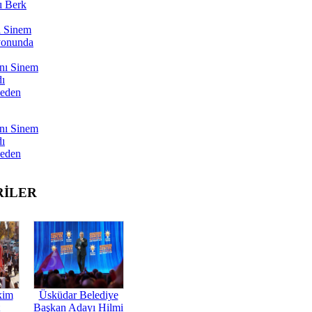
ı Berk
ı Sinem
yonunda
nı Sinem
dı
Neden
nı Sinem
dı
Neden
RİLER
kim
Üsküdar Belediye
Başkan Adayı Hilmi