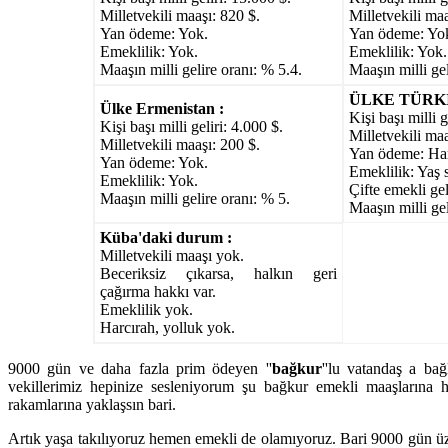
Milletvekili maaşı: 820 $.
Milletvekili maa
Yan ödeme: Yok.
Yan ödeme: Yo
Emeklilik: Yok.
Emeklilik: Yok.
Maaşın milli gelire oranı: % 5.4.
Maaşın milli gel
ÜLKE TÜRKİ
Ülke Ermenistan :
Kişi başı milli g
Kişi başı milli geliri: 4.000 $.
Milletvekili maa
Milletvekili maaşı: 200 $.
Yan ödeme: Har
Yan ödeme: Yok.
Emeklilik: Yaş s
Emeklilik: Yok.
Çifte emekli gel
Maaşın milli gelire oranı: % 5.
Maaşın milli gel
Küba'daki durum :
Milletvekili maaşı yok.
Beceriksiz çıkarsa, halkın geri
çağırma hakkı var.
Emeklilik yok.
Harcırah, yolluk yok.
9000 gün ve daha fazla prim ödeyen ''
bağkur
''lu vatandaş a ba
vekillerimiz hepinize sesleniyorum şu bağkur emekli maaşlarına 
rakamlarına yaklaşsın bari.
Artık yaşa takılıyoruz hemen emekli de olamıyoruz. Bari 9000 gün üz