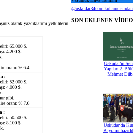
7 Günlük Hava Tahmini
@uskudar34com kullanıcısından
SON EKLENEN VİDE
ınız olarak yazdıklarımı yetkililerin
eliri: 65.000 $.
şı: 4.200 $.
k.
Üsküdar'ın Se
ire oranı: % 6.4.
Yapıları 2. Böl
Mehmet Dilb
a :
eliri: 52.000 $.
şı: 4.000 $.
k.
ur gibi.
ire oranı: % 7.6.
a :
eliri: 50.500 $.
şı: 8.100 $.
Üsküdar'da Ku
k.
Bayramı hazırlık