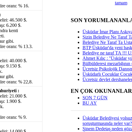
tamam
ire oranı: % 16.
:
SON YORUMLANANL
eliri: 46.500 $.
şı: 6.200 $.
dra kenti
Üsküdar İmar Planı Askıya
ti.
Sizin Belediye Ne Taraf Ta
ur gibi.
Belediye Ne Taraf Ta Ust
ire oranı: % 13.3.
BTP Üsküdar'da yeni başka
Belediye ne taraf TA !!!
Ahmet Kılıç : ''Üsküdar yıl
eliri: 40.000 $.
Bülbülderesi mezarlığının gi
şı: 9.150 $.
Ücretsiz Psikolojik Danış
k.
Üsküdarlı Çocuklar Çocuk
ur gibi.
Ücretsiz devlet dershaneler
ire oranı: % 22,8.
EN ÇOK OKUNANLAR
uriyeti :
eliri: 21.000 $.
SON 7 GÜN
şı: 1.900 $.
BU AY
k.
ire oranı: % 9.
Üsküdar Belediyesi yolsu
soruşturmasında neler var?
:
Sinem Dedetaş neden gözal
eliri: 14.000 $.