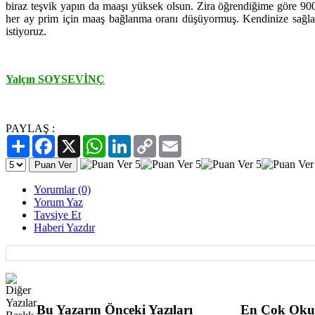
biraz teşvik yapın da maaşı yüksek olsun. Zira öğrendiğime göre 90
her ay prim için maaş bağlanma oranı düşüyormuş. Kendinize sağladı
istiyoruz.
Yalçın SOYSEVİNÇ
PAYLAŞ :
Paylaş
Facebook
X
WhatsApp
LinkedIn
Copy
Email
Link
Yorumlar (0)
Yorum Yaz
Tavsiye Et
Haberi Yazdır
Bu Yazarın Önceki Yazıları
En Çok Oku