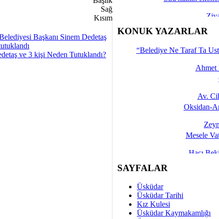
Ziy
İşte 
KONUK YAZARLAR
Belediyesi Başkanı Sinem Dedetaş
Yalçın
tutuklandı
“Belediye Ne Taraf Ta Ust
detaş ve 3 kişi Neden Tutuklandı?
Ahmet 
Av. C
Oksidan-An
Zeyn
Mesele Vat
Hacı Be
Okullarda M
SAYFALAR
Mesu
Üsküdar
Dünya Fani, Ama Kısa
Üsküdar Tarihi
Kız Kulesi
Sav
Üsküdar Kaymakamlığı