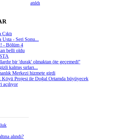
atıldı
AR
 Çıktı
 Usta - Seri Sonu...
a! - Bölüm 4
n belli oldu
 USTA
lardır bir 'durak' olmaktan öte geçemedi''
zli kalmış sırları...
manlık Merkezi hizmete girdi
 Köyü Projesi ile Doğal Ortamda büyüyecek
i açılıyor
zluk
tına alındı?