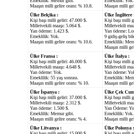
Emeklilik: Memur gibi.
Emeklilik: Yok.
Maaşın milli gelire oranı: % 10.8.
Maaşın milli gel
Ülke Belçika :
Ülke İngiltere 
Kişi başı milli geliri: 47.000 $.
Kişi başı milli g
Milletvekili maaşı: 5.064 $.
Milletvekili maa
Yan ödeme: 1.423 $.
Yan ödeme: Lon
Emeklilik: Yok.
9 gidiş-geliş bile
Maaşın milli gelire oranı: % 10.6.
Emeklilik: Mem
Maaşın milli gel
Ülke Fransa :
Ülke İtalya :
Kişi başı milli geliri: 46.000 $.
Kişi başı milli g
Milletvekili maaşı: 4.648 $.
Milletvekili maa
Yan ödeme: Yok.
Yan ödeme: Yo
Emeklilik: 55 yaş sonrası.
Emeklilik: Mem
Maaşın milli gelire oranı: % 10.
Maaşın milli gel
Ülke İspanya :
Ülke Çek Cumh
Kişi başı milli geliri: 37.000 $.
Kişi başı milli g
Milletvekili maaşı: 2.312 $.
Milletvekili maa
Yan ödeme: 1.500 $.
Yan Ödeme: Yo
Emeklilik: Memur gibi.
Emeklilik: Yok.
Maaşın milli gelire oranı: % 4.
Maaşın milli gel
Ülke Litvanya :
Ülke Polonya 
Kişi başı milli geliri: 15.000 $.
Kişi başı milli g