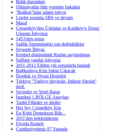
Balık durumları
Olimpiyatlar bitti yenisine bakalım
''Bağkur''lular adalet istiyor
Liseler zorunlu SBS ye devam
Masal
Çengelköy'den Üsküdar ve Kadıköy'e Deniz
Ulaşımı İstiyoruz
1453'den sonra
Sağlık Sistemindeki son değişiklikler
Siyasete İhtiyaç
Kentsel dönüşümde Rantın paylaşılması
Sağlam yapılar istiyoruz
2011-2012 Eğitim yılı sorunlarla başladı
Bağkurluya Kim Sahip Çıkacak
Dostluk ve Siyasi Hoşgörü
Türkiye ''Türkiye büyüsün, İstikrar Sürsün''
dedi.
Seçimler ve Yerel Basın
İstanbul 1.BÖLGE Adayları
Tarihi Filimler ve diziler
Her Şey Çengelköy İçin
En Kötü Demokrasi Bile...
2011'den beklentilerim
Elveda Rumeli
Cumhuriyetimiz 87 Yaşında