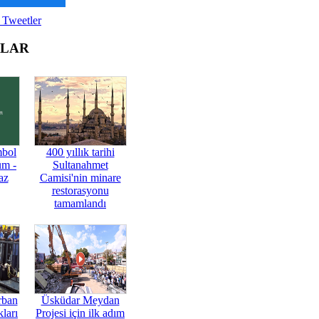
 Tweetler
OLAR
mbol
400 yıllık tarihi
üm -
Sultanahmet
az
Camisi'nin minare
restorasyonu
tamamlandı
rban
Üsküdar Meydan
ları
Projesi için ilk adım