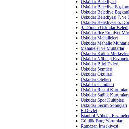
Hukukun Adale
Üsküdar Belediyesi
Üsküdar Belediye Başkan
Av. Ş
Üsküdar Belediye Başkanl
Üsküdar Belediyesi 7. ve
İmar Sorunlarının Genel Ç
Üsküdar Belediyesi 6. Dö
9. Dönem Üsküdar Belediy
Çet
Üsküdar İlçe Emniyet Mü
Arakan Ner
Üsküdar Mahalleleri
Üsküdar Mahalle Muhtarla
Hüsam
Mahalleler ve Muhtarlar
Bayramın Mü
Üsküdar Kültür Merkezler
Üsküdar Nöbetçi Eczanele
Es
Üsküdar Bilgi Evleri
Ruhsal Yön
Üsküdar Semtleri
Üsküdar Okulları
Zülf
Üsküdar Otelleri
Üsküdar Kar
Üsküdar Camiileri
Üsküdar Resmi Kurumlar
Mus
Üsküdar Sağlık Kurumları
Üsküdar Spor Kulüpleri
Üsküdar Seçim Sonuçları
E-Devlet
İstanbul Nöbetçi Eczanele
Günlük Burç Yorumları
Ramazan İmsakiyesi