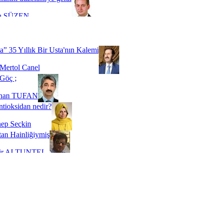
a SÜZEN
Biz buyuz...
 SOYSEVİNÇ
a” 35 Yıllık Bir Usta'nın Kalemi
Mertol Canel
Göç ;
ihan TUFAN
tioksidan nedir?
ep Seçkin
an Hainliğiymiş
kir ALTUNTEL
adde Bağımlılığı
t Kaymakçı
 Bir Süre De Olsa Burdayız
aş ŞENEL