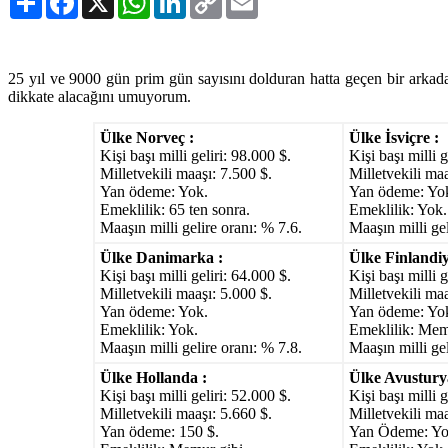
Link
25 yıl ve 9000 gün prim gün sayısını dolduran hatta geçen bir arkadaş
dikkate alacağını umuyorum.
Ülke Norveç :
Ülke İsviçre :
Kişi başı milli geliri: 98.000 $.
Kişi başı milli g
Milletvekili maaşı: 7.500 $.
Milletvekili maa
Yan ödeme: Yok.
Yan ödeme: Yo
Emeklilik: 65 ten sonra.
Emeklilik: Yok.
Maaşın milli gelire oranı: % 7.6.
Maaşın milli gel
Ülke Danimarka :
Ülke Finlandiy
Kişi başı milli geliri: 64.000 $.
Kişi başı milli g
Milletvekili maaşı: 5.000 $.
Milletvekili maa
Yan ödeme: Yok.
Yan ödeme: Yo
Emeklilik: Yok.
Emeklilik: Mem
Maaşın milli gelire oranı: % 7.8.
Maaşın milli gel
Ülke Hollanda :
Ülke Avustury
Kişi başı milli geliri: 52.000 $.
Kişi başı milli g
Milletvekili maaşı: 5.660 $.
Milletvekili maa
Yan ödeme: 150 $.
Yan Ödeme: Yo