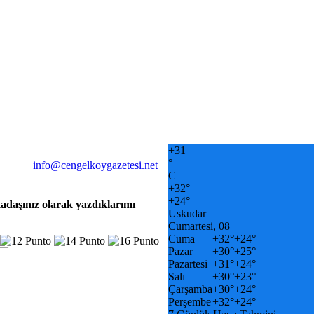
+
31
°
info@cengelkoygazetesi.net
C
+
32°
+
24°
kadaşınız olarak yazdıklarımı
Uskudar
Cumartesi, 08
Cuma
+
32°
+
24°
Pazar
+
30°
+
25°
Pazartesi
+
31°
+
24°
Salı
+
30°
+
23°
Çarşamba
+
30°
+
24°
Perşembe
+
32°
+
24°