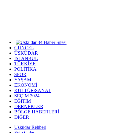
GÜNCEL
ÜSKÜDAR
İSTANBUL
TÜRKİYE
POLİTİKA
SPOR
YAŞAM
EKONOMİ
KÜLTÜR/SANAT
SEÇİM 2024
EĞİTİM
DERNEKLER
BÖLGE HABERLERİ
DİĞER
Üsküdar Rehberi
Foto Galeri