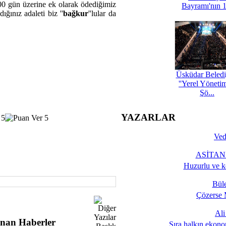
00 gün üzerine ek olarak ödediğimiz
Bayramı'nın 1
ğınız adaleti biz ''
bağkur
''lular da
Üsküdar Beledi
''Yerel Yöneti
Şö...
YAZARLAR
Ved
ASİTANE
Huzurlu ve k
Bül
Çözerse 
Al
nan Haberler
Sıra halkın ekono