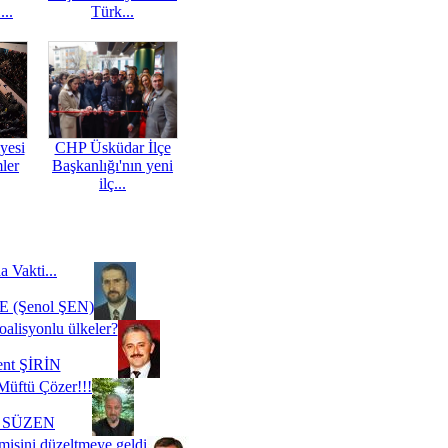
...
Türk...
yesi
CHP Üsküdar İlçe
mler
Başkanlığı'nın yeni
ilç...
a Vakti...
 (Şenol ŞEN)
oalisyonlu ülkeler?
ent ŞİRİN
Müftü Çözer!!!
i SÜZEN
misini düzeltmeye geldi