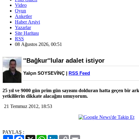
Video
Oyun
Anketler
Haber Arşivi
Yazarlar
Site Haritası
RSS
08 Ağustos 2026, 00:51
''Bağkur''lular adalet istiyor
Yalçın SOYSEVİNÇ |
RSS Feed
25 yıl ve 9000 gün prim gün sayısını dolduran hatta geçen bir ar
yetkililerin dikkate alacağını umuyorum.
21 Temmuz 2012, 18:53
PAYLAŞ :
Paylaş
Facebook
X
WhatsApp
LinkedIn
Copy
Email