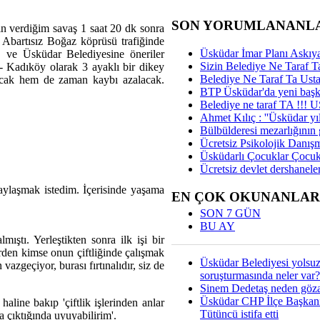
SON YORUMLANANL
n verdiğim savaş 1 saat 20 dk sonra
. Abartısız Boğaz köprüsü trafiğinde
Üsküdar İmar Planı Askıya
B ve Üsküdar Belediyesine öneriler
Sizin Belediye Ne Taraf Ta
 Kadıköy olarak 3 ayaklı bir dikey
Belediye Ne Taraf Ta Ust
yacak hem de zaman kaybı azalacak.
BTP Üsküdar'da yeni başka
Belediye ne taraf TA !!!
Ahmet Kılıç : ''Üsküdar yıl
Bülbülderesi mezarlığının gi
Ücretsiz Psikolojik Danış
Üsküdarlı Çocuklar Çocuk
Ücretsiz devlet dershaneler
ylaşmak istedim. İçerisinde yaşama
EN ÇOK OKUNANLAR
SON 7 GÜN
BU AY
almıştı. Yerleştikten sonra ilk işi bir
den kimse onun çiftliğinde çalışmak
Üsküdar Belediyesi yolsu
vazgeçiyor, burası fırtınalıdır, siz de
soruşturmasında neler var?
Sinem Dedetaş neden gözal
Üsküdar CHP İlçe Başkan
aline bakıp 'çiftlik işlerinden anlar
Tütüncü istifa etti
na çıktığında uyuyabilirim'.