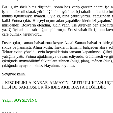
Bu ilgisiz sözü biraz düşündü, sonra boş verip çaresiz adamı işe al
işlerini düzenli olarak yürüttüğünü de görünce içi rahatladı. Ta ki o fır
müthiş uğultusuyla uyandı. Öyle ki, bina çatırdıyordu. Yatağından f
kalk! Fırtına çıktı. Herşeyi uçurmadan yapabileceklerimizi yapalım
mırıldandı: 'Boşverin efendim, gidin yatın. İşe girerken ben size fır
ya.' Çiftçi adamın rahatlığına çıldırmıştı. Ertesi sabah ilk işi onu ko
çare bulmak gerekiyordu.
Dışarı çıktı, saman balyalarına koştu: A-aa! Saman balyaları birleşt
sıkıca bağlanmıştı. Ahıra koştu. İneklerin tamamı bahçeden ahıra sok
Tekrar evine yöneldi; evin kepenklerinin tamamı kapatılmıştı. Çiftçi
yatağına yattı. Fırtına uğuldamaya devam ediyordu. Gülümsedi ve gözl
çıktığında uyuyabilirim' Sıkıntılara zihnen (bilgi, plan), mânen (dua),
çıktığında uyuyabilirsiniz. Hayatınız boyunca.
Sevgiyle kalın.
- KIZGINLIKLA KARAR ALMAYIN, MUTLULUKTAN UÇ
İKİSİ DE SARHOŞLUK ÂNIDIR, AKIL BAŞTA DEĞİLDİR.
Yalçın SOYSEVİNÇ