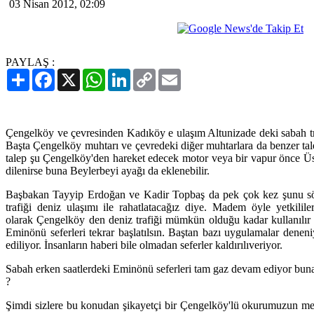
03 Nisan 2012, 02:09
PAYLAŞ :
Paylaş
Facebook
X
WhatsApp
LinkedIn
Copy
Email
Link
Çengelköy ve çevresinden Kadıköy e ulaşım Altunizade deki sabah tr
Başta Çengelköy muhtarı ve çevredeki diğer muhtarlara da benzer tale
talep şu Çengelköy'den hareket edecek motor veya bir vapur önce Ü
dilenirse buna Beylerbeyi ayağı da eklenebilir.
Başbakan Tayyip Erdoğan ve Kadir Topbaş da pek çok kez şunu sö
trafiği deniz ulaşımı ile rahatlatacağız diye. Madem öyle yetkilil
olarak Çengelköy den deniz trafiği mümkün olduğu kadar kullanılır ha
Eminönü seferleri tekrar başlatılsın. Baştan bazı uygulamalar dene
ediliyor. İnsanların haberi bile olmadan seferler kaldırılıveriyor.
Sabah erken saatlerdeki Eminönü seferleri tam gaz devam ediyor bu
?
Şimdi sizlere bu konudan şikayetçi bir Çengelköy'lü okurumuzun m