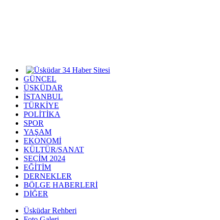
GÜNCEL
ÜSKÜDAR
İSTANBUL
TÜRKİYE
POLİTİKA
SPOR
YAŞAM
EKONOMİ
KÜLTÜR/SANAT
SEÇİM 2024
EĞİTİM
DERNEKLER
BÖLGE HABERLERİ
DİĞER
Üsküdar Rehberi
Foto Galeri