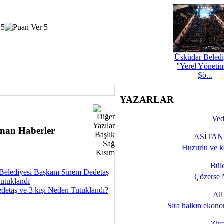
Üsküdar Beledi
''Yerel Yöneti
Şö...
YAZARLAR
Ved
nan Haberler
ASİTANE
Huzurlu ve k
Bül
Belediyesi Başkanı Sinem Dedetaş
Çözerse 
tutuklandı
detaş ve 3 kişi Neden Tutuklandı?
Al
Sıra halkın ekono
Ziy