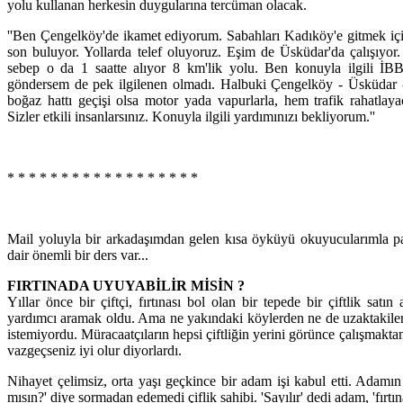
yolu kullanan herkesin duygularına tercüman olacak.
''Ben Çengelköy'de ikamet ediyorum. Sabahları Kadıköy'e gitmek içi
son buluyor. Yollarda telef oluyoruz. Eşim de Üsküdar'da çalışıyor
sebep o da 1 saatte alıyor 8 km'lik yolu. Ben konuyla ilgili İB
göndersem de pek ilgilenen olmadı. Halbuki Çengelköy - Üsküdar -
boğaz hattı geçişi olsa motor yada vapurlarla, hem trafik rahatla
Sizler etkili insanlarsınız. Konuyla ilgili yardımınızı bekliyorum.''
* * * * * * * * * * * * * * * * * *
Mail yoluyla bir arkadaşımdan gelen kısa öyküyü okuyucularımla pa
dair önemli bir ders var...
FIRTINADA UYUYABİLİR MİSİN ?
Yıllar önce bir çiftçi, fırtınası bol olan bir tepede bir çiftlik satın 
yardımcı aramak oldu. Ama ne yakındaki köylerden ne de uzaktakiler
istemiyordu. Müracaatçıların hepsi çiftliğin yerini görünce çalışmaktan 
vazgeçseniz iyi olur diyorlardı.
Nihayet çelimsiz, orta yaşı geçkince bir adam işi kabul etti. Adamın h
mısın?' diye sormadan edemedi çiflik sahibi. 'Sayılır' dedi adam, 'fırtı