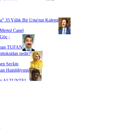
Biz buyuz...
 SOYSEVİNÇ
a” 35 Yıllık Bir Usta'nın Kalemi
Mertol Canel
Göç ;
ihan TUFAN
tioksidan nedir?
ep Seçkin
an Hainliğiymiş
kir ALTUNTEL
adde Bağımlılığı
t Kaymakçı
 Bir Süre De Olsa Burdayız
aş ŞENEL
ti Kalmadı Üstadım!
ı