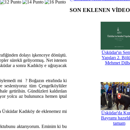
SON EKLENEN VİDE
Üsküdar'ın Se
afiğinden dolayı işkenceye dönüştü.
Yapıları 2. Böl
pler sürekli geliyormuş. Net istenen
Mehmet Dilb
sküdar a sonra Kadıköy e uğrayacak
ylemedi mi ? Boğazın etrafında ki
ere sesleniyoruz tüm Çengelköylüler
le getirilsin. Gündüzleri kaldırılan
niyor yolcu az bulununca hemen iptal
na Üsküdar Kadıköy de eklenemez mi
Üsküdar'da Ku
Bayramı hazırlık
tamam
ektubunu aktarıyorum. Eminim ki bu