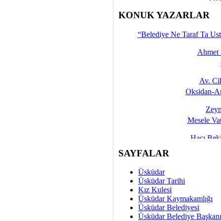
İşte 
KONUK YAZARLAR
Yalçın
“Belediye Ne Taraf Ta Ust
Ahmet 
Av. C
Oksidan-An
Zeyn
Mesele Vat
Hacı Be
Okullarda M
SAYFALAR
Mesu
Üsküdar
Dünya Fani, Ama Kısa
Üsküdar Tarihi
Kız Kulesi
Sav
Üsküdar Kaymakamlığı
Hukukun Adale
Üsküdar Belediyesi
Üsküdar Belediye Başkan