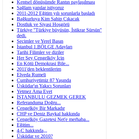
Kentsel dönüşümde Rantın paylaşılması
Sağlam yapılar istiyoruz
2011-2012 Eğitim yılı sorunlarla başladı
Bağkurluya Kim Sahip Çıkacak
Dostluk ve Siyasi Hoşgörü
Türkiye ''Türkiye büyüsün, İstikrar Sürsün''
dedi.
Seçimler ve Yerel Basın
İstanbul 1.BÖLGE Adayları
Tarihi Filimler ve diziler
Her Şey Çengelköy İçin
En Kötü Demokrasi Bile...
2011'den beklentilerim
Elveda Rumeli
Cumhuriyetimiz 87 Yaşında
Üsküdar'ın Yakıcı Sorunları
Yetmez Ama Evet
İSTANBULU GEZMEK GEREK
Referanduma Doğru...
Çengelköy Bir Markadır
CHP ve Deniz Baykal hakkında
Çengelköy Gazetesi Net'e merhaba...
Eğitim...
4-C hakkında,,,
Üsküdar ve 2010?