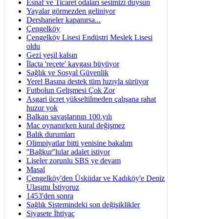
Esnaf ve Ticaret odaları sesimizi duysun
Yayalar görmezden geliniyor
Dershaneler kapanırsa...
Çengelköy
Çengelköy Lisesi Endüstri Meslek Lisesi
oldu
Gezi yeşil kalsın
İlaçta 'reçete' kavgası büyüyor
Sağlık ve Sosyal Güvenlik
Yerel Basına destek tüm hızıyla sürüyor
Futbolun Gelişmesi Çok Zor
Asgari ücret yükseltilmeden çalışana rahat
huzur yok
Balkan savaşlarının 100.yılı
Maç oynanırken kural değişmez
Balık durumları
Olimpiyatlar bitti yenisine bakalım
''Bağkur''lular adalet istiyor
Liseler zorunlu SBS ye devam
Masal
Çengelköy'den Üsküdar ve Kadıköy'e Deniz
Ulaşımı İstiyoruz
1453'den sonra
Sağlık Sistemindeki son değişiklikler
Siyasete İhtiyaç