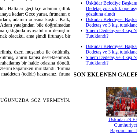
Üsküdar Belediye Başkan
Dedetaş yolsuzluk operas
dı. Haftalar geçtikçe adamın çiftlik
gözaltına alındı
tınaya kadar: Gece yarısı, fırtınanın o
Üsküdar Belediyesi Başka
ırladı, adamın odasına koştu: 'Kalk,
Dedetaş ve 3 kişi tutuklan
.' Adam yatağından bile doğrulmadan
Sinem Dedetaş ve 3 kişi 
tına çıktığında uyuyabilirim demiştim
Tutuklandı?
vmak olacaktı, ama şimdi fırtınaya bir
Üsküdar Belediyesi Başka
Dedetaş ve 3 kişi tutuklan
irilmiş, üzeri muşamba ile örtülmüş,
Sinem Dedetaş ve 3 kişi 
ulmuş, ahırın kapısı desteklenmişti.
Tutuklandı?
 rahatlamış bir halde odasına döndü,
erini kapatırken mırıldandı: 'Fırtına
 maddeten (tedbir) hazırsanız, fırtına
SON EKLENEN GALE
TUĞUNUZDA SÖZ VERMEYİN.
Üsküdar 29 E
Cumhuriyet
Bayramı'nın 1