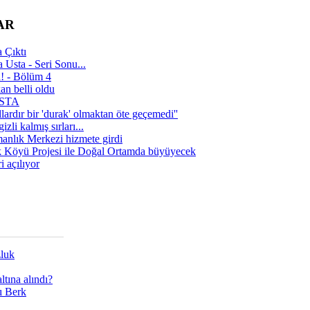
AR
 Çıktı
 Usta - Seri Sonu...
a! - Bölüm 4
n belli oldu
 USTA
lardır bir 'durak' olmaktan öte geçemedi''
zli kalmış sırları...
manlık Merkezi hizmete girdi
 Köyü Projesi ile Doğal Ortamda büyüyecek
i açılıyor
zluk
tına alındı?
ı Berk