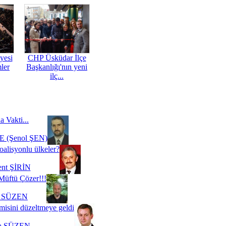
yesi
CHP Üsküdar İlçe
mler
Başkanlığı'nın yeni
ilç...
a Vakti...
 (Şenol ŞEN)
oalisyonlu ülkeler?
ent ŞİRİN
Müftü Çözer!!!
i SÜZEN
misini düzeltmeye geldi
a SÜZEN