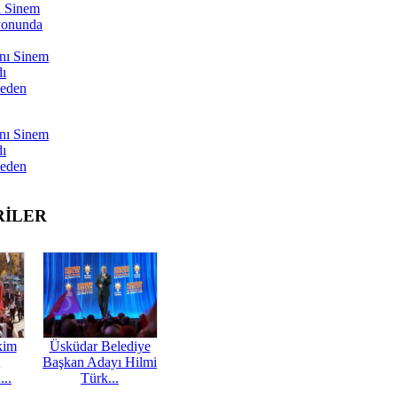
ı Sinem
yonunda
nı Sinem
dı
Neden
nı Sinem
dı
Neden
RİLER
kim
Üsküdar Belediye
Başkan Adayı Hilmi
...
Türk...