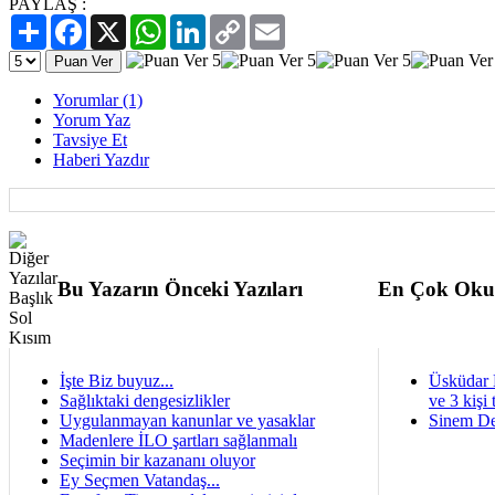
PAYLAŞ :
Paylaş
Facebook
X
WhatsApp
LinkedIn
Copy
Email
Link
Yorumlar (1)
Yorum Yaz
Tavsiye Et
Haberi Yazdır
Bu Yazarın Önceki Yazıları
En Çok Oku
İşte Biz buyuz...
Üsküdar 
Sağlıktaki dengesizlikler
ve 3 kişi 
Uygulanmayan kanunlar ve yasaklar
Sinem De
Madenlere İLO şartları sağlanmalı
Seçimin bir kazananı oluyor
Ey Seçmen Vatandaş...