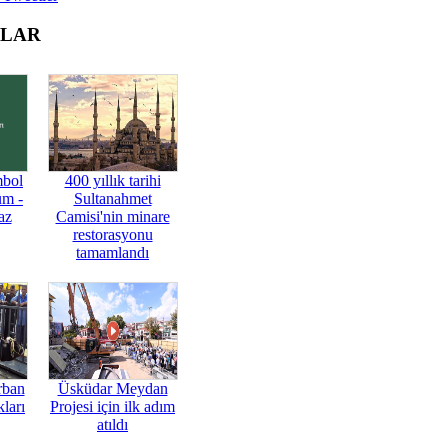
OLAR
mbol
400 yıllık tarihi
üm -
Sultanahmet
az
Camisi'nin minare
restorasyonu
tamamlandı
rban
Üsküdar Meydan
ları
Projesi için ilk adım
atıldı