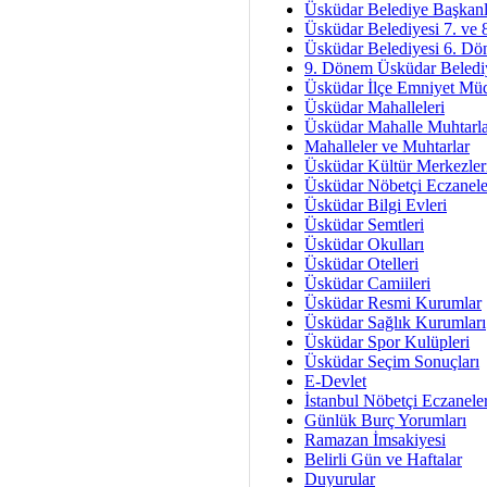
Av. Ş
Üsküdar Belediye Başkanl
Üsküdar Belediyesi 7. ve
İmar Sorunlarının Genel Ç
Üsküdar Belediyesi 6. Dö
9. Dönem Üsküdar Belediy
Çet
Üsküdar İlçe Emniyet Mü
Arakan Ner
Üsküdar Mahalleleri
Üsküdar Mahalle Muhtarla
Hüsam
Mahalleler ve Muhtarlar
Bayramın Mü
Üsküdar Kültür Merkezler
Üsküdar Nöbetçi Eczanele
Es
Üsküdar Bilgi Evleri
Ruhsal Yön
Üsküdar Semtleri
Üsküdar Okulları
Zülf
Üsküdar Otelleri
Üsküdar Kar
Üsküdar Camiileri
Üsküdar Resmi Kurumlar
Mus
Üsküdar Sağlık Kurumları
Üsküdar Spor Kulüpleri
Üsküdar Seçim Sonuçları
E-Devlet
İstanbul Nöbetçi Eczanele
Günlük Burç Yorumları
Ramazan İmsakiyesi
Belirli Gün ve Haftalar
Duyurular