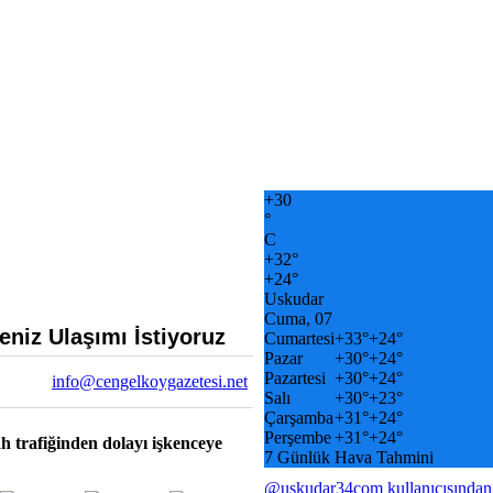
+
30
°
C
+
32°
+
24°
Uskudar
Cuma, 07
niz Ulaşımı İstiyoruz
Cumartesi
+
33°
+
24°
Pazar
+
30°
+
24°
Pazartesi
+
30°
+
24°
info@cengelkoygazetesi.net
Salı
+
30°
+
23°
Çarşamba
+
31°
+
24°
Perşembe
+
31°
+
24°
 trafiğinden dolayı işkenceye
7 Günlük Hava Tahmini
@uskudar34com kullanıcısından