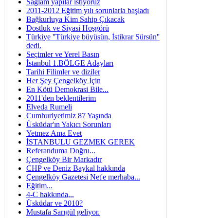
Sağlam yapılar istiyoruz
2011-2012 Eğitim yılı sorunlarla başladı
Bağkurluya Kim Sahip Çıkacak
Dostluk ve Siyasi Hoşgörü
Türkiye ''Türkiye büyüsün, İstikrar Sürsün''
dedi.
Seçimler ve Yerel Basın
İstanbul 1.BÖLGE Adayları
Tarihi Filimler ve diziler
Her Şey Çengelköy İçin
En Kötü Demokrasi Bile...
2011'den beklentilerim
Elveda Rumeli
Cumhuriyetimiz 87 Yaşında
Üsküdar'ın Yakıcı Sorunları
Yetmez Ama Evet
İSTANBULU GEZMEK GEREK
Referanduma Doğru...
Çengelköy Bir Markadır
CHP ve Deniz Baykal hakkında
Çengelköy Gazetesi Net'e merhaba...
Eğitim...
4-C hakkında,,,
Üsküdar ve 2010?
Mustafa Sarıgül geliyor.