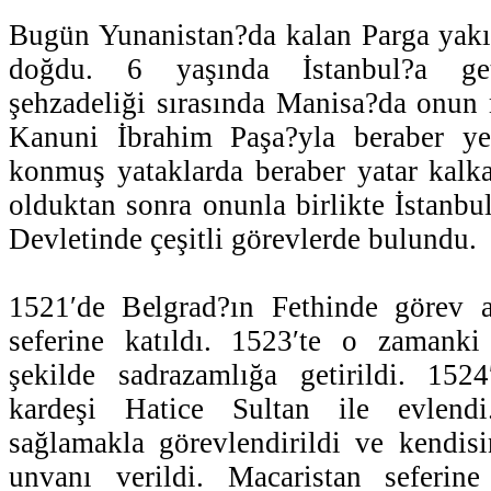
Bugün Yunanistan?da kalan Parga yakı
doğdu. 6 yaşında İstanbul?a geti
şehzadeliği sırasında Manisa?da onun
Kanuni İbrahim Paşa?yla beraber y
konmuş yataklarda beraber yatar kalk
olduktan sonra onunla birlikte İstanbu
Devletinde çeşitli görevlerde bulundu.
1521′de Belgrad?ın Fethinde görev 
seferine katıldı. 1523′te o zamanki 
şekilde sadrazamlığa getirildi. 152
kardeşi Hatice Sultan ile evlendi
sağlamakla görevlendirildi ve kendis
unvanı verildi. Macaristan seferin