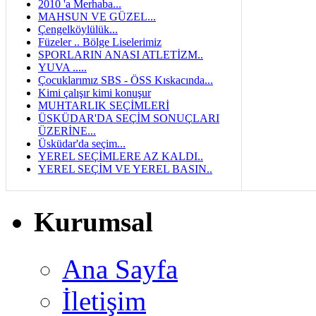
2010 'a Merhaba...
MAHSUN VE GÜZEL...
Çengelköylülük...
Füzeler .. Bölge Liselerimiz
SPORLARIN ANASI ATLETİZM..
YUVA .....
Çocuklarımız SBS - ÖSS Kıskacında...
Kimi çalışır kimi konuşur
MUHTARLIK SEÇİMLERİ
ÜSKÜDAR'DA SEÇİM SONUÇLARI
ÜZERİNE...
Üsküdar'da seçim...
YEREL SEÇİMLERE AZ KALDI..
YEREL SEÇİM VE YEREL BASIN..
Kurumsal
Ana Sayfa
İletişim