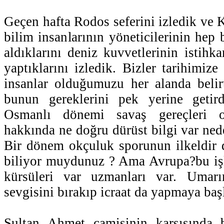
Geçen hafta Rodos seferini izledik ve 
bilim insanlarının yöneticilerinin hep b
aldıklarını deniz kuvvetlerinin istihka
yaptıklarını izledik. Bizler tarihimi
insanlar olduğumuzu her alanda belir
bunun gereklerini pek yerine getir
Osmanlı dönemi savaş gereçleri o
hakkında ne doğru dürüst bilgi var nede 
Bir dönem okçuluk sporunun ilkeldir 
biliyor muydunuz ? Ama Avrupa?bu işl
kürsüleri var uzmanları var. Umar
sevgisini bırakıp icraat da yapmaya başl
Sultan Ahmet camisinin karşısında 