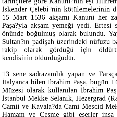
tarihçilere göre Kanuni?nin eşi Hürrem
İskender Çelebi?nin kötülemelerinin d
15 Mart 1536 akşamı Kanuni her za
Paşa?yla akşam yemeği yedi. Ertesi s
önünde boğulmuş olarak bulundu. Ya
Sultan?ın padişah üzerindeki nüfuzu 
rakip olarak gördüğü için öldürt
kendisinin öldürdüğüdür.
13 sene sadrazamlık yapan ve Farsç
İtalyanca bilen İbrahim Paşa, bugün Tü
Müzesi olarak kullanılan İbrahim Paş
İstanbul Mekke Selanik, Hezergrad (R
Camii ve Kavala?da Cami Mescid Mek
Hamam ve Çeşme gibi eserler inşa e