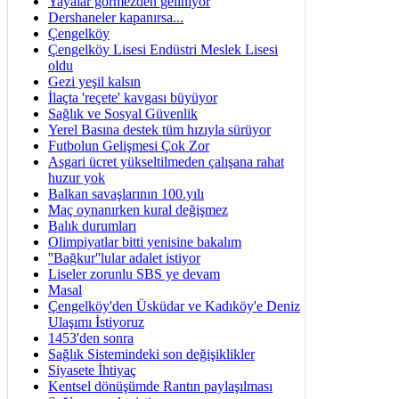
Yayalar görmezden geliniyor
Dershaneler kapanırsa...
Çengelköy
Çengelköy Lisesi Endüstri Meslek Lisesi
oldu
Gezi yeşil kalsın
İlaçta 'reçete' kavgası büyüyor
Sağlık ve Sosyal Güvenlik
Yerel Basına destek tüm hızıyla sürüyor
Futbolun Gelişmesi Çok Zor
Asgari ücret yükseltilmeden çalışana rahat
huzur yok
Balkan savaşlarının 100.yılı
Maç oynanırken kural değişmez
Balık durumları
Olimpiyatlar bitti yenisine bakalım
''Bağkur''lular adalet istiyor
Liseler zorunlu SBS ye devam
Masal
Çengelköy'den Üsküdar ve Kadıköy'e Deniz
Ulaşımı İstiyoruz
1453'den sonra
Sağlık Sistemindeki son değişiklikler
Siyasete İhtiyaç
Kentsel dönüşümde Rantın paylaşılması