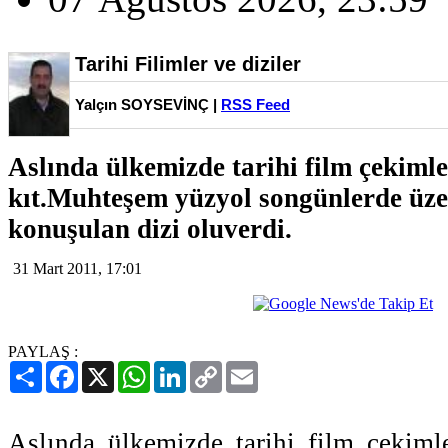
Tarihi Filimler ve diziler
Yalçın SOYSEVİNÇ |
RSS Feed
Aslında ülkemizde tarihi film çekiml
kıt.Muhteşem yüzyol songünlerde üze
konuşulan dizi oluverdi.
31 Mart 2011, 17:01
PAYLAŞ :
Paylaş
Facebook
X
WhatsApp
LinkedIn
Copy
Email
Link
Aslında ülkemizde tarihi film çekiml