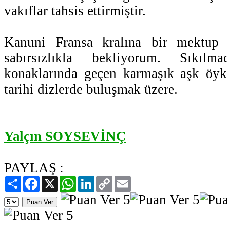
vakıflar tahsis ettirmiştir.
Kanuni Fransa kralına bir mektup
sabırsızlıkla bekliyorum. Sıkıl
konaklarında geçen karmaşık aşk öyk
tarihi dizlerde buluşmak üzere.
Yalçın SOYSEVİNÇ
PAYLAŞ :
Paylaş
Facebook
X
WhatsApp
LinkedIn
Copy
Email
Link