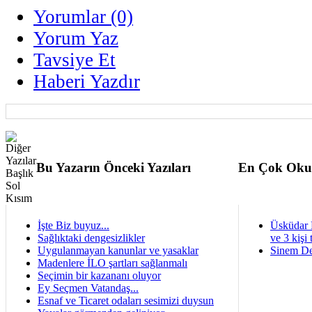
Yorumlar (0)
Yorum Yaz
Tavsiye Et
Haberi Yazdır
Bu Yazarın Önceki Yazıları
En Çok Oku
İşte Biz buyuz...
Üsküdar 
Sağlıktaki dengesizlikler
ve 3 kişi 
Uygulanmayan kanunlar ve yasaklar
Sinem De
Madenlere İLO şartları sağlanmalı
Seçimin bir kazananı oluyor
Ey Seçmen Vatandaş...
Esnaf ve Ticaret odaları sesimizi duysun