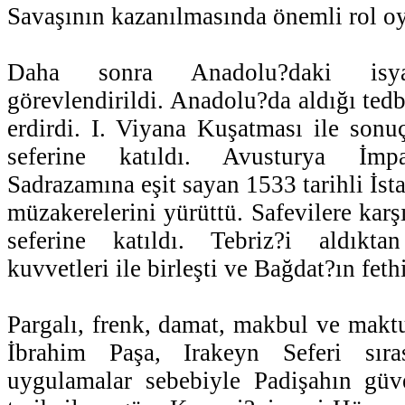
Savaşının kazanılmasında önemli rol o
Daha sonra Anadolu?daki isyan
görevlendirildi. Anadolu?da aldığı tedbi
erdirdi. I. Viyana Kuşatması ile sonu
seferine katıldı. Avusturya İmp
Sadrazamına eşit sayan 1533 tarihli İs
müzakerelerini yürüttü. Safevilere kar
seferine katıldı. Tebriz?i aldıkt
kuvvetleri ile birleşti ve Bağdat?ın feth
Pargalı, frenk, damat, makbul ve maktu
İbrahim Paşa, Irakeyn Seferi sıra
uygulamalar sebebiyle Padişahın güve