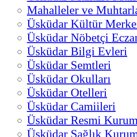
Mahalleler ve Muhtarl
Üsküdar Kültür Merkez
Üsküdar Nöbetçi Ecza
Üsküdar Bilgi Evleri
Üsküdar Semtleri
Üsküdar Okulları
Üsküdar Otelleri
Üsküdar Camiileri
Üsküdar Resmi Kurum
Üsküdar Sağlık Kurum