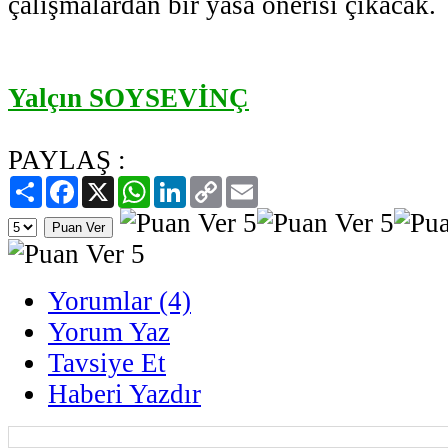
çalışmalardan bir yasa önerisi çıkacak.
Yalçın SOYSEVİNÇ
PAYLAŞ :
Paylaş
Facebook
X
WhatsApp
LinkedIn
Copy
Email
Link
Yorumlar (4)
Yorum Yaz
Tavsiye Et
Haberi Yazdır