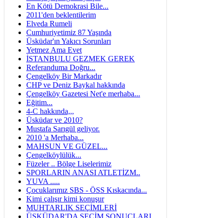
En Kötü Demokrasi Bile...
2011'den beklentilerim
Elveda Rumeli
Cumhuriyetimiz 87 Yaşında
Üsküdar'ın Yakıcı Sorunları
Yetmez Ama Evet
İSTANBULU GEZMEK GEREK
Referanduma Doğru...
Çengelköy Bir Markadır
CHP ve Deniz Baykal hakkında
Çengelköy Gazetesi Net'e merhaba...
Eğitim...
4-C hakkında,,,
Üsküdar ve 2010?
Mustafa Sarıgül geliyor.
2010 'a Merhaba...
MAHSUN VE GÜZEL...
Çengelköylülük...
Füzeler .. Bölge Liselerimiz
SPORLARIN ANASI ATLETİZM..
YUVA .....
Çocuklarımız SBS - ÖSS Kıskacında...
Kimi çalışır kimi konuşur
MUHTARLIK SEÇİMLERİ
ÜSKÜDAR'DA SEÇİM SONUÇLARI