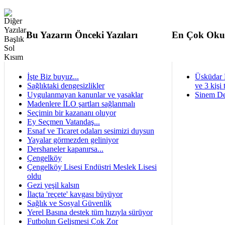
Bu Yazarın Önceki Yazıları
En Çok Oku
İşte Biz buyuz...
Üsküdar 
Sağlıktaki dengesizlikler
ve 3 kişi 
Uygulanmayan kanunlar ve yasaklar
Sinem De
Madenlere İLO şartları sağlanmalı
Seçimin bir kazananı oluyor
Ey Seçmen Vatandaş...
Esnaf ve Ticaret odaları sesimizi duysun
Yayalar görmezden geliniyor
Dershaneler kapanırsa...
Çengelköy
Çengelköy Lisesi Endüstri Meslek Lisesi
oldu
Gezi yeşil kalsın
İlaçta 'reçete' kavgası büyüyor
Sağlık ve Sosyal Güvenlik
Yerel Basına destek tüm hızıyla sürüyor
Futbolun Gelişmesi Çok Zor