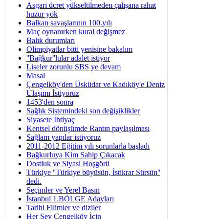
Asgari ücret yükseltilmeden çalışana rahat
huzur yok
Balkan savaşlarının 100.yılı
Maç oynanırken kural değişmez
Balık durumları
Olimpiyatlar bitti yenisine bakalım
''Bağkur''lular adalet istiyor
Liseler zorunlu SBS ye devam
Masal
Çengelköy'den Üsküdar ve Kadıköy'e Deniz
Ulaşımı İstiyoruz
1453'den sonra
Sağlık Sistemindeki son değişiklikler
Siyasete İhtiyaç
Kentsel dönüşümde Rantın paylaşılması
Sağlam yapılar istiyoruz
2011-2012 Eğitim yılı sorunlarla başladı
Bağkurluya Kim Sahip Çıkacak
Dostluk ve Siyasi Hoşgörü
Türkiye ''Türkiye büyüsün, İstikrar Sürsün''
dedi.
Seçimler ve Yerel Basın
İstanbul 1.BÖLGE Adayları
Tarihi Filimler ve diziler
Her Şey Çengelköy İçin