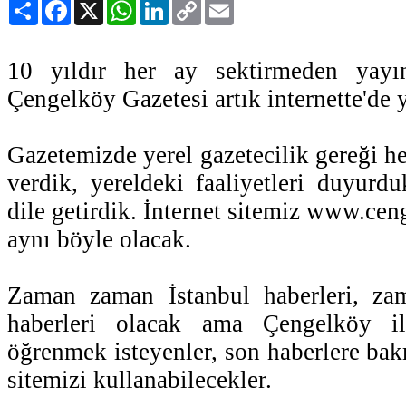
Paylaş
Facebook
X
WhatsApp
LinkedIn
Copy
Email
Link
10 yıldır her ay sektirmeden yayın
Çengelköy Gazetesi artık internette'de y
Gazetemizde yerel gazetecilik gereği he
verdik, yereldeki faaliyetleri duyurdu
dile getirdik. İnternet sitemiz www.cen
aynı böyle olacak.
Zaman zaman İstanbul haberleri, z
haberleri olacak ama Çengelköy ile
öğrenmek isteyenler, son haberlere bak
sitemizi kullanabilecekler.