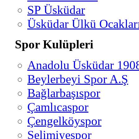
SP Üsküdar
Üsküdar Ülkü Ocaklar
Spor Kulüpleri
Anadolu Üsküdar 190
Beylerbeyi Spor A.Ş
Bağlarbaşıspor
Çamlıcaspor
Çengelköyspor
Selimiyespor