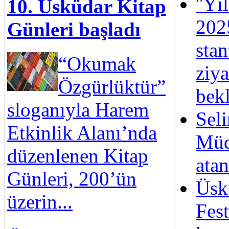
''Yı
10. Üsküdar Kitap
202
Günleri başladı
stan
“Okumak
ziya
Özgürlüktür”
bek
sloganıyla Harem
Sel
Etkinlik Alanı’nda
Müd
düzenlenen Kitap
atan
Günleri, 200’ün
Üsk
üzerin...
Fest