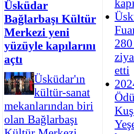
kapı
Üsküdar
Üsk
Bağlarbaşı Kültür
Fua
Merkezi yeni
280
yüzüyle kapılarını
ziya
açtı
etti
Üsküdar'ın
202
kültür-sanat
Ödül
mekanlarından biri
Kuş
olan Bağlarbaşı
Yeşe
Kültür Merkezi,