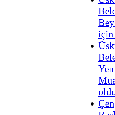
Bele
Bey
için
Üsk
Bel
Yen
Mua
old
Çen
Baş