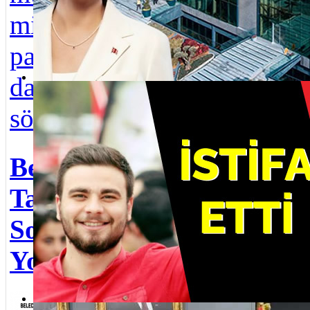
Gün
milyar lirayı aşan
kut
paravan
Sin
danışmanlık
''Ö
Üsküdar Belediye Başkanı Sinem Dedetaş yolsuzluk operasyonu
sözleşmeleri ...
dair
başl
Belediye Ne Taraf
100.
Ta Usta! 2004
Ağu
Sonsuzluğa
Bay
Yolculuk
Üsk
Seri halinde