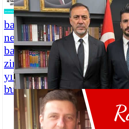
coş
Üsküdar CHP İlçe Başkanı Berk Tütüncü istifa etti
1984 yılından
Üsk
başlayan ''Belediye
Kay
ne taraf ta usta''
Yaz
başlıklı makaleler
başl
zincirinde 2004
Hil
yılına gelmiş
Tür
bulun...
Yor
Mustafa Gider, MHP Üsküdar İlçe Başkanı olarak atandı
Baş
Ada