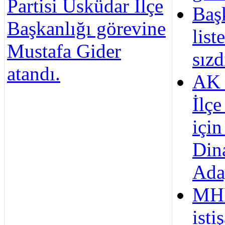
Partisi Üsküdar İlçe
Baş
Başkanlığı görevine
list
Mustafa Gider
sızd
atandı.
AK 
İlçe
içi
Din
Ada
MHP
isti