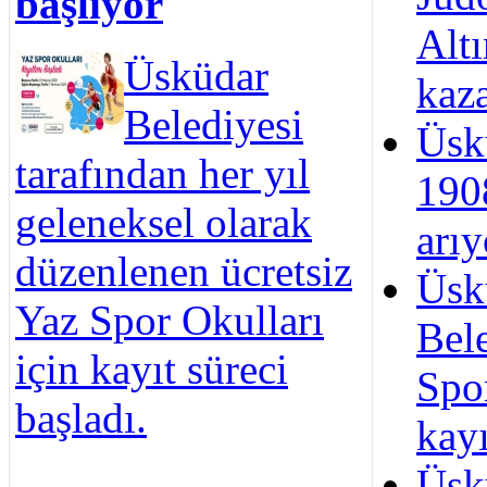
başlıyor
Alt
Üsküdar
kaz
Belediyesi
Üsk
tarafından her yıl
190
geleneksel olarak
arıy
düzenlenen ücretsiz
Üsk
Yaz Spor Okulları
Bel
için kayıt süreci
Spo
başladı.
kayı
Üsk