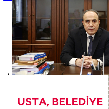
etti
“Üsküdar’ın geleceği masa başında değil, sahada şekillenecek”
Hed
bel
bele
ta u
Üsk
Bel
bay
Mustafa Çetinkaya vefat etti
yapı
19 