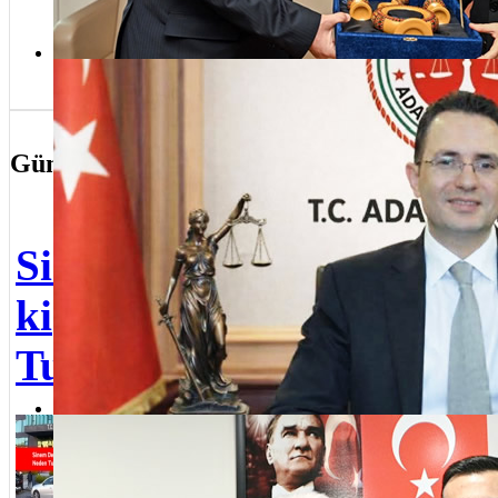
Üsk
kutl
Adalet Bakan Yardımcımızın Üsküdarlılara selamı var
Güncel Olaylar
Sin
Sinem Dedetaş ve 3
ned
kişi Neden
alın
Tutuklandı?
Üsk
İstanbul
Sedat Ayyıldız Adalet Bakan Yardımcılığı’na atandı
Baş
Anadolu