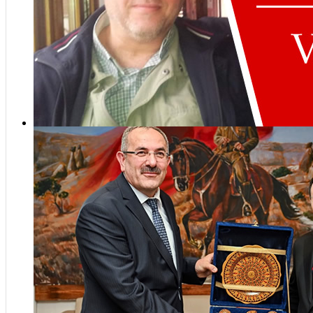
Üsk
Har
kilo
sofr
Ger
Rasim Şen vefat etti
Atı
için
Dön
Cum
98. 