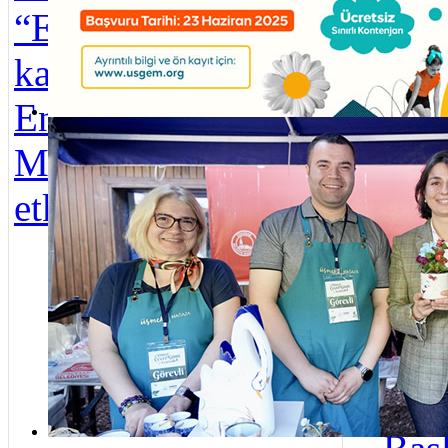
“Engelliler Haftası”
yap
kapsamında
Üsk
Engelsiz Yaşam
gün
Üsküdar Belediyesi Yaz Okulu kayıtları başladı
Merkezi’nde
kiş
etkinlik düze...
bul
Pırl
Yüz
Kas
İndi