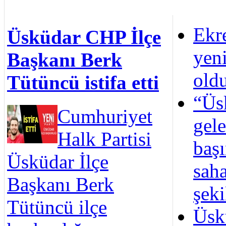
Ekr
Üsküdar CHP İlçe
yeni
Başkanı Berk
old
Tütüncü istifa etti
“Üs
Cumhuriyet
gel
Halk Partisi
başı
Üsküdar İlçe
sah
Başkanı Berk
şeki
Tütüncü ilçe
Üsk