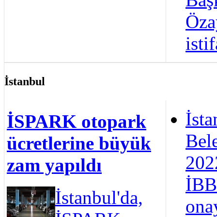
Öza
istif
İstanbul
İsta
İSPARK otopark
Bele
ücretlerine büyük
2022
zam yapıldı
İBB
İstanbul'da,
ona