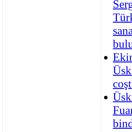
Ser
Tür
sana
bul
Eki
Üskü
coş
Üsk
Fua
bind