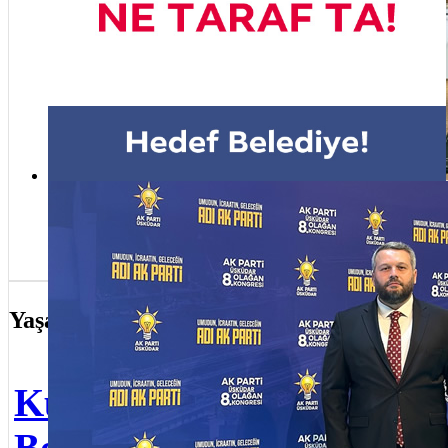
Ata
Gen
Bay
Üsk
etki
Hedef belediye, belediye hedef ve belediye ne taraf ta usta!
kutl
Yaşam
Ann
Kuzguncuk
öze
Bostanı’nda