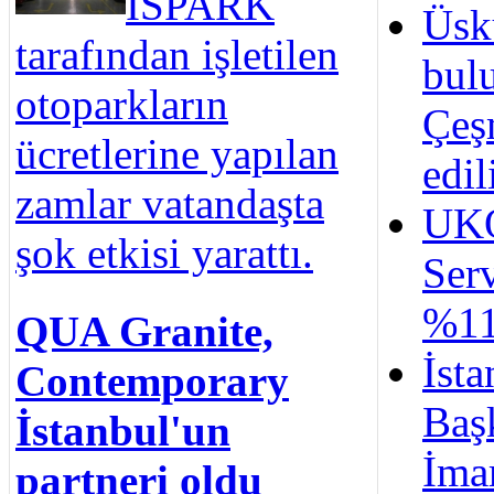
İSPARK
Üsk
tarafından işletilen
bul
otoparkların
Çeş
ücretlerine yapılan
edil
zamlar vatandaşta
UK
şok etkisi yarattı.
Serv
%11
QUA Granite,
İsta
Contemporary
Baş
İstanbul'un
İma
partneri oldu