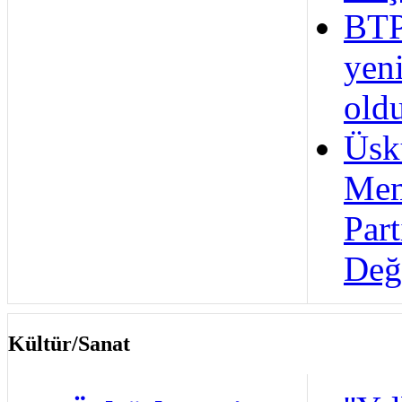
BTP
yeni
old
Üsk
Mem
Part
Değ
Kültür/Sanat