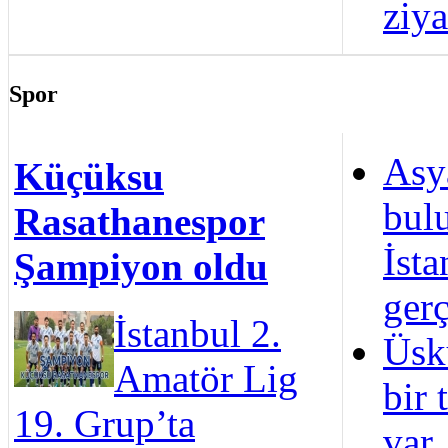
ziya
Spor
Asya
Küçüksu
bulu
Rasathanespor
İst
Şampiyon oldu
gerç
İstanbul 2.
Üsk
Amatör Lig
bir 
19. Grup’ta
var