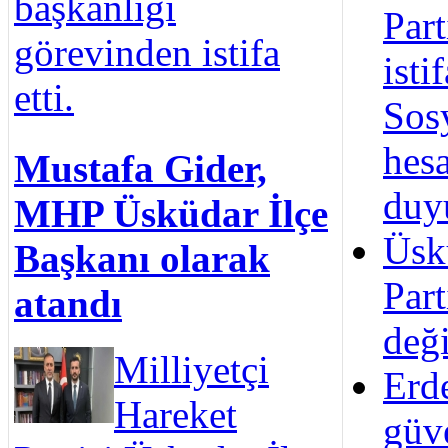
başkanlığı
Part
görevinden istifa
isti
etti.
Sos
hes
Mustafa Gider,
duy
MHP Üsküdar İlçe
Üsk
Başkanı olarak
Part
atandı
değ
Milliyetçi
Erd
Hareket
güv