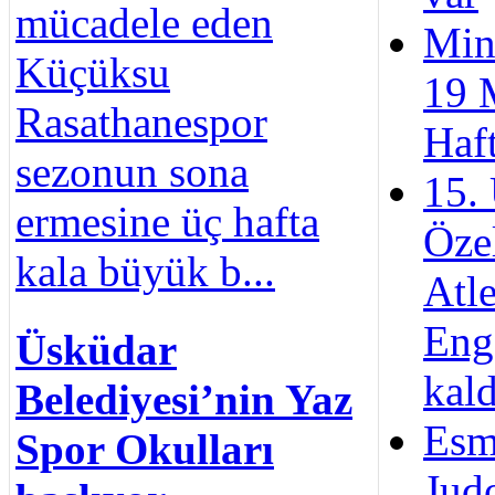
mücadele eden
Min
Küçüksu
19 
Rasathanespor
Haft
sezonun sona
15. 
ermesine üç hafta
Öze
kala büyük b...
Atle
Eng
Üsküdar
kald
Belediyesi’nin Yaz
Esm
Spor Okulları
Jud