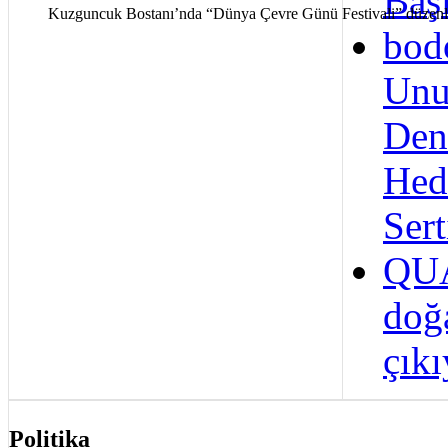
Başl
Kuzguncuk Bostanı’nda “Dünya Çevre Günü Festivali” düzenl
bod
Unu
Den
Hed
Sert
QUA
doğ
çıkı
Politika