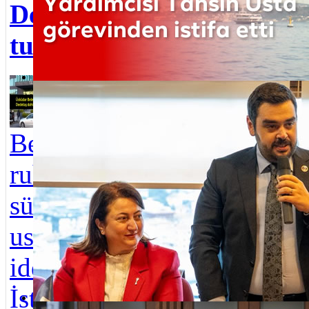
Ada
Dedetaş ve 3 kişi
Yar
tutuklandı
atan
Üsküdar
Üsk
Üsküdar Belediyesi Başkan Yardımcısı Tahsin Usta görevinden is
Bel
Belediyesi’nde yapı
Yar
ruhsatı ve iskan
Ust
süreçlerinde
istif
usulsüzlük yapıldığı
Mus
iddialarına ilişkin
Çet
İstanbul Anadol...