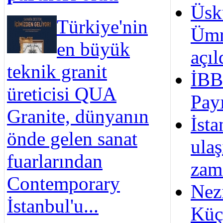
Üsk
Türkiye'nin
Ümr
en büyük
açıl
teknik granit
İBB
üreticisi QUA
Pay
Granite, dünyanın
İsta
önde gelen sanat
ulaş
fuarlarından
zam
Contemporary
Nez
İstanbul'u...
Küç