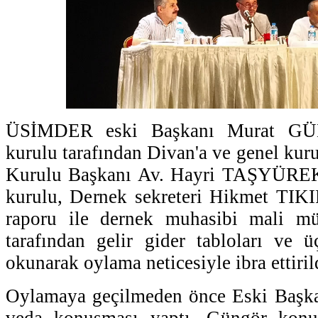
ÜSİMDER eski Başkanı Murat G
kurulu tarafından Divan'a ve genel kur
Kurulu Başkanı Av. Hayri TAŞYÜREK 
kurulu, Dernek sekreteri Hikmet TIKIR
raporu ile dernek muhasibi mali 
tarafından gelir gider tabloları ve üç
okunarak oylama neticesiyle ibra ettiril
Oylamaya geçilmeden önce Eski Başk
veda konuşması yaptı. Güngör konuş