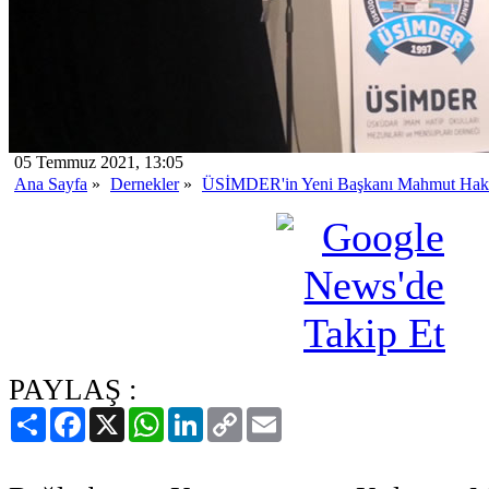
05 Temmuz 2021, 13:05
Ana Sayfa
»
Dernekler
»
ÜSİMDER'in Yeni Başkanı Mahmut Hakk
PAYLAŞ :
Paylaş
Facebook
X
WhatsApp
LinkedIn
Copy
Email
Link