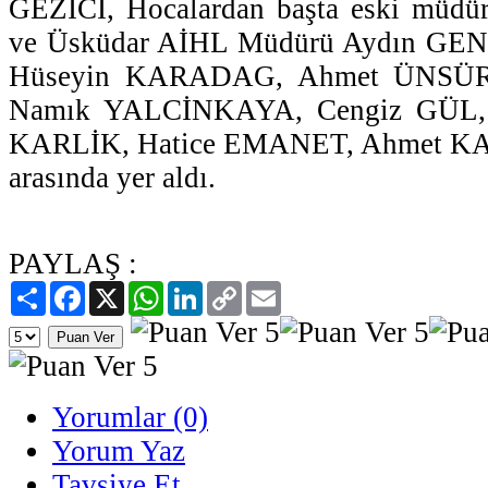
GEZİCİ, Hocalardan başta eski mü
ve Üsküdar AİHL Müdürü Aydın GEN
Hüseyin KARADAG, Ahmet ÜNSÜR
Namık YALCİNKAYA, Cengiz GÜL, 
KARLİK, Hatice EMANET, Ahmet KA
arasında yer aldı.
PAYLAŞ :
Paylaş
Facebook
X
WhatsApp
LinkedIn
Copy
Email
Link
Yorumlar (0)
Yorum Yaz
Tavsiye Et