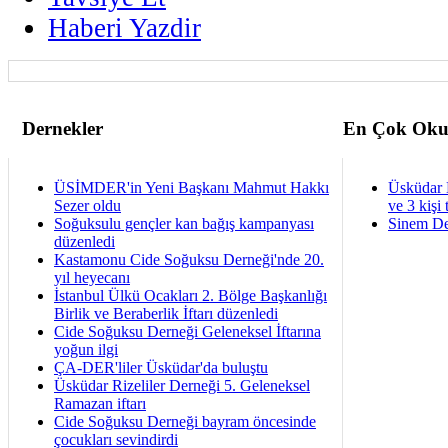
Haberi Yazdir
Dernekler
En Çok Oku
ÜSİMDER'in Yeni Başkanı Mahmut Hakkı
Üsküdar 
Sezer oldu
ve 3 kişi 
Soğuksulu gençler kan bağış kampanyası
Sinem De
düzenledi
Kastamonu Cide Soğuksu Derneği'nde 20.
yıl heyecanı
İstanbul Ülkü Ocakları 2. Bölge Başkanlığı
Birlik ve Beraberlik İftarı düzenledi
Cide Soğuksu Derneği Geleneksel İftarına
yoğun ilgi
ÇA-DER'liler Üsküdar'da buluştu
Üsküdar Rizeliler Derneği 5. Geleneksel
Ramazan iftarı
Cide Soğuksu Derneği bayram öncesinde
çocukları sevindirdi