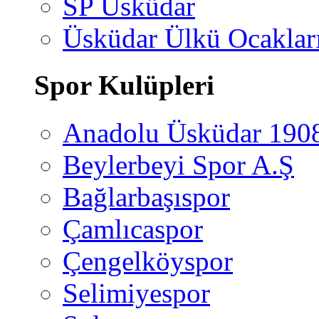
SP Üsküdar
Üsküdar Ülkü Ocaklar
Spor Kulüpleri
Anadolu Üsküdar 190
Beylerbeyi Spor A.Ş
Bağlarbaşıspor
Çamlıcaspor
Çengelköyspor
Selimiyespor