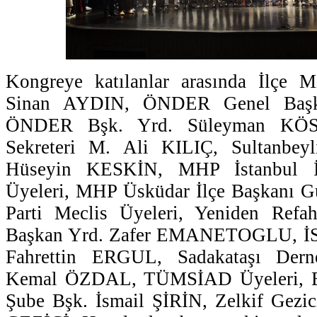
Kongreye katılanlar arasında İlçe 
Sinan AYDIN, ÖNDER Genel Baş
ÖNDER Bşk. Yrd. Süleyman KÖ
Sekreteri M. Ali KILIÇ, Sultanbeyl
Hüseyin KESKİN, MHP İstanbul İ
Üyeleri, MHP Üsküdar İlçe Başkanı
Parti Meclis Üyeleri, Yeniden Refah 
Başkan Yrd. Zafer EMANETOGLU, İS
Fahrettin ERGUL, Sadakataşı Dern
Kemal ÖZDAL, TÜMSİAD Üyeleri, En
Şube Bşk. İsmail ŞİRİN, Zelkif Gezic