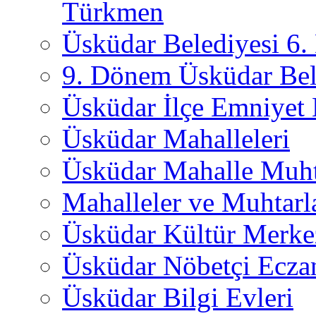
Türkmen
Üsküdar Belediyesi 6
9. Dönem Üsküdar Bel
Üsküdar İlçe Emniyet
Üsküdar Mahalleleri
Üsküdar Mahalle Muht
Mahalleler ve Muhtarl
Üsküdar Kültür Merkez
Üsküdar Nöbetçi Ecza
Üsküdar Bilgi Evleri