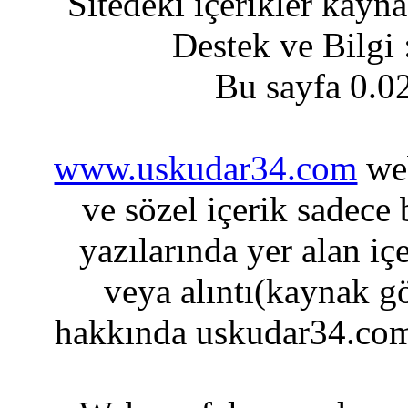
Sitedeki içerikler kayn
Destek ve Bilgi
Bu sayfa 0.0
www.uskudar34.com
web
ve sözel içerik sadece
yazılarında yer alan iç
veya alıntı(kaynak gö
hakkında uskudar34.com