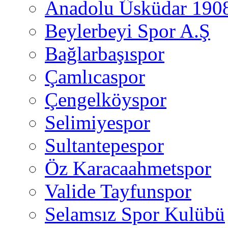
Anadolu Üsküdar 190
Beylerbeyi Spor A.Ş
Bağlarbaşıspor
Çamlıcaspor
Çengelköyspor
Selimiyespor
Sultantepespor
Öz Karacaahmetspor
Valide Tayfunspor
Selamsız Spor Kulübü