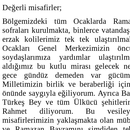
Değerli misafirler;
Bölgemizdeki tüm Ocaklarda Rama
sofraları kurulmakta, binlerce vatanda
erzak kolilerimiz tek tek ulaştırılm
Ocakları Genel Merkezimizin ön
soydaşlarımıza yardımlar ulaştırıl
aldığımız bu kutlu mirası gelecek ne
gece gündüz demeden var gücümüz
Milletimizin birlik ve beraberliği içi
önünde saygıyla eğiliyorum. Ayrıca B
Türkeş Bey ve tüm Ülkücü şehitleri
Rahmet diliyorum. Bu vesiley
misafirlerimizin yaklaşmakta olan mü
ve Ramazan Bayramını şimdiden te