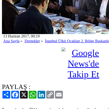
13 Haziran 2017, 00:19
Ana Sayfa
»
Dernekler
»
İstanbul Ülkü Ocakları 2. Bölge Başkanlığı
düzenledi
PAYLAŞ :
Paylaş
Facebook
X
WhatsApp
LinkedIn
Copy
Email
Link