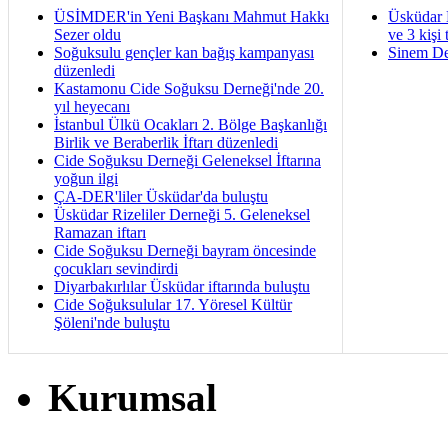
ÜSİMDER'in Yeni Başkanı Mahmut Hakkı
Üsküdar 
Sezer oldu
ve 3 kişi 
Soğuksulu gençler kan bağış kampanyası
Sinem De
düzenledi
Kastamonu Cide Soğuksu Derneği'nde 20.
yıl heyecanı
İstanbul Ülkü Ocakları 2. Bölge Başkanlığı
Birlik ve Beraberlik İftarı düzenledi
Cide Soğuksu Derneği Geleneksel İftarına
yoğun ilgi
ÇA-DER'liler Üsküdar'da buluştu
Üsküdar Rizeliler Derneği 5. Geleneksel
Ramazan iftarı
Cide Soğuksu Derneği bayram öncesinde
çocukları sevindirdi
Diyarbakırlılar Üsküdar iftarında buluştu
Cide Soğuksulular 17. Yöresel Kültür
Şöleni'nde buluştu
Kurumsal