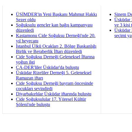
ÜSİMDER'in Yeni Başkanı Mahmut Hakkı
Sinem De
Sezer oldu
Üsküdar 
Soğuksulu gençler kan bağış kampanyası
ve 3 kişi 
düzenledi
Üsküdar B
Kastamonu Cide Soğuksu Derneği'nde 20.
seçimi ya
yıl heyecanı
İstanbul Ülkü Ocakları 2. Bölge Başkanlığı
Birlik ve Beraberlik İftarı düzenledi
Cide Soğuksu Derneği Geleneksel İftarına
yoğun ilgi
ÇA-DER'liler Üsküdar'da buluştu
Üsküdar Rizeliler Derneği 5. Geleneksel
Ramazan iftarı
Cide Soğuksu Derneği bayram öncesinde
çocukları sevindirdi
Diyarbakırlılar Üsküdar iftarında buluştu
Cide Soğuksulular 17. Yöresel Kültür
Şöleni'nde buluştu