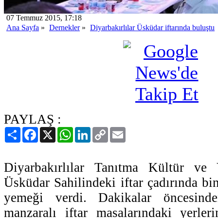
07 Temmuz 2015, 17:18
Ana Sayfa
»
Dernekler
»
Diyarbakırlılar Üsküdar iftarında buluştu
PAYLAŞ :
Paylaş
Facebook
X
WhatsApp
LinkedIn
Copy
Email
Link
Diyarbakırlılar Tanıtma Kültür ve 
Üsküdar Sahilindeki iftar çadırında bin
yemeği verdi. Dakikalar öncesind
manzaralı iftar masalarındaki yerleri