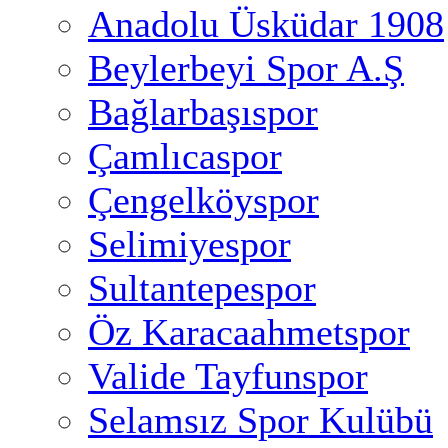
Anadolu Üsküdar 1908
Beylerbeyi Spor A.Ş
Bağlarbaşıspor
Çamlıcaspor
Çengelköyspor
Selimiyespor
Sultantepespor
Öz Karacaahmetspor
Valide Tayfunspor
Selamsız Spor Kulübü