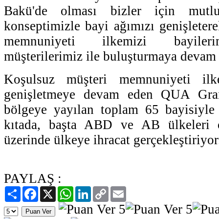
Bakü'de olması bizler için mutlu
konseptimizle bayi ağımızı genişleter
memnuniyeti ilkemizi bayilerim
müşterilerimiz ile buluşturmaya devam 
Koşulsuz müşteri memnuniyeti ilk
genişletmeye devam eden QUA Gran
bölgeye yayılan toplam 65 bayisiyle
kıtada, başta ABD ve AB ülkeleri 
üzerinde ülkeye ihracat gerçekleştiriyor
PAYLAŞ :
Paylaş
Facebook
X
WhatsApp
LinkedIn
Copy
Email
Link