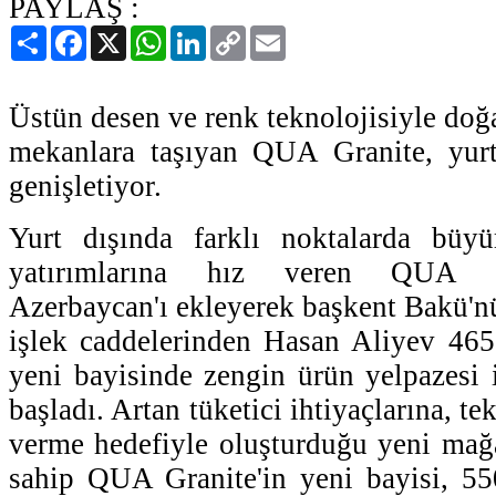
PAYLAŞ :
Paylaş
Facebook
X
WhatsApp
LinkedIn
Copy
Email
Link
Üstün desen ve renk teknolojisiyle doğa
mekanlara taşıyan QUA Granite, yurt
genişletiyor.
Yurt dışında farklı noktalarda büy
yatırımlarına hız veren QUA Gr
Azerbaycan'ı ekleyerek başkent Bakü'n
işlek caddelerinden Hasan Aliyev 46
yeni bayisinde zengin ürün yelpazesi 
başladı. Artan tüketici ihtiyaçlarına, te
verme hedefiyle oluşturduğu yeni mağa
sahip QUA Granite'in yeni bayisi, 550