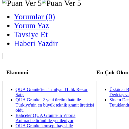
Yorumlar (0)
Yorum Yaz
Tavsiye Et
Haberi Yazdir
Ekonomi
En Çok Okun
QUA Granite'ten 1 milyar TL'lik Rekor
Üsküdar B
Satış
Dedetaş ve
QUA Granite, 2 yeni üretim hattı ile
Sinem Ded
Türkiye'nin en büyük teknik granit üreticisi
Tutukland
oldu
Bahçeler QUA Granite'in Vitoria
Anthracite ürünü ile yenileniyor
QUA Granite konsept bayisi ile