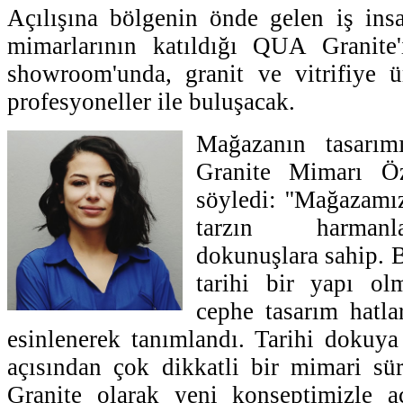
Açılışına bölgenin önde gelen iş insa
mimarlarının katıldığı QUA Granite
showroom'unda, granit ve vitrifiye ür
profesyoneller ile buluşacak.
Mağazanın tasarım
Granite Mimarı Öz
söyledi: ''Mağazamı
tarzın harman
dokunuşlara sahip.
tarihi bir yapı ol
cephe tasarım hatl
esinlenerek tanımlandı. Tarihi dokuy
açısından çok dikkatli bir mimari s
Granite olarak yeni konseptimizle a