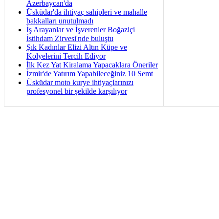
Azerbaycan'da
Üsküdar'da ihtiyaç sahipleri ve mahalle
bakkalları unutulmadı
İş Arayanlar ve İşverenler Boğaziçi
İstihdam Zirvesi'nde buluştu
Şık Kadınlar Elizi Altın Küpe ve
Kolyelerini Tercih Ediyor
İlk Kez Yat Kiralama Yapacaklara Öneriler
İzmir'de Yatırım Yapabileceğiniz 10 Semt
Üsküdar moto kurye ihtiyaçlarınızı
profesyonel bir şekilde karşılıyor