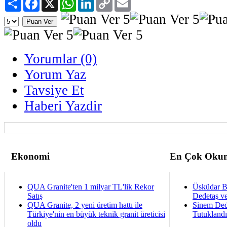
Link
Yorumlar (0)
Yorum Yaz
Tavsiye Et
Haberi Yazdir
Ekonomi
En Çok Okun
QUA Granite'ten 1 milyar TL'lik Rekor
Üsküdar B
Satış
Dedetaş ve
QUA Granite, 2 yeni üretim hattı ile
Sinem Ded
Türkiye'nin en büyük teknik granit üreticisi
Tutukland
oldu