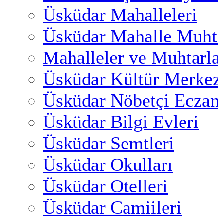
Üsküdar Mahalleleri
Üsküdar Mahalle Muhta
Mahalleler ve Muhtarl
Üsküdar Kültür Merkez
Üsküdar Nöbetçi Eczan
Üsküdar Bilgi Evleri
Üsküdar Semtleri
Üsküdar Okulları
Üsküdar Otelleri
Üsküdar Camiileri