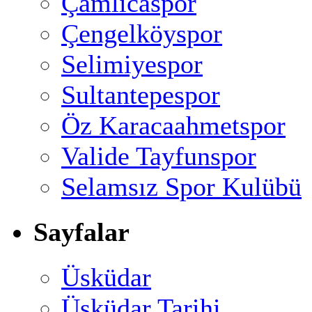
Çamlıcaspor
Çengelköyspor
Selimiyespor
Sultantepespor
Öz Karacaahmetspor
Valide Tayfunspor
Selamsız Spor Kulübü
Sayfalar
Üsküdar
Üsküdar Tarihi