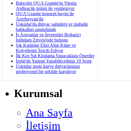
Bahçeler QUA Granite'in Vitoria
Anthracite ürünü ile yenileniyor
QUA Granite konsept bayisi ile
Azerbaycan'da
Üsküdar'da ihtiyaç sahipleri ve mahalle
bakkalları unutulmadı
İş Arayanlar ve İşverenler Boğaziçi
İstihdam Zirvesi'nde buluştu
Şık Kadınlar Elizi Altın Küpe ve
Kolyelerini Tercih Ediyor
İlk Kez Yat Kiralama Yapacaklara Öneriler
İzmir'de Yatırım Yapabileceğiniz 10 Semt
Üsküdar moto kurye ihtiyaçlarınızı
profesyonel bir şekilde karşılıyor
Kurumsal
Ana Sayfa
İletişim