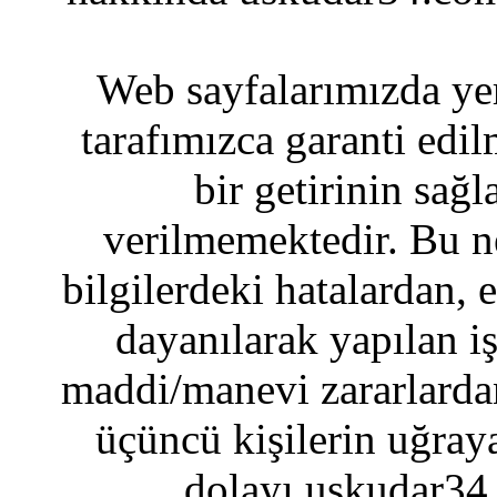
Web sayfalarımızda yer
tarafımızca garanti edil
bir getirinin sağ
verilmemektedir. Bu n
bilgilerdeki hatalardan, 
dayanılarak yapılan i
maddi/manevi zararlardan
üçüncü kişilerin uğraya
dolayı uskudar34