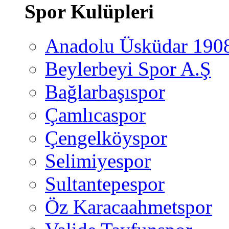
Spor Kulüpleri
Anadolu Üsküdar 190
Beylerbeyi Spor A.Ş
Bağlarbaşıspor
Çamlıcaspor
Çengelköyspor
Selimiyespor
Sultantepespor
Öz Karacaahmetspor