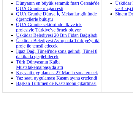
Dünyanın en büyük seramik fuarı Cersaie'de
Üsküdar 
QUA Granite rüzgarı esti
ve 3 kişi 
QUA Granite Dünya İç Mekanlar gününde
Sinem De
öğrencilerle buluştu
QUA Granite sektöründe ilk ve tek
projesiyle Türkiye'ye örnek oluyor
Üsküdar Belediyesi 20 Bin Fidan Bağışladı
Üsküdar Belediyesi Avrupa'da Türkiye'yi iki
proje ile temsil edecek
Ilgaz Dağı Tüneli'nde sona gelindi, Tünel 8
dakikada geçilebilecek
Türk Dünyasının Kalbi
Mustafakemalpaşa'da attı
Kış saati uygulaması 27 Mart'ta sona erecek
Yaz saati uygulaması Kasım ayına ertelendi
Başkan Türkmen'de Kastamonu çıkartması