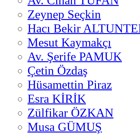
Av. Cihan TUFAN
Zeynep Seçkin
Hacı Bekir ALTUNTE
Mesut Kaymakçı
Av. Şerife PAMUK
Çetin Özdaş
Hüsamettin Piraz
Esra KİRİK
Zülfikar ÖZKAN
Musa GÜMUŞ