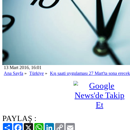
13 Mart 2016, 16:01
Ana Sayfa
»
Türkiye
»
Kış saati uygulaması 27 Mart'ta sona erecek
PAYLAŞ :
Paylaş
Facebook
X
WhatsApp
LinkedIn
Copy
Email
Link