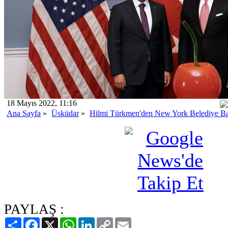
18 Mayıs 2022, 11:16
Ana Sayfa
»
Üsküdar
»
Hilmi Türkmen'den New York Belediye Baş
PAYLAŞ :
Paylaş
Facebook
X
WhatsApp
LinkedIn
Copy
Email