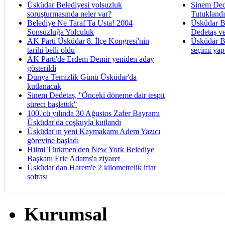
Üsküdar Belediyesi yolsuzluk
Sinem Ded
soruşturmasında neler var?
Tutukland
Belediye Ne Taraf Ta Usta! 2004
Üsküdar B
Sonsuzluğa Yolculuk
Dedetaş ve
AK Parti Üsküdar 8. İlçe Kongresi'nin
Üsküdar Be
tarihi belli oldu
seçimi yap
AK Parti'de Erdem Demir yeniden aday
gösterildi
Dünya Temizlik Günü Üsküdar'da
kutlanacak
Sinem Dedetaş, ''Önceki döneme dair tespit
süreci başlattık''
100.'cü yılında 30 Ağustos Zafer Bayramı
Üsküdar'da coşkuyla kutlandı
Üsküdar'ın yeni Kaymakamı Adem Yazıcı
görevine başladı
Hilmi Türkmen'den New York Belediye
Başkanı Eric Adams'a ziyaret
Üsküdar'dan Harem'e 2 kilometrelik iftar
sofrası
Kurumsal