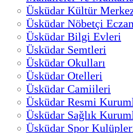
Üsküdar Kültür Merkez
Üsküdar Nöbetçi Eczan
Üsküdar Bilgi Evleri
Üsküdar Semtleri
Üsküdar Okulları
Üsküdar Otelleri
Üsküdar Camiileri
Üsküdar Resmi Kuruml
Üsküdar Sağlık Kuruml
Üsküdar Spor Kulüpler