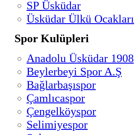
SP Üsküdar
Üsküdar Ülkü Ocakları
Spor Kulüpleri
Anadolu Üsküdar 1908
Beylerbeyi Spor A.Ş
Bağlarbaşıspor
Çamlıcaspor
Çengelköyspor
Selimiyespor