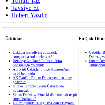
Yorum Yaz
Tavsiye Et
Haberi Yazdir
Üsküdar
En Çok Okun
Üsküdar Belediyesi yolsuzluk
Üsküdar B
soruşturmasında neler var?
Dedetaş ve
Belediye Ne Taraf Ta Usta! 2004
Sinem Ded
Sonsuzluğa Yolculuk
Tutukland
AK Parti Üsküdar 8. İlçe Kongresi'nin
tarihi belli oldu
AK Parti'de Erdem Demir yeniden aday
gösterildi
Dünya Temizlik Günü Üsküdar'da
kutlanacak
Sinem Dedetaş, ''Önceki döneme dair tespit
süreci başlattık''
100.'cü yılında 30 Ağustos Zafer Bayramı