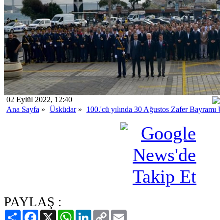
02 Eylül 2022, 12:40
Ana Sayfa
»
Üsküdar
»
100.'cü yılında 30 Ağustos Zafer Bayramı 
PAYLAŞ :
Paylaş
Facebook
X
WhatsApp
LinkedIn
Copy
Email