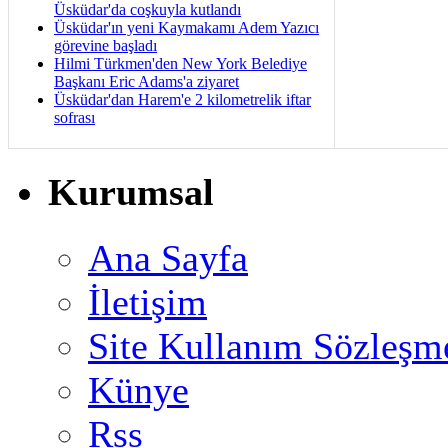
Üsküdar'da coşkuyla kutlandı
Üsküdar'ın yeni Kaymakamı Adem Yazıcı
görevine başladı
Hilmi Türkmen'den New York Belediye
Başkanı Eric Adams'a ziyaret
Üsküdar'dan Harem'e 2 kilometrelik iftar
sofrası
Kurumsal
Ana Sayfa
İletişim
Site Kullanım Sözleşm
Künye
Rss