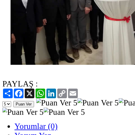
PAYLAŞ :
Paylaş
Facebook
X
WhatsApp
LinkedIn
Copy
Email
Link
Yorumlar (0)